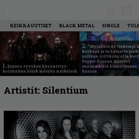
KEIKKAUUTISET
BLACK METAL
SINGLE
TUL
2.
”Metallica on tiukempi 
koskaan ja te haluatte jonk
nulikan yrittävän olla Hetfi
Pepper Keenan muisteli
1.
Espoon syyskuu käynnistyy
ensimmäistä koesoittoaan 
kotimaisen black metalin merkeissä
kanssa
Artistit:
Silentium