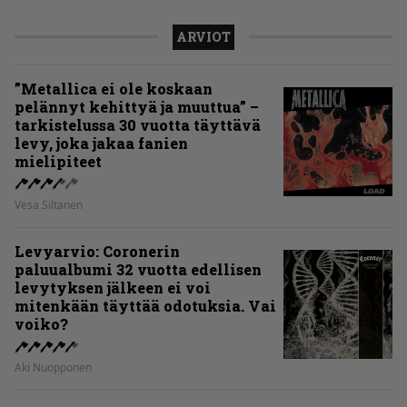
ARVIOT
”Metallica ei ole koskaan
pelännyt kehittyä ja muuttua” –
tarkistelussa 30 vuotta täyttävä
levy, joka jakaa fanien
mielipiteet
Vesa Siltanen
Levyarvio: Coronerin
paluualbumi 32 vuotta edellisen
levytyksen jälkeen ei voi
mitenkään täyttää odotuksia. Vai
voiko?
Aki Nuopponen