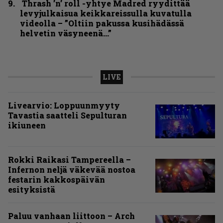
Thrash ’n’ roll -yhtye Madred ryydittää
levyjulkaisua keikkareissulla kuvatulla
videolla – ”Oltiin pakussa kusihädässä
helvetin väsyneenä…”
LIVE
Livearvio: Loppuunmyyty
Tavastia saatteli Sepulturan
ikiuneen
Rokki Raikasi Tampereella –
Infernon neljä väkevää nostoa
festarin kakkospäivän
esityksistä
Paluu vanhaan liittoon – Arch