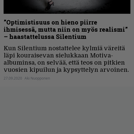
”Optimistisuus on hieno piirre
ihmisessä, mutta niin on myös realismi”
– haastattelussa Silentium
Kun Silentium nostattelee kylmiä väreitä
läpi kouraisevan sielukkaan Motiva-
albuminsa, on selvää, että teos on pitkien
vuosien kipuilun ja kypsyttelyn arvoinen.
27.09.2020
Aki Nuopponen