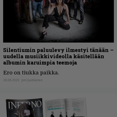
Silentiumin paluulevy ilmestyi tänään –
uudella musiikkivideolla käsitellään
albumin karuimpia teemoja
Ero on tiukka paikka.
28.08.2020
Joni Juutilainen