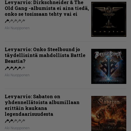
Levyarvio: Dirkschneider & The
Old Gang -albumista ei aina tiedä,
onko se tosissaan tehty vai ei
Aki Nuopponen
Levyarvio: Onko Steelbound jo
täydellisintä mahdollista Battle
Beastia?
Aki Nuopponen
Levyarvio: Sabaton on
yhdennellätoista albumillaan
erittäin kaukana
legendaarisuudesta
Aki Nuopponen