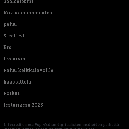
Sooloalbumi
Kokoonpanomuutos
paluu
Steelfest
Ero
livearvio
Paluu keikkalavoille
haastattelu
Potkut
festarikesä 2025
Inferno.fi
on osa Pop Median digitaalisten medioiden perhettä.