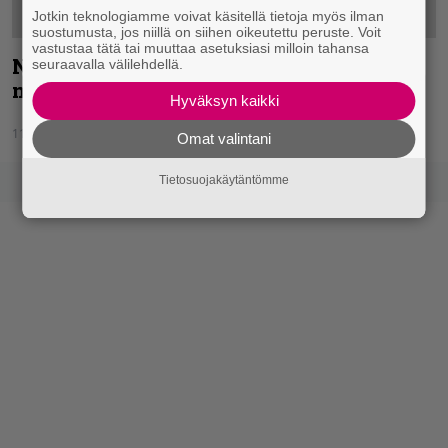
Jotkin teknologiamme voivat käsitellä tietoja myös ilman
suostumusta, jos niillä on siihen oikeutettu peruste. Voit
vastustaa tätä tai muuttaa asetuksiasi milloin tahansa
Nightwish saa tukea myös kotimaisilta
seuraavalla välilehdellä.
nimiltä ennen tauolle jäämistään
Hyväksyn kaikki
11.05.2016
Jukka Hätinen
Omat valintani
Tietosuojakäytäntömme