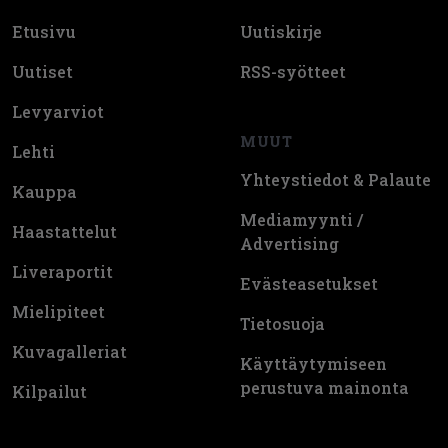
Etusivu
Uutiskirje
Uutiset
RSS-syötteet
Levyarviot
MUUT
Lehti
Yhteystiedot & Palaute
Kauppa
Mediamyynti /
Haastattelut
Advertising
Liveraportit
Evästeasetukset
Mielipiteet
Tietosuoja
Kuvagalleriat
Käyttäytymiseen
perustuva mainonta
Kilpailut