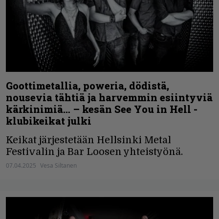
Goottimetallia, poweria, dödistä,
nousevia tähtiä ja harvemmin esiintyviä
kärkinimiä… – kesän See You in Hell -
klubikeikat julki
Keikat järjestetään Hellsinki Metal
Festivalin ja Bar Loosen yhteistyönä.
07.04.2025
Vesa Siltanen