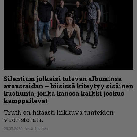
Silentium julkaisi tulevan albuminsa
avausraidan – biisissä kiteytyy sisäinen
kuohunta, jonka kanssa kaikki joskus
kamppailevat
Truth on hitaasti liikkuva tunteiden
vuoristorata.
26.05.2020
Vesa Siltanen