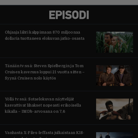
Ohjaaja lähti kalppimaan 870 miljoonaa
dollaria tuottaneen elokuvan jatko-osasta
Tänään tv:ssä: Steven Spielbergin ja Tom
Cruisen kaveruus loppui 21 vuotta sitten –
Syynä Cruisen nolo käytös
Yöllä tv:ssä: Sotaelokuvan näyttelijät
kasvattivat lihakset nopeasti erikoisella
kikalla – IMDb-arvosana on 7,6
Vanhasta X-Files-leffasta julkaistaan K18-