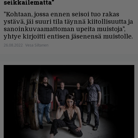
seikkailematta”
"Kohtaan, jossa ennen seisoi tuo rakas
ystävä, jäi suuri tila täynnä kiitollisuutta ja
sanoinkuvaamattoman upeita muistoja",
yhtye kirjoitti entisen jäsenensä muistolle.
26.08.2022
Vesa Siltanen