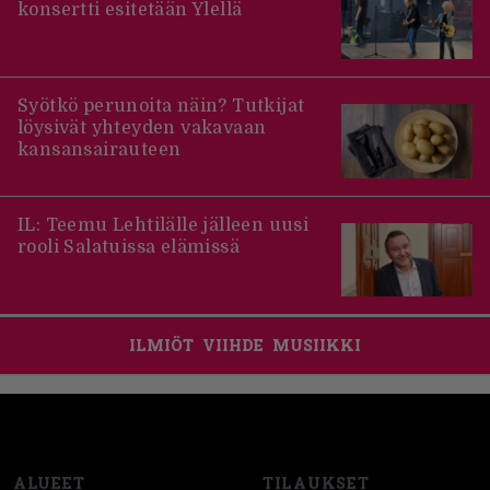
konsertti esitetään Ylellä
Syötkö perunoita näin? Tutkijat
löysivät yhteyden vakavaan
kansansairauteen
IL: Teemu Lehtilälle jälleen uusi
rooli Salatuissa elämissä
ILMIÖT
VIIHDE
MUSIIKKI
Footer
ALUEET
TILAUKSET