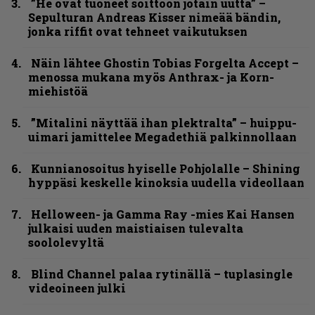
”He ovat tuoneet soittoon jotain uutta” –
Sepulturan Andreas Kisser nimeää bändin,
jonka riffit ovat tehneet vaikutuksen
Näin lähtee Ghostin Tobias Forgelta Accept –
menossa mukana myös Anthrax- ja Korn-
miehistöä
”Mitalini näyttää ihan plektralta” – huippu-
uimari jamittelee Megadethiä palkinnollaan
Kunnianosoitus hyiselle Pohjolalle – Shining
hyppäsi keskelle kinoksia uudella videollaan
Helloween- ja Gamma Ray -mies Kai Hansen
julkaisi uuden maistiaisen tulevalta
soololevyltä
Blind Channel palaa rytinällä – tuplasingle
videoineen julki