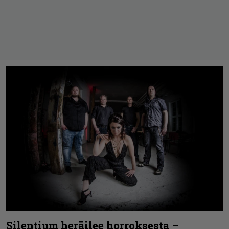
Silentium heräilee horroksesta –