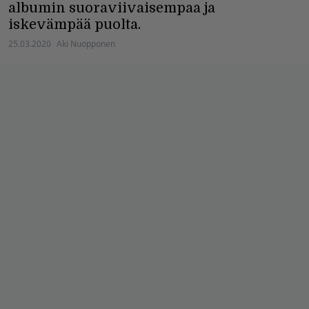
albumin suoraviivaisempaa ja
iskevämpää puolta.
25.03.2020
Aki Nuopponen