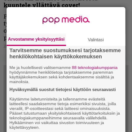
kuuntele yllättävä cover!
Pitkän linjan tunnelmametallistit
työstävät uutta levyä. Sitä ennen tarjolla
olisi lainakappaleen verran kotimaista
popfolkia.
Arvostamme yksityisyyttäsi
Valintasi
29.05.2019
Aki Nuopponen
Tarvitsemme suostumuksesi tarjotaksemme
henkilökohtaisen käyttökokemuksen
Me ja huolellisesti valitsemamme
88 teknologiakumppania
hyödynnämme henkilötietoja tarjotaksemme paremman
käyttäjäkokemuksen sekä kohdentaaksemme sisältöä ja
mainoksia.
Hyväksymällä suostut tietojesi käyttöön seuraavasti
Käytämme laitetunnisteita ja tallennamme evästeitä
laitteellesi saadaksemme tietoja esimerkiksi sivuista, joilla
vierailit, IP-osoitteestasi sekä laitteesi ominaisuuksista.
Pääset tutustumaan yksityiskohtaisesti käyttötarkoituksiin ja
teknologiakumppaneihimme seuraavalla välilehdellä.
Hylkääminen voi vaikuttaa sivuston toimivuuteen ja
käytettävyyteen.