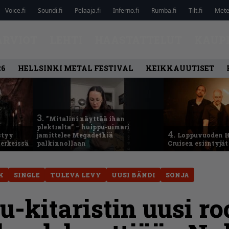
Voice.fi
Soundi.fi
Pelaaja.fi
Inferno.fi
Rumba.fi
Tilt.fi
Metel
ARVIOT
LEHTI
HAASTATTELUT
KAUP
26
HELLSINKI METAL FESTIVAL
KEIKKAUUTISET
3.
”Mitalini näyttää ihan
plektralta” – huippu-uimari
4.
styy
jamittelee Megadethiä
Loppuvuoden H
erkeissä
palkinnollaan
Cruisen esiintyjät 
K
SINGLE
TULEVA LEVY
UUSI BÄNDI
SONJA
u-kitaristin uusi r