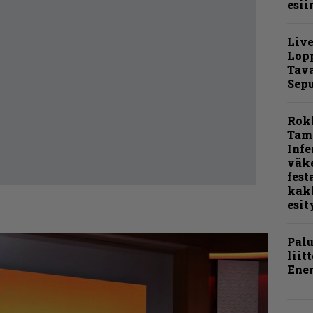
esii
Live
Lop
Tava
Sepu
Rok
Tamp
Infe
väk
fest
kak
esit
Pal
liit
Ene