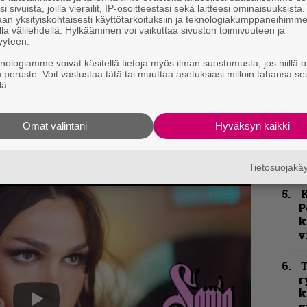
i sivuista, joilla vierailit, IP-osoitteestasi sekä laitteesi ominaisuuksista
an yksityiskohtaisesti käyttötarkoituksiin ja teknologiakumppaneihimm
la välilehdellä. Hylkääminen voi vaikuttaa sivuston toimivuuteen ja
k
yyteen.
m
knologiamme voivat käsitellä tietoja myös ilman suostumusta, jos niillä o
u peruste. Voit vastustaa tätä tai muuttaa asetuksiasi milloin tahansa se
”
lä.
p
j
p
Omat valintani
Hyväksyn kaikki
C
Tietosuojak
K
P
k
v
T
r
k
v