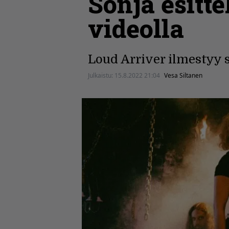
Sonja esitt
videolla
Loud Arriver ilmestyy 
Julkaistu:
15.8.2022 21:04
Vesa Siltanen