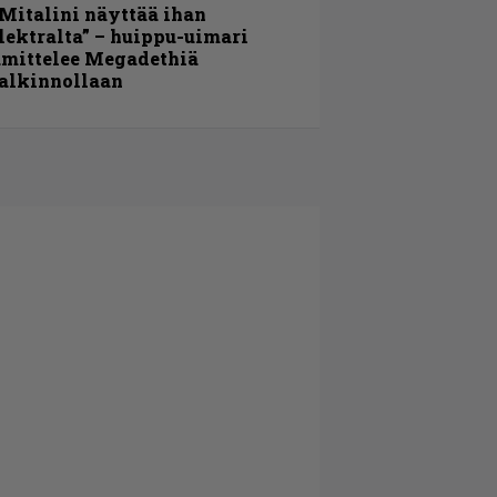
Mitalini näyttää ihan
lektralta” – huippu-uimari
amittelee Megadethiä
alkinnollaan