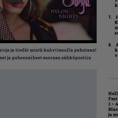
k
K
m
s
A
k
kirje ja tiedät mistä kahvitauolla puhutaan!
v
et ja puheenaiheet suoraan sähköpostiin
Hell
Fest
1 – 
Blac
ja m