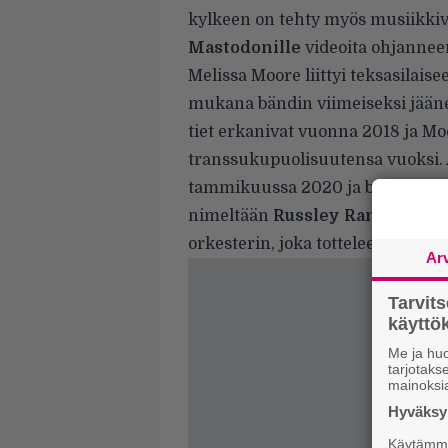
kylkeen on tehty myös musiikki
Mastodonille
videoita ohjanne
Melissa Moore liittyi teksasilai
mukana bändin viimeiseksi jään
tiet erkanivat vuonna 2018 ja Mo
transsukupuolisuutensa vuoksi
.
tammikuussa 2020 ja bändin joh
nimeltään
Russley Randell Gi
orkesterin
, joka tottelee nimeä
P
Ar
Tarvit
käytt
Me ja huo
tarjotak
mainoksi
Hyväksym
Käytämme 