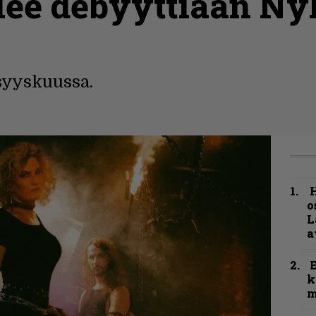
elee debyyttiään Ny
syyskuussa.
H
o
L
a
k
m