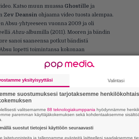
video. Katso muun muassa
Ghostille
ja
en
Zev Deansin
ohjaama video tuosta alempaa.
seen Absu-yhtyeeseen vuonna 2009 ja oli
eellä
Abzu
-albumilla (2011). Mooren ja bändin
ore sanoi saaneensa potkut bändistä
 Absu
lopetti toimintansa
kokonaan
taja
Proscriptor McGovern
(oikealta
vens
)
perusti yhtyeen raunioille uuden
roscriptor McGovern’s Apsû
.
vostamme yksityisyyttäsi
Valintasi
semme suostumuksesi tarjotaksemme henkilökohtai
ökokemuksen
lellisesti valitsemamme
88 teknologiakumppania
hyödynnämme henkilö
H
semme paremman käyttäjäkokemuksen sekä kohdentaaksemme sisältöä
a.
o
L
ällä suostut tietojesi käyttöön seuraavasti
a
laitetunnisteita ja tallennamme evästeitä laitteellesi saadaksemme tie