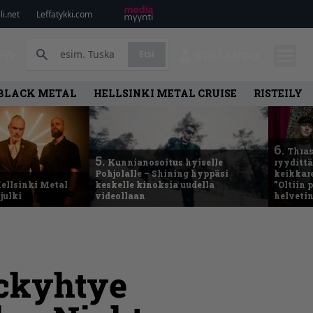
i.net
Leffatykki.com
PA
Etsi
KIRJAUDU
BLACK METAL
HELLSINKI METAL CRUISE
RISTEILY
6.
Thras
5.
Kunnianosoitus hyiselle
ryydittä
Pohjolalle – Shining hyppäsi
keikkare
ellsinki Metal
keskelle kinoksia uudella
”Oltiin
julki
videollaan
helveti
ockyhtye