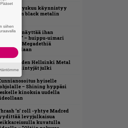
. Pääset
Espoon syyskuu käynnistyy
e
otimaisen black metalin
erkeissä
n siihen
uraavalla
Mitalini näyttää ihan
lektralta” – huippu-uimari
amittelee Megadethiä
alkinnollaan
Loppuvuoden Hellsinki Metal
ruisen esiintyjät julki
äytäntömme
unnianosoitus hyiselle
ohjolalle – Shining hyppäsi
eskelle kinoksia uudella
ideollaan
hrash ’n’ roll -yhtye Madred
yydittää levyjulkaisua
eikkareissulla kuvatulla
ideolla – ”Oltiin pakussa