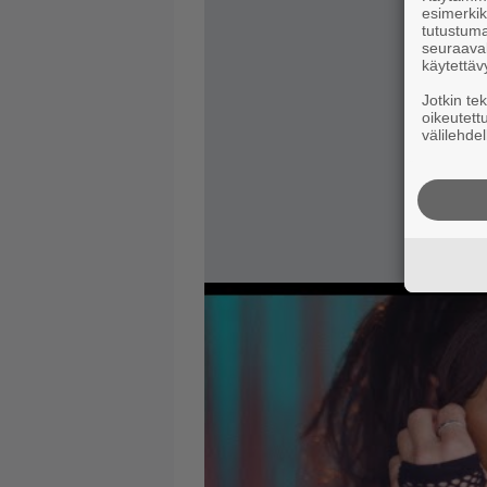
esimerkiks
tutustuma
seuraaval
käytettäv
Jotkin te
oikeutett
välilehdel