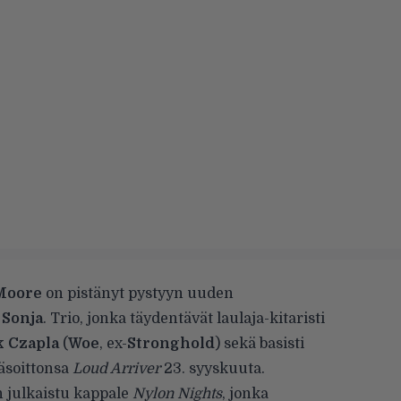
Moore
on pistänyt pystyyn uuden
ä
Sonja
. Trio, jonka täydentävät laulaja-kitaristi
k Czapla
(
Woe
, ex-
Stronghold
) sekä basisti
käsoittonsa
Loud Arriver
23. syyskuuta.
 julkaistu kappale
Nylon Nights
, jonka