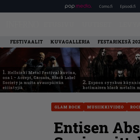
Como.fi
Episodi.fi
ETUSIVU
UUTISET
LEVY
FESTIVAALIT
KUVAGALLERIA
FESTARIKESÄ 20
1.
Hellsinki Metal Festival kuvina,
osa 1 – Accept, Carcass, Black Label
2.
Society ja muita avauspäivän
Espoon syyskuu käynni
esiintyjiä
kotimaisen black metalin m
GLAM ROCK
MUSIIKKIVIDEO
ROC
Entisen Abs