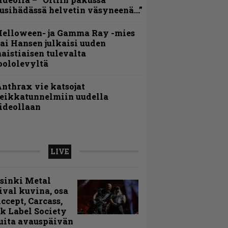
usihädässä helvetin väsyneenä…”
Helloween- ja Gamma Ray -mies
ai Hansen julkaisi uuden
aistiaisen tulevalta
oololevyltä
nthrax vie katsojat
eikkatunnelmiin uudella
ideollaan
LIVE
sinki Metal
ival kuvina, osa
Accept, Carcass,
k Label Society
uita avauspäivän