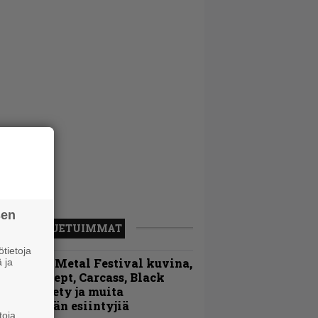
sen
LUETUIMMAT
tietoja
ellsinki Metal Festival kuvina,
 ja
sa 1 – Accept, Carcass, Black
abel Society ja muita
vauspäivän esiintyjiä
toja