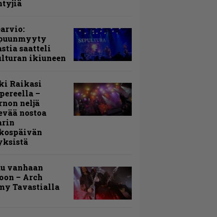
ntyjiä
arvio:
puunmyyty
stia saatteli
lturan ikiuneen
ki Raikasi
ereella –
rnon neljä
evää nostoa
arin
kospäivän
yksistä
uu vanhaan
toon – Arch
my Tavastialla