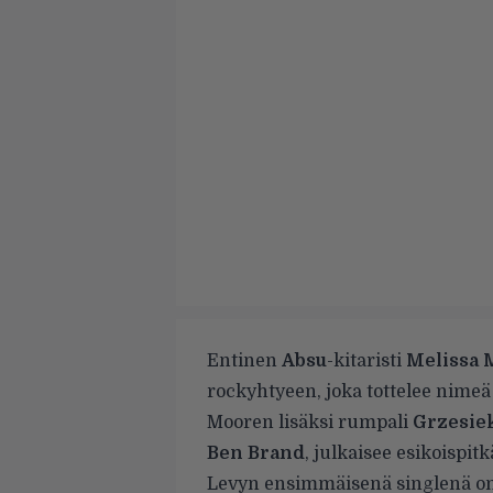
Entinen
Absu
-kitaristi
Melissa 
rockyhtyeen, joka tottelee nime
Mooren lisäksi rumpali
Grzesie
Ben Brand
, julkaisee esikoispit
Levyn ensimmäisenä singlenä on