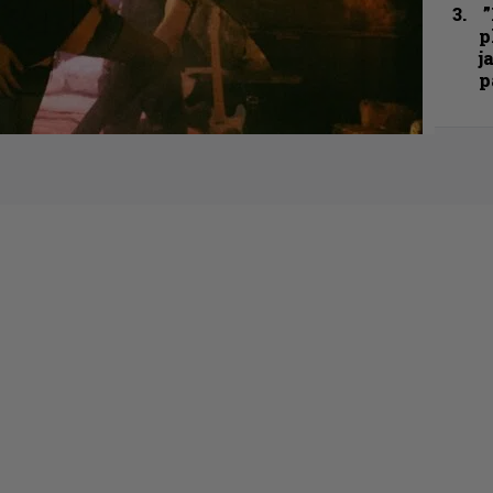
”
p
j
p