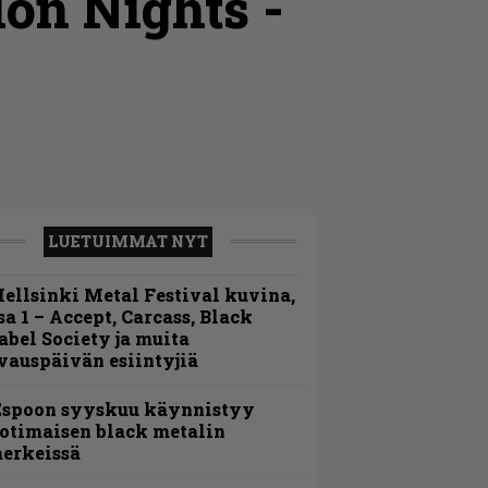
lon Nights -
LUETUIMMAT NYT
ellsinki Metal Festival kuvina,
sa 1 – Accept, Carcass, Black
abel Society ja muita
vauspäivän esiintyjiä
Espoon syyskuu käynnistyy
otimaisen black metalin
erkeissä