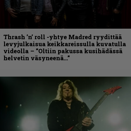
Thrash ’n’ roll -yhtye Madred ryydittää
levyjulkaisua keikkareissulla kuvatulla
videolla – ”Oltiin pakussa kusihädässä
helvetin väsyneenä…”