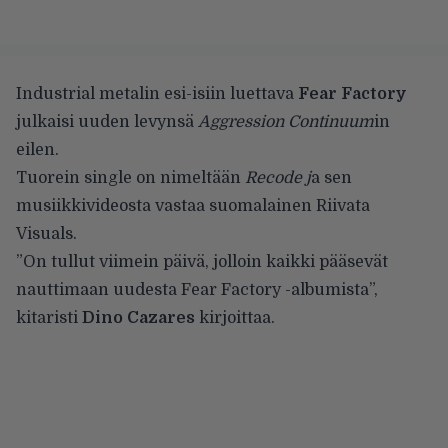
Industrial metalin esi-isiin luettava
Fear Factory
julkaisi uuden levynsä
Aggression Continuum
in
eilen.
Tuorein single on nimeltään
Recode j
a sen
musiikkivideosta vastaa suomalainen Riivata
Visuals.
”On tullut viimein päivä, jolloin kaikki pääsevät
nauttimaan uudesta Fear Factory -albumista”,
kitaristi
Dino Cazares
kirjoittaa.