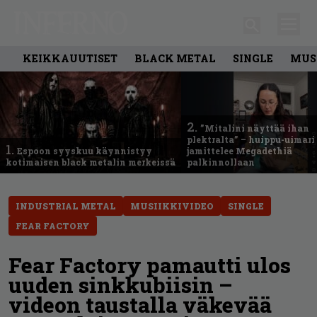
KEIKKAUUTISET
BLACK METAL
SINGLE
MUS
2.
”Mitalini näyttää ihan
plektralta” – huippu-uimari
1.
Espoon syyskuu käynnistyy
jamittelee Megadethiä
kotimaisen black metalin merkeissä
palkinnollaan
INDUSTRIAL METAL
MUSIIKKIVIDEO
SINGLE
FEAR FACTORY
Fear Factory pamautti ulos
uuden sinkkubiisin –
videon taustalla väkevää