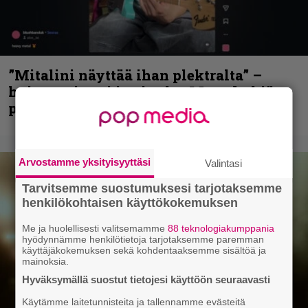
”Mitalini näyttää ihan plektralta” –
huippu-uimari jamittelee Megadethiä
palkinnollaan
Arvostamme yksityisyyttäsi
Valintasi
Tarvitsemme suostumuksesi tarjotaksemme
henkilökohtaisen käyttökokemuksen
Me ja huolellisesti valitsemamme
88 teknologiakumppania
hyödynnämme henkilötietoja tarjotaksemme paremman
käyttäjäkokemuksen sekä kohdentaaksemme sisältöä ja
mainoksia.
Hyväksymällä suostut tietojesi käyttöön seuraavasti
Käytämme laitetunnisteita ja tallennamme evästeitä