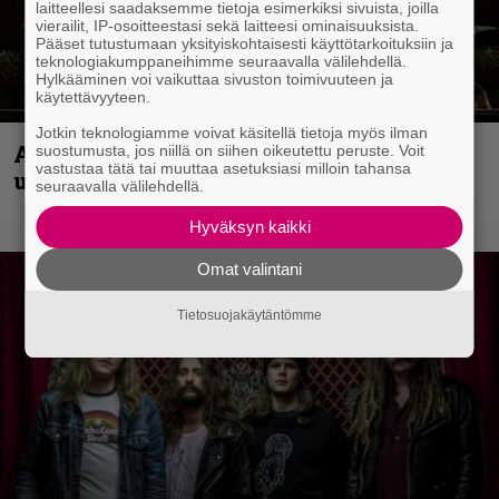
laitteellesi saadaksemme tietoja esimerkiksi sivuista, joilla
vierailit, IP-osoitteestasi sekä laitteesi ominaisuuksista.
Pääset tutustumaan yksityiskohtaisesti käyttötarkoituksiin ja
teknologiakumppaneihimme seuraavalla välilehdellä.
Hylkääminen voi vaikuttaa sivuston toimivuuteen ja
käytettävyyteen.
Jotkin teknologiamme voivat käsitellä tietoja myös ilman
Anthrax vie katsojat keikkatunnelmiin
suostumusta, jos niillä on siihen oikeutettu peruste. Voit
vastustaa tätä tai muuttaa asetuksiasi milloin tahansa
uudella videollaan
seuraavalla välilehdellä.
Hyväksyn kaikki
Omat valintani
Tietosuojakäytäntömme