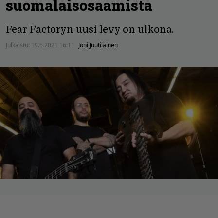
suomalaisosaamista
Fear Factoryn uusi levy on ulkona.
Julkaistu:
19.6.2021 16:11
Joni Juutilainen