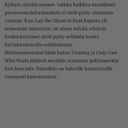
Kylmiä väreitä nousee, vaikka kaikkea musiikista
pursuavaa informaatiota ei vielä pysty ottamaan
vastaan. Kun Lay the Ghost to Rest kapuaa yli
seitsemän minuutin, on aivan selvää, etteivät
keskinkertaiset aivot pysty sellaista teosta
kertakuulemalta sulattamaan.
Hittivetoisemmat biisit kuten Unsung ja Only One
Who Waits jättävät sentään tuntuvan polttomerkin
heti kerrasta. Niissäkin on tuleville kuunteluille
runsaasti kasvunvaraa.