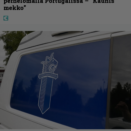
perhelomalla Portugalissa – ”Kaunis
mekko”