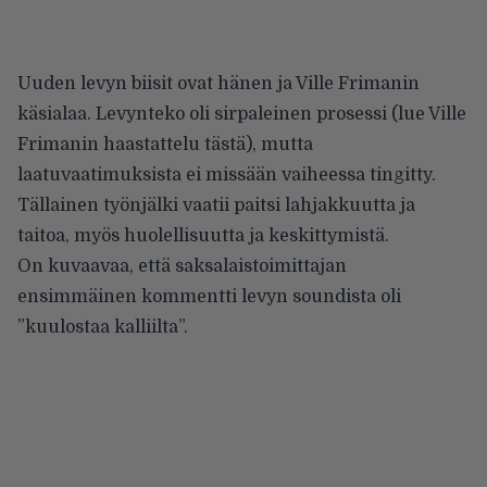
Uuden levyn biisit ovat hänen ja Ville Frimanin
käsialaa. Levynteko oli sirpaleinen prosessi (lue Ville
Frimanin haastattelu
tästä
), mutta
laatuvaatimuksista ei missään vaiheessa tingitty.
Tällainen työnjälki vaatii paitsi lahjakkuutta ja
taitoa, myös huolellisuutta ja keskittymistä.
On kuvaavaa, että saksalaistoimittajan
ensimmäinen kommentti levyn soundista oli
”kuulostaa kalliilta”.