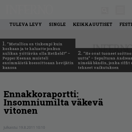
TULEVA LEVY
SINGLE
KEIKKAUUTISET
FEST
1.
”Metallica on tiukempi kuin
koskaan ja te haluatte jonkun
2.
nulikan yrittävän olla Hetfield?” –
”He ovat tuoneet soittoo
Pepper Keenan muisteli
uutta” – Sepulturan Andreas
ensimmäistä koesoittoaan hevijätin
nimeää bändin, jonka riffit
kanssa
tehneet vaikutuksen
Ennakkoraportti:
Insomniumilta väkevä
vitonen
Julkaistu:
19.8.2011 10:10