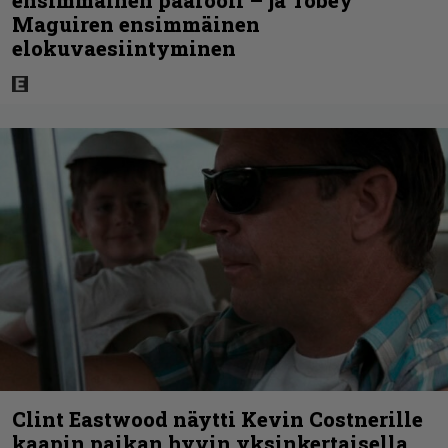
ensimmäinen päärooli – ja Tobey
Maguiren ensimmäinen
elokuvaesiintyminen
Clint Eastwood näytti Kevin Costnerille
kaapin paikan hyvin yksinkertaisella