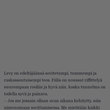
Levy on edeltäjäänsä sovitetumpi, tummempi ja
raskassoutuisempi teos. Fiilis on noussut riffittelyä
suurempaan rooliin ja hyvä niin, koska tunnelma on
todella syvä ja painava.
– Jos me jossain ollaan uran aikana kehitytty, niin
nimenomaan sovittamisessa. Me mietitään kaikki