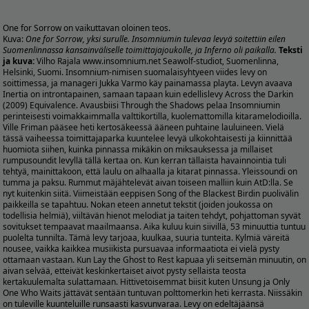
One for Sorrow on vaikuttavan oloinen teos.
Kuva:
One for Sorrow, yksi surulle. Insomniumin tulevaa levyä soitettiin eilen
Suomenlinnassa kansainväliselle toimittajajoukolle, ja Inferno oli paikalla.
Teksti
ja kuva:
Vilho Rajala
www.insomnium.net
Seawolf-studiot, Suomenlinna,
Helsinki, Suomi. Insomnium-nimisen suomalaisyhtyeen viides levy on
soittimessa, ja manageri Jukka Varmo käy painamassa playta. Levyn avaava
Inertia on introntapainen, samaan tapaan kuin edellislevy Across the Darkin
(2009) Equivalence. Avausbiisi Through the Shadows pelaa Insomniumin
perinteisesti voimakkaimmalla valttikortilla, kuolemattomilla kitaramelodioilla.
Ville Friman pääsee heti kertosäkeessä ääneen puhtaine lauluineen. Vielä
tässä vaiheessa toimittajaparka kuuntelee levyä ulkokohtaisesti ja kiinnittää
huomiota siihen, kuinka pinnassa mikäkin on miksauksessa ja millaiset
rumpusoundit levyllä tällä kertaa on. Kun kerran tällaista havainnointia tuli
tehtyä, mainittakoon, että laulu on alhaalla ja kitarat pinnassa. Yleissoundi on
tumma ja paksu. Rummut mäjähtelevät aivan toiseen malliin kuin AtD:lla. Se
nyt kuitenkin siitä. Viimeistään eeppisen Song of the Blackest Birdin puolivälin
paikkeilla se tapahtuu. Nokan eteen annetut tekstit (joiden joukossa on
todellisia helmiä), viiltävän hienot melodiat ja taiten tehdyt, pohjattoman syvät
sovitukset tempaavat maailmaansa. Aika kuluu kuin siivillä, 53 minuuttia tuntuu
puolelta tunnilta. Tämä levy tarjoaa, kuulkaa, suuria tunteita. Kylmiä väreitä
nousee, vaikka kaikkea musiikista pursuavaa informaatiota ei vielä pysty
ottamaan vastaan. Kun Lay the Ghost to Rest kapuaa yli seitsemän minuutin, on
aivan selvää, etteivät keskinkertaiset aivot pysty sellaista teosta
kertakuulemalta sulattamaan. Hittivetoisemmat biisit kuten Unsung ja Only
One Who Waits jättävät sentään tuntuvan polttomerkin heti kerrasta. Niissäkin
on tuleville kuunteluille runsaasti kasvunvaraa. Levy on edeltäjäänsä