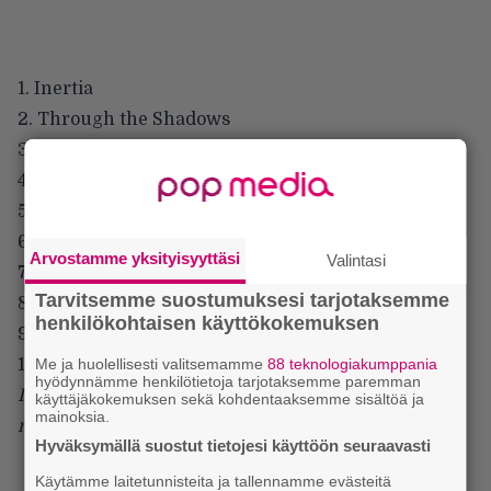
1. Inertia
2. Through the Shadows
3. Song of the Blackest Bird
4. Only One Who Waits
5. Unsung
6. Every Hour Wounds
Arvostamme yksityisyyttäsi
Valintasi
7. Decoherence
Tarvitsemme suostumuksesi tarjotaksemme
8. Lay the Ghost to Rest
henkilökohtaisen käyttökokemuksen
9. Regain the Fire
10. One for Sorrow
Me ja huolellisesti valitsemamme
88 teknologiakumppania
hyödynnämme henkilötietoja tarjotaksemme paremman
Isompaa Insomnium-tarinaa luvassa Infernon
käyttäjäkokemuksen sekä kohdentaaksemme sisältöä ja
mainoksia.
numerossa 8/2011 (#90), ilm. 30.9.
Hyväksymällä suostut tietojesi käyttöön seuraavasti
Käytämme laitetunnisteita ja tallennamme evästeitä