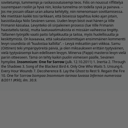
sovitetumpi, tummempi ja raskassoutuisempi teos. Fiilis on noussut riffittelyä
suurempaan rooliin ja hyvä niin, koska tunnelma on todella syvä ja painava. –
Jos me jossain ollaan uran aikana kehitytty, niin nimenomaan sovittamisessa.
Me mietitään kaikki tosi tarkkaan, että biiseissä tapahtuu koko ajan jotain,
basistilaulaja Niilo Sevänen sanoo. Uuden levyn biisit ovat hänen ja Ville
Frimanin käsialaa. Levynteko oli sirpaleinen prosessi (lue Ville Frimanin
haastattelu
tästä
), mutta laatuvaatimuksista ei missään vaiheessa tingitty.
Tällainen työnjälki vaatii paitsi lahjakkuutta ja taitoa, myös huolellisuutta ja
keskittymistä. On kuvaavaa, että saksalaistoimittajan ensimmäinen kommentti
levyn soundista oli ”kuulostaa kalliilta”. – Levyä miksattiin pari viikkoa. Samu
(Oittinen) teki ympäripyöreitä päiviä, ja olen miksaukseen erittäin tyytyväinen,
vielä tyytyväisempi kuin edelliseen levyyn. Minerva (Pappi) masteroi levyn vielä
pariin otteeseen. Tämä on tehty kaikin puolin viimeisen päälle, Sevänen
hymyilee.
Insomnium: One for Sorrow
(julk. 12.10.2011) 1. Inertia 2. Through
the Shadows 3. Song of the Blackest Bird 4. Only One Who Waits 5. Unsung 6.
Every Hour Wounds 7. Decoherence 8. Lay the Ghost to Rest 9. Regain the Fire
10. One for Sorrow
Isompaa Insomnium-tarinaa luvassa Infernon numerossa
8/2011 (#90), ilm. 30.9.