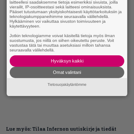
laitteellesi saadaksemme tietoja esimerkiksi sivuista, joilla
vierailit, IP-osoitteestasi sekä laitteesi ominaisuuksista.
Pääset tutustumaan yksityiskohtaisesti käyttötarkoituksiin ja
teknologiakumppaneihimme seuraavalla välilehdellä.
Hylkääminen voi vaikuttaa sivuston toimivuuteen ja
käytettävyyteen.
Jotkin teknologiamme voivat käsitellä tietoja myös ilman
suostumusta, jos niillä on siihen oikeutettu peruste. Voit
vastustaa tätä tai muuttaa asetuksiasi milloin tahansa
seuraavalla välilehdellä.
Hyväksyn kaikki
Omat valintani
Tietosuojakäytäntömme
Lue myös:
Tilaa Infernon uutiskirje ja tiedät