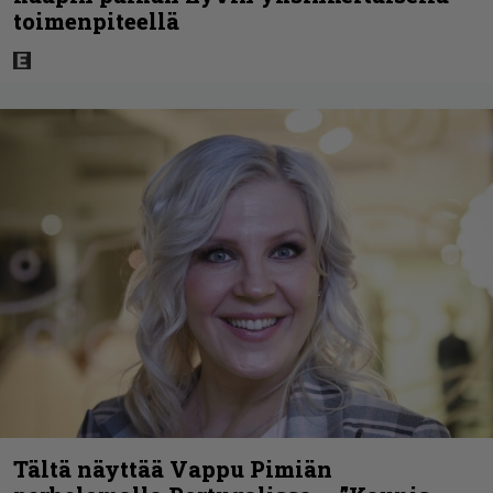
toimenpiteellä
Tältä näyttää Vappu Pimiän