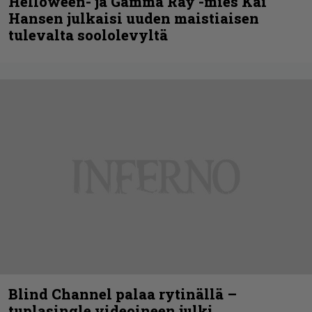
Helloween- ja Gamma Ray -mies Kai
Hansen julkaisi uuden maistiaisen
tulevalta soololevyltä
Blind Channel palaa rytinällä –
tuplasingle videoineen julki