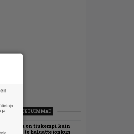
sen
tietoja
 ja
LUETUIMMAT
Metallica on tiukempi kuin
oskaan ja te haluatte jonkun
toja