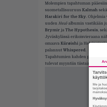
Molempien tapahtuman pääesiin
suometallisuuruus
Kalmah
sekä
Harakiri for the Sky
. Ohjelmia 
uuden
Heal
-albumin vastikään j
Brymir
ja
The Hypothesis
, se
Jyväskylässä erikoisvieraana n
omaava
Kürøishi
ja Helsingissä
palannut
Whispered
.
Tapahtumien kahden päivän liput
Ar
tulevat myyntiin tiistaina 31. l
Tarvit
käytt
Me ja huo
tarjotak
mainoksi
Hyväksym
Käytämme 