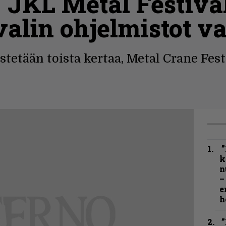
 JKL Metal Festival
valin ohjelmistot va
estetään toista kertaa, Metal Crane Fes
”
k
n
–
e
h
”