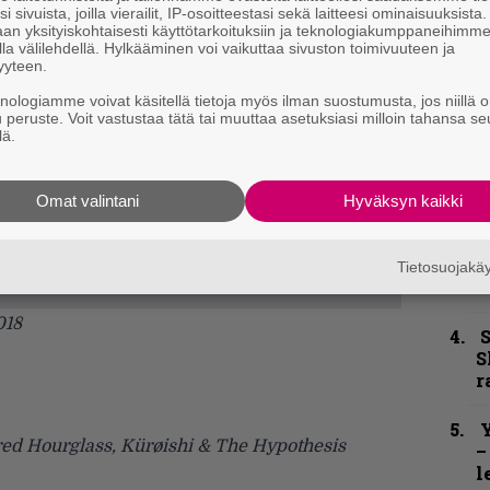
n
i sivuista, joilla vierailit, IP-osoitteestasi sekä laitteesi ominaisuuksista
an yksityiskohtaisesti käyttötarkoituksiin ja teknologiakumppaneihimm
–
la välilehdellä. Hylkääminen voi vaikuttaa sivuston toimivuuteen ja
e
yyteen.
h
knologiamme voivat käsitellä tietoja myös ilman suostumusta, jos niillä o
u peruste. Voit vastustaa tätä tai muuttaa asetuksiasi milloin tahansa se
”
lä.
u
n
t
Omat valintani
Hyväksyn kaikki
B
u
Tietosuojak
m
018
S
S
r
Y
dred Hourglass, Kürøishi & The Hypothesis
–
l