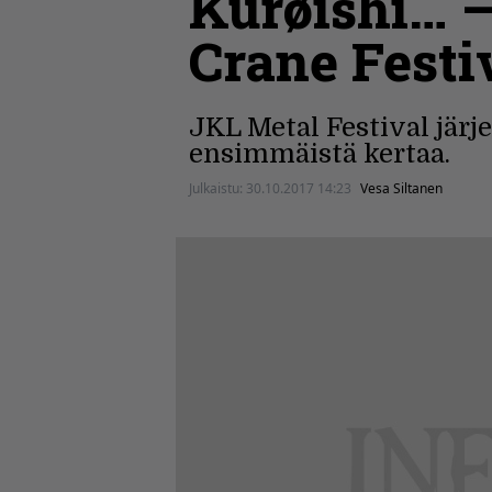
Kürøishi… –
Crane Festi
JKL Metal Festival järj
ensimmäistä kertaa.
Julkaistu:
30.10.2017 14:23
Vesa Siltanen