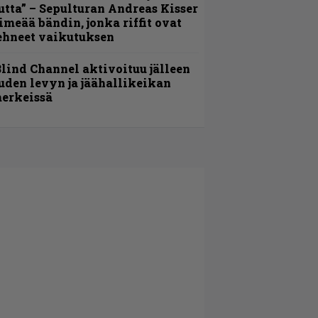
utta” – Sepulturan Andreas Kisser
imeää bändin, jonka riffit ovat
ehneet vaikutuksen
lind Channel aktivoituu jälleen
uden levyn ja jäähallikeikan
erkeissä