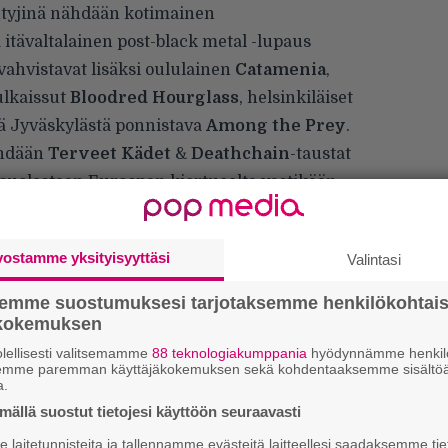
tyjinä nähdään kotimainen
 itävaltalainen post-black metal -lupaus
vahvistavat lisäksi oululainen
Catamenia
,
ulkaissut
Bloodred Hourglass
, helsinkiläiset
kä Jyväskylästä ponnistava
Among the Prey
.
ähdään
Terveet Kädet
&
Deathchain
-taustat
 puolestaan Euroopan kiertueelta vastikään
 ovat nyt myynnissä ja yhden päivän liput
vostamme yksityisyyttäsi
Valintasi
okakuuta. Tapahtumista vastaa Nem Agency Oy.
semme suostumuksesi tarjotaksemme henkilökohtai
ökokemuksen
lellisesti valitsemamme
88 teknologiakumppania
hyödynnämme henkilö
semme paremman käyttäjäkokemuksen sekä kohdentaaksemme sisältöä
a.
ällä suostut tietojesi käyttöön seuraavasti
”
k
laitetunnisteita ja tallennamme evästeitä laitteellesi saadaksemme tie