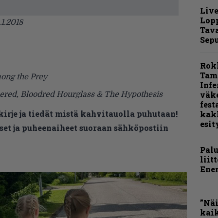
Live
Lop
.1.2018
Tava
Sepu
Rok
Tamp
ong the Prey
Infe
väk
pered, Bloodred Hourglass & The Hypothesis
fest
kirje ja tiedät mistä kahvitauolla puhutaan!
kak
esit
et ja puheenaiheet suoraan sähköpostiin
Pal
liit
Ene
”Näi
kaik