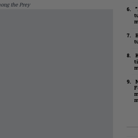
ong the Prey
”
t
m
B
t
t
m
N
F
m
m