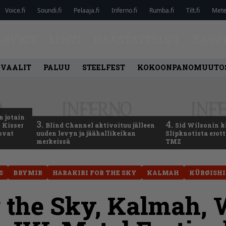
Voice.fi
Soundi.fi
Pelaaja.fi
Inferno.fi
Rumba.fi
Tilt.fi
Metel
ARVIOT
LEHTI
HAASTATTELUT
KAUP
IVAALIT
PALUU
STEELFEST
KOKOONPANOMUUTO
n jotain
3.
4.
 Kisser
Blind Channel aktivoituu jälleen
Sid Wilsonin 
 ovat
uuden levyn ja jäähallikeikan
Slipknotista erot
merkeissä
TMZ
S
BRYMIR
HARAKIRI FOR THE SKY
KALMAH
KÜRØISHI
r the Sky, Kalmah,