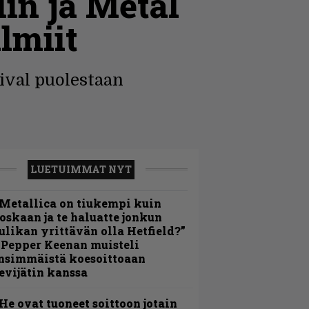
in ja Metal
lmiit
tival puolestaan
LUETUIMMAT NYT
Metallica on tiukempi kuin
oskaan ja te haluatte jonkun
ulikan yrittävän olla Hetfield?”
 Pepper Keenan muisteli
nsimmäistä koesoittoaan
evijätin kanssa
He ovat tuoneet soittoon jotain