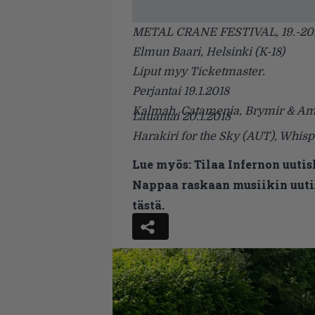
METAL CRANE FESTIVAL
, 19.-20
Elmun Baari, Helsinki (K-18)
Liput myy
Ticketmaster
.
Perjantai 19.1.2018
Kalmah, Catamenia, Brymir & Am
Lauantai 20.1.2018
Harakiri for the Sky (AUT), Whis
Lue myös:
Tilaa Infernon uutis
Nappaa raskaan musiikin uutis
tästä.