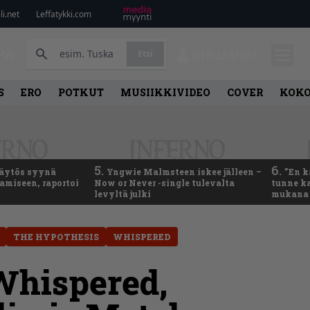
i.net
Leffatykki.com
PA
Etsi
KIRJAUDU
S
ERO
POTKUT
MUSIIKKIVIDEO
COVER
KOK
5.
6.
käytös syynä
Yngwie Malmsteen iskee jälleen –
”En k
tamiseen, raportoi
Now or Never -single tulevalta
tunne ka
levyltä julki
mukana 
THE HYPOTHESIS
WHISPERED
 Whispered,