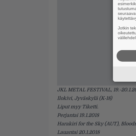
esimerkiks
tutustuma
seuraaval
käytettäv
Jotkin te
oikeutett
välilehdel
JKL METAL FESTIVAL
, 19.-20.1.2
Ilokivi, Jyväskylä (K-18)
Liput myy
Tiketti
.
Perjantai 19.1.2018
Harakiri for the Sky (AUT), Bloo
Lauantai 20.1.2018