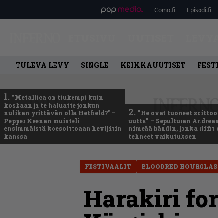
Como.fi
Episodi.fi
ETUSIVU
UUTISET
LEVY
TULEVA LEVY
SINGLE
KEIKKAUUTISET
FEST
1.
”Metallica on tiukempi kuin
koskaan ja te haluatte jonkun
2.
nulikan yrittävän olla Hetfield?” –
”He ovat tuoneet soittoo
Pepper Keenan muisteli
uutta” – Sepulturan Andreas
ensimmäistä koesoittoaan hevijätin
nimeää bändin, jonka riffit
kanssa
tehneet vaikutuksen
FESTIVAALIT
BLOODRED HOURGLAS
Harakiri fo