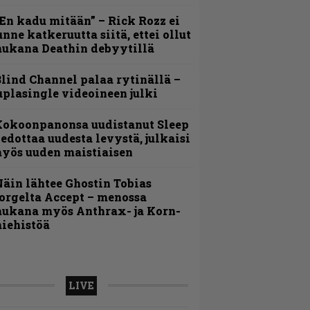
En kadu mitään” – Rick Rozz ei
unne katkeruutta siitä, ettei ollut
ukana Deathin debyytillä
lind Channel palaa rytinällä –
uplasingle videoineen julki
Kokoonpanonsa uudistanut Sleep
iedottaa uudesta levystä, julkaisi
yös uuden maistiaisen
äin lähtee Ghostin Tobias
orgelta Accept – menossa
ukana myös Anthrax- ja Korn-
iehistöä
LIVE