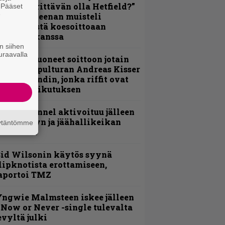
ulikan yrittävän olla Hetfield?”
. Pääset
e
 Pepper Keenan muisteli
nsimmäistä koesoittoaan
evijätin kanssa
n siihen
uraavalla
He ovat tuoneet soittoon jotain
utta” – Sepulturan Andreas Kisser
imeää bändin, jonka riffit ovat
ehneet vaikutuksen
lind Channel aktivoituu jälleen
uden levyn ja jäähallikeikan
äytäntömme
erkeissä
id Wilsonin käytös syynä
lipknotista erottamiseen,
aportoi TMZ
ngwie Malmsteen iskee jälleen
 Now or Never -single tulevalta
evyltä julki