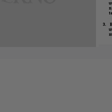
u
n
t
B
u
m