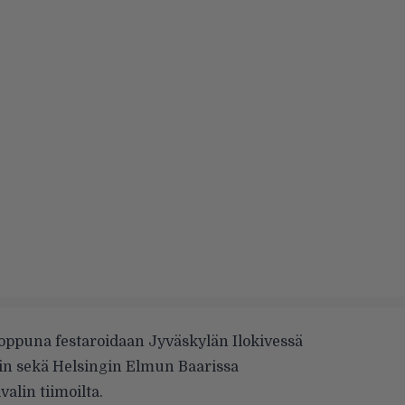
puna festaroidaan Jyväskylän Ilokivessä
lin sekä Helsingin Elmun Baarissa
alin tiimoilta.