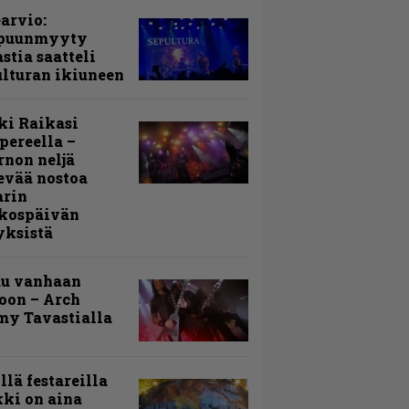
arvio:
puunmyyty
stia saatteli
lturan ikiuneen
ki Raikasi
ereella –
rnon neljä
evää nostoa
arin
kospäivän
yksistä
uu vanhaan
toon – Arch
my Tavastialla
llä festareilla
ki on aina