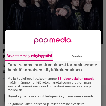
Muutos Lost in Musicin ohjelmistossa:
Mokoma peruu, Brymir paikkaa
Arvostamme yksityisyyttäsi
Valintasi
Tarvitsemme suostumuksesi tarjotaksemme
Mokoma joutuu perumaan esiintymisensä
henkilökohtaisen käyttökokemuksen
sairastapauksen vuoksi.
28.09.2022
Vesa Siltanen
Me ja huolellisesti valitsemamme
88 teknologiakumppania
hyödynnämme henkilötietoja tarjotaksemme paremman
käyttäjäkokemuksen sekä kohdentaaksemme sisältöä ja
mainoksia.
Hyväksymällä suostut tietojesi käyttöön seuraavasti
Käytämme laitetunnisteita ja tallennamme evästeitä