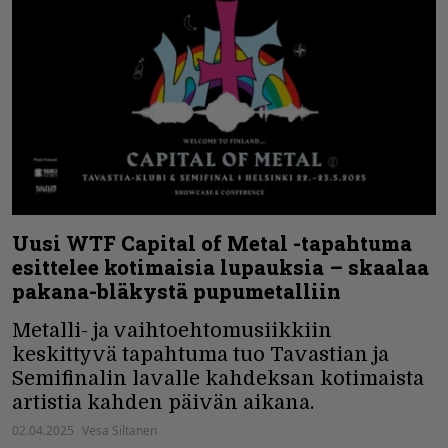
Uusi WTF Capital of Metal -tapahtuma
esittelee kotimaisia lupauksia – skaalaa
pakana-bläkystä pupumetalliin
Metalli- ja vaihtoehtomusiikkiin
keskittyvä tapahtuma tuo Tavastian ja
Semifinalin lavalle kahdeksan kotimaista
artistia kahden päivän aikana.
02.04.2025
Vesa Siltanen