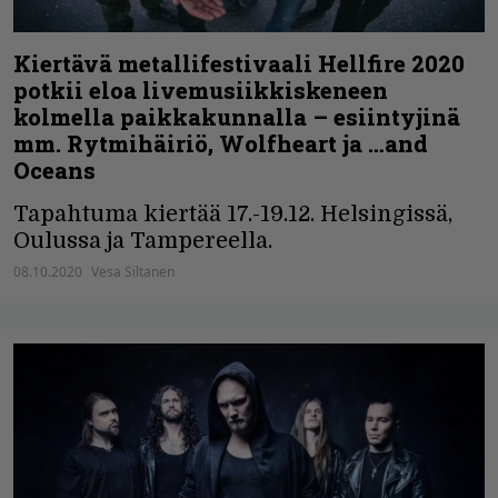
Kiertävä metallifestivaali Hellfire 2020
potkii eloa livemusiikkiskeneen
kolmella paikkakunnalla – esiintyjinä
mm. Rytmihäiriö, Wolfheart ja …and
Oceans
Tapahtuma kiertää 17.-19.12. Helsingissä,
Oulussa ja Tampereella.
08.10.2020
Vesa Siltanen