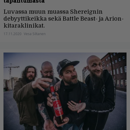
tapahtumasta
Luvassa muun muassa Shereignin
debyyttikeikka sekä Battle Beast- ja Arion-
kitaraklinikat.
17.11.2020
Vesa Siltanen