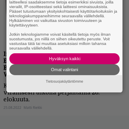
laitteellesi saadaksemme tietoja esimerkiksi sivuista, joilla
vierailit, IP-osoitteestasi sekä laitteesi ominaisuuksista.
Pääset tutustumaan yksityiskohtaisesti käyttötarkoituksiin ja
teknologiakumppaneihimme seuraavalla välilehdellä.
Hylkääminen voi vaikuttaa sivuston toimivuuteen ja
käytettävyyteen.
Jotkin teknologiamme voivat käsitellä tietoja myös ilman
suostumusta, jos niillä on siihen oikeutettu peruste. Voit
vastustaa tätä tai muuttaa asetuksiasi milloin tahansa
seuraavalla välilehdellä.
Inferno 7/2022: Machine Head, The Halo
Hyväksyn kaikki
Effect, Bloodbath, Municipal Waste,
Brymir, Tomb of Finland, Seventh
Omat valintani
Wonder, Björn ”Speed” Strid…
Tietosuojakäytäntömme
Kahdessadasneljäs Infernon numero
virallisesti ulkona perjantaina 26.
elokuuta.
25.08.2022
Matti Riekki