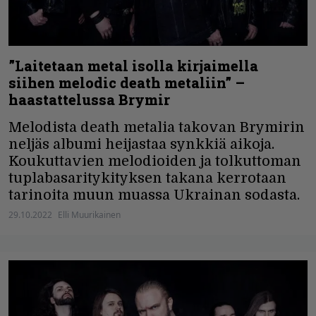
”Laitetaan metal isolla kirjaimella
siihen melodic death metaliin” –
haastattelussa Brymir
Melodista death metalia takovan Brymirin
neljäs albumi heijastaa synkkiä aikoja.
Koukuttavien melodioiden ja tolkuttoman
tuplabasaritykityksen takana kerrotaan
tarinoita muun muassa Ukrainan sodasta.
29.10.2022
Elli Muurikainen