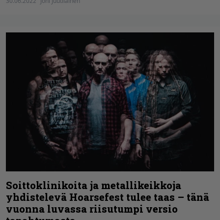
30.06.2022
Joni Juutilainen
Soittoklinikoita ja metallikeikkoja
yhdistelevä Hoarsefest tulee taas – tänä
vuonna luvassa riisutumpi versio