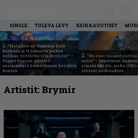
SINGLE
TULEVA LEVY
KEIKKAUUTISET
MUSI
1.
”Metallica on tiukempi kuin
koskaan ja te haluatte jonkun
2.
nulikan yrittävän olla Hetfield?” –
”He ovat tuoneet soittoo
Pepper Keenan muisteli
uutta” – Sepulturan Andreas
ensimmäistä koesoittoaan hevijätin
nimeää bändin, jonka riffit
kanssa
tehneet vaikutuksen
Artistit:
Brymir