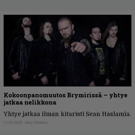
Kokoonpanomuutos Brymirissä – yhtye
jatkaa nelikkona
Yhtye jatkaa ilman kitaristi Sean Haslamia.
11.03.2025
Vesa Siltanen