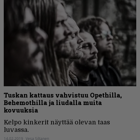
Tuskan kattaus vahvistuu Opethilla,
Behemothilla ja liudalla muita
kovuuksia
Kelpo kinkerit näyttää olevan taas
luvassa.
14.02.2019
Vesa Siltanen