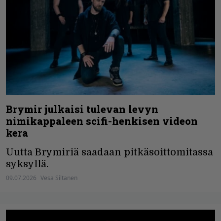
Brymir julkaisi tulevan levyn
nimikappaleen scifi-henkisen videon
kera
Uutta Brymiriä saadaan pitkäsoittomitassa
syksyllä.
09.07.2026
Vesa Siltanen