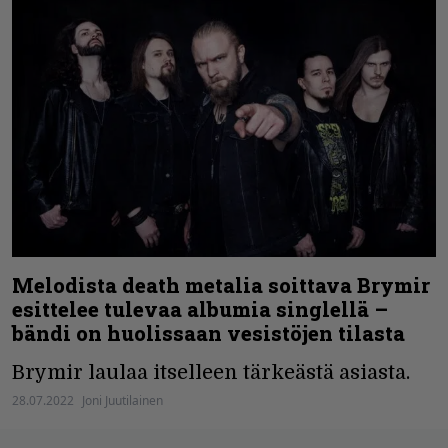
Melodista death metalia soittava Brymir
esittelee tulevaa albumia singlellä –
bändi on huolissaan vesistöjen tilasta
Brymir laulaa itselleen tärkeästä asiasta.
28.07.2022
Joni Juutilainen