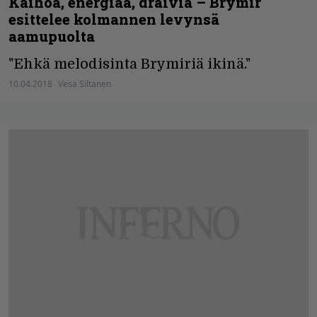
Kaihoa, energiaa, draivia – Brymir
esittelee kolmannen levynsä
aamupuolta
"Ehkä melodisinta Brymiriä ikinä."
10.04.2018
Vesa Siltanen