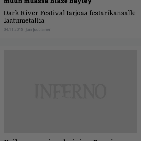
muun muassa Blaze Bayley
Dark River Festival tarjoaa festarikansalle
laatumetallia.
04.11.2018
Joni Juutilainen