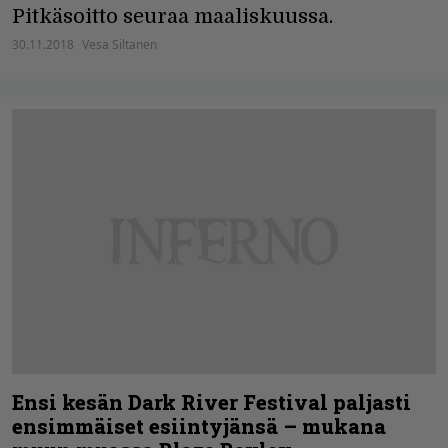
Pitkäsoitto seuraa maaliskuussa.
30.11.2018
Vesa Siltanen
Ensi kesän Dark River Festival paljasti
ensimmäiset esiintyjänsä – mukana