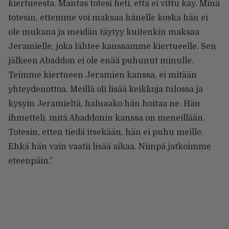
kiertueesta. Mantas totesi heti, että ei vittu käy. Minä
totesin, ettemme voi maksaa hänelle koska hän ei
ole mukana ja meidän täytyy kuitenkin maksaa
Jeramielle, joka lähtee kanssamme kiertueelle. Sen
jälkeen Abaddon ei ole enää puhunut minulle.
Teimme kiertueen Jeramien kanssa, ei mitään
yhteydenottoa. Meillä oli lisää keikkoja tulossa ja
kysyin Jeramieltä, haluaako hän hoitaa ne. Hän
ihmetteli, mitä Abaddonin kanssa on meneillään.
Totesin, etten tiedä itsekään, hän ei puhu meille.
Ehkä hän vain vaatii lisää aikaa. Niinpä jatkoimme
eteenpäin.”