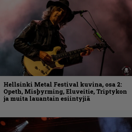
Hellsinki Metal Festival kuvina, osa 2:
Opeth, Misþyrming, Eluveitie, Triptykon
ja muita lauantain esiintyjiä