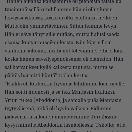
”Hänen aikansa kanssamme oli pienoista taistelua.
Ensimmäisellä rundillamme hän ei ollut kovin
hyvässä iskussa, koska ei ollut soittanut hetkeen.
Mutta olin ymmärtäväinen. Sitten teimme levyn.
Hän ei säveltänyt sille mitään, mutta halusi saada
osansa kustannusoikeuksista. Niin kävi silloin
vanhoina aikoina, mutta nyt totesimme, että ei käy,
koska hänen sävellyspanoksensa oli olematon. Hän
sai korvaukset kyllä kaikesta muusta, mutta se
päätös harmitti häntä”,
Dolan kertaa
.
”Kaikki oli kuitenkin hyvin ja lähdimme kiertueelle.
Hän soitti huonosti ja se teki Mantasin hulluksi.
Yritin tukea [Abaddonia] ja samalla pitää Mantasin
tyytyväisenä, mikä oli hyvin vaikeaa. Pidimme
palaverin ja silloinen managerimme
Jon Zazula
kysyi minulta Abaddonin läsnäollessa: ’Uskotko, että