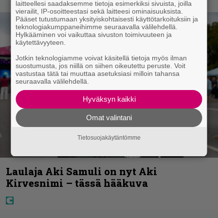
laitteellesi saadaksemme tietoja esimerkiksi sivuista, joilla
vierailit, IP-osoitteestasi sekä laitteesi ominaisuuksista.
Pääset tutustumaan yksityiskohtaisesti käyttötarkoituksiin ja
teknologiakumppaneihimme seuraavalla välilehdellä.
Hylkääminen voi vaikuttaa sivuston toimivuuteen ja
käytettävyyteen.
Jotkin teknologiamme voivat käsitellä tietoja myös ilman
suostumusta, jos niillä on siihen oikeutettu peruste. Voit
vastustaa tätä tai muuttaa asetuksiasi milloin tahansa
seuraavalla välilehdellä.
Hyväksyn kaikki
Omat valintani
Tietosuojakäytäntömme
Laulaja Aki Samuli on nyt Aki
Kirvesnimi – tässä hääkuva