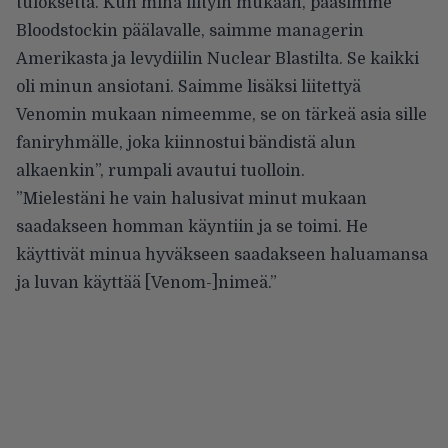
tuloksetta. Kun minä liityin mukaan, pääsimme
Bloodstockin päälavalle, saimme managerin
Amerikasta ja levydiilin Nuclear Blastilta. Se kaikki
oli minun ansiotani. Saimme lisäksi liitettyä
Venomin mukaan nimeemme, se on tärkeä asia sille
faniryhmälle, joka kiinnostui bändistä alun
alkaenkin”,
rumpali avautui tuolloin
.
”Mielestäni he vain halusivat minut mukaan
saadakseen homman käyntiin ja se toimi. He
käyttivät minua hyväkseen saadakseen haluamansa
ja luvan käyttää [Venom-]nimeä.”