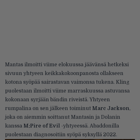
Mantas ilmoitti viime elokuussa jäävänsä hetkeksi
sivuun yhtyeen keikkakokoonpanosta ollakseen
kotona
syöpää sairastavan vaimonsa tukena
. Kling
puolestaan ilmoitti viime marraskuussa astuvansa
kokonaan syrjään
bändin riveistä. Yhtyeen
rumpalina on sen jälkeen toiminut
Marc Jackson
,
joka on aiemmin soittanut Mantasin ja Dolanin
kanssa
M:Pire of Evil
-yhtyeessä. Abaddonilla
puolestaan
diagnosoitiin syöpä
syksyllä 2022.