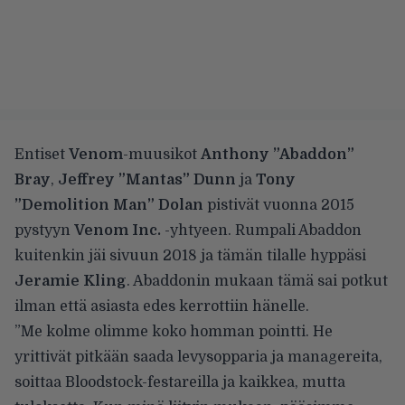
Entiset
Venom
-muusikot
Anthony ”Abaddon”
Bray
,
Jeffrey ”Mantas” Dunn
ja
Tony
”Demolition Man” Dolan
pistivät vuonna 2015
pystyyn
Venom Inc.
-yhtyeen. Rumpali Abaddon
kuitenkin jäi sivuun 2018 ja tämän tilalle hyppäsi
Jeramie Kling
. Abaddonin mukaan tämä sai potkut
ilman että asiasta edes kerrottiin hänelle.
”Me kolme olimme koko homman pointti. He
yrittivät pitkään saada levysopparia ja managereita,
soittaa Bloodstock-festareilla ja kaikkea, mutta