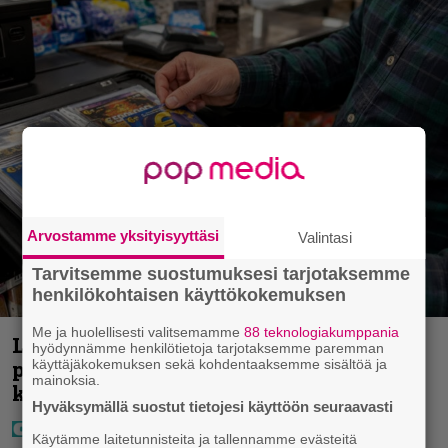
Arvostamme yksityisyyttäsi
Valintasi
Tarvitsemme suostumuksesi tarjotaksemme
henkilökohtaisen käyttökokemuksen
Me ja huolellisesti valitsemamme
88 teknologiakumppania
Lapset ostivat isälle lahjaksi arvan –
hyödynnämme henkilötietoja tarjotaksemme paremman
käyttäjäkokemuksen sekä kohdentaaksemme sisältöä ja
päävoitto tuli, mutta miten sitten
mainoksia.
kävikään
Hyväksymällä suostut tietojesi käyttöön seuraavasti
Käytämme laitetunnisteita ja tallennamme evästeitä