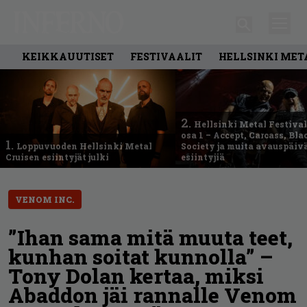
KEIKKAUUTISET
FESTIVAALIT
HELLSINKI MET
2.
Hellsinki Metal Festival
osa 1 – Accept, Carcass, Bla
1.
Loppuvuoden Hellsinki Metal
Society ja muita avauspäiv
Cruisen esiintyjät julki
esiintyjiä
VENOM INC.
”Ihan sama mitä muuta teet,
kunhan soitat kunnolla” –
Tony Dolan kertaa, miksi
Abaddon jäi rannalle Venom