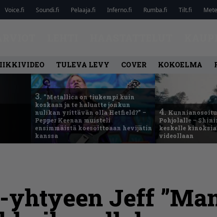
Voice.fi
Soundi.fi
Pelaaja.fi
Inferno.fi
Rumba.fi
Tilt.fi
Metel
ARVIOT
LEHTI
HAASTATTELUT
KAUP
IIKKIVIDEO
TULEVA LEVY
COVER
KOKOELMA
3.
”Metallica on tiukempi kuin
koskaan ja te haluatte jonkun
4.
nulikan yrittävän olla Hetfield?” –
Kunnianosoitus
Pepper Keenan muisteli
Pohjolalle – Shin
ensimmäistä koesoittoaan hevijätin
keskelle kinoksia
kanssa
videollaan
 -yhtyeen Jeff ”Ma