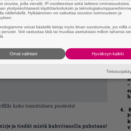
i sivuista, joilla vierailit, IP-osoitteestasi sekä laitteesi ominaisuuksista
an yksityiskohtaisesti käyttötarkoituksiin ja teknologiakumppaneihimm
la välilehdellä. Hylkääminen voi vaikuttaa sivuston toimivuuteen ja
k
yyteen.
m
knologiamme voivat käsitellä tietoja myös ilman suostumusta, jos niillä o
u peruste. Voit vastustaa tätä tai muuttaa asetuksiasi milloin tahansa se
”
lä.
p
j
p
Omat valintani
Hyväksyn kaikki
”
Tietosuojak
k
n
–
e
h
effille koko toimituksen puolesta!
K
P
k
kirje ja tiedät mistä kahvitauolla puhutaan!
v