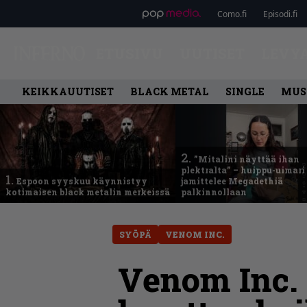
Como.fi
Episodi.fi
ETUSIVU
UUTISET
LEVY
KEIKKAUUTISET
BLACK METAL
SINGLE
MUS
2.
”Mitalini näyttää ihan
plektralta” – huippu-uimari
1.
Espoon syyskuu käynnistyy
jamittelee Megadethiä
kotimaisen black metalin merkeissä
palkinnollaan
SYÖPÄ
VENOM INC.
Venom Inc.