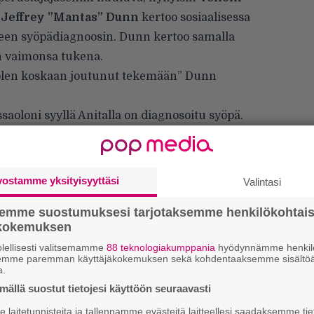
i
Jeffrey ”Mantas” Dunn
kertoo sosiaalisessa
en syöpädiagnoosin. Dunn kertoo samalla
en vaimonsa tukena.
 olen koskaan joutunut tekemään” Dunn
oloni syyllä Anitalla on diagnosoitu syöpä.
lä se sana yksistään riittää kertomaan, että
enaan. Soitan viimeiset sovitut festarikeikat
 pysyn kanssaan, kunnes olemme selvittäneet
vostamme yksityisyyttäsi
Valintasi
lääkärinsä kanssa. Tulevaisuus on tällä
semme suostumuksesi tarjotaksemme henkilökohtai
äytyy pysyä positiivisina ja vahvoina
ökokemuksen
lellisesti valitsemamme
88 teknologiakumppania
hyödynnämme henkilö
semme paremman käyttäjäkokemuksen sekä kohdentaaksemme sisältöä
a.
ällä suostut tietojesi käyttöön seuraavasti
laitetunnisteita ja tallennamme evästeitä laitteellesi saadaksemme tie