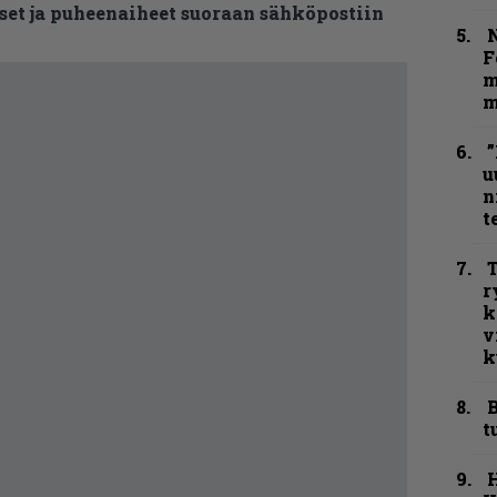
et ja puheenaiheet suoraan sähköpostiin
N
F
m
m
”
u
n
t
T
r
k
v
k
B
t