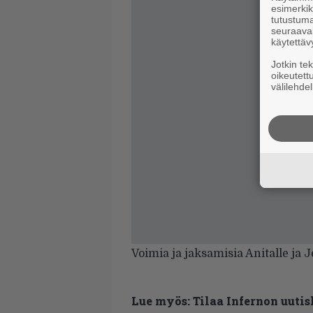
esimerkiks
tutustuma
seuraaval
käytettäv
Jotkin te
oikeutett
välilehdel
Voimia ja jaksamisia Anitalle ja J
Lue myös:
Tilaa Infernon uutis