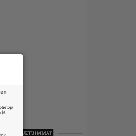
sen
tietoja
 ja
LUETUIMMAT
toja