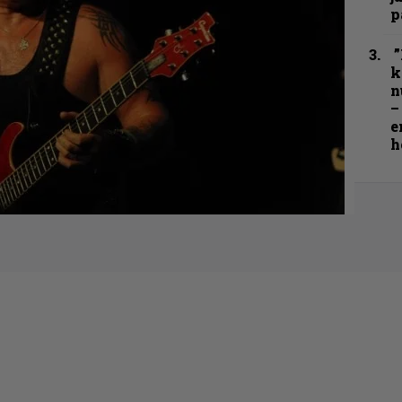
p
”
k
n
–
e
h