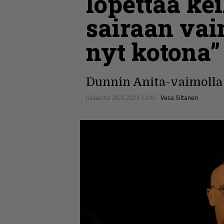
lopettaa ke
sairaan vai
nyt kotona”
Dunnin Anita-vaimolla 
Julkaistu:
28.8.2023 12:45
Vesa Siltanen