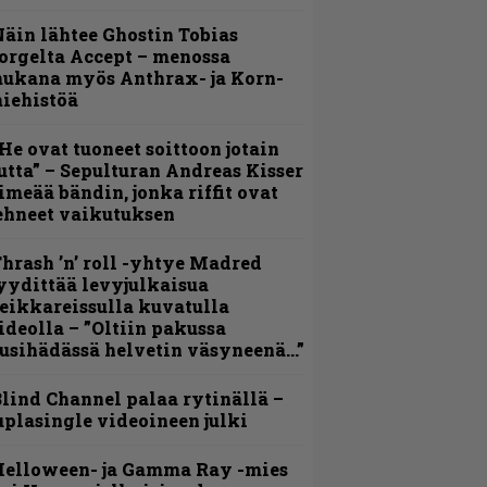
äin lähtee Ghostin Tobias
orgelta Accept – menossa
ukana myös Anthrax- ja Korn-
iehistöä
He ovat tuoneet soittoon jotain
utta” – Sepulturan Andreas Kisser
imeää bändin, jonka riffit ovat
ehneet vaikutuksen
hrash ’n’ roll -yhtye Madred
yydittää levyjulkaisua
eikkareissulla kuvatulla
ideolla – ”Oltiin pakussa
usihädässä helvetin väsyneenä…”
lind Channel palaa rytinällä –
uplasingle videoineen julki
Helloween- ja Gamma Ray -mies