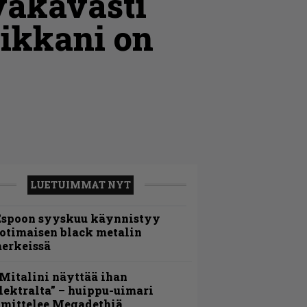
vakavasti
ikkani on
LUETUIMMAT NYT
Espoon syyskuu käynnistyy
otimaisen black metalin
erkeissä
Mitalini näyttää ihan
lektralta” – huippu-uimari
amittelee Megadethiä