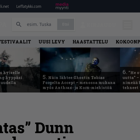
i.net
Leffatykki.com
PA
Etsi
KIRJAUDU
FESTIVAALIT
UUSI LEVY
HAASTATTELU
KOKOON
6.
 hyiselle
”He o
5.
ing hyppäsi
Näin lähtee Ghostin Tobias
uutta” –
 uudella
Forgelta Accept – menossa mukana
nimeää b
myös Anthrax- ja Korn-miehistöä
tehneet
ntas” Dunn