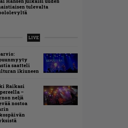
ai Hansen julkaisi uuden
aistiaisen tulevalta
oololevyltä
LIVE
arvio:
puunmyyty
stia saatteli
lturan ikiuneen
ki Raikasi
ereella –
rnon neljä
evää nostoa
arin
kospäivän
yksistä