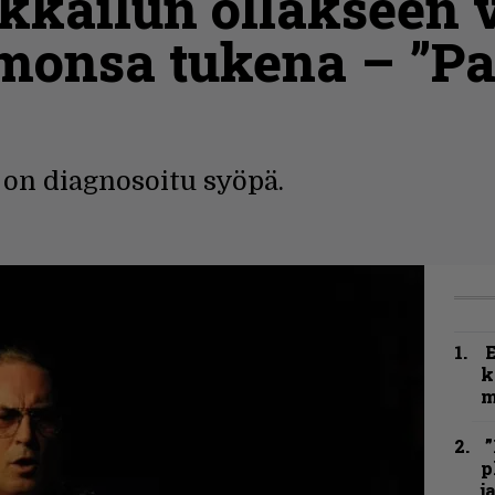
ikkailun ollakseen 
monsa tukena – ”Pa
on diagnosoitu syöpä.
k
m
”
p
j