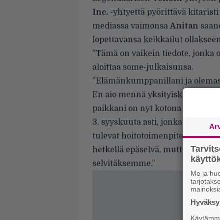
Inc.
-yhtyettä pyörittävä kitarist
mediassa vaimonsa
Anitan
saane
lopettavansa keikkailut ollakse
”Tämä on vaikein tiedote, jonka
aloittaa some-julkaisunsa.
”Elämänkumppanillani ja olemassa
En aio mennä yksityiskohtiin, sil
paikkani on nyt kotona hänen tuk
3. syyskuuta asti, jonka jälkeen
Ar
tulevat hoitotoimenpiteet hänen 
Tarvit
hetkellä epäselvä, mutta meidän t
käytt
selvitäksemme.”
Me ja huo
tarjotak
mainoksi
Hyväksym
Käytämme 