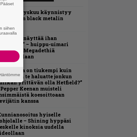
. Pääset
e
Espoon syyskuu käynnistyy
otimaisen black metalin
erkeissä
n siihen
uraavalla
Mitalini näyttää ihan
lektralta” – huippu-uimari
amittelee Megadethiä
alkinnollaan
Metallica on tiukempi kuin
äytäntömme
oskaan ja te haluatte jonkun
ulikan yrittävän olla Hetfield?”
 Pepper Keenan muisteli
nsimmäistä koesoittoaan
evijätin kanssa
unnianosoitus hyiselle
ohjolalle – Shining hyppäsi
eskelle kinoksia uudella
ideollaan