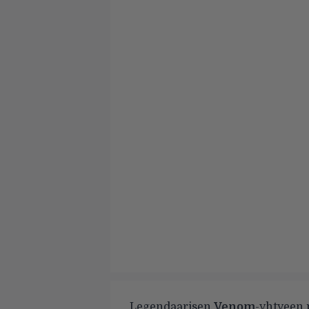
Legendaarisen
Venom
-yhtyeen 