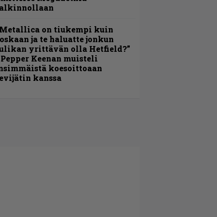
alkinnollaan
Metallica on tiukempi kuin
oskaan ja te haluatte jonkun
ulikan yrittävän olla Hetfield?”
 Pepper Keenan muisteli
nsimmäistä koesoittoaan
evijätin kanssa