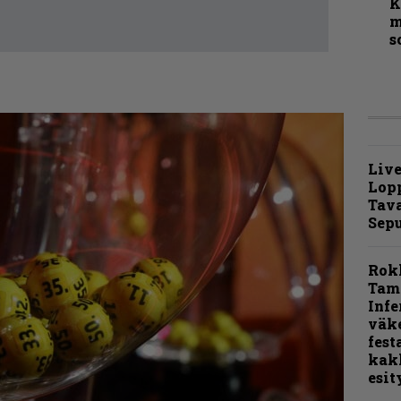
K
m
s
Live
Lop
Tava
Sepu
Rok
Tamp
Infe
väk
fest
kak
esit