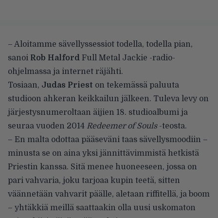
– Aloitamme sävellyssessiot todella, todella pian,
sanoi
Rob Halford
Full Metal Jackie
-radio-
ohjelmassa ja internet räjähti.
Tosiaan,
Judas Priest
on tekemässä paluuta
studioon ahkeran keikkailun jälkeen. Tuleva levy on
järjestysnumeroltaan äijien 18. studioalbumi ja
seuraa vuoden 2014
Redeemer of Souls
-teosta.
– En malta odottaa pääseväni taas sävellysmoodiin –
minusta se on aina yksi jännittävimmistä hetkistä
Priestin kanssa. Sitä menee huoneeseen, jossa on
pari vahvaria, joku tarjoaa kupin teetä, sitten
väännetään vahvarit päälle, aletaan riffitellä, ja boom
– yhtäkkiä meillä saattaakin olla uusi uskomaton