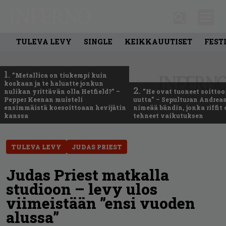
TULEVA LEVY
SINGLE
KEIKKAUUTISET
FEST
1.
”Metallica on tiukempi kuin
koskaan ja te haluatte jonkun
2.
nulikan yrittävän olla Hetfield?” –
”He ovat tuoneet soittoo
Pepper Keenan muisteli
uutta” – Sepulturan Andreas
ensimmäistä koesoittoaan hevijätin
nimeää bändin, jonka riffit
kanssa
tehneet vaikutuksen
TULEVA LEVY
JUDAS PRIEST
Judas Priest matkalla
studioon – levy ulos
viimeistään ”ensi vuoden
alussa”