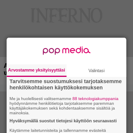
Anthrax vie katsojat keikkatunnelmiin
Arvostamme yksityisyyttäsi
Valintasi
uudella videollaan
Tarvitsemme suostumuksesi tarjotaksemme
henkilökohtaisen käyttökokemuksen
Me ja huolellisesti valitsemamme
88 teknologiakumppania
hyödynnämme henkilötietoja tarjotaksemme paremman
käyttäjäkokemuksen sekä kohdentaaksemme sisältöä ja
mainoksia.
Hyväksymällä suostut tietojesi käyttöön seuraavasti
Käytämme laitetunnisteita ja tallennamme evästeitä