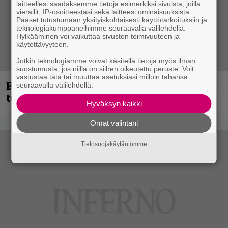
laitteellesi saadaksemme tietoja esimerkiksi sivuista, joilla
vierailit, IP-osoitteestasi sekä laitteesi ominaisuuksista.
Pääset tutustumaan yksityiskohtaisesti käyttötarkoituksiin ja
teknologiakumppaneihimme seuraavalla välilehdellä.
Hylkääminen voi vaikuttaa sivuston toimivuuteen ja
käytettävyyteen.
Jotkin teknologiamme voivat käsitellä tietoja myös ilman
suostumusta, jos niillä on siihen oikeutettu peruste. Voit
vastustaa tätä tai muuttaa asetuksiasi milloin tahansa
Blind Channel palaa rytinällä –
seuraavalla välilehdellä.
tuplasingle videoineen julki
Hyväksyn kaikki
Omat valintani
Tietosuojakäytäntömme