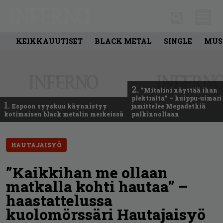
KEIKKAUUTISET
BLACK METAL
SINGLE
MUS
2.
”Mitalini näyttää ihan
plektralta” – huippu-uimari
1.
Espoon syyskuu käynnistyy
jamittelee Megadethiä
kotimaisen black metalin merkeissä
palkinnollaan
HAUTAJAISYÖ
”Kaikkihan me ollaan
matkalla kohti hautaa” –
haastattelussa
kuolomörssäri Hautajaisyö