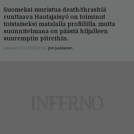
Suomeksi muristua death/thrashiä
runttaava Hautajaisyö on toiminut
toistaiseksi matalalla profiililla, mutta
suunnitelmana on päästä hiljalleen
suurempiin piireihin.
Julkaistu:
25.3.2018 08:16
Joni Juutilainen