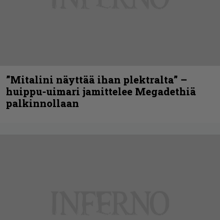
”Mitalini näyttää ihan plektralta” –
huippu-uimari jamittelee Megadethiä
palkinnollaan