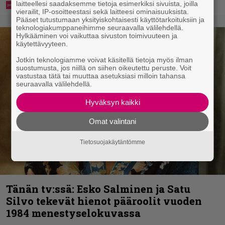
laitteellesi saadaksemme tietoja esimerkiksi sivuista, joilla
vierailit, IP-osoitteestasi sekä laitteesi ominaisuuksista.
Pääset tutustumaan yksityiskohtaisesti käyttötarkoituksiin ja
teknologiakumppaneihimme seuraavalla välilehdellä.
Hylkääminen voi vaikuttaa sivuston toimivuuteen ja
käytettävyyteen.
Jotkin teknologiamme voivat käsitellä tietoja myös ilman
suostumusta, jos niillä on siihen oikeutettu peruste. Voit
vastustaa tätä tai muuttaa asetuksiasi milloin tahansa
seuraavalla välilehdellä.
Hyväksyn kaikki
Omat valintani
Tietosuojakäytäntömme
Tänän tv:ssä: Esko Salminen ja Satu
Silvo tekevät hienot pääroolit vuoden
1984 menestyselokuvassa