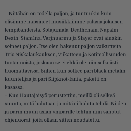
– Niitähän on todella paljon, ja tuntuukin kuin
olisimme napsineet musiikkiimme palasia jokaisen
lempibändeistä. Sotajumala, Deathchain, Napalm
Death, Stam1na, Verjnuarmu ja Slayer ovat ainakin
soineet paljon. Itse olen hakenut paljon vaikutteita
Trio Niskalaukauksen, Viikatteen ja Kotiteollisuuden
tuotannoista, joskaan se ei ehkä ole niin selkeästi
huomattavissa. Siihen kun sotkee pari black metalin
kuuntelijaa ja pari Slipknot-fania, paketti on
kasassa.
– Kun Hautajaisyö perustettiin, meillä oli selkeä
suunta, mitä halutaan ja mitä ei haluta tehdä. Niiden
ja parin muun asian ympärille tehtiin niin sanotut
ohjenuorat, joita ollaan sitten noudatettu.