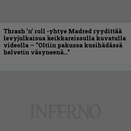
Thrash ’n’ roll -yhtye Madred ryydittää
levyjulkaisua keikkareissulla kuvatulla
videolla – ”Oltiin pakussa kusihädässä
helvetin väsyneenä…”