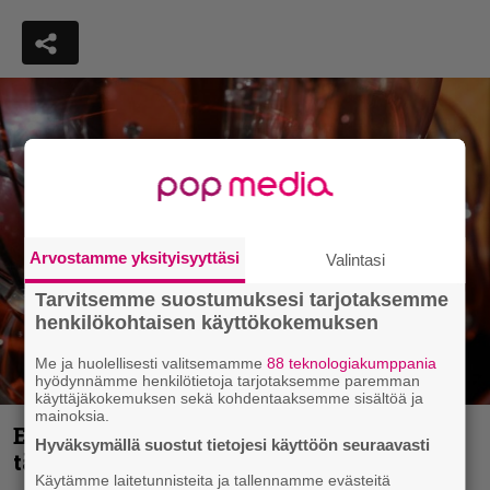
Arvostamme yksityisyyttäsi
Valintasi
Tarvitsemme suostumuksesi tarjotaksemme
henkilökohtaisen käyttökokemuksen
Me ja huolellisesti valitsemamme
88 teknologiakumppania
hyödynnämme henkilötietoja tarjotaksemme paremman
käyttäjäkokemuksen sekä kohdentaaksemme sisältöä ja
mainoksia.
Eurojackpotista 80 000 euroa Suomeen –
Hyväksymällä suostut tietojesi käyttöön seuraavasti
tänne
Käytämme laitetunnisteita ja tallennamme evästeitä