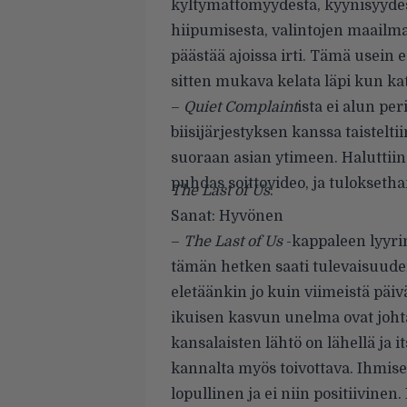
kyltymättömyydestä, kyynisyydes
hiipumisesta, valintojen maailmast
päästää ajoissa irti. Tämä usein 
sitten mukava kelata läpi kun kat
–
Quiet Complaint
ista ei alun pe
biisijärjestyksen kanssa taisteltii
suoraan asian ytimeen. Halutti
puhdas soittovideo, ja tulokseth
The Last of Us
:
Sanat: Hyvönen
–
The Last of Us
-kappaleen lyyrin
tämän hetken saati tulevaisuuden 
eletäänkin jo kuin viimeistä päi
ikuisen kasvun unelma ovat joht
kansalaisten lähtö on lähellä ja
kannalta myös toivottava. Ihmise
lopullinen ja ei niin positiivinen.