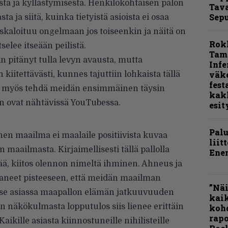
tä ja kyllästymisestä. Henkilökohtaisen palon
Tava
Sepu
a ja siitä, kuinka tietyistä asioista ei osaa
eskaloituu ongelmaan jos toiseenkin ja näitä on
Rok
selee itseään peilistä.
Tamp
rin pitänyt tulla levyn avausta, mutta
Infe
väk
n kiitettävästi, kunnes tajuttiin lohkaista tällä
fest
in myös tehdä meidän ensimmäinen täysin
kak
an ovat nähtävissä YouTubessa.
esit
Pal
en maailma ei maalaile positiivista kuvaa
liit
maailmasta. Kirjaimellisesti tällä pallolla
Ene
vää, kiitos olennon nimeltä ihminen. Ahneus ja
aneet pisteeseen, että meidän maailman
”Näi
 itse asiassa maapallon elämän jatkuuvuuden
kaik
n näkökulmasta lopputulos siis lienee erittäin
kohd
rapo
 Kaikille asiasta kiinnostuneille nihilisteille