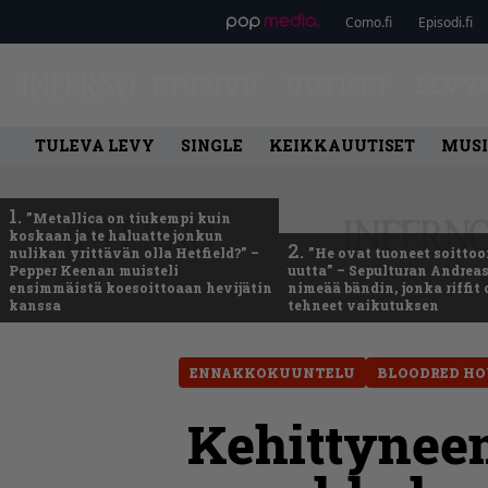
Como.fi
Episodi.fi
ETUSIVU
UUTISET
LEVY
TULEVA LEVY
SINGLE
KEIKKAUUTISET
MUSI
1.
”Metallica on tiukempi kuin
koskaan ja te haluatte jonkun
2.
nulikan yrittävän olla Hetfield?” –
”He ovat tuoneet soittoo
Pepper Keenan muisteli
uutta” – Sepulturan Andreas
ensimmäistä koesoittoaan hevijätin
nimeää bändin, jonka riffit
kanssa
tehneet vaikutuksen
ENNAKKOKUUNTELU
BLOODRED HO
Kehittyneem