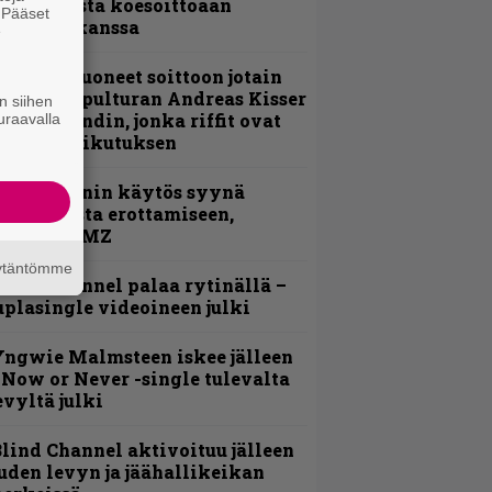
nsimmäistä koesoittoaan
. Pääset
evijätin kanssa
e
He ovat tuoneet soittoon jotain
utta” – Sepulturan Andreas Kisser
n siihen
imeää bändin, jonka riffit ovat
uraavalla
ehneet vaikutuksen
id Wilsonin käytös syynä
lipknotista erottamiseen,
aportoi TMZ
äytäntömme
lind Channel palaa rytinällä –
uplasingle videoineen julki
ngwie Malmsteen iskee jälleen
 Now or Never -single tulevalta
evyltä julki
lind Channel aktivoituu jälleen
uden levyn ja jäähallikeikan