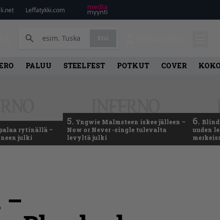
i.net
Leffatykki.com
PA
Etsi
KIRJAUDU
ERO
PALUU
STEELFEST
POTKUT
COVER
KOK
5.
6.
Yngwie Malmsteen iskee jälleen –
Blind
palaa rytinällä –
Now or Never -single tulevalta
uuden le
neen julki
levyltä julki
merkeis
 –