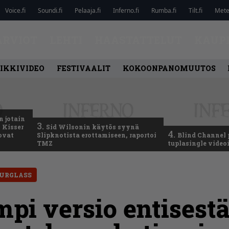
Voice.fi
Soundi.fi
Pelaaja.fi
Inferno.fi
Rumba.fi
Tilt.fi
Metel
ARVIOT
LEHTI
HAASTATTELUT
KAUP
IKKIVIDEO
FESTIVAALIT
KOKOONPANOMUUTOS
n jotain
3.
 Kisser
Sid Wilsonin käytös syynä
4.
 ovat
Slipknotista erottamiseen, raportoi
Blind Channel 
TMZ
tuplasingle videoi
URGLASS
pi versio entisestä