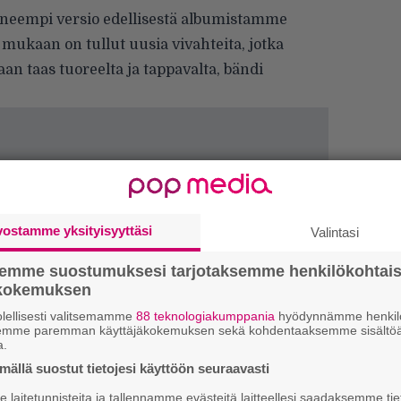
tyneempi versio edellisestä albumistamme
a mukaan on tullut uusia vivahteita, jotka
n taas tuoreelta ja tappavalta, bändi
vostamme yksityisyyttäsi
Valintasi
semme suostumuksesi tarjotaksemme henkilökohtai
ökokemuksen
lellisesti valitsemamme
88 teknologiakumppania
hyödynnämme henkilö
semme paremman käyttäjäkokemuksen sekä kohdentaaksemme sisältöä
”
a.
k
n
ällä suostut tietojesi käyttöön seuraavasti
–
laitetunnisteita ja tallennamme evästeitä laitteellesi saadaksemme tie