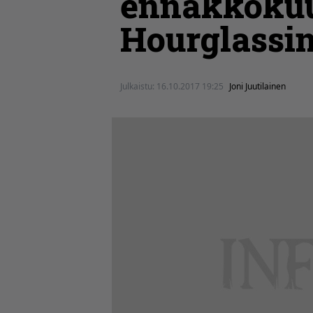
ennakkokuu
Hourglassin
Julkaistu:
16.10.2017 19:25
Joni Juutilainen