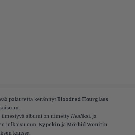
yvää palautetta kerännyt
Bloodred Hourglass
kaisuun.
) ilmestyvä albumi on nimetty
Heal
iksi, ja
en julkaisu mm.
Kypckin
ja
Mörbid Vomitin
ksen kanssa.