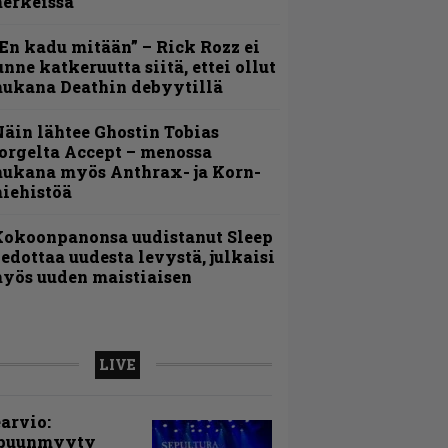
erkeissä
En kadu mitään” – Rick Rozz ei
unne katkeruutta siitä, ettei ollut
ukana Deathin debyytillä
äin lähtee Ghostin Tobias
orgelta Accept – menossa
ukana myös Anthrax- ja Korn-
iehistöä
Kokoonpanonsa uudistanut Sleep
iedottaa uudesta levystä, julkaisi
yös uuden maistiaisen
LIVE
arvio:
puunmyyty