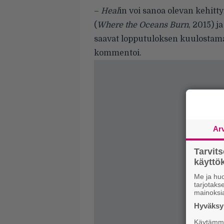
–
Heal
in voi sanoa olevan kehit
(
Where the Oceans Burn
, 2015) j
saavat lopputuloksen kuulostamaa
kommentoi.
Ar
Tarvit
käytt
Me ja huo
tarjotak
mainoksi
Hyväksym
Käytämme 