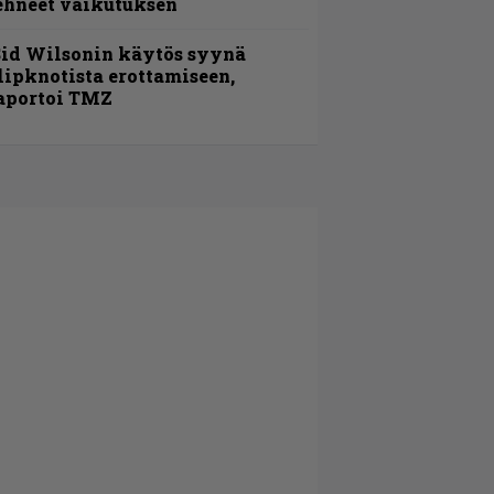
ehneet vaikutuksen
id Wilsonin käytös syynä
lipknotista erottamiseen,
aportoi TMZ