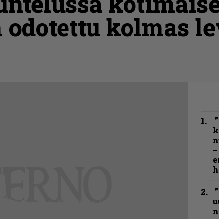
ntelussa kotimaise
 odotettu kolmas l
”
k
n
–
e
h
”
u
n