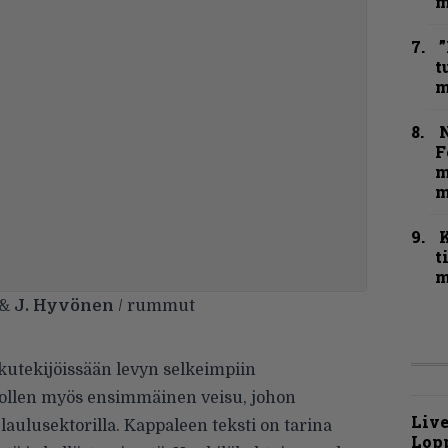
m
”
t
m
N
F
m
m
t
m
 &
J. Hyvönen
/ rummut
alkutekijöissään levyn selkeimpiin
in ollen myös ensimmäinen veisu, johon
Live
 laulusektorilla. Kappaleen teksti on tarina
Lop