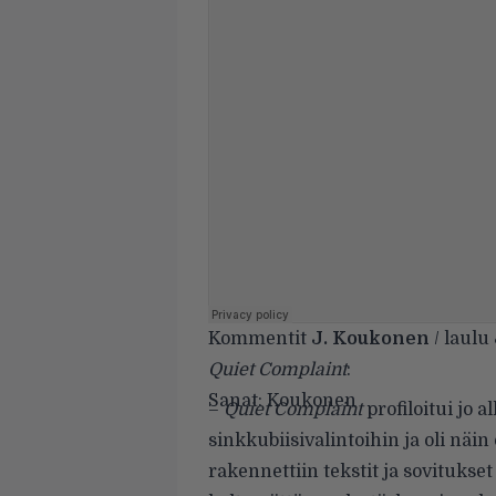
Kommentit
J. Koukonen
/ laulu
Quiet Complaint
:
Sanat: Koukonen
–
Quiet Complaint
profiloitui jo 
sinkkubiisivalintoihin ja oli nä
rakennettiin tekstit ja sovitukset