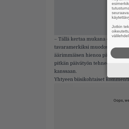
esimerkiks
tutustuma
seuraaval
käytettäv
Jotkin te
oikeutett
välilehdel
– Tällä kertaa mukana on myös e
tavaramerkiksi muodostunut BR
äärimmäisen hienoa päästä tekem
pitkän päivätyön tehneen
Riku 
kanssaan.
Yhtyeen biisikohtaiset kommentit