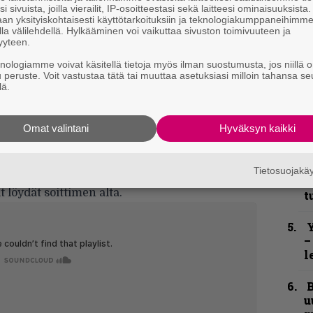
e
i sivuista, joilla vierailit, IP-osoitteestasi sekä laitteesi ominaisuuksista
h
an yksityiskohtaisesti käyttötarkoituksiin ja teknologiakumppaneihimm
la välilehdellä. Hylkääminen voi vaikuttaa sivuston toimivuuteen ja
yyteen.
”
u
knologiamme voivat käsitellä tietoja myös ilman suostumusta, jos niillä o
n
u peruste. Voit vastustaa tätä tai muuttaa asetuksiasi milloin tahansa se
lä.
t
nemmän suoraviivaisempia biisejä ilman että
HG-soundi olisi kadonnut mihinkään. On
S
Omat valintani
Hyväksyn kaikki
ään yhteistyötä kotimaisen metallin hyväksi
S
r
Pääkkösen
ja hänen johtamansa levy-yhtiön
Tietosuojak
B
 löydät soittimen alta.
t
Y
–
l
B
u