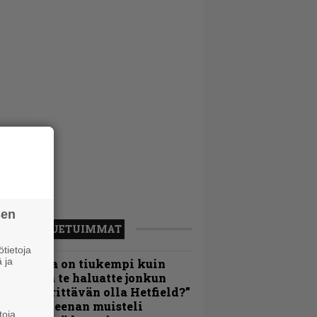
sen
LUETUIMMAT
tietoja
 ja
Metallica on tiukempi kuin
oskaan ja te haluatte jonkun
ulikan yrittävän olla Hetfield?”
 Pepper Keenan muisteli
toja