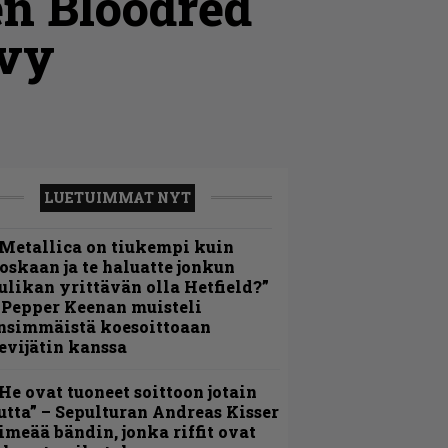
n Bloodred
evy
LUETUIMMAT NYT
Metallica on tiukempi kuin
oskaan ja te haluatte jonkun
ulikan yrittävän olla Hetfield?”
 Pepper Keenan muisteli
nsimmäistä koesoittoaan
evijätin kanssa
He ovat tuoneet soittoon jotain
utta” – Sepulturan Andreas Kisser
imeää bändin, jonka riffit ovat