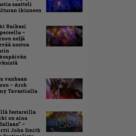
stia saatteli
lturan ikiuneen
ki Raikasi
ereella –
rnon neljä
evää nostoa
arin
kospäivän
yksistä
uu vanhaan
toon – Arch
my Tavastialla
llä festareilla
ki on aina
allaan” –
rtti John Smith