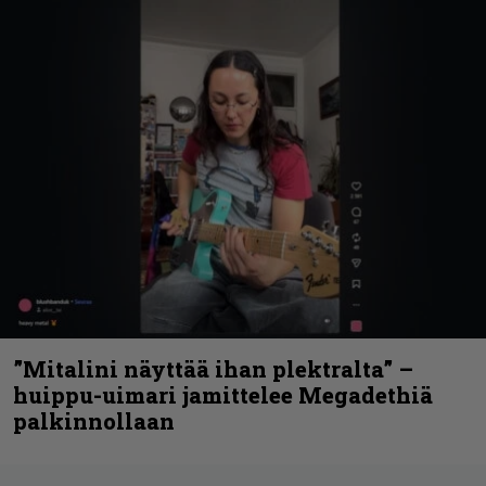
”Mitalini näyttää ihan plektralta” –
huippu-uimari jamittelee Megadethiä
palkinnollaan