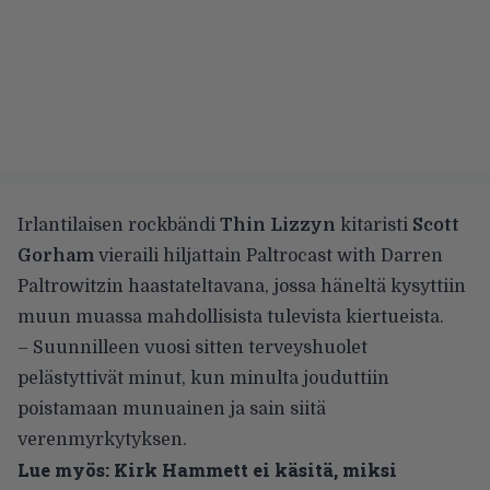
Irlantilaisen rockbändi
Thin Lizzyn
kitaristi
Scott
Gorham
vieraili hiljattain
Paltrocast with Darren
Paltrowitzin
haastateltavana, jossa häneltä kysyttiin
muun muassa mahdollisista tulevista kiertueista.
– Suunnilleen vuosi sitten terveyshuolet
pelästyttivät minut, kun minulta jouduttiin
poistamaan munuainen ja sain siitä
verenmyrkytyksen.
Lue myös:
Kirk Hammett ei käsitä, miksi