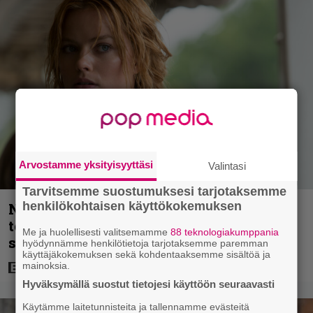
Arvostamme yksityisyyttäsi
Valintasi
Tarvitsemme suostumuksesi tarjotaksemme
henkilökohtaisen käyttökokemuksen
Nyt Netflixissä: 180 miljoonan
toimintaseikkailu – Margot Robbie vei
Me ja huolellisesti valitsemamme
88 teknologiakumppania
seksikohtauksen liian pitkälle
hyödynnämme henkilötietoja tarjotaksemme paremman
käyttäjäkokemuksen sekä kohdentaaksemme sisältöä ja
mainoksia.
Hyväksymällä suostut tietojesi käyttöön seuraavasti
Käytämme laitetunnisteita ja tallennamme evästeitä