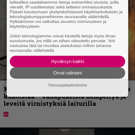
laitteellesi saadaksemme tietoja esimerkiksi sivuista, joilla
vierailit, IP-osoitteestasi sekä laitteesi ominaisuuksista.
Pääset tutustumaan yksityiskohtaisesti käyttötarkoituksiin ja
teknologiakumppaneihimme seuraavalla välilehdellä.
Hylkääminen voi vaikuttaa sivuston toimivuuteen ja
käytettävyyteen.
Jotkin teknologiamme voivat käsitellä tietoja myös ilman
suostumusta, jos niillä on siihen oikeutettu peruste. Voit
vastustaa tätä tai muuttaa asetuksiasi milloin tahansa
seuraavalla välilehdellä.
Hyväksyn kaikki
Omat valintani
Tietosuojakäytäntömme
Karita Tykän ja Sami Saikkosen rakkaus
kukoistaa – vähäpukeista hempeilyä ja
leveitä virnistyksiä laiturilla