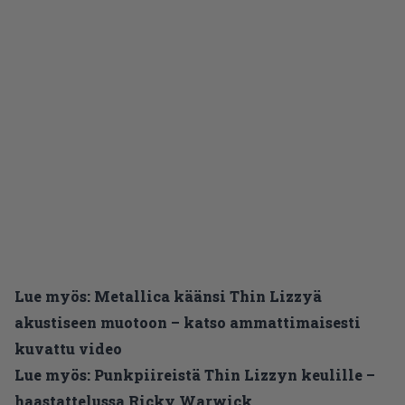
Lue myös:
Metallica käänsi Thin Lizzyä
akustiseen muotoon – katso ammattimaisesti
kuvattu video
Lue myös:
Punkpiireistä Thin Lizzyn keulille –
haastattelussa Ricky Warwick