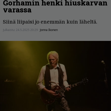
Gorhamin henki hiuskarvan
varassa
Siinä liipaisi jo enemmän kuin läheltä.
Julkaistu:
24.5.2025 20:29
Jonna Ikonen