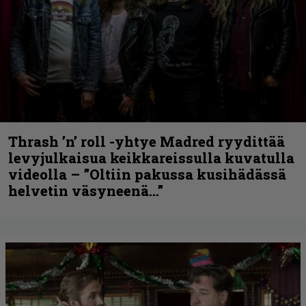
Thrash ’n’ roll -yhtye Madred ryydittää
levyjulkaisua keikkareissulla kuvatulla
videolla – ”Oltiin pakussa kusihädässä
helvetin väsyneenä…”