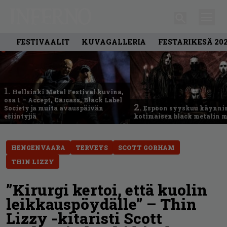
FESTIVAALIT
KUVAGALLERIA
FESTARIKESÄ 20
1.
Hellsinki Metal Festival kuvina,
osa 1 – Accept, Carcass, Black Label
2.
Society ja muita avauspäivän
Espoon syyskuu käynni
esiintyjiä
kotimaisen black metalin m
HENGENVAARA
TERVEYS
SCOTT GORHAM
THIN LIZZY
”Kirurgi kertoi, että kuolin
leikkauspöydälle” – Thin
Lizzy -kitaristi Scott