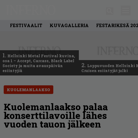
FESTIVAALIT
KUVAGALLERIA
FESTARIKESÄ 20
1.
Hellsinki Metal Festival kuvina,
osa 1 – Accept, Carcass, Black Label
2.
Society ja muita avauspäivän
Loppuvuoden Hellsinki 
esiintyjiä
Cruisen esiintyjät julki
KUOLEMANLAAKSO
Kuolemanlaakso palaa
konserttilavoille lähes
vuoden tauon jälkeen