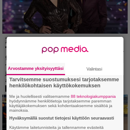
Arvostamme yksityisyyttäsi
Valintasi
Tarvitsemme suostumuksesi tarjotaksemme
henkilökohtaisen käyttökokemuksen
Me ja huolellisesti valitsemamme
88 teknologiakumppania
hyödynnämme henkilötietoja tarjotaksemme paremman
käyttäjäkokemuksen sekä kohdentaaksemme sisältöä ja
mainoksia.
Hyväksymällä suostut tietojesi käyttöön seuraavasti
Käytämme laitetunnisteita ja tallennamme evästeitä