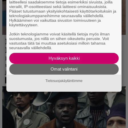
laitteellesi saadaksemme tietoja esimerkiksi sivuista, joilla
vierailit, IP-osoitteestasi sekä laitteesi ominaisuuksista.
Pääset tutustumaan yksityiskohtaisesti käyttötarkoituksiin ja
teknologiakumppaneihimme seuraavalla välilehdellä.
Hylkääminen voi vaikuttaa sivuston toimivuuteen ja
käytettävyyteen.
Jotkin teknologiamme voivat käsitellä tietoja myös ilman
suostumusta, jos niillä on siihen oikeutettu peruste. Voit
vastustaa tätä tai muuttaa asetuksiasi milloin tahansa
seuraavalla välilehdellä.
Hyväksyn kaikki
Omat valintani
Tietosuojakäytäntömme