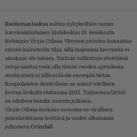
Kuolemanlaakso
soittaa nykyisellään varsin
harvinaislaatuisen klubikeikan 18. kesäkuuta
Helsingin Virgin Oilissa. Yhtyeen ystävien kannattaa
raivata kalenteriin tilaa, sillä laajempia kiertueita ei
ainakaan ole tulossa. Tarkoin valikoituja yksittäisiä
vetoja saattaa tosin olla tämän vuoden agendassa,
mutta niistä ei tällä erää ole enempää tietoa.
Kuopiolaisten death/doom on soinut edellisen
kerran keikalla elokuussa 2015.
Tulijoutsen
(2014)
on edelleen bändin tuorein julkaisu.
Virgin Oilissa mukana menossa on virallisen
paluukeikkansa heittävä ja uuden albuminsa
julkaiseva
Crimfall
.