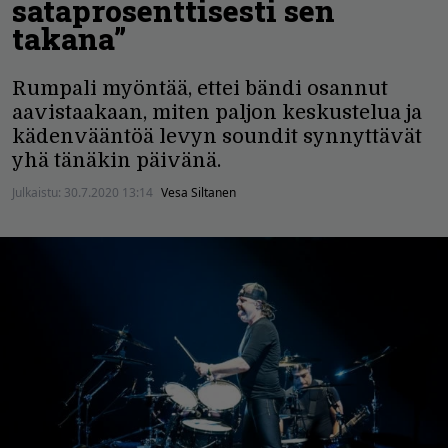
sataprosenttisesti sen
takana”
Rumpali myöntää, ettei bändi osannut
aavistaakaan, miten paljon keskustelua ja
kädenvääntöä levyn soundit synnyttävät
yhä tänäkin päivänä.
Julkaistu:
30.7.2020 13:14
Vesa Siltanen