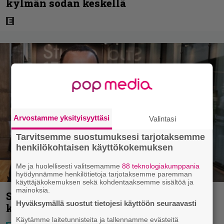
kylmän sodan keskellä
Arvostamme yksityisyyttäsi
Valintasi
Tarvitsemme suostumuksesi tarjotaksemme
henkilökohtaisen käyttökokemuksen
Me ja huolellisesti valitsemamme
88 teknologiakumppania
hyödynnämme henkilötietoja tarjotaksemme paremman
käyttäjäkokemuksen sekä kohdentaaksemme sisältöä ja
mainoksia.
Sara ja Mikko Parikka etsivät uutta
Hyväksymällä suostut tietojesi käyttöön seuraavasti
kotia – ”Seuraavaan kotiin tämmöinen”
Käytämme laitetunnisteita ja tallennamme evästeitä