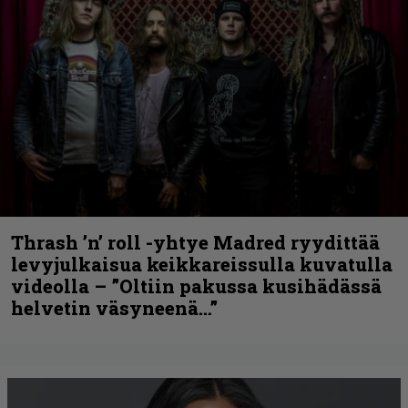
Thrash ’n’ roll -yhtye Madred ryydittää
levyjulkaisua keikkareissulla kuvatulla
videolla – ”Oltiin pakussa kusihädässä
helvetin väsyneenä…”