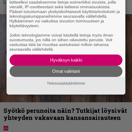
laitteellesi saadaksemme tietoja esimerkiksi sivuista, joilla
vierailit, IP-osoitteestasi sekä laitteesi ominaisuuksista.
Pääset tutustumaan yksityiskohtaisesti käyttötarkoituksiin ja
teknologiakumppaneihimme seuraavalla välilehdellä.
Hylkääminen voi vaikuttaa sivuston toimivuuteen ja
käytettävyyteen.
Jotkin teknologiamme voivat käsitellä tietoja myös ilman
suostumusta, jos niillä on siihen oikeutettu peruste. Voit
vastustaa tätä tai muuttaa asetuksiasi milloin tahansa
seuraavalla välilehdellä.
Hyväksyn kaikki
Omat valintani
Tietosuojakäytäntömme
Syötkö perunoita näin? Tutkijat löysivät
yhteyden vakavaan kansansairauteen