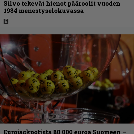
Silvo tekevät hienot pääroolit vuoden
1984 menestyselokuvassa
Eurojackpotista 80 000 euroa Suomeen –