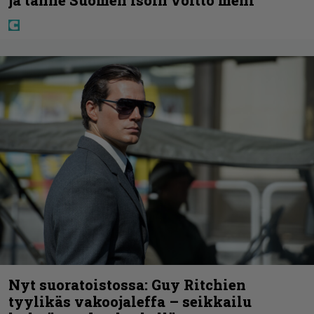
ja tänne Suomen isoin voitto meni
Nyt suoratoistossa: Guy Ritchien
tyylikäs vakoojaleffa – seikkailu