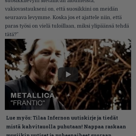
suosikkilevyni Metallican albumeista,
vakiovastaukseni on, että suosikkini on meidän
seuraava levymme. Koska jos et ajattele niin, että
paras työsi on vielä tuloillaan, miksi ylipäänsä tehdä
tätä?”
Lue myös:
Tilaa Infernon uutiskirje ja tiedät
mistä kahvitauolla puhutaan! Nappaa raskaan
musiikin uutiset ja puheenaiheet suoraan