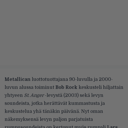
Metallican
luottotuottajana 90-luvulla ja 2000-
luvun alussa toiminut
Bob Rock
keskusteli hiljattain
yhtyeen
St. Anger
-levystä (2003) sekä levyn
soundeista, jotka herättävät kummastusta ja
keskustelua yhä tänäkin päivänä. Nyt oman
näkemyksensä levyn paljon parjatuista
rumpusoundeista on kertonut myös rumpali
Lars