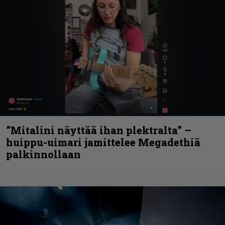
”Mitalini näyttää ihan plektralta” –
huippu-uimari jamittelee Megadethiä
palkinnollaan