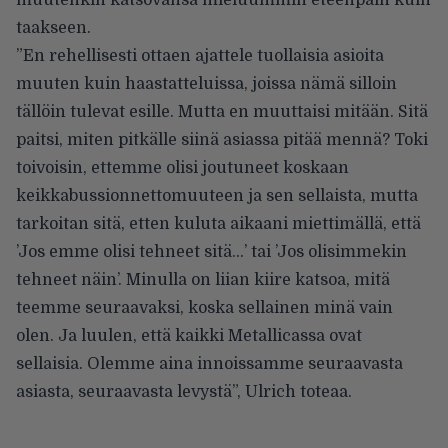
muutenkin katsovansa mieluummin eteenpäin kuin
taakseen.
”En rehellisesti ottaen ajattele tuollaisia asioita
muuten kuin haastatteluissa, joissa nämä silloin
tällöin tulevat esille. Mutta en muuttaisi mitään. Sitä
paitsi, miten pitkälle siinä asiassa pitää mennä? Toki
toivoisin, ettemme olisi joutuneet koskaan
keikkabussionnettomuuteen ja sen sellaista, mutta
tarkoitan sitä, etten kuluta aikaani miettimällä, että
’Jos emme olisi tehneet sitä…’ tai ’Jos olisimmekin
tehneet näin’. Minulla on liian kiire katsoa, mitä
teemme seuraavaksi, koska sellainen minä vain
olen. Ja luulen, että kaikki Metallicassa ovat
sellaisia. Olemme aina innoissamme seuraavasta
asiasta, seuraavasta levystä”, Ulrich toteaa.