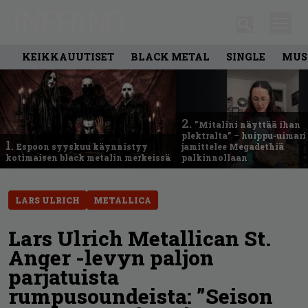
KEIKKAUUTISET
BLACK METAL
SINGLE
MUS
2.
”Mitalini näyttää ihan
plektralta” – huippu-uimari
1.
Espoon syyskuu käynnistyy
jamittelee Megadethiä
kotimaisen black metalin merkeissä
palkinnollaan
LARS ULRICH
METALLICA
Lars Ulrich Metallican St.
Anger -levyn paljon
parjatuista
rumpusoundeista: ”Seison