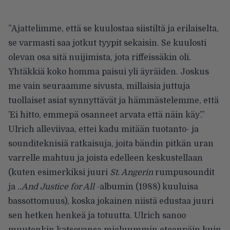
”Ajattelimme, että se kuulostaa siistiltä ja erilaiselta,
se varmasti saa jotkut tyypit sekaisin. Se kuulosti
olevan osa sitä nuijimista, jota riffeissäkin oli.
Yhtäkkiä koko homma paisui yli äyräiden. Joskus
me vain seuraamme sivusta, millaisia juttuja
tuollaiset asiat synnyttävät ja hämmästelemme, että
’Ei hitto, emmepä osanneet arvata että näin käy’.”
Ulrich alleviivaa, ettei kadu mitään tuotanto- ja
sounditeknisiä ratkaisuja, joita bändin pitkän uran
varrelle mahtuu ja joista edelleen keskustellaan
(kuten esimerkiksi juuri
St. Angerin
rumpusoundit
ja
..And Justice for All
-albumin (1988) kuuluisa
bassottomuus), koska jokainen niistä edustaa juuri
sen hetken henkeä ja totuutta. Ulrich sanoo