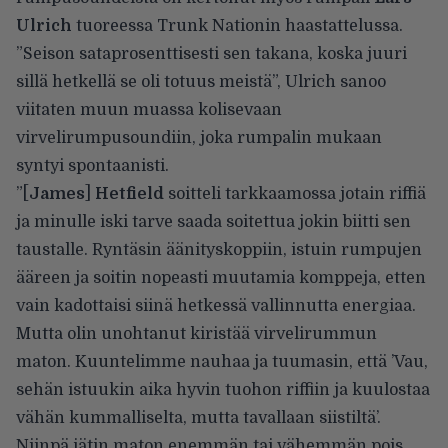
Ulrich
tuoreessa Trunk Nationin haastattelussa.
”Seison sataprosenttisesti sen takana, koska juuri
sillä hetkellä se oli totuus meistä”,
Ulrich sanoo
viitaten muun muassa kolisevaan
virvelirumpusoundiin, joka rumpalin mukaan
syntyi spontaanisti.
”[
James
]
Hetfield
soitteli tarkkaamossa jotain riffiä
ja minulle iski tarve saada soitettua jokin biitti sen
taustalle. Ryntäsin äänityskoppiin, istuin rumpujen
ääreen ja soitin nopeasti muutamia komppeja, etten
vain kadottaisi siinä hetkessä vallinnutta energiaa.
Mutta olin unohtanut kiristää virvelirummun
maton. Kuuntelimme nauhaa ja tuumasin, että ’Vau,
sehän istuukin aika hyvin tuohon riffiin ja kuulostaa
vähän kummalliselta, mutta tavallaan siistiltä’.
Niinpä jätin maton enemmän tai vähemmän pois