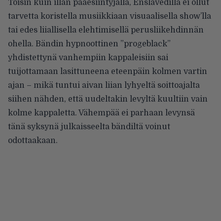
Toisin kuin illan pääesiintyjällä, Enslavedilla ei ollut
tarvetta koristella musiikkiaan visuaalisella show’lla
tai edes liiallisella elehtimisellä perusliikehdinnän
ohella. Bändin hypnoottinen ”progeblack”
yhdistettynä vanhempiin kappaleisiin sai
tuijottamaan lasittuneena eteenpäin kolmen vartin
ajan – mikä tuntui aivan liian lyhyeltä soittoajalta
siihen nähden, että uudeltakin levyltä kuultiin vain
kolme kappaletta. Vähempää ei parhaan levynsä
tänä syksynä julkaisseelta bändiltä voinut
odottaakaan.