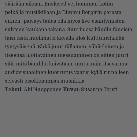
väärään aikaan, Enslaved vei homman kotiin
pelkällä musiikillaan ja Dimmu Borgirin parasta
ennen -päiväys taitaa olla myös live-esiintymisten
suhteen kaukana takana. Suurin osa bändin faneista
taisi tästä huolimatta kävellä ulos Kulttuuritalolta
tyytyväisenä. Ehkä juuri tällainen, vähäeleinen ja
itseensä luottavainen messuaminen on sitten juuri
sitä, mitä bändiltä kaivataan, mutta näin itsevarma
audiovisuaalinen kuorrutus vaatisi kyllä rinnalleen
selvästi tasokkaampaa musiikkia.
Teksti:
Aki Nuopponen
Kuvat:
Susanna Torsti