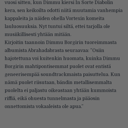
vuosi sitten, kun Dimmu kiersi In Sorte Diabolin
kera, sen keikoilta odotti niitä muutamia vanhempia
kappaleita ja näiden ohella Vortexin komeita
lauluosuuksia. Nyt tuntui siltä, ettei tarjolla ole
musiikillisesti yhtään mitään.
Kirjoitin taannoin Dimmu Borgirin tuoreimmasta
albumista Abrahadabrasta seuraavaa: ”Osiin
hajotettuna voi kuitenkin huomata, kuinka Dimmu
Borgirin mahtipontisemmat puolet ovat entistä
geneerisempää soundtrackmaista paisuttelua. Kun
nämä puolet riisutaan, bändin metallisemmalta
puolelta ei paljastu oikeastaan yhtään kummoista
riffiä, eikä ohuesta tunnelmasta ja pääosin
onnettomista vokaaleista ole apua.”