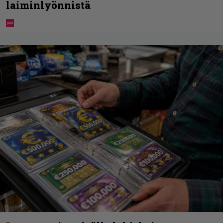
laiminlyönnistä