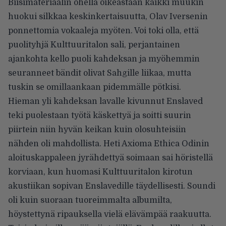
Biisimateriaalin ohella oikeastaan kaikki muukin
huokui silkkaa keskinkertaisuutta, Olav Iversenin
ponnettomia vokaaleja myöten. Voi toki olla, että
puolityhjä Kulttuuritalon sali, perjantainen
ajankohta kello puoli kahdeksan ja myöhemmin
seuranneet bändit olivat Sahgille liikaa, mutta
tuskin se omillaankaan pidemmälle pötkisi.
Hieman yli kahdeksan lavalle kivunnut Enslaved
teki puolestaan työtä käskettyä ja soitti suurin
piirtein niin hyvän keikan kuin olosuhteisiin
nähden oli mahdollista. Heti Axioma Ethica Odinin
aloituskappaleen jyrähdettyä soimaan sai höristellä
korviaan, kun huomasi Kulttuuritalon kirotun
akustiikan sopivan Enslavedille täydellisesti. Soundi
oli kuin suoraan tuoreimmalta albumilta,
höystettynä ripauksella vielä elävämpää raakuutta.