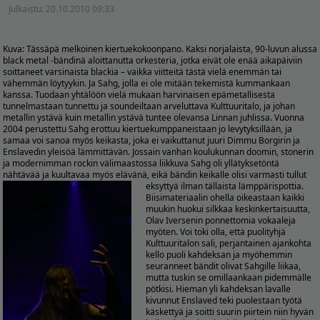
Julkaistu:
20.10.2010 09:33
Kuva:
Tässäpä melkoinen kiertuekokoonpano. Kaksi norjalaista, 90-luvun alussa
black metal -bändinä aloittanutta orkesteria, jotka eivät ole enää aikapäiviin
soittaneet varsinaista blackia – vaikka viitteitä tästä vielä enemmän tai
vähemmän löytyykin. Ja Sahg, jolla ei ole mitään tekemistä kummankaan
kanssa. Tuodaan yhtälöön vielä mukaan harvinaisen epämetallisesta
tunnelmastaan tunnettu ja soundeiltaan arveluttava Kulttuuritalo, ja johan
metallin ystävä kuin metallin ystävä tuntee olevansa Linnan juhlissa. Vuonna
2004 perustettu Sahg erottuu kiertuekumppaneistaan jo levytyksillään, ja
samaa voi sanoa myös keikasta, joka ei vaikuttanut juuri Dimmu Borgirin ja
Enslavedin yleisöä lämmittävän. Jossain vanhan koulukunnan doomin, stonerin
ja modernimman rockin välimaastossa liikkuva Sahg oli yllätyksetöntä
nähtävää ja kuultavaa myös elävänä, eikä bändin keikalle olisi varmasti tullut
eksyttyä ilman tällaista lämppärispottia.
Biisimateriaalin ohella oikeastaan kaikki
muukin huokui silkkaa keskinkertaisuutta,
Olav Iversenin ponnettomia vokaaleja
myöten. Voi toki olla, että puolityhjä
Kulttuuritalon sali, perjantainen ajankohta
kello puoli kahdeksan ja myöhemmin
seuranneet bändit olivat Sahgille liikaa,
mutta tuskin se omillaankaan pidemmälle
pötkisi. Hieman yli kahdeksan lavalle
kivunnut Enslaved teki puolestaan työtä
käskettyä ja soitti suurin piirtein niin hyvän