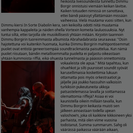
heikoista livesoundeista tunnettu Dimmu
Borgir onnistuisi viemään keikan lävitse.
Kaiken totuuden nimissä on sanottava,
ettei bändi päässyt yllättämään missään
vaiheessa. Vielä muutama vuosi sitten, kun
Dimmu kiersi In Sorte Diabolin kera, sen keikoilta odotti niitä muutamia
vanhempia kappaleita ja näiden ohella Vortexin komeita lauluosuuksia. Nyt
tuntui siltä, ettei tarjolla ole musiikillisesti yhtään mitään. Kirjoitin taannoin
Dimmu Borgirin tuoreimmasta albumista Abrahadabrasta seuraavaa: "Osiin
hajotettuna voi kuitenkin huomata, kuinka Dimmu Borgirin mahtipontisemmat
puolet ovat entistä geneerisempää soundtrackmaista paisuttelua. Kun nämä
puolet riisutaan, bändin metallisemmalta puolelta ei paljastu oikeastaan
yhtään kummoista riffiä, eikä ohuesta tunnelmasta ja pääosin onnettomista
vokaaleista ole apua."
Mitä tapahtuu, kun
ohuehkot ja silti puuroiset soundit syövät
karusellimaisia koskettimia lukuun
ottamatta pois myös orkestraatiot ja
jäljelle jää joukko hassuihin valkoisiin
turkiksiin pukeutuneita ukkoja
patsastelemassa lavalla ja soittamassa
olemattomia riffejä? Asiaa ei voi
kaunistella oikein millään tavalla, kun
Dimmu Borgirin keikasta muisti sen
jälkeen ainoastaan todella upean
valoshow’n, joka oli kaikkine kikkoineen yksi
parhaista, mitä olen viime vuosina
todistanut. Summa summarum. Sahg oli
väärässä paikassa väärään aikaan,