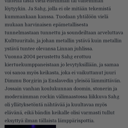
viitteitä tästä vielä enemmän tai vähemmän
löytyykin. Ja Sahg, jolla ei ole mitään tekemistä
kummankaan kanssa. Tuodaan yhtälöön vielä
mukaan harvinaisen epämetallisesta
tunnelmastaan tunnettu ja soundeiltaan arveluttava
Kulttuuritalo, ja johan metallin ystävä kuin metallin
ystävä tuntee olevansa Linnan juhlissa.
Vuonna 2004 perustettu Sahg erottuu
kiertuekumppaneistaan jo levytyksillään, ja samaa
voi sanoa myös keikasta, joka ei vaikuttanut juuri
Dimmu Borgirin ja Enslavedin yleisöä lämmittävän.
Jossain vanhan koulukunnan doomin, stonerin ja
modernimman rockin välimaastossa liikkuva Sahg
oli yllätyksetöntä nähtävää ja kuultavaa myös
elävänä, eikä bändin keikalle olisi varmasti tullut
eksyttyä ilman tällaista lämppärispottia.