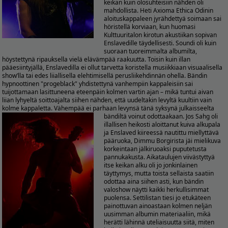
keikan kuin olosuhteisiin nähden oli
mahdollista. Heti Axioma Ethica Odinin
aloituskappaleen jyrähdettyä soimaan sai
höristellä korviaan, kun huomasi
Kulttuuritalon kirotun akustiikan sopivan
Enslavedille täydellisesti. Soundi oli kuin
suoraan tuoreimmalta albumilta,
höystettynä ripauksella vielä elävämpää raakuutta. Toisin kuin illan
pääesiintyjällä, Enslavedilla ei ollut tarvetta koristella musiikkiaan visuaalisella
show’lla tai edes liiallisella elehtimisellä perusliikehdinnän ohella. Bändin
hypnoottinen "progeblack" yhdistettynä vanhempiin kappaleisiin sai
tuijottamaan lasittuneena eteenpäin kolmen vartin ajan – mikä tuntui aivan
liian lyhyeltä soittoajalta siihen nähden, että uudeltakin levyltä kuultiin vain
kolme kappaletta. Vähempää ei parhaan levynsä tänä syksynä julkaisseelta
bändiltä voinut odottaakaan.
Jos Sahg oli
illallisen heikosti aloittanut kuiva alkupala
ja Enslaved kiireessä nautittu miellyttävä
pääruoka, Dimmu Borgirista jäi mielikuva
korkeintaan jälkiruoaksi puputetusta
pannukakusta. Aikataulujen viivästyttyä
itse keikan alku oli jo jonkinlainen
täyttymys, mutta toista sellaista saatiin
odottaa aina siihen asti, kun bändin
valoshow näytti kaikki herkullisimmat
puolensa. Settilistan tiesi jo etukäteen
painottuvan ainoastaan kolmen neljän
uusimman albumin materiaaliin, mikä
herätti lähinnä uteliaisuutta siitä, miten