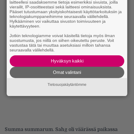
laitteellesi saadaksemme tietoja esimerkiksi sivuista, joilla
vierailit, IP-osoitteestasi sekä laitteesi ominaisuuksista.
Pääset tutustumaan yksityiskohtaisesti käyttötarkoituksiin ja
teknologiakumppaneihimme seuraavalla välilehdellä.
Hylkääminen voi vaikuttaa sivuston toimivuuteen ja
käytettävyyteen.
Jotkin teknologiamme voivat käsitellä tietoja myös ilman
suostumusta, jos niillä on siihen oikeutettu peruste. Voit
vastustaa tätä tai muuttaa asetuksiasi milloin tahansa
seuraavalla välilehdellä.
Hyväksyn kaikki
Omat valintani
Tietosuojakäytäntömme
Summa summarum. Sahg oli väärässä paikassa