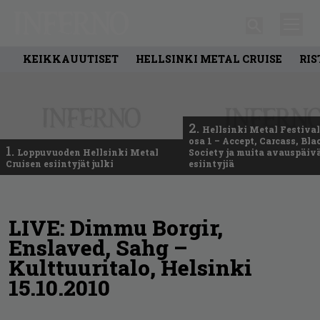
KEIKKAUUTISET
HELLSINKI METAL CRUISE
RIS
2.
Hellsinki Metal Festival
osa 1 – Accept, Carcass, Bla
1.
Loppuvuoden Hellsinki Metal
Society ja muita avauspäiv
Cruisen esiintyjät julki
esiintyjiä
LIVE: Dimmu Borgir,
Enslaved, Sahg –
Kulttuuritalo, Helsinki
15.10.2010