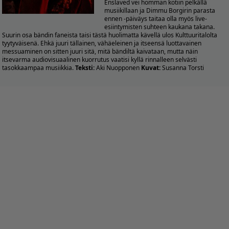
Enslaved vei homman kotiin pelkällä
musiikillaan ja Dimmu Borgirin parasta
ennen -päiväys taitaa olla myös live-
esiintymisten suhteen kaukana takana.
Suurin osa bändin faneista taisi tästä huolimatta kävellä ulos Kulttuuritalolta
tyytyväisenä. Ehkä juuri tällainen, vähäeleinen ja itseensä luottavainen
messuaminen on sitten juuri sitä, mitä bändiltä kaivataan, mutta näin
itsevarma audiovisuaalinen kuorrutus vaatisi kyllä rinnalleen selvästi
tasokkaampaa musiikkia.
Teksti:
Aki Nuopponen
Kuvat:
Susanna Torsti