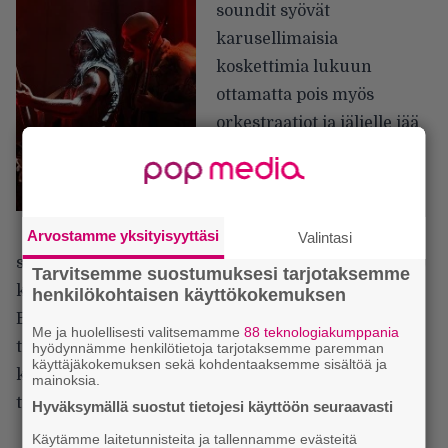
soundit syövät
karusellimaisia
koskettimia lukuun
ottamatta pois myös
orkestraatiot ja jäljelle jää
joukko hassuihin
valkoisiin turkiksiin
pukeutuneita ukkoja
patsastelemassa lavalla ja
Arvostamme yksityisyyttäsi
Valintasi
soittamassa olemattomia riffejä? Asiaa ei voi
Tarvitsemme suostumuksesi tarjotaksemme
kaunistella oikein millään tavalla, kun Dimmu
henkilökohtaisen käyttökokemuksen
Borgirin keikasta muisti sen jälkeen ainoastaan
Me ja huolellisesti valitsemamme
88 teknologiakumppania
todella upean valoshow’n, joka oli kaikkine
hyödynnämme henkilötietoja tarjotaksemme paremman
käyttäjäkokemuksen sekä kohdentaaksemme sisältöä ja
kikkoineen yksi parhaista, mitä olen viime vuosina
mainoksia.
todistanut.
Hyväksymällä suostut tietojesi käyttöön seuraavasti
Käytämme laitetunnisteita ja tallennamme evästeitä