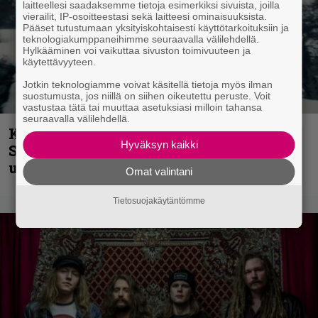
laitteellesi saadaksemme tietoja esimerkiksi sivuista, joilla
vierailit, IP-osoitteestasi sekä laitteesi ominaisuuksista.
Pääset tutustumaan yksityiskohtaisesti käyttötarkoituksiin ja
teknologiakumppaneihimme seuraavalla välilehdellä.
Hylkääminen voi vaikuttaa sivuston toimivuuteen ja
käytettävyyteen.
Jotkin teknologiamme voivat käsitellä tietoja myös ilman
suostumusta, jos niillä on siihen oikeutettu peruste. Voit
vastustaa tätä tai muuttaa asetuksiasi milloin tahansa
seuraavalla välilehdellä.
Kunnianosoitus hyiselle Pohjolalle –
Hyväksyn kaikki
Shining hyppäsi keskelle kinoksia
uudella videollaan
Omat valintani
Tietosuojakäytäntömme