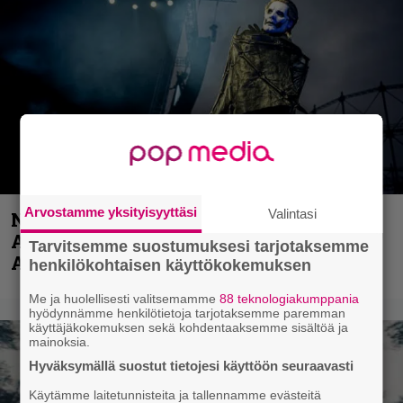
Arvostamme yksityisyyttäsi
Valintasi
Näin lähtee Ghostin Tobias Forgelta
Accept – menossa mukana myös
Tarvitsemme suostumuksesi tarjotaksemme
Anthrax- ja Korn-miehistöä
henkilökohtaisen käyttökokemuksen
Me ja huolellisesti valitsemamme
88 teknologiakumppania
hyödynnämme henkilötietoja tarjotaksemme paremman
käyttäjäkokemuksen sekä kohdentaaksemme sisältöä ja
mainoksia.
Hyväksymällä suostut tietojesi käyttöön seuraavasti
Käytämme laitetunnisteita ja tallennamme evästeitä