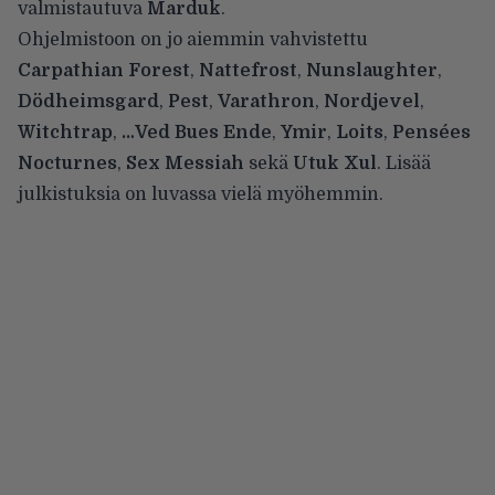
valmistautuva
Marduk
.
Ohjelmistoon on jo aiemmin vahvistettu
Carpathian Forest
,
Nattefrost
,
Nunslaughter
,
Dödheimsgard
,
Pest
,
Varathron
,
Nordjevel
,
Witchtrap
,
…Ved Bues Ende
,
Ymir
,
Loits
,
Pensées
Nocturnes
,
Sex Messiah
sekä
Utuk Xul
. Lisää
julkistuksia on luvassa vielä myöhemmin.