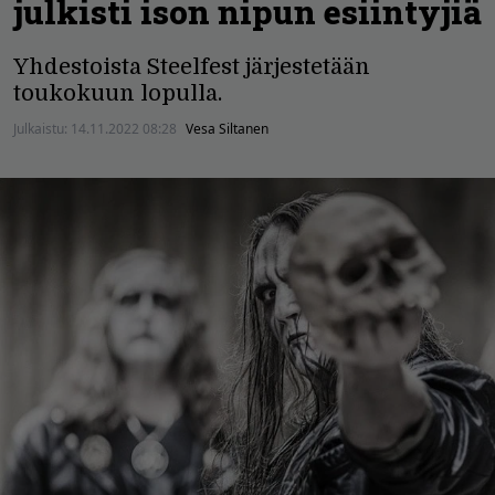
julkisti ison nipun esiintyjiä
Yhdestoista Steelfest järjestetään
toukokuun lopulla.
Julkaistu:
14.11.2022 08:28
Vesa Siltanen