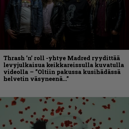
Thrash ’n’ roll -yhtye Madred ryydittää
levyjulkaisua keikkareissulla kuvatulla
videolla – ”Oltiin pakussa kusihädässä
helvetin väsyneenä…”