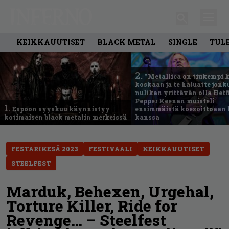
KEIKKAUUTISET
BLACK METAL
SINGLE
TUL
2.
”Metallica on tiukempi 
koskaan ja te haluatte jonk
nulikan yrittävän olla Hetfi
Pepper Keenan muisteli
1.
Espoon syyskuu käynnistyy
ensimmäistä koesoittoaan 
kotimaisen black metalin merkeissä
kanssa
FESTARIKESÄ 2023
FESTIVAALI
KEIKKAUUTISET
STEELFEST
Marduk, Behexen, Urgehal,
Torture Killer, Ride for
Revenge… – Steelfest