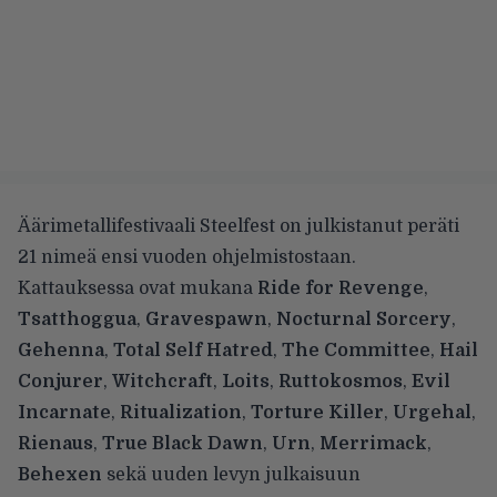
Äärimetallifestivaali Steelfest on julkistanut peräti
21 nimeä ensi vuoden ohjelmistostaan.
Kattauksessa ovat mukana
Ride for Revenge
,
Tsatthoggua
,
Gravespawn
,
Nocturnal Sorcery
,
Gehenna
,
Total Self Hatred
,
The Committee
,
Hail
Conjurer
,
Witchcraft
,
Loits
,
Ruttokosmos
,
Evil
Incarnate
,
Ritualization
,
Torture Killer
,
Urgehal
,
Rienaus
,
True Black Dawn
,
Urn
,
Merrimack
,
Behexen
sekä
uuden levyn julkaisuun