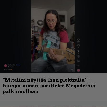
”Mitalini näyttää ihan plektralta” –
huippu-uimari jamittelee Megadethiä
palkinnollaan