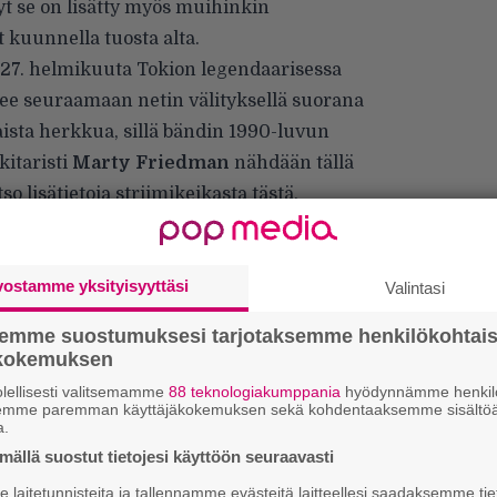
t se on lisätty myös muihinkin
t kuunnella tuosta alta.
 27. helmikuuta Tokion legendaarisessa
see seuraamaan netin välityksellä suorana
aista herkkua, sillä bändin 1990-luvun
kitaristi
Marty Friedman
nähdään tällä
so lisätietoja striimikeikasta
tästä
.
ssa kahdella festarikeikalla. Thrash-suuruus
sekä Oulun
Qstockissa
.
vostamme yksityisyyttäsi
Valintasi
semme suostumuksesi tarjotaksemme henkilökohtai
ökokemuksen
lellisesti valitsemamme
88 teknologiakumppania
hyödynnämme henkilö
semme paremman käyttäjäkokemuksen sekä kohdentaaksemme sisältöä
a.
k
ällä suostut tietojesi käyttöön seuraavasti
m
laitetunnisteita ja tallennamme evästeitä laitteellesi saadaksemme tie