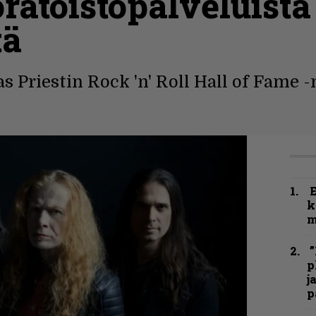
ratoistopalveluista
tä
as Priestin Rock 'n' Roll Hall of Fame
k
m
”
p
j
p