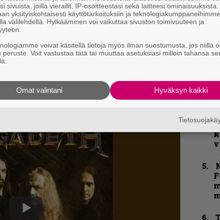
i sivuista, joilla vierailit, IP-osoitteestasi sekä laitteesi ominaisuuksista
”
an yksityiskohtaisesti käyttötarkoituksiin ja teknologiakumppaneihimm
p
la välilehdellä. Hylkääminen voi vaikuttaa sivuston toimivuuteen ja
yyteen.
j
p
knologiamme voivat käsitellä tietoja myös ilman suostumusta, jos niillä o
u peruste. Voit vastustaa tätä tai muuttaa asetuksiasi milloin tahansa se
lä.
H
o
L
Omat valintani
Hyväksyn kaikki
a
K
Tietosuojak
P
k
v
N
F
m
m
T