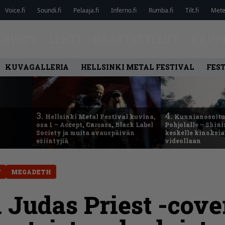
Voice.fi
Soundi.fi
Pelaaja.fi
Inferno.fi
Rumba.fi
Tilt.fi
Metel
ARVIOT
LEHTI
HAASTATTELUT
KAUP
KUVAGALLERIA
HELLSINKI METAL FESTIVAL
FEST
3.
4.
Hellsinki Metal Festival kuvina,
Kunnianosoitus
osa 1 – Accept, Carcass, Black Label
Pohjolalle – Shin
Society ja muita avauspäivän
keskelle kinoksia
esiintyjiä
videollaan
T
MEGADETH
Judas Priest -cove