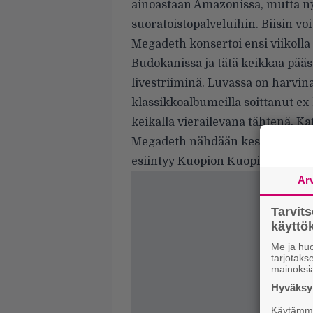
ainoastaan Amazonissa, mutta ny
suoratoistopalveluihin. Biisin voi
Megadeth konsertoi ensi viikolla
Budokanissa ja tätä keikkaa pää
livestriiminä. Luvassa on harvin
klassikkoalbumeilla soittanut ex-
keikalla
vierailevana tähtenä. Kat
Megadeth nähdään kesällä Suome
esiintyy Kuopion
Kuopiorockissa
Ar
Tarvit
käytt
Me ja huo
tarjotak
mainoksi
Hyväksym
Käytämme 