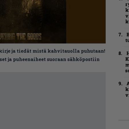
r
k
v
k
B
t
kirje ja tiedät mistä kahvitauolla puhutaan!
K
et ja puheenaiheet suoraan sähköpostiin
m
s
A
k
v