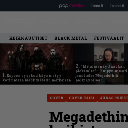
Como.fi
Episodi.fi
ETUSIVU
UUTISET
LEVY
KEIKKAUUTISET
BLACK METAL
FESTIVAALIT
2.
”Mitalini näyttää ihan
plektralta” – huippu-uimari
1.
Espoon syyskuu käynnistyy
jamittelee Megadethiä
kotimaisen black metalin merkeissä
palkinnollaan
COVER
COVER-BIISI
JUDAS PRIES
Megadethin 