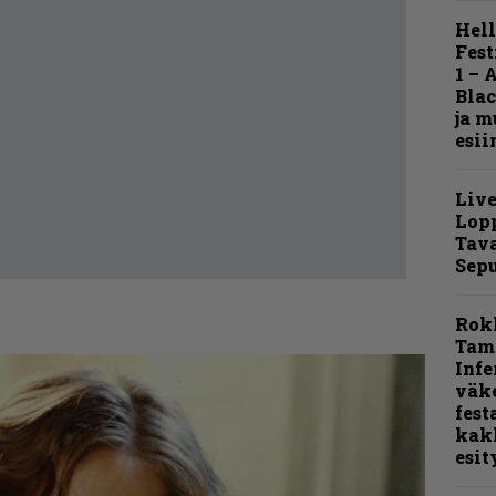
Hell
Fest
1 – 
Blac
ja m
esii
Live
Lop
Tava
Sepu
Rok
Tamp
Infe
väk
fest
kak
esit