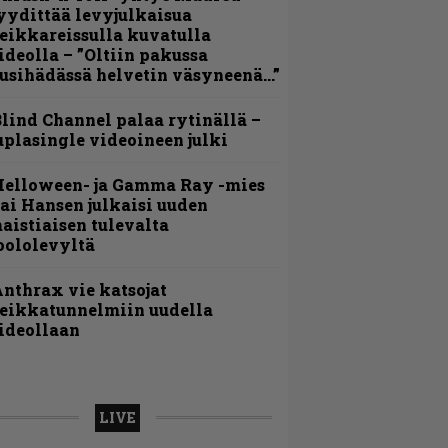
yydittää levyjulkaisua
eikkareissulla kuvatulla
ideolla – ”Oltiin pakussa
usihädässä helvetin väsyneenä…”
lind Channel palaa rytinällä –
uplasingle videoineen julki
Helloween- ja Gamma Ray -mies
ai Hansen julkaisi uuden
aistiaisen tulevalta
oololevyltä
nthrax vie katsojat
eikkatunnelmiin uudella
ideollaan
LIVE