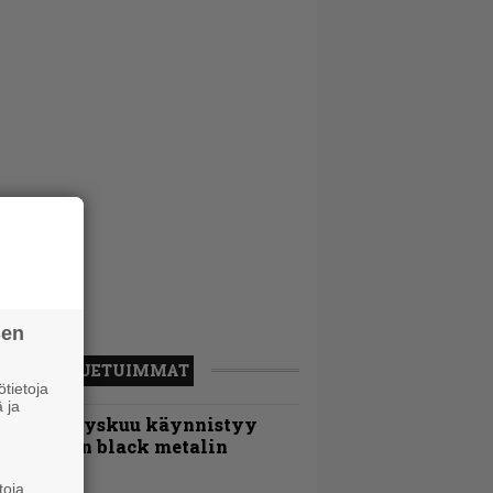
sen
LUETUIMMAT
tietoja
 ja
Espoon syyskuu käynnistyy
otimaisen black metalin
erkeissä
toja