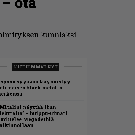
 – ota
 -nimityksen kunniaksi.
LUETUIMMAT NYT
Espoon syyskuu käynnistyy
otimaisen black metalin
erkeissä
Mitalini näyttää ihan
lektralta” – huippu-uimari
amittelee Megadethiä
alkinnollaan