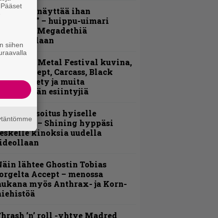
. Pääset
Mitalini näyttää ihan
e
lektralta” – huippu-uimari
amittelee Megadethiä
alkinnollaan
n siihen
uraavalla
ellsinki Metal Festival kuvina,
sa 1 – Accept, Carcass, Black
abel Society ja muita
vauspäivän esiintyjiä
unnianosoitus hyiselle
äytäntömme
ohjolalle – Shining hyppäsi
eskelle kinoksia uudella
ideollaan
äin lähtee Ghostin Tobias
orgelta Accept – menossa
ukana myös Anthrax- ja Korn-
iehistöä
hrash ’n’ roll -yhtye Madred