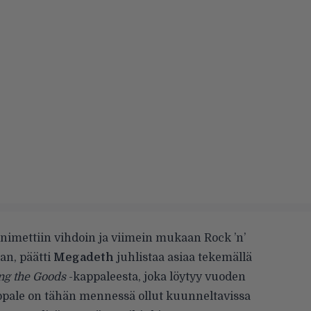
imettiin vihdoin ja viimein mukaan Rock ’n’
an, päätti
Megadeth
juhlistaa asiaa tekemällä
ng the Goods
-kappaleesta, joka löytyy vuoden
appale on tähän mennessä ollut kuunneltavissa