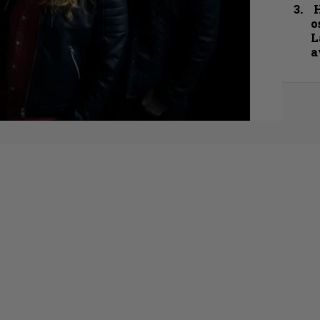
H
o
L
a