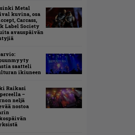
sinki Metal
ival kuvina, osa
Accept, Carcass,
k Label Society
uita avauspäivän
ntyjiä
arvio:
puunmyyty
stia saatteli
lturan ikiuneen
ki Raikasi
ereella –
rnon neljä
evää nostoa
arin
kospäivän
yksistä