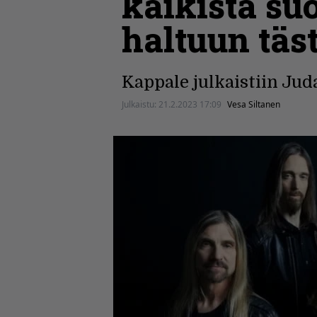
kaikista suo
haltuun täs
Kappale julkaistiin Jud
Julkaistu:
21.2.2023 17:09
Vesa Siltanen