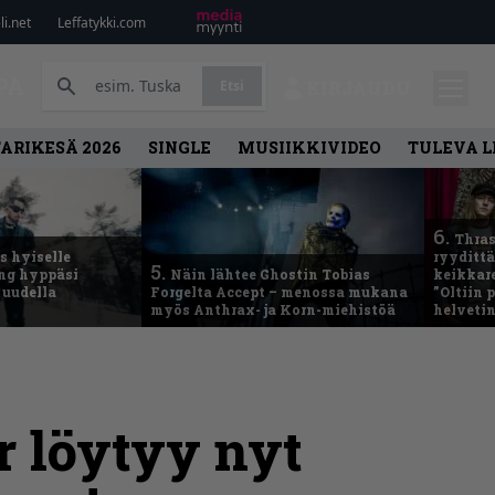
i.net
Leffatykki.com
PA
Etsi
KIRJAUDU
ARIKESÄ 2026
SINGLE
MUSIIKKIVIDEO
TULEVA 
6.
Thras
 hyiselle
ryydittä
5.
ing hyppäsi
Näin lähtee Ghostin Tobias
keikkare
 uudella
Forgelta Accept – menossa mukana
”Oltiin
myös Anthrax- ja Korn-miehistöä
helveti
r löytyy nyt