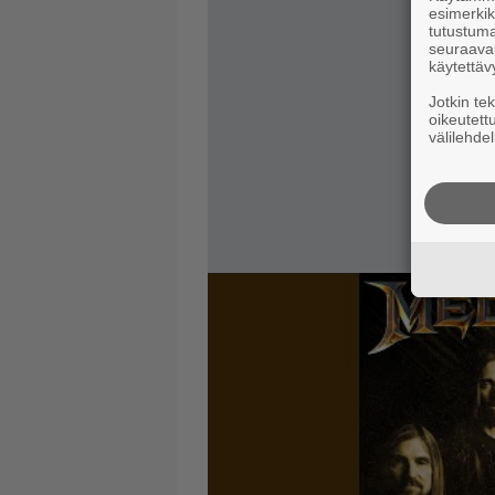
esimerkiks
tutustuma
seuraaval
käytettäv
Jotkin te
oikeutett
välilehdel