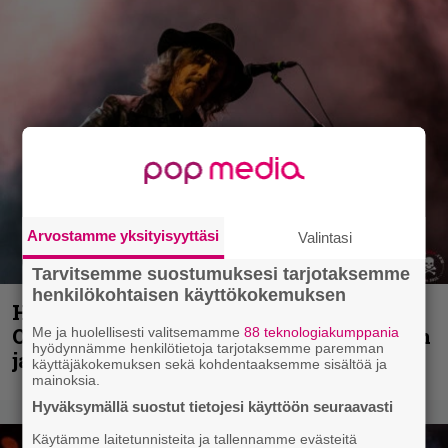
Arvostamme yksityisyyttäsi
Valintasi
Tarvitsemme suostumuksesi tarjotaksemme
henkilökohtaisen käyttökokemuksen
Hellsinki Metal Festival kuvina, osa 2:
Opeth, Misþyrming, Eluveitie, Triptykon
Me ja huolellisesti valitsemamme
88 teknologiakumppania
hyödynnämme henkilötietoja tarjotaksemme paremman
ja muita lauantain esiintyjiä
käyttäjäkokemuksen sekä kohdentaaksemme sisältöä ja
mainoksia.
Hyväksymällä suostut tietojesi käyttöön seuraavasti
Käytämme laitetunnisteita ja tallennamme evästeitä