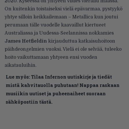
2020. Kyseessä on yhtyeen viides vierailu maassa.
On kuitenkin toistaiseksi vielä epävarmaa, pystyykö
yhtye silloin keikkailemaan – Metallica kun
joutui
perumaan
tälle vuodelle kaavaillut kiertueet
Australiassa ja Uudessa-Seelannissa nokkamies
James Hetfieldin
kirjauduttua katkaisuhoitoon
päihdeongelmien vuoksi. Vielä ei ole selvää, tuleeko
hoito vaikuttamaan yhtyeen ensi vuoden
aikatauluihin.
Lue myös:
Tilaa Infernon uutiskirje ja tiedät
mistä kahvitauolla puhutaan! Nappaa raskaan
musiikin uutiset ja puheenaiheet suoraan
sähköpostiin tästä.