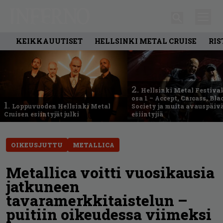
KEIKKAUUTISET
HELLSINKI METAL CRUISE
RIS
2.
Hellsinki Metal Festival
osa 1 – Accept, Carcass, Bla
1.
Loppuvuoden Hellsinki Metal
Society ja muita avauspäiv
Cruisen esiintyjät julki
esiintyjiä
OIKEUSJUTTU
METALLICA
Metallica voitti vuosikausia
jatkuneen
tavaramerkkitaistelun –
puitiin oikeudessa viimeksi