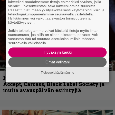
laitteellesi saadaksemme tietoja esimerkiksi sivuista, joilla
vierailit, IP-osoitteestasi sekä laitteesi ominaisuuksista.
Pääset tutustumaan yksityiskohtaisesti käyttötarkoituksiin ja
teknologiakumppaneihimme seuraavalla välilehdellä.
Hylkääminen voi vaikuttaa sivuston toimivuuteen ja
käytettävyyteen.
Jotkin teknologiamme voivat käsitellä tietoja myös ilman
suostumusta, jos niillä on siihen oikeutettu peruste. Voit
vastustaa tätä tai muuttaa asetuksiasi milloin tahansa
seuraavalla välilehdellä.
Hyväksyn kaikki
Omat valintani
Tietosuojakäytäntömme
Hellsinki Metal Festival kuvina, osa 1 –
Accept, Carcass, Black Label Society ja
muita avauspäivän esiintyjiä