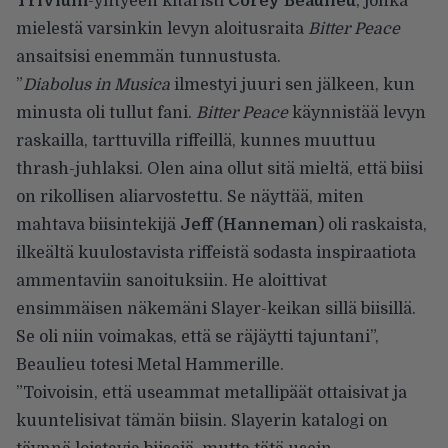
Trivium
-yhtyeen kitaristi
Corey Beaulieu
, jonka
mielestä varsinkin levyn aloitusraita
Bitter Peace
ansaitsisi enemmän tunnustusta.
”
Diabolus in Musica
ilmestyi juuri sen jälkeen, kun
minusta oli tullut fani.
Bitter Peace
käynnistää levyn
raskailla, tarttuvilla riffeillä, kunnes muuttuu
thrash-juhlaksi. Olen aina ollut sitä mieltä, että biisi
on rikollisen aliarvostettu. Se näyttää, miten
mahtava biisintekijä
Jeff
(
Hanneman
) oli raskaista,
ilkeältä kuulostavista riffeistä sodasta inspiraatiota
ammentaviin sanoituksiin. He aloittivat
ensimmäisen näkemäni Slayer-keikan sillä biisillä.
Se oli niin voimakas, että se räjäytti tajuntani”,
Beaulieu
totesi Metal Hammerille
.
”Toivoisin, että useammat metallipäät ottaisivat ja
kuuntelisivat tämän biisin. Slayerin katalogi on