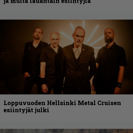
ja muita lauantain esiintyjiä
Loppuvuoden Hellsinki Metal Cruisen
esiintyjät julki