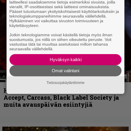
laitteellesi saadaksemme tietoja esimerkiksi sivuista, joilla
vierailit, IP-osoitteestasi sekä laitteesi ominaisuuksista.
Pääset tutustumaan yksityiskohtaisesti käyttötarkoituksiin ja
teknologiakumppaneihimme seuraavalla välilehdellä.
Hylkääminen voi vaikuttaa sivuston toimivuuteen ja
käytettävyyteen.
Jotkin teknologiamme voivat käsitellä tietoja myös ilman
suostumusta, jos niillä on siihen oikeutettu peruste. Voit
vastustaa tätä tai muuttaa asetuksiasi milloin tahansa
seuraavalla välilehdellä.
Hyväksyn kaikki
Omat valintani
Tietosuojakäytäntömme
Hellsinki Metal Festival kuvina, osa 1 –
Accept, Carcass, Black Label Society ja
muita avauspäivän esiintyjiä