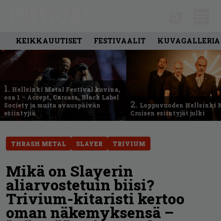
KEIKKAUUTISET
FESTIVAALIT
KUVAGALLERIA
1.
Hellsinki Metal Festival kuvina,
osa 1 – Accept, Carcass, Black Label
2.
Society ja muita avauspäivän
Loppuvuoden Hellsinki 
esiintyjiä
Cruisen esiintyjät julki
THRASH METAL
SLAYER
TRIVIUM
Mikä on Slayerin
aliarvostetuin biisi?
Trivium-kitaristi kertoo
oman näkemyksensä –