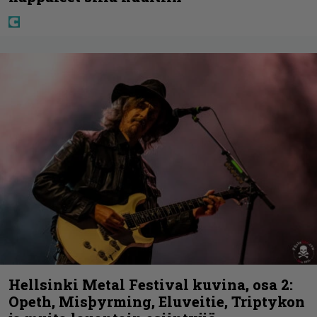
Hellsinki Metal Festival kuvina, osa 2:
Opeth, Misþyrming, Eluveitie, Triptykon