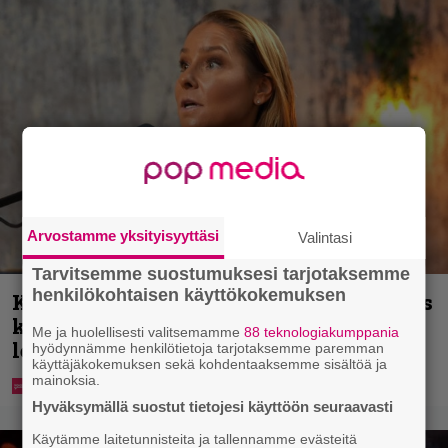
Arvostamme yksityisyyttäsi
Valintasi
Tarvitsemme suostumuksesi tarjotaksemme
henkilökohtaisen käyttökokemuksen
Karita Tykän ja Sami Saikkosen rakkaus
kukoistaa – vähäpukeista hempeilyä ja
Me ja huolellisesti valitsemamme
88 teknologiakumppania
leveitä virnistyksiä laiturilla
hyödynnämme henkilötietoja tarjotaksemme paremman
käyttäjäkokemuksen sekä kohdentaaksemme sisältöä ja
mainoksia.
Hyväksymällä suostut tietojesi käyttöön seuraavasti
Käytämme laitetunnisteita ja tallennamme evästeitä