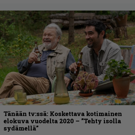
Tänään tv:ssä: Koskettava kotimainen
elokuva vuodelta 2020 – ”Tehty isolla
sydämellä”