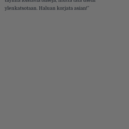
täynnä loistavia biisejä, mutta tätä usein
ylenkatsotaan. Haluan korjata asian!”