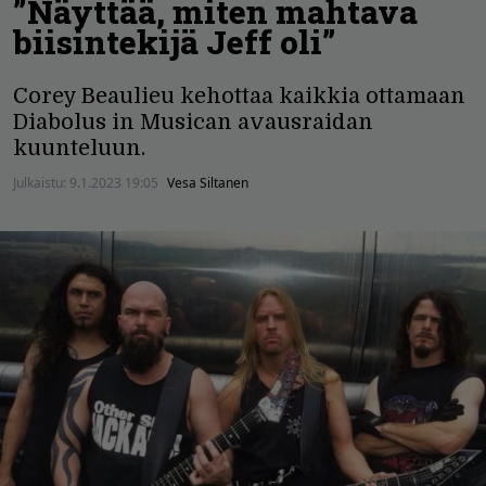
”Näyttää, miten mahtava
biisintekijä Jeff oli”
Corey Beaulieu kehottaa kaikkia ottamaan
Diabolus in Musican avausraidan
kuunteluun.
Julkaistu:
9.1.2023 19:05
Vesa Siltanen