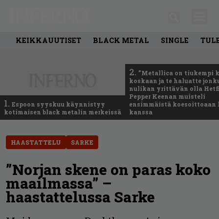
KEIKKAUUTISET
BLACK METAL
SINGLE
TUL
2.
”Metallica on tiukempi 
koskaan ja te haluatte jonk
nulikan yrittävän olla Hetfi
Pepper Keenan muisteli
1.
Espoon syyskuu käynnistyy
ensimmäistä koesoittoaan 
kotimaisen black metalin merkeissä
kanssa
HAASTATTELU
SARKE
”Norjan skene on paras koko
maailmassa” –
haastattelussa Sarke