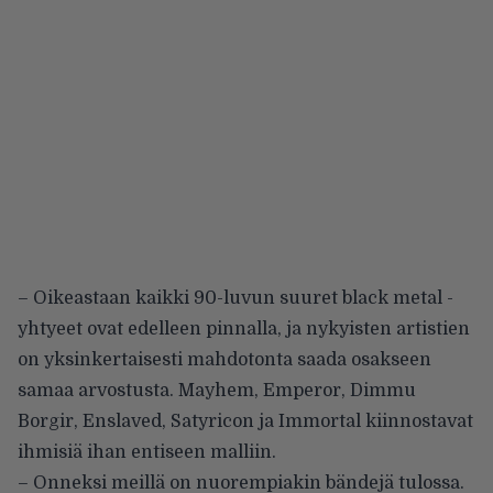
– Oikeastaan kaikki 90-luvun suuret black metal -
yhtyeet ovat edelleen pinnalla, ja nykyisten artistien
on yksinkertaisesti mahdotonta saada osakseen
samaa arvostusta. Mayhem, Emperor, Dimmu
Borgir, Enslaved, Satyricon ja Immortal kiinnostavat
ihmisiä ihan entiseen malliin.
– Onneksi meillä on nuorempiakin bändejä tulossa.