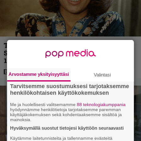
Tänän tv:ssä: Esko Salminen ja Satu
Silvo tekevät hienot pääroolit vuoden
1984 menestyselokuvassa
Arvostamme yksityisyyttäsi
Valintasi
Tarvitsemme suostumuksesi tarjotaksemme
henkilökohtaisen käyttökokemuksen
Me ja huolellisesti valitsemamme
88 teknologiakumppania
hyödynnämme henkilötietoja tarjotaksemme paremman
käyttäjäkokemuksen sekä kohdentaaksemme sisältöä ja
mainoksia.
Hyväksymällä suostut tietojesi käyttöön seuraavasti
Käytämme laitetunnisteita ja tallennamme evästeitä