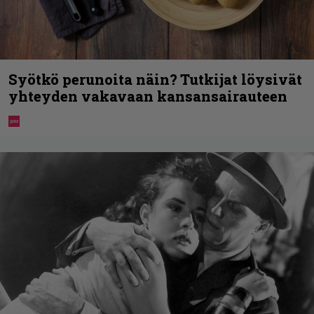
Syötkö perunoita näin? Tutkijat löysivät
yhteyden vakavaan kansansairauteen