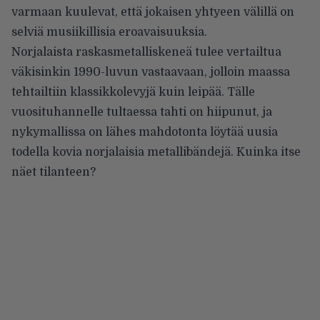
varmaan kuulevat, että jokaisen yhtyeen välillä on
selviä musiikillisia eroavaisuuksia.
Norjalaista raskasmetalliskeneä tulee vertailtua
väkisinkin 1990-luvun vastaavaan, jolloin maassa
tehtailtiin klassikkolevyjä kuin leipää. Tälle
vuosituhannelle tultaessa tahti on hiipunut, ja
nykymallissa on lähes mahdotonta löytää uusia
todella kovia norjalaisia metallibändejä. Kuinka itse
näet tilanteen?