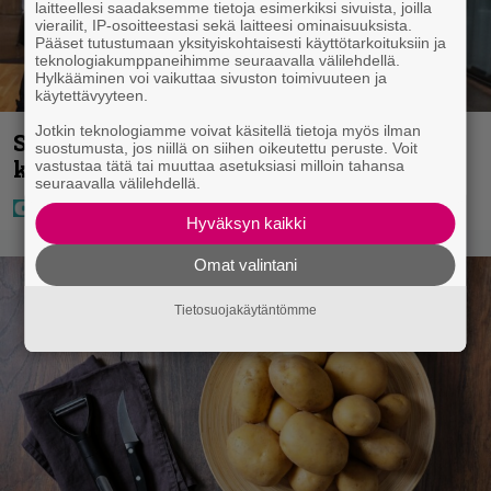
laitteellesi saadaksemme tietoja esimerkiksi sivuista, joilla
vierailit, IP-osoitteestasi sekä laitteesi ominaisuuksista.
Pääset tutustumaan yksityiskohtaisesti käyttötarkoituksiin ja
teknologiakumppaneihimme seuraavalla välilehdellä.
Hylkääminen voi vaikuttaa sivuston toimivuuteen ja
käytettävyyteen.
Jotkin teknologiamme voivat käsitellä tietoja myös ilman
Sara ja Mikko Parikka etsivät uutta
suostumusta, jos niillä on siihen oikeutettu peruste. Voit
kotia – ”Seuraavaan kotiin tämmöinen”
vastustaa tätä tai muuttaa asetuksiasi milloin tahansa
seuraavalla välilehdellä.
Hyväksyn kaikki
Omat valintani
Tietosuojakäytäntömme