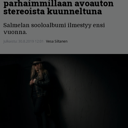
parhaimmillaan avoauton
stereoista kuunneltuna
Salmelan sooloalbumi ilmestyy ensi
vuonna.
Julkaistu:
30.8.2019 12:01
Vesa Siltanen