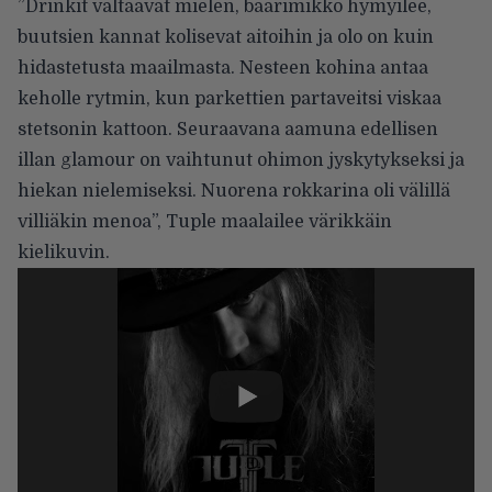
”Drinkit valtaavat mielen, baarimikko hymyilee,
buutsien kannat kolisevat aitoihin ja olo on kuin
hidastetusta maailmasta. Nesteen kohina antaa
keholle rytmin, kun parkettien partaveitsi viskaa
stetsonin kattoon. Seuraavana aamuna edellisen
illan glamour on vaihtunut ohimon jyskytykseksi ja
hiekan nielemiseksi. Nuorena rokkarina oli välillä
villiäkin menoa”, Tuple maalailee värikkäin
kielikuvin.