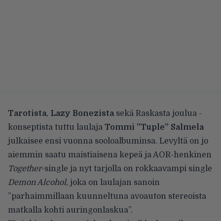
Tarotista
,
Lazy Bonezista
sekä Raskasta joulua -
konseptista tuttu laulaja
Tommi ”Tuple” Salmela
julkaisee ensi vuonna sooloalbuminsa. Levyltä
on jo
aiemmin saatu maistiaisena
kepeä ja AOR-henkinen
Together
-single ja nyt tarjolla on rokkaavampi single
Demon Alcohol
, joka on laulajan sanoin
”parhaimmillaan kuunneltuna avoauton stereoista
matkalla kohti auringonlaskua”.