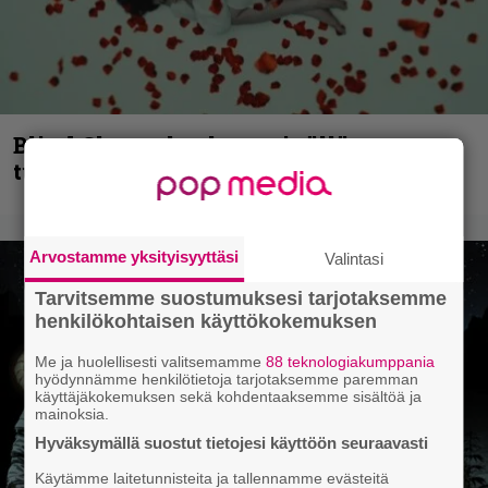
Blind Channel palaa rytinällä –
tuplasingle videoineen julki
Arvostamme yksityisyyttäsi
Valintasi
Tarvitsemme suostumuksesi tarjotaksemme
henkilökohtaisen käyttökokemuksen
Me ja huolellisesti valitsemamme
88 teknologiakumppania
hyödynnämme henkilötietoja tarjotaksemme paremman
käyttäjäkokemuksen sekä kohdentaaksemme sisältöä ja
mainoksia.
Hyväksymällä suostut tietojesi käyttöön seuraavasti
Käytämme laitetunnisteita ja tallennamme evästeitä