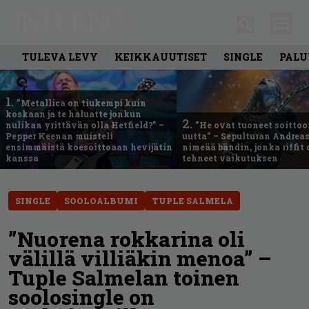
TULEVA LEVY
KEIKKAUUTISET
SINGLE
PALU
1.
”Metallica on tiukempi kuin
koskaan ja te haluatte jonkun
2.
nulikan yrittävän olla Hetfield?” –
”He ovat tuoneet soittoo
Pepper Keenan muisteli
uutta” – Sepulturan Andreas
ensimmäistä koesoittoaan hevijätin
nimeää bändin, jonka riffit
kanssa
tehneet vaikutuksen
SINGLE
SOOLOALBUMI
TUPLE SALMELA
”Nuorena rokkarina oli
välillä villiäkin menoa” –
Tuple Salmelan toinen
soolosingle on