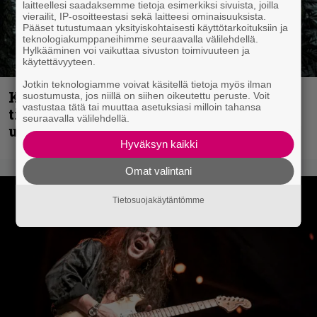
laitteellesi saadaksemme tietoja esimerkiksi sivuista, joilla
vierailit, IP-osoitteestasi sekä laitteesi ominaisuuksista.
Pääset tutustumaan yksityiskohtaisesti käyttötarkoituksiin ja
teknologiakumppaneihimme seuraavalla välilehdellä.
Hylkääminen voi vaikuttaa sivuston toimivuuteen ja
käytettävyyteen.
Jotkin teknologiamme voivat käsitellä tietoja myös ilman
Kokoonpanonsa uudistanut Sleep
suostumusta, jos niillä on siihen oikeutettu peruste. Voit
vastustaa tätä tai muuttaa asetuksiasi milloin tahansa
tiedottaa uudesta levystä, julkaisi myös
seuraavalla välilehdellä.
uuden maistiaisen
Hyväksyn kaikki
Omat valintani
Tietosuojakäytäntömme