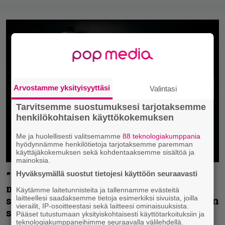
Arvostamme yksityisyyttäsi
Valintasi
Tarvitsemme suostumuksesi tarjotaksemme
henkilökohtaisen käyttökokemuksen
Me ja huolellisesti valitsemamme
88 teknologiakumppania
hyödynnämme henkilötietoja tarjotaksemme paremman
käyttäjäkokemuksen sekä kohdentaaksemme sisältöä ja
mainoksia.
Hyväksymällä suostut tietojesi käyttöön seuraavasti
”Nuorena rokkarina oli välillä villiäkin
menoa” – Tuple Salmelan toinen
Käytämme laitetunnisteita ja tallennamme evästeitä
laitteellesi saadaksemme tietoja esimerkiksi sivuista, joilla
soolosingle on parhaimmillaan avoauton
vierailit, IP-osoitteestasi sekä laitteesi ominaisuuksista.
stereoista kuunneltuna
Pääset tutustumaan yksityiskohtaisesti käyttötarkoituksiin ja
teknologiakumppaneihimme seuraavalla välilehdellä.