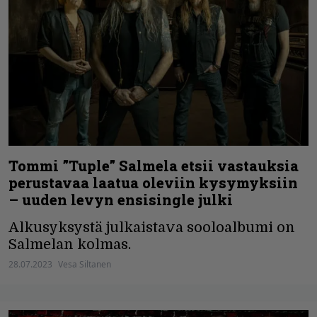
Tommi ”Tuple” Salmela etsii vastauksia
perustavaa laatua oleviin kysymyksiin
– uuden levyn ensisingle julki
Alkusyksystä julkaistava sooloalbumi on
Salmelan kolmas.
28.07.2023
Vesa Siltanen