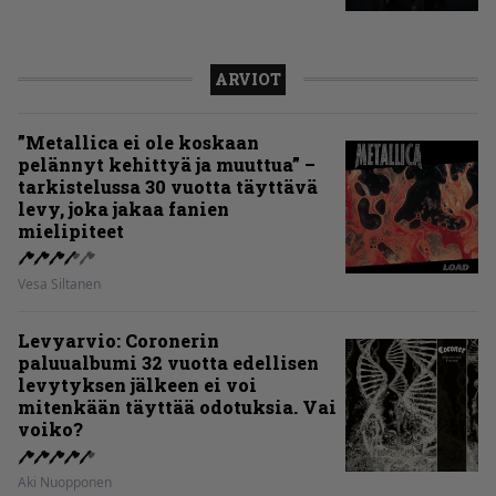
ARVIOT
”Metallica ei ole koskaan
pelännyt kehittyä ja muuttua” –
tarkistelussa 30 vuotta täyttävä
levy, joka jakaa fanien
mielipiteet
Vesa Siltanen
Levyarvio: Coronerin
paluualbumi 32 vuotta edellisen
levytyksen jälkeen ei voi
mitenkään täyttää odotuksia. Vai
voiko?
Aki Nuopponen