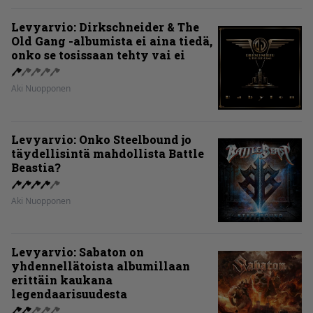
Levyarvio: Dirkschneider & The
Old Gang -albumista ei aina tiedä,
onko se tosissaan tehty vai ei
Aki Nuopponen
Levyarvio: Onko Steelbound jo
täydellisintä mahdollista Battle
Beastia?
Aki Nuopponen
Levyarvio: Sabaton on
yhdennellätoista albumillaan
erittäin kaukana
legendaarisuudesta