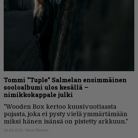
Tommi ”Tuple” Salmelan ensimmäinen
sooloalbumi ulos kesällä –
nimikkokappale julki
"Wooden Box kertoo kuusivuotiaasta
pojasta, joka ei pysty vielä ymmärtämään
miksi hänen isänsä on pistetty arkkuun."
24.04.2020
Vesa Siltanen