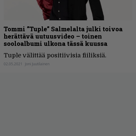
Tommi ”Tuple” Salmelalta julki toivoa
herättävä uutuusvideo – toinen
sooloalbumi ulkona tässä kuussa
Tuple välittää positiivisia fiiliksiä.
02.05.2021
Joni Juutilainen