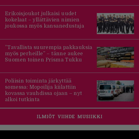
Erikoisjoukot julkaisi uudet
kokelaat – yllättävien nimien
joukossa myös kansanedustaja
”Tavallista suurempia pakkauksia
myös perheille” – tänne aukee
Suomen toinen Prisma Tukku
Poliisin toiminta järkyttää
somessa: Mopoilija kiilattiin
kovassa vauhdissa ojaan – nyt
alkoi tutkinta
ILMIÖT
VIIHDE
MUSIIKKI
Footer