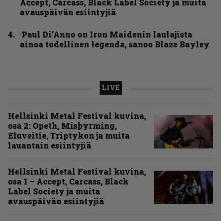
Accept, Carcass, Black Label Society ja muita
avauspäivän esiintyjiä
Paul Di’Anno on Iron Maidenin laulajista
ainoa todellinen legenda, sanoo Blaze Bayley
LIVE
Hellsinki Metal Festival kuvina,
osa 2: Opeth, Misþyrming,
Eluveitie, Triptykon ja muita
lauantain esiintyjiä
Hellsinki Metal Festival kuvina,
osa 1 – Accept, Carcass, Black
Label Society ja muita
avauspäivän esiintyjiä