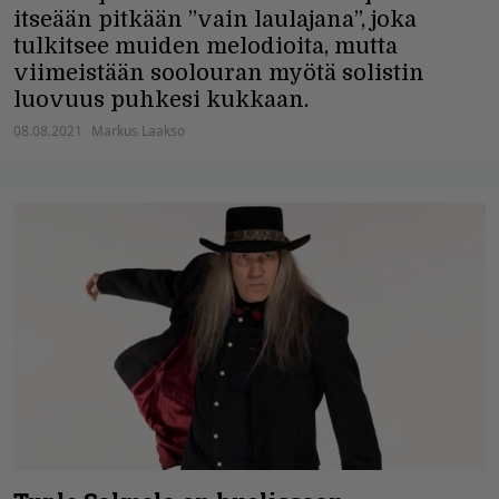
itseään pitkään ”vain laulajana”, joka
tulkitsee muiden melodioita, mutta
viimeistään soolouran myötä solistin
luovuus puhkesi kukkaan.
08.08.2021
Markus Laakso