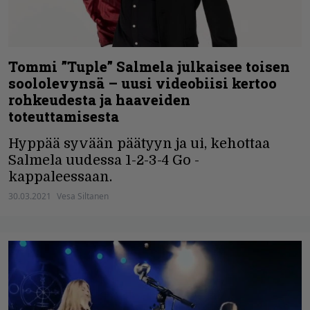
Tommi ”Tuple” Salmela julkaisee toisen
soololevynsä – uusi videobiisi kertoo
rohkeudesta ja haaveiden
toteuttamisesta
Hyppää syvään päätyyn ja ui, kehottaa
Salmela uudessa 1-2-3-4 Go -
kappaleessaan.
30.03.2021
Vesa Siltanen