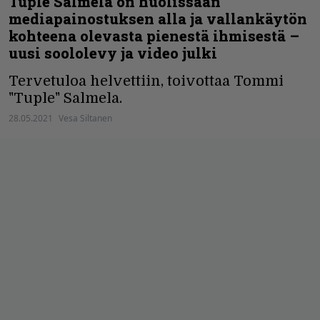
Tuple Salmela on huolissaan
mediapainostuksen alla ja vallankäytön
kohteena olevasta pienestä ihmisestä –
uusi soololevy ja video julki
Tervetuloa helvettiin, toivottaa Tommi
"Tuple" Salmela.
28.05.2021
Vesa Siltanen