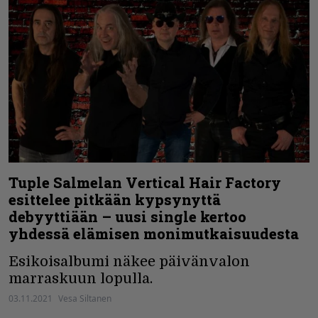
Tuple Salmelan Vertical Hair Factory
esittelee pitkään kypsynyttä
debyyttiään – uusi single kertoo
yhdessä elämisen monimutkaisuudesta
Esikoisalbumi näkee päivänvalon
marraskuun lopulla.
03.11.2021
Vesa Siltanen