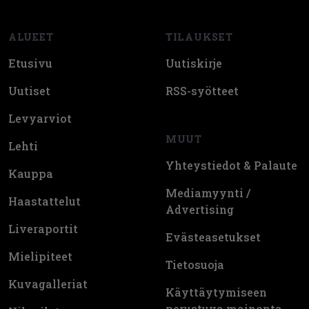
ALUEET
TILAUKSET
Etusivu
Uutiskirje
Uutiset
RSS-syötteet
Levyarviot
MUUT
Lehti
Yhteystiedot & Palaute
Kauppa
Mediamyynti /
Haastattelut
Advertising
Liveraportit
Evästeasetukset
Mielipiteet
Tietosuoja
Kuvagalleriat
Käyttäytymiseen
perustuva mainonta