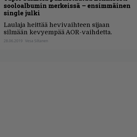
sooloalbumin merkeissä – ensimmäinen
single julki
Laulaja heittää hevivaihteen sijaan
silmään kevyempää AOR-vaihdetta.
28.06.2019
Vesa Siltanen