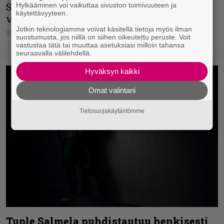
Hylkääminen voi vaikuttaa sivuston toimivuuteen ja
Salmelan sooloalbumi ilmestyy ensi
käytettävyyteen.
vuonna.
Jotkin teknologiamme voivat käsitellä tietoja myös ilman
30.08.2019
Vesa Siltanen
suostumusta, jos niillä on siihen oikeutettu peruste. Voit
vastustaa tätä tai muuttaa asetuksiasi milloin tahansa
seuraavalla välilehdellä.
Hyväksyn kaikki
Omat valintani
Tietosuojakäytäntömme
Tuple Salmela puhdistautuu henkisesti