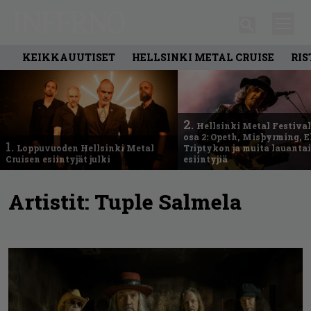
KEIKKAUUTISET
HELLSINKI METAL CRUISE
RIS
2.
Hellsinki Metal Festival
osa 2: Opeth, Misþyrming, E
1.
Loppuvuoden Hellsinki Metal
Triptykon ja muita lauanta
Cruisen esiintyjät julki
esiintyjiä
Artistit:
Tuple Salmela