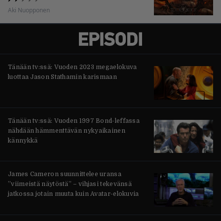
Aki Nuopponen
Tänään tv:ssä: Vuoden 2023 megaelokuva
luottaa Jason Stathamin karismaan
Tänään tv:ssä: Vuoden 1997 Bond-leffassa
nähdään hämmenttävän nykyaikainen
kännykkä
James Cameron suunnittelee uransa
”viimeistä näytöstä” – vihjasi tekevänsä
jatkossa jotain muuta kuin Avatar-elokuvia