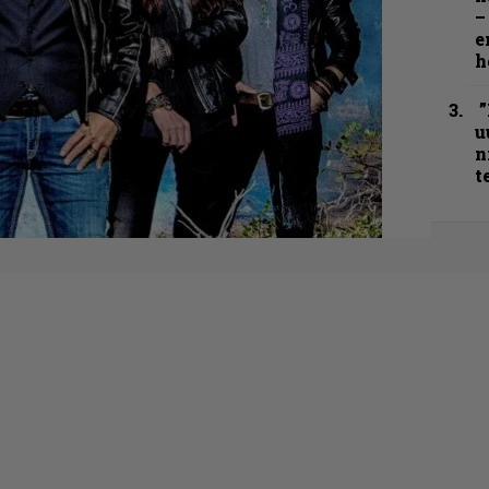
–
e
h
”
u
n
t