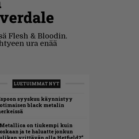
a
verdale
sä Flesh & Bloodin.
yhtyeen ura enää
LUETUIMMAT NYT
Espoon syyskuu käynnistyy
otimaisen black metalin
erkeissä
Metallica on tiukempi kuin
oskaan ja te haluatte jonkun
ulikan yrittävän olla Hetfield?”