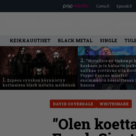
Como.fi
Episodi.fi
ETUSIVU
UUTISET
LEVY
KEIKKAUUTISET
BLACK METAL
SINGLE
TUL
2.
”Metallica on tiukempi 
koskaan ja te haluatte jonk
nulikan yrittävän olla Hetfi
Pepper Keenan muisteli
1.
Espoon syyskuu käynnistyy
ensimmäistä koesoittoaan 
kotimaisen black metalin merkeissä
kanssa
DAVID COVERDALE
WHITESNAKE
”Olen koett