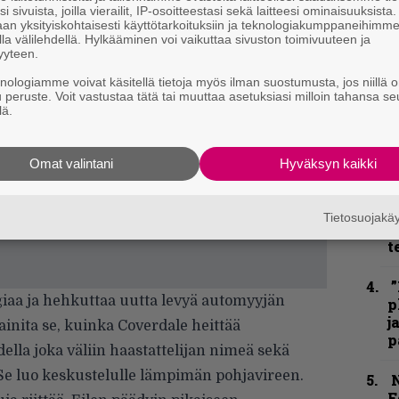
k
i sivuista, joilla vierailit, IP-osoitteestasi sekä laitteesi ominaisuuksista
m
an yksityiskohtaisesti käyttötarkoituksiin ja teknologiakumppaneihimm
la välilehdellä. Hylkääminen voi vaikuttaa sivuston toimivuuteen ja
yyteen.
”
k
knologiamme voivat käsitellä tietoja myös ilman suostumusta, jos niillä o
u peruste. Voit vastustaa tätä tai muuttaa asetuksiasi milloin tahansa se
n
lä.
–
e
h
Omat valintani
Hyväksyn kaikki
”
u
Tietosuojak
n
t
”
iaa ja hehkuttaa uutta levyä automyyjän
p
j
inita se, kuinka Coverdale heittää
p
ella joka väliin haastattelijan nimeä sekä
 Se luo keskustelulle lämpimän pohjavireen.
N
F