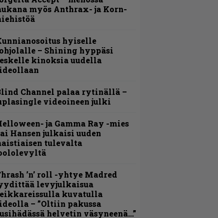
ukana myös Anthrax- ja Korn-
iehistöä
unnianosoitus hyiselle
ohjolalle – Shining hyppäsi
eskelle kinoksia uudella
ideollaan
lind Channel palaa rytinällä –
uplasingle videoineen julki
Helloween- ja Gamma Ray -mies
ai Hansen julkaisi uuden
aistiaisen tulevalta
oololevyltä
hrash ’n’ roll -yhtye Madred
yydittää levyjulkaisua
eikkareissulla kuvatulla
ideolla – ”Oltiin pakussa
usihädässä helvetin väsyneenä…”