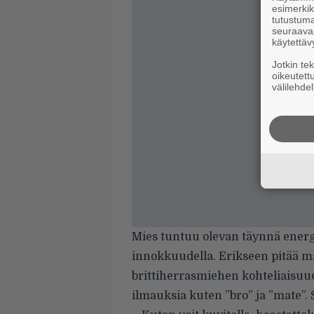
esimerkiks
tutustuma
seuraaval
käytettäv
Jotkin te
oikeutett
välilehdel
Mies tuntuu olevan täynnä energ
innokkuudella. Erikseen pitää ma
brittiherrasmiehen kohteliaisuud
ilmauksia kuten ”bro” ja ”mate”.