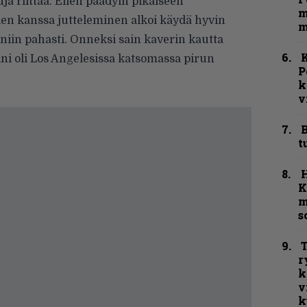
uja riittää. Eilen päädyin pikaiseen
m
ien kanssa jutteleminen alkoi käydä hyvin
m
niin pahasti. Onneksi sain kaverin kautta
K
ni oli Los Angelesissa katsomassa pirun
P
k
v
B
t
K
m
s
T
r
k
v
k