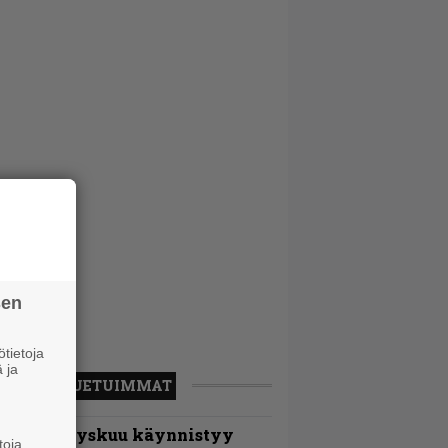
sen
tietoja
 ja
LUETUIMMAT
Espoon syyskuu käynnistyy
toja