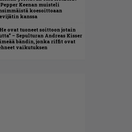
 Pepper Keenan muisteli
nsimmäistä koesoittoaan
evijätin kanssa
He ovat tuoneet soittoon jotain
utta” – Sepulturan Andreas Kisser
imeää bändin, jonka riffit ovat
ehneet vaikutuksen