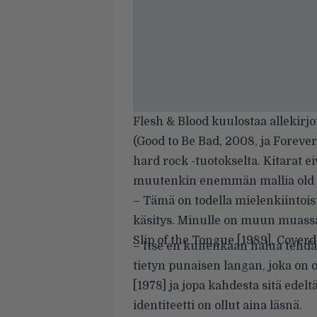
Flesh & Blood kuulostaa allekirj
(Good to Be Bad, 2008, ja Forev
hard rock -tuotokselta. Kitarat ei
muutenkin enemmän mallia old 
– Tämä on todella mielenkiintois
käsitys. Minulle on muun muassa
Slip of the Tongue [1989], Coverda
– Itse en kuitenkaan halua tehd
tietyn punaisen langan, joka on ol
[1978] ja jopa kahdesta sitä edel
identiteetti on ollut aina läsnä.