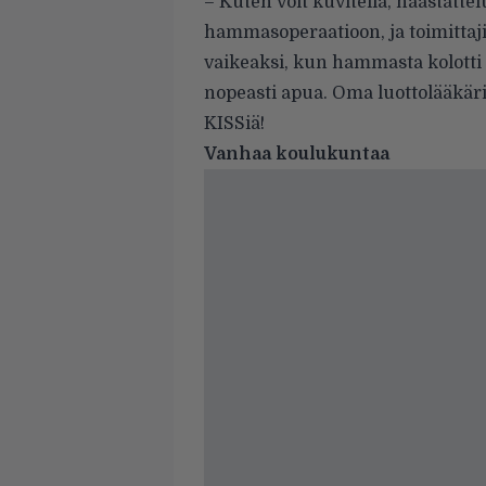
– Kuten voit kuvitella, haastattel
hammasoperaatioon, ja toimittaj
vaikeaksi, kun hammasta kolotti 
nopeasti apua. Oma luottolääkäri
KISSiä!
Vanhaa koulukuntaa