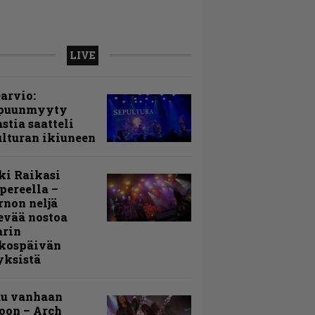
LIVE
arvio:
puunmyyty
stia saatteli
lturan ikiuneen
ki Raikasi
ereella –
rnon neljä
evää nostoa
arin
kospäivän
yksistä
uu vanhaan
toon – Arch