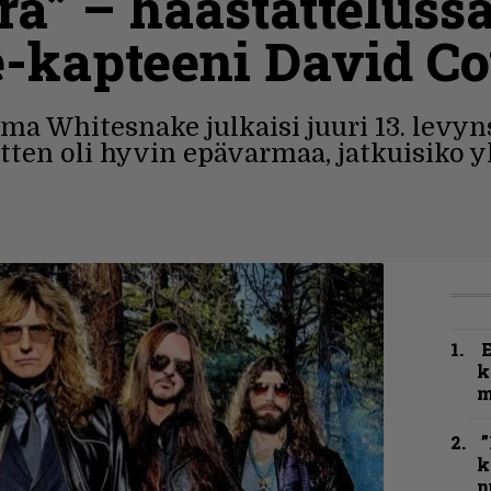
ra” – haastatteluss
-kapteeni David Co
a Whitesnake julkaisi juuri 13. levyn
tten oli hyvin epävarmaa, jatkuisiko 
k
m
”
k
n