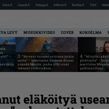
Voice.fi
Soundi.fi
Pelaaja.fi
Inferno.fi
Rumba.fi
Tilt.fi
Metel
ARVIOT
LEHTI
HAASTATTELUT
KAUP
EVA LEVY
MUSIIKKIVIDEO
COVER
KOKOELMA
kuin
un
3.
4.
eld?” –
”He ovat tuoneet soittoon jotain
”Mitalini näyt
uutta” – Sepulturan Andreas Kisser
plektralta” – hui
hevijätin
nimeää bändin, jonka riffit ovat
jamittelee Megad
tehneet vaikutuksen
palkinnollaan
anut eläköityä use