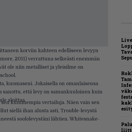
Live
Lop
oittaneen korviin kahteen edelliseen levyyn
Tava
Sepu
ermore, 2011) verrattuna selkeästi enemmän
vät ole niin metalliset ja yleisilme on
Rok
school.
Tamp
ta, kuomaseni. Jokaisella on omanlaisensa
Infe
väk
 sanottu, että levy on samankuuloinen kuin
fest
le aloittaa.
kak
ä sen kummempia vertailuja. Näen vain sen
esit
lut siellä ihan alusta asti, Trouble-levystä
täneestä soololevystäni lähtien. Whitesnake-
Pal
liit