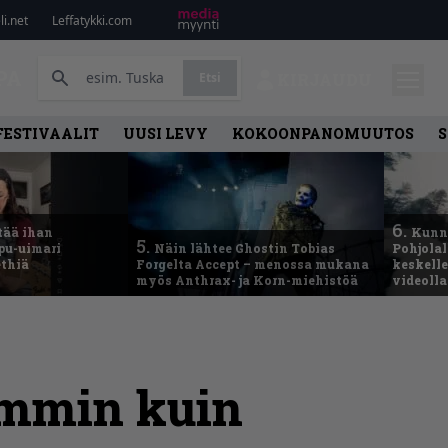
i.net
Leffatykki.com
PA
Etsi
KIRJAUDU
FESTIVAALIT
UUSI LEVY
KOKOONPANOMUUTOS
S
6.
tää ihan
Kunni
5.
ppu-uimari
Näin lähtee Ghostin Tobias
Pohjolal
ethiä
Forgelta Accept – menossa mukana
keskelle
myös Anthrax- ja Korn-miehistöä
videoll
ammin kuin