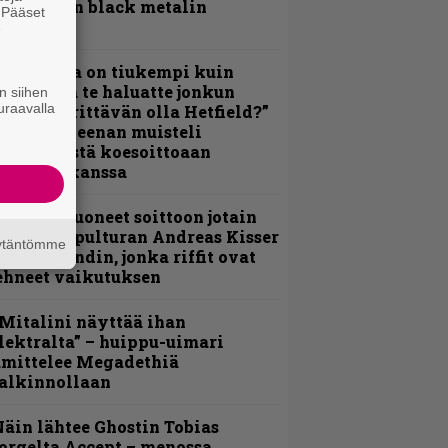
otimaisen black metalin
. Pääset
erkeissä
e
Metallica on tiukempi kuin
oskaan ja te haluatte jonkun
n siihen
uraavalla
ulikan yrittävän olla Hetfield?”
 Pepper Keenan muisteli
nsimmäistä koesoittoaan
evijätin kanssa
He ovat tuoneet soittoon jotain
utta” – Sepulturan Andreas Kisser
äytäntömme
imeää bändin, jonka riffit ovat
ehneet vaikutuksen
Mitalini näyttää ihan
lektralta” – huippu-uimari
amittelee Megadethiä
alkinnollaan
äin lähtee Ghostin Tobias
orgelta Accept – menossa