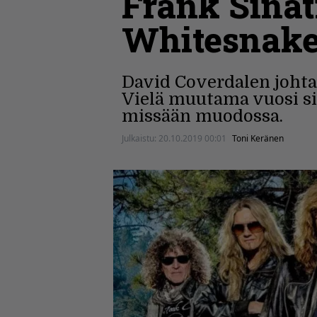
Frank Sinat
Whitesnake
David Coverdalen johtam
Vielä muutama vuosi si
missään muodossa.
Julkaistu:
20.10.2019 00:01
Toni Keränen