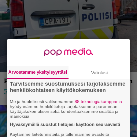
Arvostamme yksityisyyttäsi
Valintasi
Poliisilla surullinen ilta Kuopiossa eilen
Tarvitsemme suostumuksesi tarjotaksemme
henkilökohtaisen käyttökokemuksen
Me ja huolellisesti valitsemamme
88 teknologiakumppania
hyödynnämme henkilötietoja tarjotaksemme paremman
käyttäjäkokemuksen sekä kohdentaaksemme sisältöä ja
mainoksia.
Hyväksymällä suostut tietojesi käyttöön seuraavasti
Käytämme laitetunnisteita ja tallennamme evästeitä