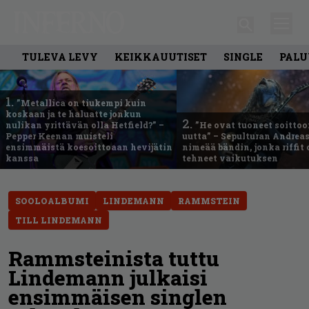
TULEVA LEVY
KEIKKAUUTISET
SINGLE
PALU
1.
”Metallica on tiukempi kuin
koskaan ja te haluatte jonkun
2.
nulikan yrittävän olla Hetfield?” –
”He ovat tuoneet soittoo
Pepper Keenan muisteli
uutta” – Sepulturan Andreas
ensimmäistä koesoittoaan hevijätin
nimeää bändin, jonka riffit
kanssa
tehneet vaikutuksen
SOOLOALBUMI
LINDEMANN
RAMMSTEIN
TILL LINDEMANN
Rammsteinista tuttu
Lindemann julkaisi
ensimmäisen singlen