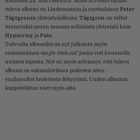
nimittäin
22. marraskuuta
.
Skills in Pillsin tapaan
tuleva albumi on Lindemannin ja ruotsalaisen
Peter
Tägtgrenin
yhteistyöalbumi.
Tägtgren
on tullut
tunnetuksi muun muassa sellaisista yhtyeistä kuin
Hypocrisy
ja
Pain
.
Tulevalta albumilta on nyt julkaistu myös
ensimmäinen single
Steh auf
, jonka voit kuunnella
uutisen lopusta. Nyt on myös selvinnyt, että tuleva
albumi on saksankielinen poiketen siten
englanniksi lauletusta debyytistä.
Uuden albumin
kappalelistan
näet myös alta.