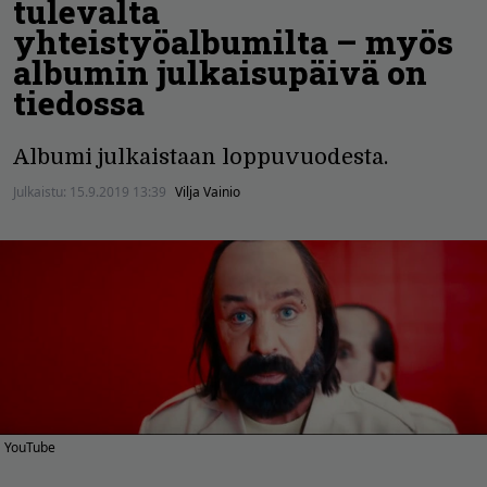
tulevalta
yhteistyöalbumilta – myös
albumin julkaisupäivä on
tiedossa
Albumi julkaistaan loppuvuodesta.
Julkaistu:
15.9.2019 13:39
Vilja Vainio
YouTube