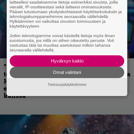
laitteellesi saadaksemme tietoja esimerkiksi sivuista, joilla
vierailit, IP-osoitteestasi sekä laitteesi ominaisuuksista.
Pääset tutustumaan yksityiskohtaisesti käyttötarkoituksiin ja
teknologiakumppaneihimme seuraavalla välilehdellä.
Hylkääminen voi vaikuttaa sivuston toimivuuteen ja
käytettävyyteen.
Jotkin teknologiamme voivat käsitellä tietoja myös ilman
suostumusta, jos niillä on siihen oikeutettu peruste. Voit
vastustaa tätä tai muuttaa asetuksiasi milloin tahansa
seuraavalla välilehdellä.
Hyväksyn kaikki
”Metallica on tiukempi kuin koskaan ja
Omat valintani
te haluatte jonkun nulikan yrittävän olla
Hetfield?” – Pepper Keenan muisteli
Tietosuojakäytäntömme
ensimmäistä koesoittoaan hevijätin
kanssa