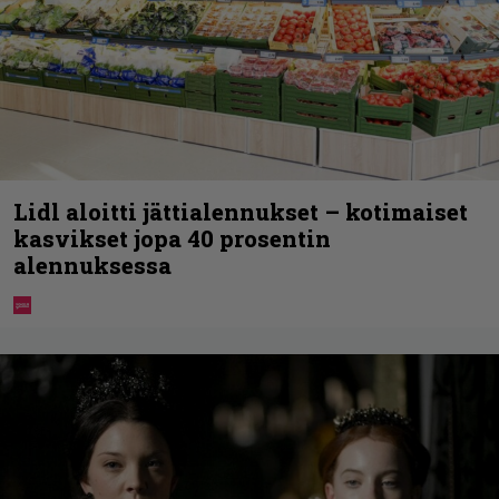
Lidl aloitti jättialennukset – kotimaiset
kasvikset jopa 40 prosentin
alennuksessa