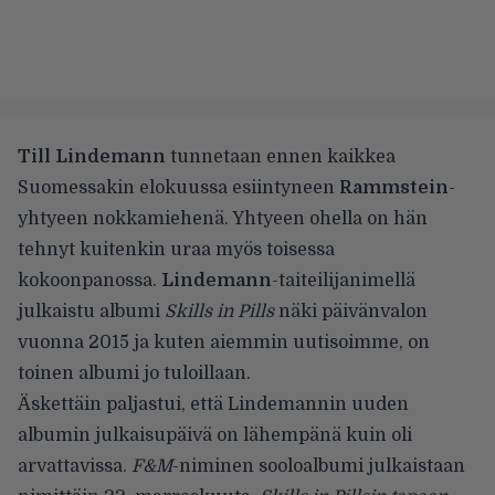
Till Lindemann
tunnetaan ennen kaikkea
Suomessakin elokuussa esiintyneen
Rammstein
-
yhtyeen nokkamiehenä. Yhtyeen ohella on hän
tehnyt kuitenkin uraa myös toisessa
kokoonpanossa.
Lindemann
-taiteilijanimellä
julkaistu albumi
Skills in Pills
näki päivänvalon
vuonna 2015 ja
kuten aiemmin uutisoimme
, on
toinen albumi jo tuloillaan.
Äskettäin paljastui, että Lindemannin uuden
albumin julkaisupäivä on lähempänä kuin oli
arvattavissa.
F&M
-niminen sooloalbumi julkaistaan