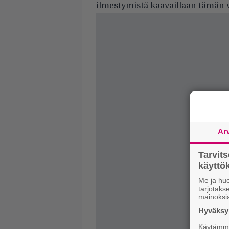
ilmestymistä kaavaillaan tämän
Ar
Tarvit
käytt
Me ja huo
tarjotak
mainoksi
Hyväksym
Käytämme 