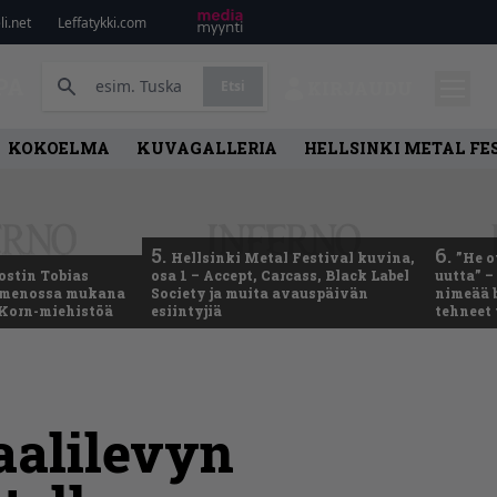
i.net
Leffatykki.com
PA
Etsi
KIRJAUDU
KOKOELMA
KUVAGALLERIA
HELLSINKI METAL FE
5.
6.
Hellsinki Metal Festival kuvina,
”He o
ostin Tobias
osa 1 – Accept, Carcass, Black Label
uutta” –
– menossa mukana
Society ja muita avauspäivän
nimeää b
 Korn-miehistöä
esiintyjiä
tehneet
aalilevyn