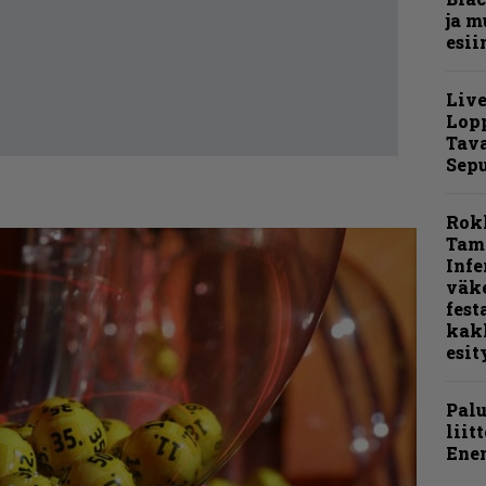
ja m
esii
Live
Lop
Tava
Sepu
Rok
Tamp
Infe
väk
fest
kak
esit
Pal
liit
Ene