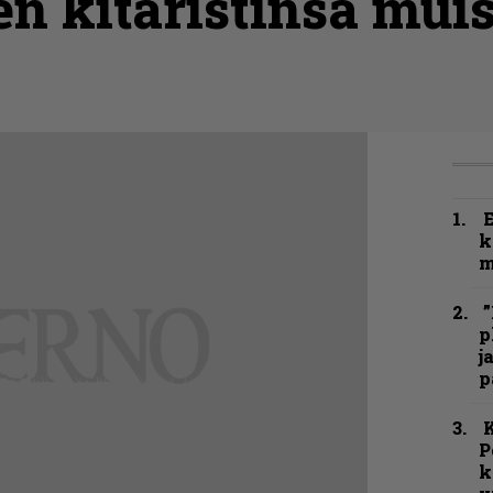
 kitaristinsa muis
k
m
”
p
j
p
K
P
k