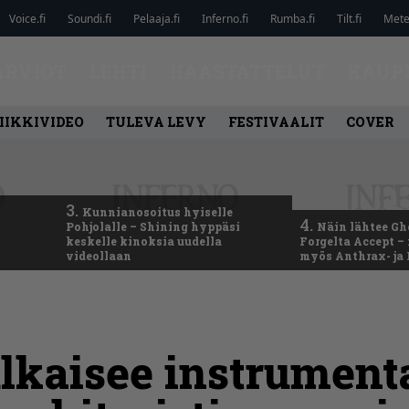
Voice.fi
Soundi.fi
Pelaaja.fi
Inferno.fi
Rumba.fi
Tilt.fi
Metel
ARVIOT
LEHTI
HAASTATTELUT
KAUP
IIKKIVIDEO
TULEVA LEVY
FESTIVAALIT
COVER
3.
Kunnianosoitus hyiselle
4.
Pohjolalle – Shining hyppäsi
Näin lähtee Gh
keskelle kinoksia uudella
Forgelta Accept 
videollaan
myös Anthrax- ja
ulkaisee instrument