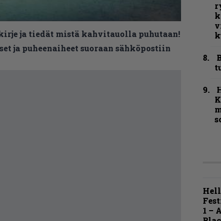
r
k
v
kirje ja tiedät mistä kahvitauolla puhutaan!
k
et ja puheenaiheet suoraan sähköpostiin
B
t
K
m
s
Hell
Fest
1 – 
Blac