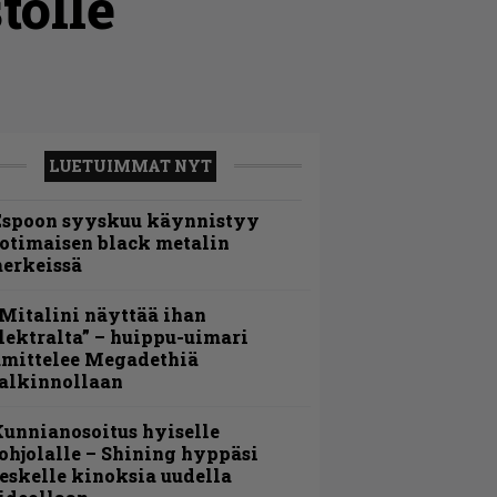
tolle
LUETUIMMAT NYT
Espoon syyskuu käynnistyy
otimaisen black metalin
erkeissä
Mitalini näyttää ihan
lektralta” – huippu-uimari
amittelee Megadethiä
alkinnollaan
unnianosoitus hyiselle
ohjolalle – Shining hyppäsi
eskelle kinoksia uudella