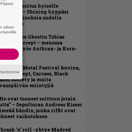
. Pääset
unnianosoitus hyiselle
e
ohjolalle – Shining hyppäsi
eskelle kinoksia uudella
ideollaan
n siihen
uraavalla
äin lähtee Ghostin Tobias
orgelta Accept – menossa
ukana myös Anthrax- ja Korn-
iehistöä
ellsinki Metal Festival kuvina,
äytäntömme
sa 1 – Accept, Carcass, Black
abel Society ja muita
vauspäivän esiintyjiä
He ovat tuoneet soittoon jotain
utta” – Sepulturan Andreas Kisser
imeää bändin, jonka riffit ovat
ehneet vaikutuksen
hrash ’n’ roll -yhtye Madred