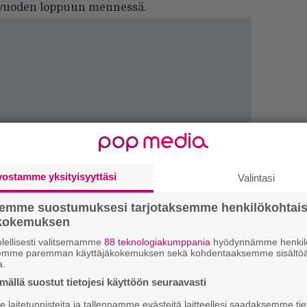
 vuoden loppuun mennessä.
vostamme yksityisyyttäsi
Valintasi
k
semme suostumuksesi tarjotaksemme henkilökohtai
m
ökokemuksen
lellisesti valitsemamme
88 teknologiakumppania
hyödynnämme henkilö
”
semme paremman käyttäjäkokemuksen sekä kohdentaaksemme sisältöä
p
a.
j
ällä suostut tietojesi käyttöön seuraavasti
p
laitetunnisteita ja tallennamme evästeitä laitteellesi saadaksemme tie