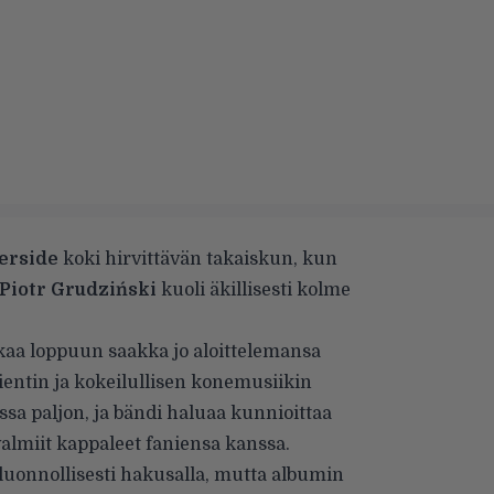
erside
koki hirvittävän takaiskun, kun
Piotr Grudziński
kuoli äkillisesti kolme
kaa loppuun saakka jo aloittelemansa
ientin ja kokeilullisen konemusiikin
ssa paljon, ja bändi haluaa kunnioittaa
almiit kappaleet faniensa kanssa.
 luonnollisesti hakusalla, mutta albumin