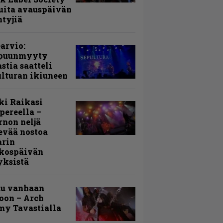
uita avauspäivän
ntyjiä
arvio:
puunmyyty
stia saatteli
lturan ikiuneen
ki Raikasi
ereella –
rnon neljä
evää nostoa
arin
kospäivän
yksistä
uu vanhaan
toon – Arch
my Tavastialla