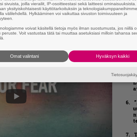
i sivuista, joilla vierailit, IP-osoitteestasi sekä laitteesi ominaisuuksista
K
an yksityiskohtaisesti käyttötarkoituksiin ja teknologiakumppaneihimm
P
an. Hän täyttäisi 41 vuotta 15. maaliskuutta.
la välilehdellä. Hylkääminen voi vaikuttaa sivuston toimivuuteen ja
k
yyteen.
ivänä, ja kerron, että hänen unelmansa on
v
knologiamme voivat käsitellä tietoja myös ilman suostumusta, jos niillä o
 äänittäneet hänen suosikkilevynsä, basisti-
u peruste. Voit vastustaa tätä tai muuttaa asetuksiasi milloin tahansa se
N
lä.
F
m
m
Omat valintani
Hyväksyn kaikki
H
Tietosuojak
o
L
a
”
u
n
t
T