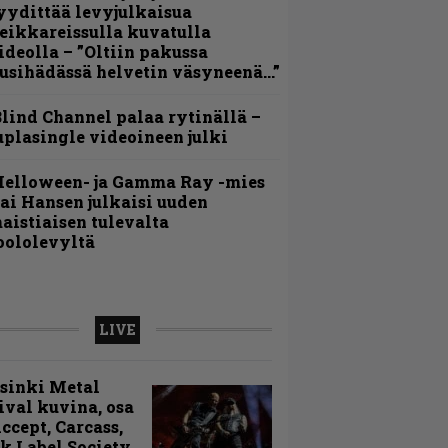
yydittää levyjulkaisua
eikkareissulla kuvatulla
ideolla – ”Oltiin pakussa
usihädässä helvetin väsyneenä…”
lind Channel palaa rytinällä –
uplasingle videoineen julki
Helloween- ja Gamma Ray -mies
ai Hansen julkaisi uuden
aistiaisen tulevalta
oololevyltä
LIVE
sinki Metal
ival kuvina, osa
Accept, Carcass,
k Label Society