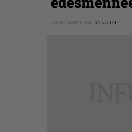
edesmenneen
Julkaistu:
12.3.2016 10:25
Joni Juutilainen