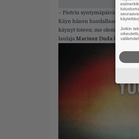
esimerkiks
tutustuma
– Piotrin syntymäpäivä on ihan pi
seuraaval
käytettäv
Käyn hänen haudallaan tuona pä
Jotkin te
käynyt toteen; me olemme viimein
oikeutett
laulaja
Mariusz Duda
kertoo.
välilehdel