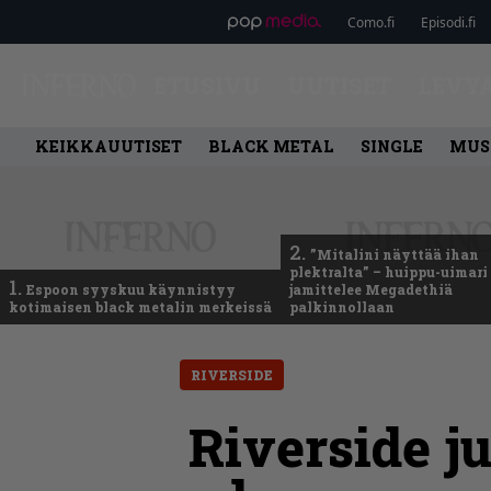
Como.fi
Episodi.fi
ETUSIVU
UUTISET
LEVY
KEIKKAUUTISET
BLACK METAL
SINGLE
MUS
2.
”Mitalini näyttää ihan
plektralta” – huippu-uimari
1.
Espoon syyskuu käynnistyy
jamittelee Megadethiä
kotimaisen black metalin merkeissä
palkinnollaan
RIVERSIDE
Riverside j