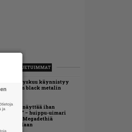
LUETUIMMAT
Espoon syyskuu käynnistyy
otimaisen black metalin
sen
erkeissä
tietoja
Mitalini näyttää ihan
 ja
lektralta” – huippu-uimari
amittelee Megadethiä
alkinnollaan
toja