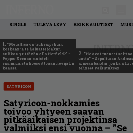
SINGLE
TULEVA LEVY
KEIKKAUUTISET
MUSI
1.
”Metallica on tiukempi kuin
koskaan ja te haluatte jonkun
2.
nulikan yrittävän olla Hetfield?” –
”He ovat tuoneet soittoo
Pepper Keenan muisteli
uutta” – Sepulturan Andreas
ensimmäistä koesoittoaan hevijätin
nimeää bändin, jonka riffit
kanssa
tehneet vaikutuksen
SATYRICON
Satyricon-nokkamies
toivoo yhtyeen saavan
pitkäaikaisen projektinsa
valmiiksi ensi vuonna – ”Se