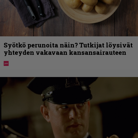
Syötkö perunoita näin? Tutkijat löysivät
yhteyden vakavaan kansansairauteen