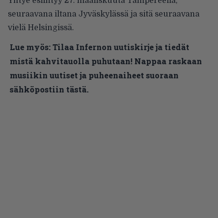
Yhtye esiintyy 27. maaliskuuta Tampereella,
seuraavana iltana Jyväskylässä ja sitä seuraavana
vielä Helsingissä.
Lue myös:
Tilaa Infernon uutiskirje ja tiedät
mistä kahvitauolla puhutaan! Nappaa raskaan
musiikin uutiset ja puheenaiheet suoraan
sähköpostiin tästä.