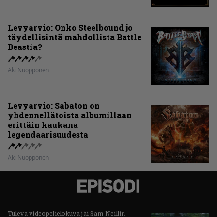
Levyarvio: Onko Steelbound jo
täydellisintä mahdollista Battle
Beastia?
Aki Nuopponen
Levyarvio: Sabaton on
yhdennellätoista albumillaan
erittäin kaukana
legendaarisuudesta
Aki Nuopponen
Tuleva videopelielokuva jäi Sam Neillin