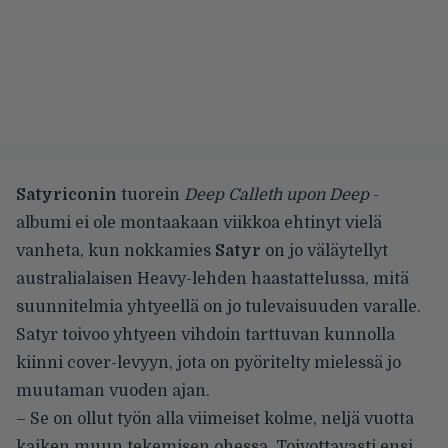
Satyriconin
tuorein
Deep Calleth upon Deep
-
albumi ei ole montaakaan viikkoa ehtinyt vielä
vanheta, kun nokkamies
Satyr
on jo väläytellyt
australialaisen Heavy-lehden haastattelussa, mitä
suunnitelmia yhtyeellä on jo tulevaisuuden varalle.
Satyr toivoo yhtyeen vihdoin tarttuvan kunnolla
kiinni cover-levyyn, jota on
pyöritelty mielessä jo
muutaman vuoden ajan
.
– Se on ollut työn alla viimeiset kolme, neljä vuotta
kaiken muun tekemisen ohessa. Toivottavasti ensi