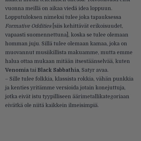
vuonna meillä on aikaa viedä idea loppuun.
Lopputuloksen nimeksi tulee joka tapauksessa
Formative Oddities
[siis kehittävät erikoisuudet,
vapaasti suomennettuna], koska se tulee olemaan
homman juju. Sillä tulee olemaan kamaa, joka on
muovannut musiikillista makuamme, mutta emme
halua ottaa mukaan mitään itsestäänselvää, kuten
Venomia
tai
Black Sabbathia
, Satyr avaa.
– Sille tulee folkkia, klassista rokkia, vähän punkkia
ja kenties yritämme versioida jotain konejuttuja,
jotka eivät istu tyypilliseen äärimetallikategoriaan
eivätkä ole niitä kaikkein ilmeisimpiä.