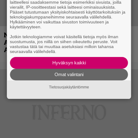
laitteellesi saadaksemme tietoja esimerkiksi sivuista, joilla
vierailit, IP-osoitteestasi sekä laitteesi ominaisuuksista.
Pääset tutustumaan yksityiskohtaisesti käyttötarkoituksiin ja
teknologiakumppaneihimme seuraavalla välilehdellä.
Hylkääminen voi vaikuttaa sivuston toimivuuteen ja
käytettävyyteen.
Näin lähtee Ghostin Tobias Forgelta
Jotkin teknologiamme voivat käsitellä tietoja myös ilman
Accept – menossa mukana myös
suostumusta, jos niillä on siihen oikeutettu peruste. Voit
vastustaa tätä tai muuttaa asetuksiasi milloin tahansa
Anthrax- ja Korn-miehistöä
seuraavalla välilehdellä.
Hyväksyn kaikki
Omat valintani
Tietosuojakäytäntömme