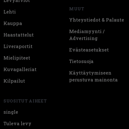
Levyarviot
MUUT
Lehti
Yhteystiedot & Palaute
Kauppa
Mediamyynti /
Haastattelut
Advertising
Liveraportit
Evästeasetukset
Mielipiteet
Tietosuoja
Kuvagalleriat
Käyttäytymiseen
perustuva mainonta
Kilpailut
SUOSITUT AIHEET
single
Tuleva levy