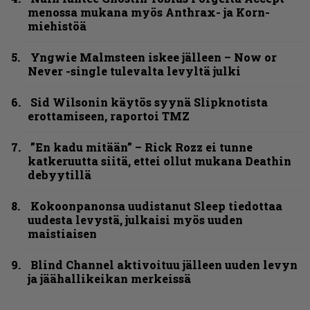
menossa mukana myös Anthrax- ja Korn-
miehistöä
Yngwie Malmsteen iskee jälleen – Now or
Never -single tulevalta levyltä julki
Sid Wilsonin käytös syynä Slipknotista
erottamiseen, raportoi TMZ
”En kadu mitään” – Rick Rozz ei tunne
katkeruutta siitä, ettei ollut mukana Deathin
debyytillä
Kokoonpanonsa uudistanut Sleep tiedottaa
uudesta levystä, julkaisi myös uuden
maistiaisen
Blind Channel aktivoituu jälleen uuden levyn
ja jäähallikeikan merkeissä