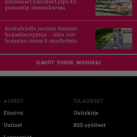
kotimaiset kasvikset jopa 40
prosentin alennuksessa
Koululaisille jaetaan ilmaisia
heijastinreppuja – näin voit
lunastaa omasi S-marketista
ILMIÖT
VIIHDE
MUSIIKKI
Footer
ALUEET
TILAUKSET
Etusivu
Uutiskirje
Uutiset
RSS-syötteet