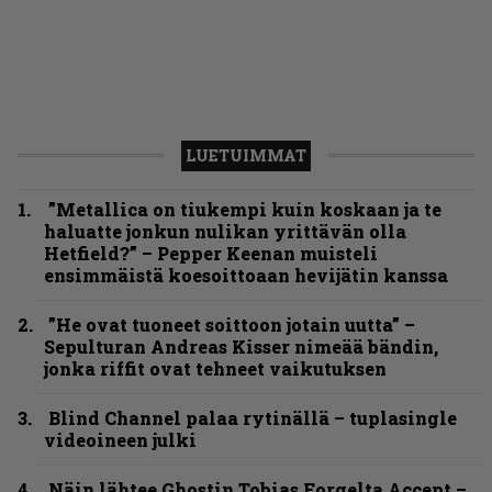
LUETUIMMAT
”Metallica on tiukempi kuin koskaan ja te
haluatte jonkun nulikan yrittävän olla
Hetfield?” – Pepper Keenan muisteli
ensimmäistä koesoittoaan hevijätin kanssa
”He ovat tuoneet soittoon jotain uutta” –
Sepulturan Andreas Kisser nimeää bändin,
jonka riffit ovat tehneet vaikutuksen
Blind Channel palaa rytinällä – tuplasingle
videoineen julki
Näin lähtee Ghostin Tobias Forgelta Accept –