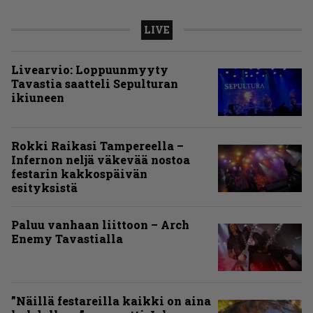
LIVE
Livearvio: Loppuunmyyty
Tavastia saatteli Sepulturan
ikiuneen
Rokki Raikasi Tampereella –
Infernon neljä väkevää nostoa
festarin kakkospäivän
esityksistä
Paluu vanhaan liittoon – Arch
Enemy Tavastialla
”Näillä festareilla kaikki on aina