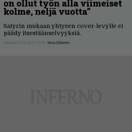
on ollut työn alla viimeiset
kolme, neljä vuotta”
Satyrin mukaan yhtyeen cover-levylle ei
päädy itsestäänselvyyksiä.
Julkaistu:
4.10.2017 17:14
Vesa Siltanen