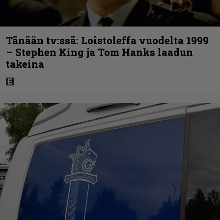
Tänään tv:ssä: Loistoleffa vuodelta 1999
– Stephen King ja Tom Hanks laadun
takeina