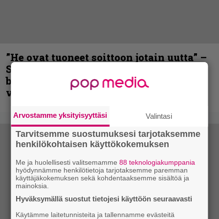
”He ovat tuoneet soittoon jotain uutta” –
Sepulturan Andreas Kisser nimeää
bändin, jonka riffit ovat tehneet
vaikutuksen
Arvostamme yksityisyyttäsi
Valintasi
Tarvitsemme suostumuksesi tarjotaksemme
henkilökohtaisen käyttökokemuksen
Me ja huolellisesti valitsemamme
88 teknologiakumppania
hyödynnämme henkilötietoja tarjotaksemme paremman
käyttäjäkokemuksen sekä kohdentaaksemme sisältöä ja
mainoksia.
Hyväksymällä suostut tietojesi käyttöön seuraavasti
Käytämme laitetunnisteita ja tallennamme evästeitä