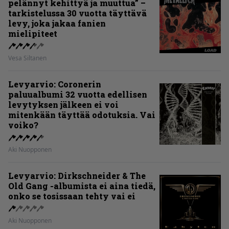
pelännyt kehittyä ja muuttua” –
tarkistelussa 30 vuotta täyttävä
levy, joka jakaa fanien
mielipiteet
Vesa Siltanen
Levyarvio: Coronerin
paluualbumi 32 vuotta edellisen
levytyksen jälkeen ei voi
mitenkään täyttää odotuksia. Vai
voiko?
Aki Nuopponen
Levyarvio: Dirkschneider & The
Old Gang -albumista ei aina tiedä,
onko se tosissaan tehty vai ei
Aki Nuopponen