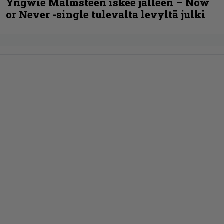
Yngwie Malmsteen iskee jälleen – Now
or Never -single tulevalta levyltä julki