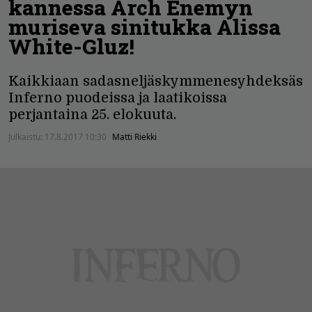
kannessa Arch Enemyn
muriseva sinitukka Alissa
White-Gluz!
Kaikkiaan sadasneljäskymmenesyhdeksäs
Inferno puodeissa ja laatikoissa
perjantaina 25. elokuuta.
Julkaistu:
17.8.2017 10:30
Matti Riekki