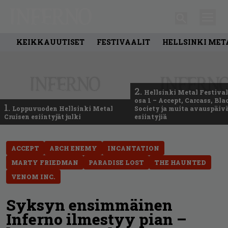
KEIKKAUUTISET
FESTIVAALIT
HELLSINKI MET
2.
Hellsinki Metal Festival
osa 1 – Accept, Carcass, Bla
1.
Loppuvuoden Hellsinki Metal
Society ja muita avauspäiv
Cruisen esiintyjät julki
esiintyjiä
ACCEPT
ARCH ENEMY
INCANTATION
MARTY FRIEDMAN
PARADISE LOST
THE HAUNTED
VENOM INC.
Syksyn ensimmäinen
Inferno ilmestyy pian –