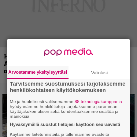
Hellsinki Metal Festival kuvina, osa 1 –
Accept, Carcass, Black Label Society ja
muita avauspäivän esiintyjiä
Arvostamme yksityisyyttäsi
Valintasi
Tarvitsemme suostumuksesi tarjotaksemme
henkilökohtaisen käyttökokemuksen
Me ja huolellisesti valitsemamme
88 teknologiakumppania
hyödynnämme henkilötietoja tarjotaksemme paremman
käyttäjäkokemuksen sekä kohdentaaksemme sisältöä ja
mainoksia.
Hyväksymällä suostut tietojesi käyttöön seuraavasti
Käytämme laitetunnisteita ja tallennamme evästeitä