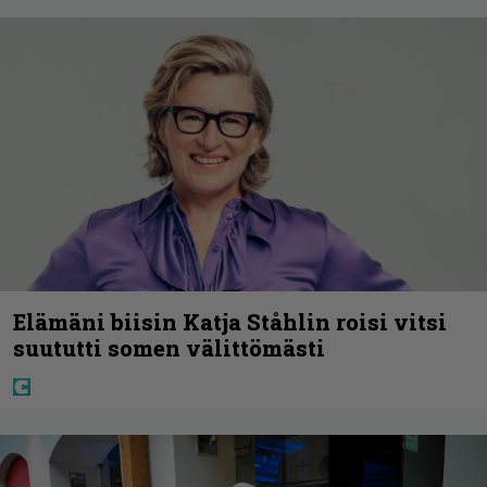
Elämäni biisin Katja Ståhlin roisi vitsi
suututti somen välittömästi