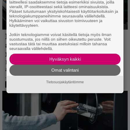
laitteellesi saadaksemme tietoja esimerkiksi sivuista, joilla
vierailit, IP-osoitteestasi sekä laitteesi ominaisuuksista.
Pääset tutustumaan yksityiskohtaisesti käyttötarkoituksiin ja
teknologiakumppaneihimme seuraavalla välilehdellä.
Hylkääminen voi vaikuttaa sivuston toimivuuteen ja
käytettävyyteen.
Jotkin teknologiamme voivat käsitellä tietoja myös ilman
suostumusta, jos niillä on siihen oikeutettu peruste. Voit
vastustaa tätä tai muuttaa asetuksiasi milloin tahansa
seuraavalla välilehdellä.
Hyväksyn kaikki
Omat valintani
Tietosuojakäytäntömme