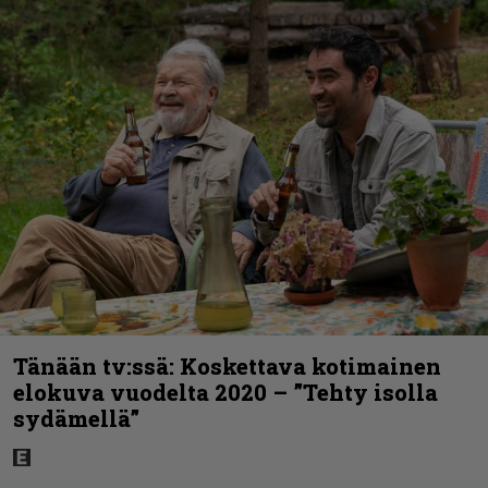
Tänään tv:ssä: Koskettava kotimainen
elokuva vuodelta 2020 – ”Tehty isolla
sydämellä”