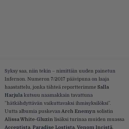
Syksy saa, niin tekin – nimittäin uuden painetun
Infernon. Numeron 7/2017 päävipuna on laaja
haastattelu, jonka tähteä reportterimme
Salla
Harjula
kutsuu naamakkain tavattuna
”hätkähdyttävän vaikuttavaksi ihmisyksilöksi”.
Uutta albumia puskevan
Arch Enemyn
solistin
Alissa White-Gluzin
lisäksi turinaa muiden muassa
Acceptista
,
Paradise Lostista
,
Venom Incistä
,