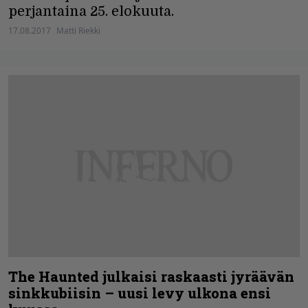
perjantaina 25. elokuuta.
17.08.2017
Matti Riekki
The Haunted julkaisi raskaasti jyräävän
sinkkubiisin – uusi levy ulkona ensi