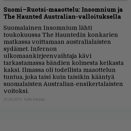
Suomi–Ruotsi-maaottelu: Insomnium ja
The Haunted Australian-valloituksella
Suomalainen Insomnium lähti
toukokuussa The Hauntedin konkarien
matkassa voittamaan australialaisten
sydämet. Infernon
ulkomaankirjeenvaihtaja kävi
tarkastamassa bändien kolmesta keikasta
kaksi. Ilmassa oli todellista maaottelun
tuntua, joka taisi kuin taisikin kääntyä
suomalaisten Australian-ensikertalaisten
voitoksi.
25.05.2015
Salla Harjula