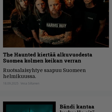
The Haunted kiertää alkuvuodesta
Suomea kolmen keikan verran
Ruotsalaisyhtye saapuu Suomeen
helmikuussa.
18.09.2025
Vesa Siltanen
Bändi kantaa