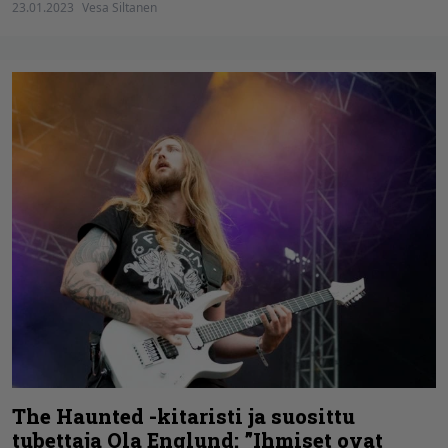
23.01.2023
Vesa Siltanen
The Haunted -kitaristi ja suosittu
tubettaja Ola Englund: ”Ihmiset ovat