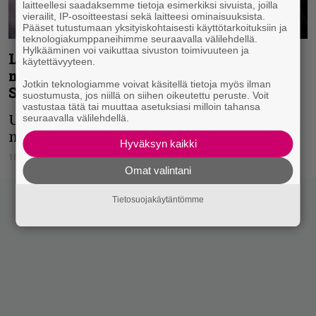
laitteellesi saadaksemme tietoja esimerkiksi sivuista, joilla
vierailit, IP-osoitteestasi sekä laitteesi ominaisuuksista.
Pääset tutustumaan yksityiskohtaisesti käyttötarkoituksiin ja
teknologiakumppaneihimme seuraavalla välilehdellä.
Hylkääminen voi vaikuttaa sivuston toimivuuteen ja
Lähiöbotox julkaisi uuden singlen –
käytettävyyteen.
mukana The Hauntedista ja Lost
Jotkin teknologiamme voivat käsitellä tietoja myös ilman
Societysta tuttuja hahmoja
suostumusta, jos niillä on siihen oikeutettu peruste. Voit
vastustaa tätä tai muuttaa asetuksiasi milloin tahansa
seuraavalla välilehdellä.
Uusi Itä-metal -albumi ilmestyy
myöhemmin keväällä.
Hyväksyn kaikki
18.03.2022
Vesa Siltanen
Omat valintani
Tietosuojakäytäntömme