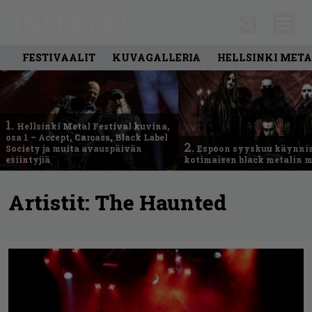
FESTIVAALIT
KUVAGALLERIA
HELLSINKI META
1.
Hellsinki Metal Festival kuvina,
osa 1 – Accept, Carcass, Black Label
2.
Society ja muita avauspäivän
Espoon syyskuu käynni
esiintyjiä
kotimaisen black metalin m
Artistit:
The Haunted