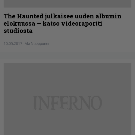
The Haunted julkaisee uuden albumin
elokuussa – katso videoraportti
studiosta
10.05.2017
Aki Nuopponen