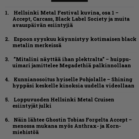
Hellsinki Metal Festival kuvina, osa 1 –
Accept, Carcass, Black Label Society ja muita
avauspäivän esiintyjiä
Espoon syyskuu käynnistyy kotimaisen black
metalin merkeissä
”Mitalini näyttää ihan plektralta” – huippu-
uimari jamittelee Megadethiä palkinnollaan
Kunnianosoitus hyiselle Pohjolalle – Shining
hyppäsi keskelle kinoksia uudella videollaan
Loppuvuoden Hellsinki Metal Cruisen
esiintyjät julki
Näin lähtee Ghostin Tobias Forgelta Accept –
menossa mukana myös Anthrax- ja Korn-
miehistöä