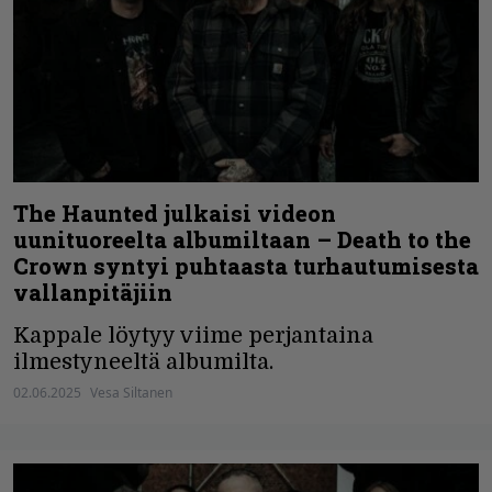
The Haunted julkaisi videon
uunituoreelta albumiltaan – Death to the
Crown syntyi puhtaasta turhautumisesta
vallanpitäjiin
Kappale löytyy viime perjantaina
ilmestyneeltä albumilta.
02.06.2025
Vesa Siltanen