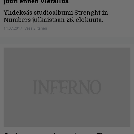
juuri ennen vierailua
Yhdeksäs studioalbumi Strenght in
Numbers julkaistaan 25. elokuuta.
14.07.2017
Vesa Siltanen