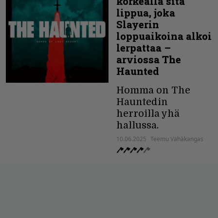
korkealla sitä
lippua, joka
Slayerin
loppuaikoina alkoi
lerpattaa –
arviossa The
Haunted
Homma on The
Hauntedin
herroilla yhä
hallussa.
10.06.2025
Teemu Vähäkangas