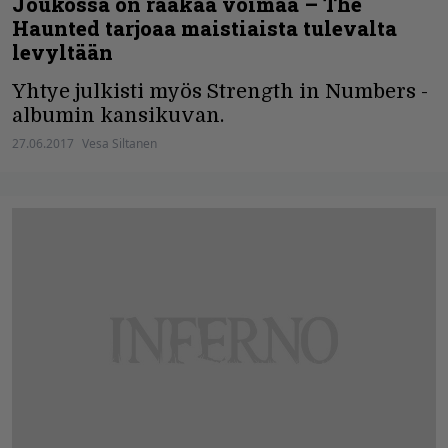
Joukossa on raakaa voimaa – The
Haunted tarjoaa maistiaista tulevalta
levyltään
Yhtye julkisti myös Strength in Numbers -
albumin kansikuvan.
27.06.2017
Vesa Siltanen