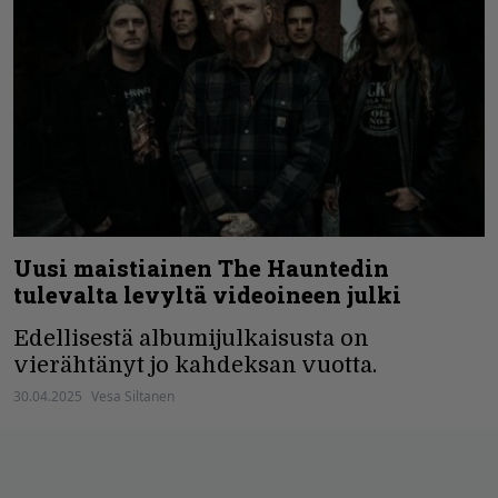
Uusi maistiainen The Hauntedin
tulevalta levyltä videoineen julki
Edellisestä albumijulkaisusta on
vierähtänyt jo kahdeksan vuotta.
30.04.2025
Vesa Siltanen