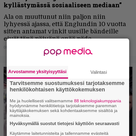
kyllästymässä sosiaaliseen mediaan”
Ala on muuttunut niin paljon niin
lyhyessä ajassa, että Englundin 10 vuotta
sitten antamat vinkit uusille bändeille
eivät tänä päivänä enää päde.
08.12.2022
Vesa Siltanen
Arvostamme yksityisyyttäsi
Valintasi
Tarvitsemme suostumuksesi tarjotaksemme
henkilökohtaisen käyttökokemuksen
Me ja huolellisesti valitsemamme
88 teknologiakumppania
hyödynnämme henkilötietoja tarjotaksemme paremman
käyttäjäkokemuksen sekä kohdentaaksemme sisältöä ja
mainoksia.
Hyväksymällä suostut tietojesi käyttöön seuraavasti
Käytämme laitetunnisteita ja tallennamme evästeitä