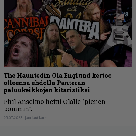
The Hauntedin Ola Englund kertoo
olleensa ehdolla Panteran
paluukeikkojen kitaristiksi
Phil Anselmo heitti Olalle "pienen
pommin".
05.07.2023
Joni Juutilainen