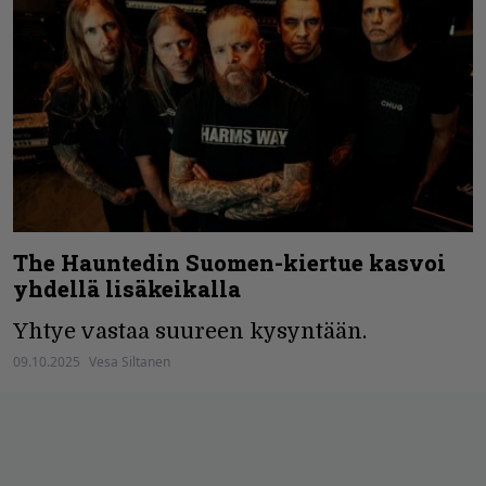
The Hauntedin Suomen-kiertue kasvoi
yhdellä lisäkeikalla
Yhtye vastaa suureen kysyntään.
09.10.2025
Vesa Siltanen