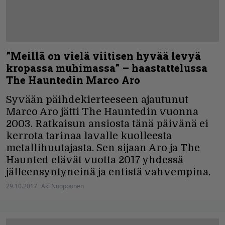
”Meillä on vielä viitisen hyvää levyä
kropassa muhimassa” – haastattelussa
The Hauntedin Marco Aro
Syvään päihdekierteeseen ajautunut
Marco Aro jätti The Hauntedin vuonna
2003. Ratkaisun ansiosta tänä päivänä ei
kerrota tarinaa lavalle kuolleesta
metallihuutajasta. Sen sijaan Aro ja The
Haunted elävät vuotta 2017 yhdessä
jälleensyntyneinä ja entistä vahvempina.
29.10.2017
Aki Nuopponen