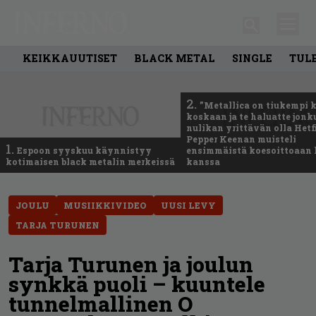
KEIKKAUUTISET
BLACK METAL
SINGLE
TUL
2.
”Metallica on tiukempi 
koskaan ja te haluatte jonk
nulikan yrittävän olla Hetfi
Pepper Keenan muisteli
1.
Espoon syyskuu käynnistyy
ensimmäistä koesoittoaan 
kotimaisen black metalin merkeissä
kanssa
JOULU
MUSIIKKIVIDEO
UUSI LEVY
TARJA TURUNEN
Tarja Turunen ja joulun
synkkä puoli – kuuntele
tunnelmallinen O