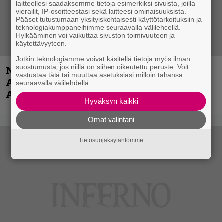
laitteellesi saadaksemme tietoja esimerkiksi sivuista, joilla
vierailit, IP-osoitteestasi sekä laitteesi ominaisuuksista.
Pääset tutustumaan yksityiskohtaisesti käyttötarkoituksiin ja
teknologiakumppaneihimme seuraavalla välilehdellä.
Hylkääminen voi vaikuttaa sivuston toimivuuteen ja
käytettävyyteen.
Jotkin teknologiamme voivat käsitellä tietoja myös ilman
suostumusta, jos niillä on siihen oikeutettu peruste. Voit
Näin lähtee Ghostin Tobias Forgelta
vastustaa tätä tai muuttaa asetuksiasi milloin tahansa
Accept – menossa mukana myös
seuraavalla välilehdellä.
Anthrax- ja Korn-miehistöä
Hyväksyn kaikki
Omat valintani
Tietosuojakäytäntömme