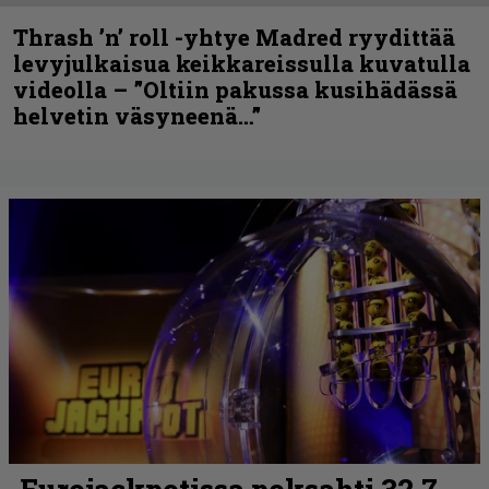
Thrash ’n’ roll -yhtye Madred ryydittää
levyjulkaisua keikkareissulla kuvatulla
videolla – ”Oltiin pakussa kusihädässä
helvetin väsyneenä…”