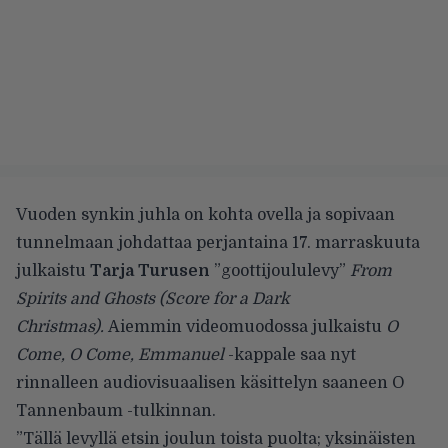
Vuoden synkin juhla on kohta ovella ja sopivaan
tunnelmaan johdattaa perjantaina 17. marraskuuta
julkaistu
Tarja Turusen
”goottijoululevy”
From
Spirits and Ghosts (Score for a Dark
Christmas).
Aiemmin videomuodossa julkaistu
O
Come, O Come, Emmanuel
-kappale saa nyt
rinnalleen audiovisuaalisen käsittelyn saaneen O
Tannenbaum -tulkinnan.
”Tällä levyllä etsin joulun toista puolta; yksinäisten