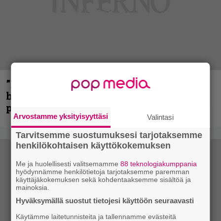
”Mitalini näyttää ihan plektralta” –
huippu-uimari jamittelee Megadethiä
palkinnollaan
Arvostamme yksityisyyttäsi
Valintasi
Tarvitsemme suostumuksesi tarjotaksemme
henkilökohtaisen käyttökokemuksen
Me ja huolellisesti valitsemamme
88 teknologiakumppania
hyödynnämme henkilötietoja tarjotaksemme paremman
käyttäjäkokemuksen sekä kohdentaaksemme sisältöä ja
mainoksia.
Hyväksymällä suostut tietojesi käyttöön seuraavasti
Käytämme laitetunnisteita ja tallennamme evästeitä