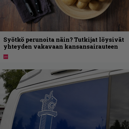
Syötkö perunoita näin? Tutkijat löysivät
yhteyden vakavaan kansansairauteen