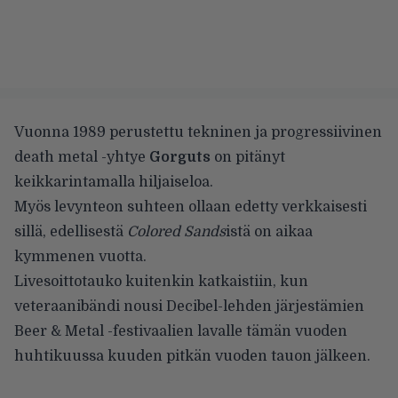
Vuonna 1989 perustettu tekninen ja progressiivinen
death metal -yhtye
Gorguts
on pitänyt
keikkarintamalla hiljaiseloa.
Myös levynteon suhteen ollaan edetty verkkaisesti
sillä, edellisestä
Colored Sands
istä on aikaa
kymmenen vuotta.
Livesoittotauko kuitenkin katkaistiin, kun
veteraanibändi nousi
Decibel-lehden järjestämien
Beer & Metal -festivaalien
lavalle tämän vuoden
huhtikuussa kuuden pitkän vuoden tauon jälkeen.