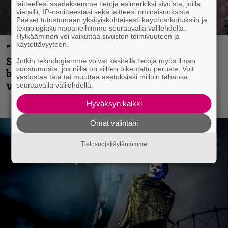
laitteellesi saadaksemme tietoja esimerkiksi sivuista, joilla
vierailit, IP-osoitteestasi sekä laitteesi ominaisuuksista.
Pääset tutustumaan yksityiskohtaisesti käyttötarkoituksiin ja
teknologiakumppaneihimme seuraavalla välilehdellä.
Hylkääminen voi vaikuttaa sivuston toimivuuteen ja
käytettävyyteen.
”He ovat tuoneet soittoon jotain uutta” –
Sepulturan Andreas Kisser nimeää
Jotkin teknologiamme voivat käsitellä tietoja myös ilman
suostumusta, jos niillä on siihen oikeutettu peruste. Voit
bändin, jonka riffit ovat tehneet
vastustaa tätä tai muuttaa asetuksiasi milloin tahansa
vaikutuksen
seuraavalla välilehdellä.
Hyväksyn kaikki
Omat valintani
Tietosuojakäytäntömme