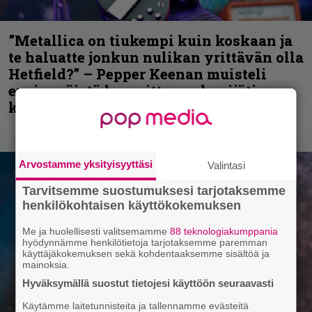
”Metallica on tiukempi kuin koskaan ja
te haluatte jonkun nulikan yrittävän olla
Hetfield?” – Pepper Keenan muisteli
ensimmäistä koesoittoaan hevijätin
kanssa
Arvostamme yksityisyyttäsi
Valintasi
Tarvitsemme suostumuksesi tarjotaksemme
henkilökohtaisen käyttökokemuksen
Me ja huolellisesti valitsemamme
88 teknologiakumppania
hyödynnämme henkilötietoja tarjotaksemme paremman
käyttäjäkokemuksen sekä kohdentaaksemme sisältöä ja
mainoksia.
Hyväksymällä suostut tietojesi käyttöön seuraavasti
Käytämme laitetunnisteita ja tallennamme evästeitä