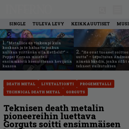
SINGLE
TULEVA LEVY
KEIKKAUUTISET
MUSI
1.
”Metallica on tiukempi kuin
koskaan ja te haluatte jonkun
2.
nulikan yrittävän olla Hetfield?” –
”He ovat tuoneet soittoo
Pepper Keenan muisteli
uutta” – Sepulturan Andreas
ensimmäistä koesoittoaan hevijätin
nimeää bändin, jonka riffit
kanssa
tehneet vaikutuksen
DEATH METAL
LIVETALTIONTI
PROGEMETALLI
TECHNICAL DEATH METAL
GORGUTS
Teknisen death metalin
pioneereihin luettava
Gorguts soitti ensimmäisen