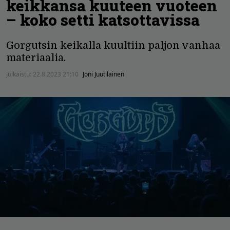
keikkansa kuuteen vuoteen
– koko setti katsottavissa
Gorgutsin keikalla kuultiin paljon vanhaa
materiaalia.
Julkaistu:
22.8.2023 21:10
Joni Juutilainen