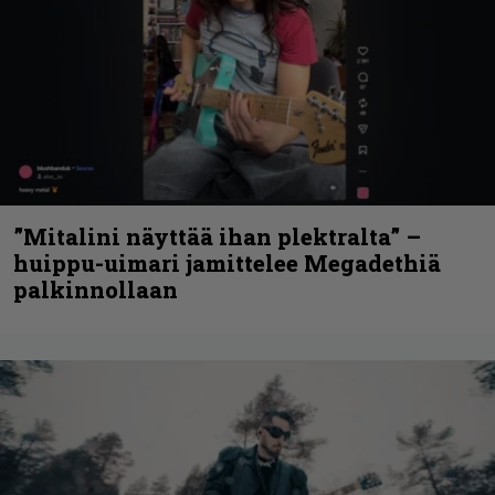
”Mitalini näyttää ihan plektralta” –
huippu-uimari jamittelee Megadethiä
palkinnollaan