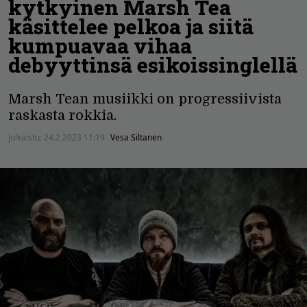
kytkyinen Marsh Tea
käsittelee pelkoa ja siitä
kumpuavaa vihaa
debyyttinsä esikoissinglellä
Marsh Tean musiikki on progressiivista
raskasta rokkia.
Julkaistu:
24.2.2023 11:19
Vesa Siltanen