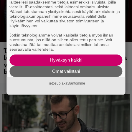
laitteellesi saadaksemme tietoja esimerkiksi sivuista, joilla
vierailit, IP-osoitteestasi sekä laitteesi ominaisuuksista.
Pääset tutustumaan yksityiskohtaisesti käyttötarkoituksiin ja
teknologiakumppaneihimme seuraavalla välilehdellä.
Hylkääminen voi vaikuttaa sivuston toimivuuteen ja
käytettävyyteen.
Jotkin teknologiamme voivat käsitellä tietoja myös ilman
suostumusta, jos niillä on siihen oikeutettu peruste. Voit
vastustaa tätä tai muuttaa asetuksiasi milloin tahansa
Thrash ’n’ roll -yhtye Madred ryydittää
seuraavalla välilehdellä.
levyjulkaisua keikkareissulla kuvatulla
Hyväksyn kaikki
videolla – ”Oltiin pakussa kusihädässä
helvetin väsyneenä…”
Omat valintani
Tietosuojakäytäntömme