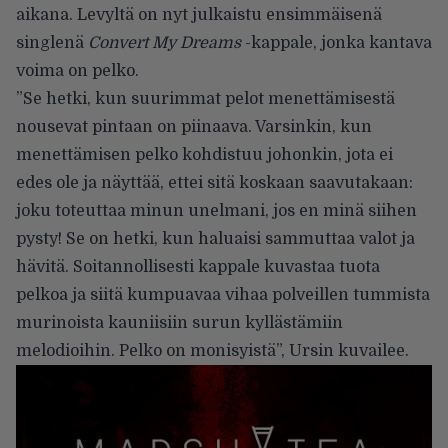
aikana. Levyltä on nyt julkaistu ensimmäisenä
singlenä
Convert My Dreams
-kappale, jonka kantava
voima on pelko.
”Se hetki, kun suurimmat pelot menettämisestä
nousevat pintaan on piinaava. Varsinkin, kun
menettämisen pelko kohdistuu johonkin, jota ei
edes ole ja näyttää, ettei sitä koskaan saavutakaan:
joku toteuttaa minun unelmani, jos en minä siihen
pysty! Se on hetki, kun haluaisi sammuttaa valot ja
hävitä. Soitannollisesti kappale kuvastaa tuota
pelkoa ja siitä kumpuavaa vihaa polveillen tummista
murinoista kauniisiin surun kyllästämiin
melodioihin. Pelko on monisyistä”, Ursin kuvailee.