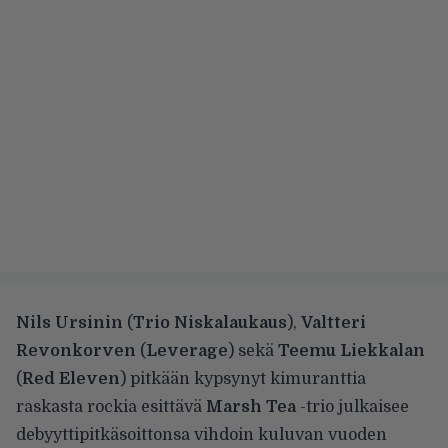
Nils Ursinin
(
Trio Niskalaukaus
),
Valtteri
Revonkorven
(
Leverage
) sekä
Teemu Liekkalan
(
Red Eleven
) pitkään kypsynyt kimuranttia
raskasta rockia esittävä
Marsh Tea
-trio julkaisee
debyyttipitkäsoittonsa vihdoin kuluvan vuoden