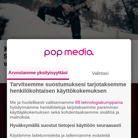
Kunnianosoitus hyiselle Pohjolalle –
Shining hyppäsi keskelle kinoksia
uudella videollaan
Arvostamme yksityisyyttäsi
Valintasi
Tarvitsemme suostumuksesi tarjotaksemme
henkilökohtaisen käyttökokemuksen
Me ja huolellisesti valitsemamme
88 teknologiakumppania
hyödynnämme henkilötietoja tarjotaksemme paremman
käyttäjäkokemuksen sekä kohdentaaksemme sisältöä ja
mainoksia.
Hyväksymällä suostut tietojesi käyttöön seuraavasti
Käytämme laitetunnisteita ja tallennamme evästeitä