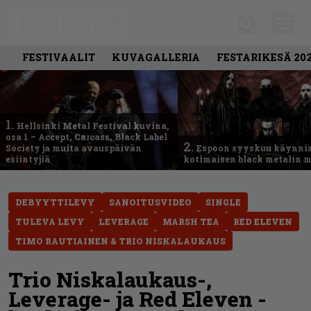
FESTIVAALIT
KUVAGALLERIA
FESTARIKESÄ 20
1.
Hellsinki Metal Festival kuvina,
osa 1 – Accept, Carcass, Black Label
2.
Society ja muita avauspäivän
Espoon syyskuu käynni
esiintyjiä
kotimaisen black metalin m
DEBYYTTILEVY
SANOITUSVIDEO
SINGLE
TULEVA LEVY
LEVERAGE
MARSH TEA
RED ELEVEN
TIMO RAUTIAINEN & TRIO NISKALAUKAUS
Trio Niskalaukaus-,
Leverage- ja Red Eleven -