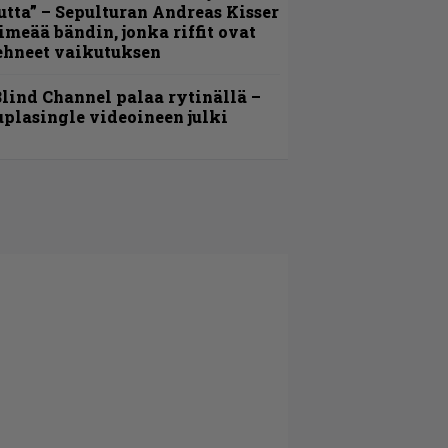
utta” – Sepulturan Andreas Kisser
imeää bändin, jonka riffit ovat
ehneet vaikutuksen
lind Channel palaa rytinällä –
uplasingle videoineen julki