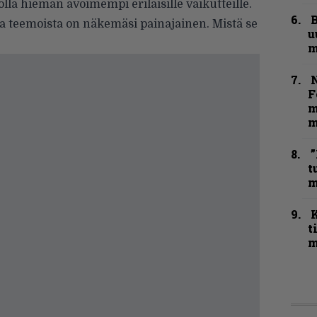
olla hieman avoimempi erilaisille vaikutteille.
B
a teemoista on näkemäsi painajainen. Mistä se
u
m
N
F
m
m
”
t
m
t
m