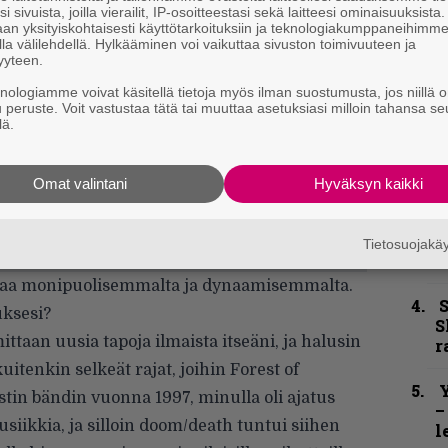
k
i sivuista, joilla vierailit, IP-osoitteestasi sekä laitteesi ominaisuuksista
an yksityiskohtaisesti käyttötarkoituksiin ja teknologiakumppaneihimm
n
la välilehdellä. Hylkääminen voi vaikuttaa sivuston toimivuuteen ja
–
yyteen.
e
h
knologiamme voivat käsitellä tietoja myös ilman suostumusta, jos niillä o
u peruste. Voit vastustaa tätä tai muuttaa asetuksiasi milloin tahansa se
lä.
”
u
n
Omat valintani
Hyväksyn kaikki
t
B
Tietosuojak
t
paa monipuolisemmalta ja dynaamisemmalta.
S
uksesi?
S
mittaan uusia tapoja ilmaista itseäni, ja halusin
r
kuitenkin selkeät rajat, joihin Forest of
Y
tin bändin vuonna 1997, minulla oli ajatus
–
siikkia, ja silloin doom/death tuntui siihen
l