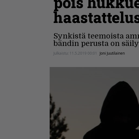
pois hukkues
haastattelu
Synkistä teemoista am
bändin perusta on säil
Julkaistu:
11.5.2019 00:01
Joni Juutilainen