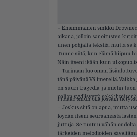
– Ensimmäinen sinkku Drowned b
aikana, jolloin sanoitusten kirjoi
unen pohjalta tekstiä, mutta se k
Tunne siitä, kun elämä hiipuu hil
Näin itseni ikään kuin ulkopuoli
– Tarinaan luo oman lisäulottuv
tänä päivänä Välimerellä. Vaikka j
on suuri tragedia, ja mietin tuon
paljon syyllisyyttä sekä ihmisen
Pitääkö sinun olla jossain tietyss
– Joskus siitä on apua, mutta us
löydän itseni seuraamasta lasteni
juttuja. Se tuntuu vähän oudolta
tärkeiden melodioiden säveltämin