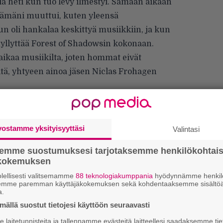
lia heti kun tuo levy ilmestyi. Samaan aikaan
lämäni muuttui, kuten yleensä
oli hankalaa keskittyä musiikkiin, ja kun
hyllyttää Forest of Shadowsin kokonaan.
aikaa musiikilta, joten hommat eivät
tä, yhtyeen ainoa jäsen Niclas Frohagen
usiikkia säilyi, ja noin viisi vuotta sitten
tä. Silloin ajattelin sisällyttää bändin uuteen
iisien pariin.
vostamme yksityisyyttäsi
Valintasi
semme suostumuksesi tarjotaksemme henkilökohtai
ökokemuksen
lellisesti valitsemamme
88 teknologiakumppania
hyödynnämme henkilö
semme paremman käyttäjäkokemuksen sekä kohdentaaksemme sisältöä
a.
ällä suostut tietojesi käyttöön seuraavasti
”
laitetunnisteita ja tallennamme evästeitä laitteellesi saadaksemme tie