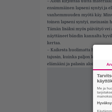
– Aloin kirjoittaa uutta materiaa
ensimmäinen lapseni syntyi ja e
vanhemmuuden myötä käy. Minun 
toinen lapseni syntyi, meinasin 
Tämän lisäksi myös päivätyö vei 
näyttäneet bändin kannalta hyvil
kertaa.
– Kaikesta huolimatta halu tehdä m
tajusin, kuinka paljon kaipasin si
elämääni ja palasin aloittamieni b
Ar
Tarvit
käytt
Me ja huo
tarjotak
mainoksi
Hyväksym
Käytämme 