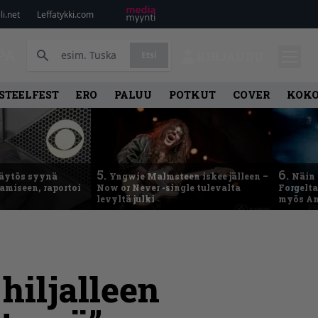
i.net
Leffatykki.com
PA
Etsi
KIRJAUDU
STEELFEST
ERO
PALUU
POTKUT
COVER
KOK
5.
6.
käytös syynä
Yngwie Malmsteen iskee jälleen –
Näin 
tamiseen, raportoi
Now or Never -single tulevalta
Forgelt
levyltä julki
myös An
hiljalleen