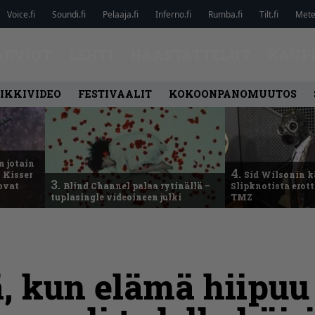
Voice.fi
Soundi.fi
Pelaaja.fi
Inferno.fi
Rumba.fi
Tilt.fi
Metel
ARVIOT
LEHTI
HAASTATTELUT
KAUP
IKKIVIDEO
FESTIVAALIT
KOKOONPANOMUUTOS
n jotain
4.
 Kisser
Sid Wilsonin 
3.
 ovat
Blind Channel palaa rytinällä –
Slipknotista erot
tuplasingle videoineen julki
TMZ
ä, kun elämä hiipuu 