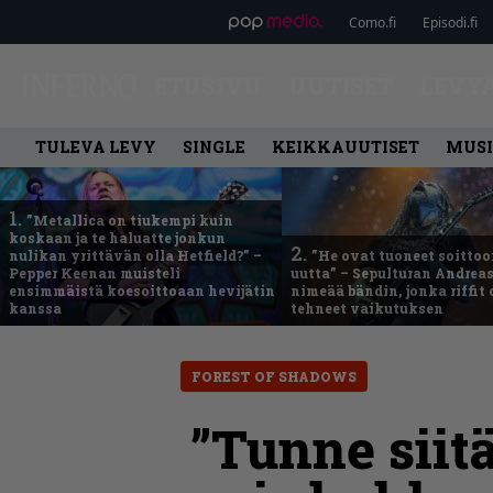
Como.fi
Episodi.fi
ETUSIVU
UUTISET
LEVY
TULEVA LEVY
SINGLE
KEIKKAUUTISET
MUSI
1.
”Metallica on tiukempi kuin
koskaan ja te haluatte jonkun
2.
nulikan yrittävän olla Hetfield?” –
”He ovat tuoneet soittoo
Pepper Keenan muisteli
uutta” – Sepulturan Andreas
ensimmäistä koesoittoaan hevijätin
nimeää bändin, jonka riffit
kanssa
tehneet vaikutuksen
FOREST OF SHADOWS
”Tunne siit