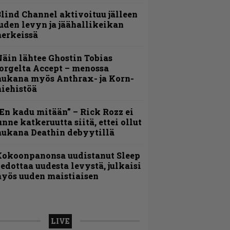
lind Channel aktivoituu jälleen
uden levyn ja jäähallikeikan
erkeissä
äin lähtee Ghostin Tobias
orgelta Accept – menossa
ukana myös Anthrax- ja Korn-
iehistöä
En kadu mitään” – Rick Rozz ei
unne katkeruutta siitä, ettei ollut
ukana Deathin debyytillä
Kokoonpanonsa uudistanut Sleep
iedottaa uudesta levystä, julkaisi
yös uuden maistiaisen
LIVE