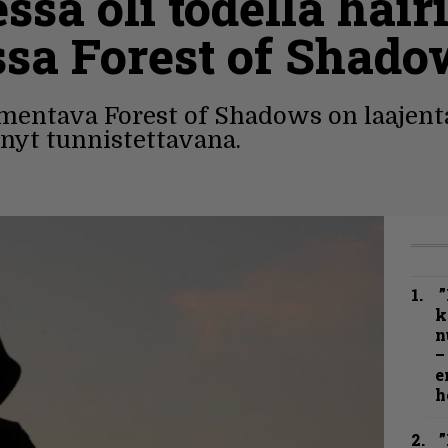
sa oli todella häir
ssa Forest of Shado
mentava Forest of Shadows on laajent
ynyt tunnistettavana.
”
k
n
–
e
h
”