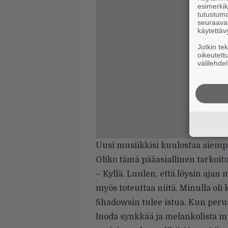
esimerkiks
tutustuma
seuraaval
käytettäv
Jotkin te
oikeutett
välilehdel
Uusi musiikkisi kuulostaa aiem
Oliko tämä pääasiallinen tarkoit
– Kyllä. Luulen, että löysin ajan 
myös toteuttaa niitä. Minulla oli 
Shadowsin tulee istua. Kun perus
luoda synkkää ja melankolista mu