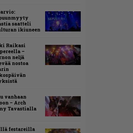
arvio:
puunmyyty
stia saatteli
lturan ikiuneen
ki Raikasi
ereella –
rnon neljä
evää nostoa
arin
kospäivän
yksistä
uu vanhaan
toon – Arch
my Tavastialla
llä festareilla