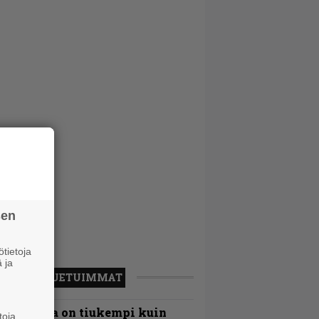
sen
tietoja
 ja
LUETUIMMAT
Metallica on tiukempi kuin
toja