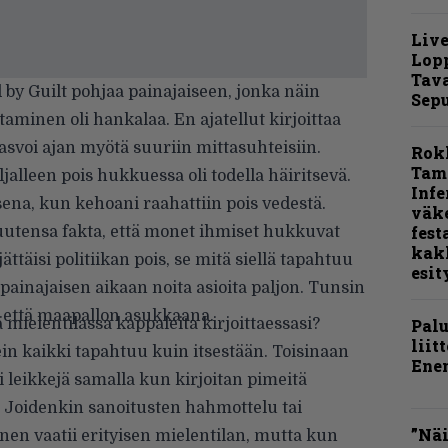
Live
Lop
Tava
y Guilt pohjaa painajaiseen, jonka näin
Sepu
ttaminen oli hankalaa. En ajatellut kirjoittaa
asvoi ajan myötä suuriin mittasuhteisiin.
Rok
Tamp
jalleen pois hukkuessa oli todella häiritsevä.
Infe
sena, kun kehoani raahattiin pois vedestä.
väk
fest
uutensa fakta, että monet ihmiset hukkuvat
kak
ättäisi politiikan pois, se mitä siellä tapahtuu
esit
 painajaisen aikaan noita asioita paljon. Tunsin
ä että maapallon asukkaana.
ä mielentilassa kappaleita kirjoittaessasi?
Pal
liit
ein kaikki tapahtuu kuin itsestään. Toisinaan
Ene
 leikkejä samalla kun kirjoitan pimeitä
. Joidenkin sanoitusten hahmottelu tai
”Näi
en vaatii erityisen mielentilan, mutta kun