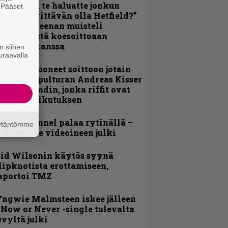
oskaan ja te haluatte jonkun
. Pääset
e
ulikan yrittävän olla Hetfield?”
 Pepper Keenan muisteli
nsimmäistä koesoittoaan
evijätin kanssa
n siihen
uraavalla
He ovat tuoneet soittoon jotain
utta” – Sepulturan Andreas Kisser
imeää bändin, jonka riffit ovat
ehneet vaikutuksen
lind Channel palaa rytinällä –
äytäntömme
uplasingle videoineen julki
id Wilsonin käytös syynä
lipknotista erottamiseen,
aportoi TMZ
ngwie Malmsteen iskee jälleen
 Now or Never -single tulevalta
evyltä julki