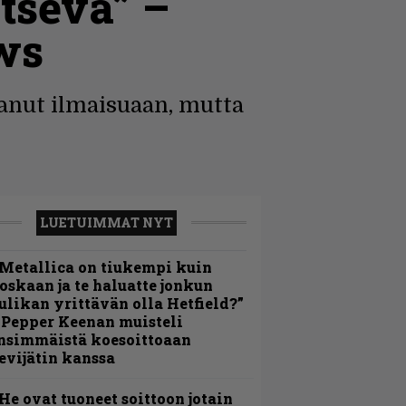
itsevä” –
ws
anut ilmaisuaan, mutta
LUETUIMMAT NYT
Metallica on tiukempi kuin
oskaan ja te haluatte jonkun
ulikan yrittävän olla Hetfield?”
 Pepper Keenan muisteli
nsimmäistä koesoittoaan
evijätin kanssa
He ovat tuoneet soittoon jotain