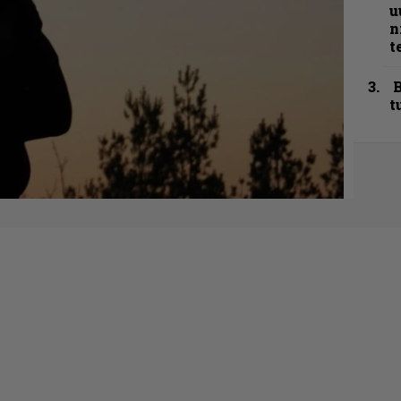
u
n
t
B
t