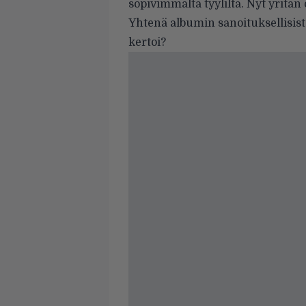
sopivimmalta tyyliltä. Nyt yritän 
Yhtenä albumin sanoituksellisist
kertoi?