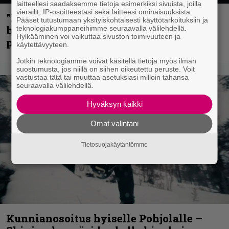
laitteellesi saadaksemme tietoja esimerkiksi sivuista, joilla
vierailit, IP-osoitteestasi sekä laitteesi ominaisuuksista.
”Mitalini näyttää ihan plektralta” –
Pääset tutustumaan yksityiskohtaisesti käyttötarkoituksiin ja
huippu-uimari jamittelee Megadethiä
teknologiakumppaneihimme seuraavalla välilehdellä.
Hylkääminen voi vaikuttaa sivuston toimivuuteen ja
palkinnollaan
käytettävyyteen.
Jotkin teknologiamme voivat käsitellä tietoja myös ilman
suostumusta, jos niillä on siihen oikeutettu peruste. Voit
vastustaa tätä tai muuttaa asetuksiasi milloin tahansa
seuraavalla välilehdellä.
Hyväksyn kaikki
Omat valintani
Tietosuojakäytäntömme
Kunnianosoitus hyiselle Pohjolalle –