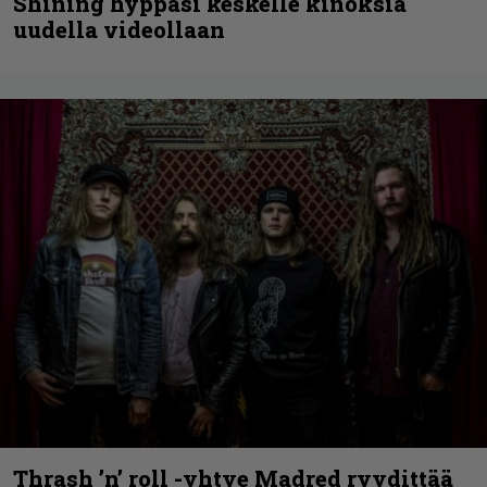
Shining hyppäsi keskelle kinoksia
uudella videollaan
Thrash ’n’ roll -yhtye Madred ryydittää