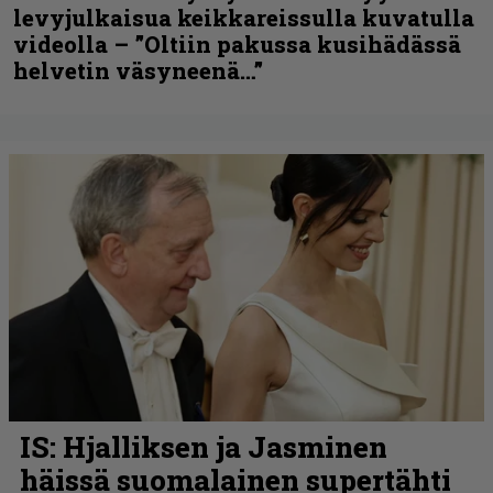
levyjulkaisua keikkareissulla kuvatulla
videolla – ”Oltiin pakussa kusihädässä
helvetin väsyneenä…”