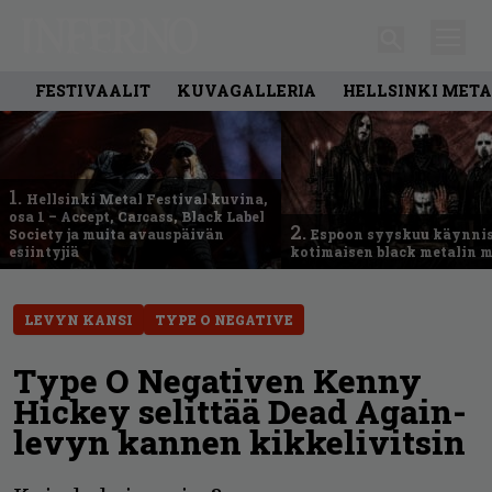
FESTIVAALIT
KUVAGALLERIA
HELLSINKI META
1.
Hellsinki Metal Festival kuvina,
osa 1 – Accept, Carcass, Black Label
2.
Society ja muita avauspäivän
Espoon syyskuu käynni
esiintyjiä
kotimaisen black metalin m
LEVYN KANSI
TYPE O NEGATIVE
Type O Negativen Kenny
Hickey selittää Dead Again-
levyn kannen kikkelivitsin