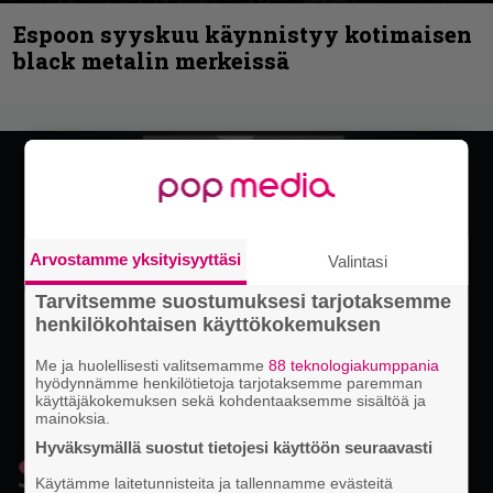
Espoon syyskuu käynnistyy kotimaisen
black metalin merkeissä
Arvostamme yksityisyyttäsi
Valintasi
Tarvitsemme suostumuksesi tarjotaksemme
henkilökohtaisen käyttökokemuksen
Me ja huolellisesti valitsemamme
88 teknologiakumppania
hyödynnämme henkilötietoja tarjotaksemme paremman
käyttäjäkokemuksen sekä kohdentaaksemme sisältöä ja
mainoksia.
Hyväksymällä suostut tietojesi käyttöön seuraavasti
Käytämme laitetunnisteita ja tallennamme evästeitä