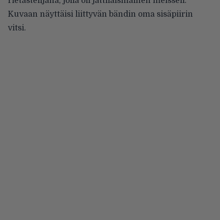
rietastelijana, jolla oli jättiläismäinen meisseli.
Kuvaan näyttäisi liittyvän bändin oma sisäpiirin
vitsi.