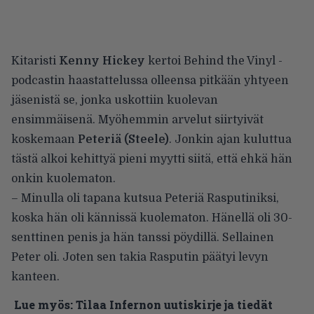
Kitaristi
Kenny Hickey
kertoi Behind the Vinyl -
podcastin haastattelussa olleensa pitkään yhtyeen
jäsenistä se, jonka uskottiin kuolevan
ensimmäisenä. Myöhemmin arvelut siirtyivät
koskemaan
Peteriä (Steele)
. Jonkin ajan kuluttua
tästä alkoi kehittyä pieni myytti siitä, että ehkä hän
onkin kuolematon.
– Minulla oli tapana kutsua Peteriä Rasputiniksi,
koska hän oli kännissä kuolematon. Hänellä oli 30-
senttinen penis ja hän tanssi pöydillä. Sellainen
Peter oli. Joten sen takia Rasputin päätyi levyn
kanteen.
Lue myös:
Tilaa Infernon uutiskirje ja tiedät