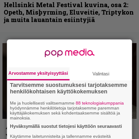
Hellsinki Metal Festival kuvina, osa 2:
Opeth, Misþyrming, Eluveitie, Triptykon
ja muita lauantain esiintyjiä
Arvostamme yksityisyyttäsi
Valintasi
Tarvitsemme suostumuksesi tarjotaksemme
henkilökohtaisen käyttökokemuksen
Me ja huolellisesti valitsemamme
88 teknologiakumppania
hyödynnämme henkilötietoja tarjotaksemme paremman
käyttäjäkokemuksen sekä kohdentaaksemme sisältöä ja
mainoksia.
Hyväksymällä suostut tietojesi käyttöön seuraavasti
Käytämme laitetunnisteita ja tallennamme evästeitä