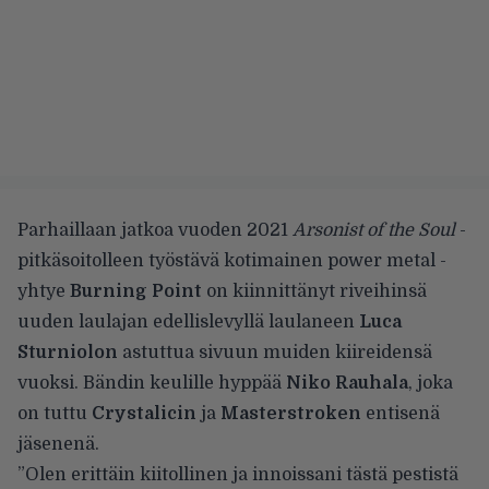
Parhaillaan jatkoa vuoden 2021
Arsonist of the Soul
-
pitkäsoitolleen työstävä kotimainen power metal -
yhtye
Burning Point
on kiinnittänyt riveihinsä
uuden laulajan edellislevyllä laulaneen
Luca
Sturniolon
astuttua sivuun muiden kiireidensä
vuoksi. Bändin keulille hyppää
Niko Rauhala
, joka
on tuttu
Crystalicin
ja
Masterstroken
entisenä
jäsenenä.
”Olen erittäin kiitollinen ja innoissani tästä pestistä