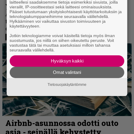
laitteellesi saadaksemme tietoja esimerkiksi sivuista, joilla
vierailit, IP-osoitteestasi sekä laitteesi ominaisuuksista.
Pääset tutustumaan yksityiskohtaisesti käyttötarkoituksiin ja
teknologiakumppaneihimme seuraavalla välilehdellä.
Hylkääminen voi vaikuttaa sivuston toimivuuteen ja
käytettävyyteen.
Jotkin teknologiamme voivat käsitellä tietoja myös ilman
suostumusta, jos niillä on siihen oikeutettu peruste. Voit
vastustaa tätä tai muuttaa asetuksiasi milloin tahansa
seuraavalla välilehdellä.
Hyväksyn kaikki
Omat valintani
Tietosuojakäytäntömme