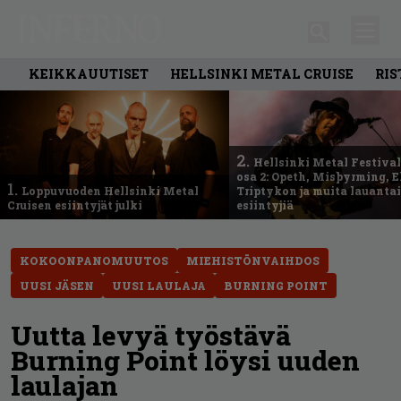
KEIKKAUUTISET
HELLSINKI METAL CRUISE
RIS
2.
Hellsinki Metal Festival
osa 2: Opeth, Misþyrming, E
1.
Loppuvuoden Hellsinki Metal
Triptykon ja muita lauanta
Cruisen esiintyjät julki
esiintyjiä
KOKOONPANOMUUTOS
MIEHISTÖNVAIHDOS
UUSI JÄSEN
UUSI LAULAJA
BURNING POINT
Uutta levyä työstävä
Burning Point löysi uuden
laulajan