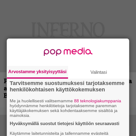
Arvostamme yksityisyyttäsi
Valintasi
Paul Di’Anno on Iron Maidenin laulajista
Tarvitsemme suostumuksesi tarjotaksemme
ainoa todellinen legenda, sanoo Blaze
henkilökohtaisen käyttökokemuksen
Bayley
Me ja huolellisesti valitsemamme
88 teknologiakumppania
hyödynnämme henkilötietoja tarjotaksemme paremman
käyttäjäkokemuksen sekä kohdentaaksemme sisältöä ja
mainoksia.
Hyväksymällä suostut tietojesi käyttöön seuraavasti
Käytämme laitetunnisteita ja tallennamme evästeitä