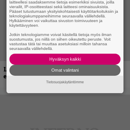
laitteellesi saadaksemme tietoja esimerkiksi sivuista, joilla
vierailit, IP-osoitteestasi sekä laitteesi ominaisuuksista.
Pääset tutustumaan yksityiskohtaisesti käyttötarkoituksiin ja
teknologiakumppaneihimme seuraavalla välilehdellä.
Hylkääminen voi vaikuttaa sivuston toimivuuteen ja
käytettävyyteen.
Jotkin teknologiamme voivat käsitellä tietoja myös ilman
suostumusta, jos niillä on siihen oikeutettu peruste. Voit
vastustaa tätä tai muuttaa asetuksiasi milloin tahansa
seuraavalla välilehdellä.
Hyväksyn kaikki
Loppuvuoden Hellsinki Metal Cruisen
Omat valintani
esiintyjät julki
Tietosuojakäytäntömme