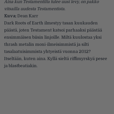
Aina kun Testamentilta tulee uusi levy, on pakko
vitsailla uudesta Testamentista.
Kuva:
Dean Karr
Dark Roots of Earth ilmestyy tasan kuukauden
päästä, joten
Testament
katsoi parhaaksi päästää
ensimmäisen biisin linjoille. Miltä kuulostaa yksi
thrash metalin moni-ilmeisimmistä ja silti
tasalaatuisimmista yhtyeistä vuonna 2012?
Itseltään, kuten aina. Kyllä sieltä riffimyrskyä pesee
ja blastbeatiakin.