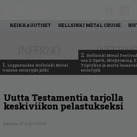
KEIKKAUUTISET
HELLSINKI METAL CRUISE
RIS
2.
Hellsinki Metal Festival
osa 2: Opeth, Misþyrming, E
1.
Loppuvuoden Hellsinki Metal
Triptykon ja muita lauanta
Cruisen esiintyjät julki
esiintyjiä
Uutta Testamentia tarjolla
keskiviikon pelastukseksi
Julkaistu:
27.6.2012 09:01