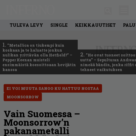
TULEVA LEVY
SINGLE
KEIKKAUUTISET
PALU
1.
”Metallica on tiukempi kuin
koskaan ja te haluatte jonkun
2.
nulikan yrittävän olla Hetfield?” –
”He ovat tuoneet soittoo
Pepper Keenan muisteli
uutta” – Sepulturan Andreas
ensimmäistä koesoittoaan hevijätin
nimeää bändin, jonka riffit
kanssa
tehneet vaikutuksen
EI VOI MUUTA SANOO KU HATTUU NOSTAA
MOONSORROW
Vain Suomessa –
Moonsorrow’n
pakanametalli