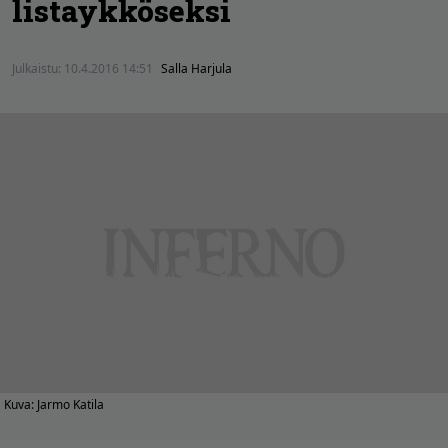
listaykköseksi
Julkaistu:
10.4.2016 14:51
Salla Harjula
Kuva: Jarmo Katila