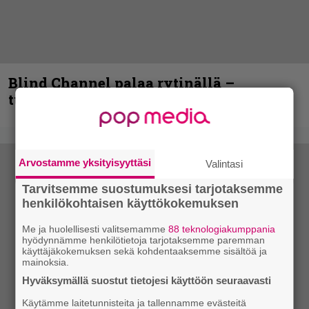
Blind Channel palaa rytinällä –
tuplasingle videoineen julki
Arvostamme yksityisyyttäsi
Valintasi
Tarvitsemme suostumuksesi tarjotaksemme
henkilökohtaisen käyttökokemuksen
Me ja huolellisesti valitsemamme
88 teknologiakumppania
hyödynnämme henkilötietoja tarjotaksemme paremman
käyttäjäkokemuksen sekä kohdentaaksemme sisältöä ja
mainoksia.
Hyväksymällä suostut tietojesi käyttöön seuraavasti
Käytämme laitetunnisteita ja tallennamme evästeitä