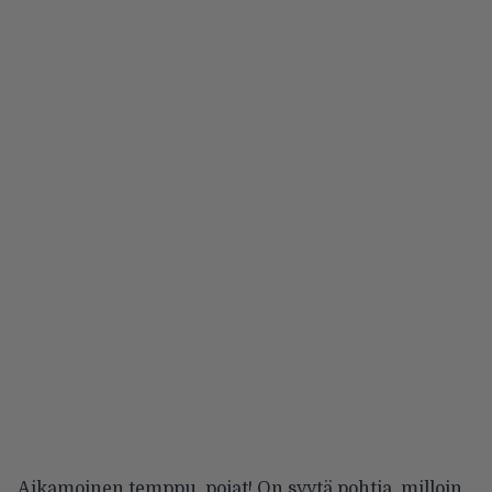
Aikamoinen temppu, pojat! On syytä pohtia, milloin