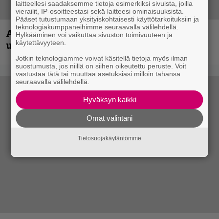
laitteellesi saadaksemme tietoja esimerkiksi sivuista, joilla
vierailit, IP-osoitteestasi sekä laitteesi ominaisuuksista.
Pääset tutustumaan yksityiskohtaisesti käyttötarkoituksiin ja
teknologiakumppaneihimme seuraavalla välilehdellä.
Anthrax vie katsojat keikkatunnelmiin
Hylkääminen voi vaikuttaa sivuston toimivuuteen ja
uudella videollaan
käytettävyyteen.
Jotkin teknologiamme voivat käsitellä tietoja myös ilman
suostumusta, jos niillä on siihen oikeutettu peruste. Voit
vastustaa tätä tai muuttaa asetuksiasi milloin tahansa
seuraavalla välilehdellä.
Hyväksyn kaikki
Omat valintani
Tietosuojakäytäntömme