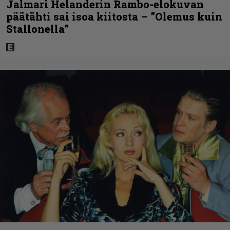
Jalmari Helanderin Rambo-elokuvan
päätähti sai isoa kiitosta – ”Olemus kuin
Stallonella”