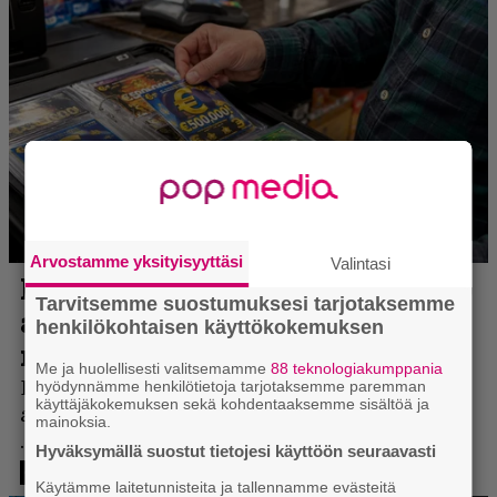
Arvostamme yksityisyyttäsi
Valintasi
Tarvitsemme suostumuksesi tarjotaksemme
henkilökohtaisen käyttökokemuksen
Me ja huolellisesti valitsemamme
88 teknologiakumppania
hyödynnämme henkilötietoja tarjotaksemme paremman
käyttäjäkokemuksen sekä kohdentaaksemme sisältöä ja
mainoksia.
Hyväksymällä suostut tietojesi käyttöön seuraavasti
Käytämme laitetunnisteita ja tallennamme evästeitä