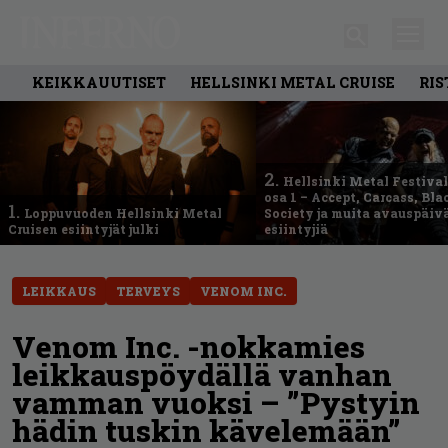
KEIKKAUUTISET
HELLSINKI METAL CRUISE
RIS
2.
Hellsinki Metal Festival
osa 1 – Accept, Carcass, Bla
1.
Loppuvuoden Hellsinki Metal
Society ja muita avauspäiv
Cruisen esiintyjät julki
esiintyjiä
LEIKKAUS
TERVEYS
VENOM INC.
Venom Inc. -nokkamies
leikkauspöydällä vanhan
vamman vuoksi – ”Pystyin
hädin tuskin kävelemään”