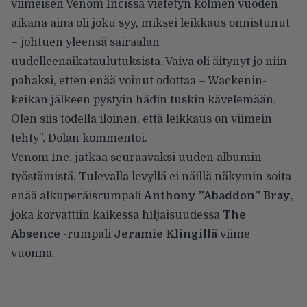
viimeisen Venom Incissä vietetyn kolmen vuoden
aikana aina oli joku syy, miksei leikkaus onnistunut
– johtuen yleensä sairaalan
uudelleenaikataulutuksista. Vaiva oli äitynyt jo niin
pahaksi, etten enää voinut odottaa – Wackenin-
keikan jälkeen pystyin hädin tuskin kävelemään.
Olen siis todella iloinen, että leikkaus on viimein
tehty”, Dolan kommentoi.
Venom Inc. jatkaa seuraavaksi uuden albumin
työstämistä. Tulevalla levyllä ei näillä näkymin soita
enää alkuperäisrumpali
Anthony ”Abaddon” Bray
,
joka
korvattiin kaikessa hiljaisuudessa
The
Absence
-rumpali
Jeramie Klingillä
viime
vuonna.