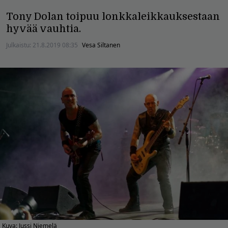
Tony Dolan toipuu lonkkaleikkauksestaan
hyvää vauhtia.
Julkaistu:
21.8.2019 08:35
Vesa Siltanen
Kuva: Jussi Niemelä