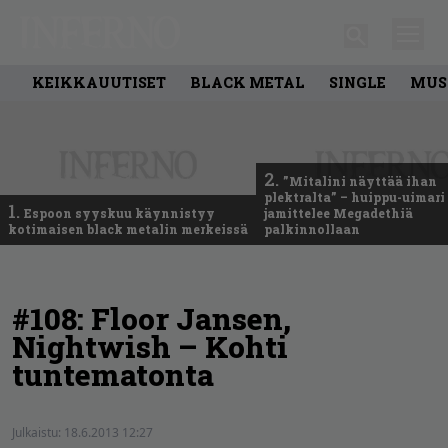
KEIKKAUUTISET
BLACK METAL
SINGLE
MUS
2.
”Mitalini näyttää ihan
plektralta” – huippu-uimari
1.
Espoon syyskuu käynnistyy
jamittelee Megadethiä
kotimaisen black metalin merkeissä
palkinnollaan
#108: Floor Jansen,
Nightwish – Kohti
tuntematonta
Julkaistu:
18.6.2013 12:27