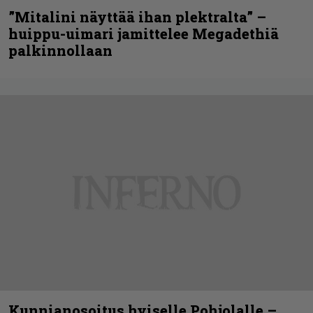
”Mitalini näyttää ihan plektralta” –
huippu-uimari jamittelee Megadethiä
palkinnollaan
Kunnianosoitus hyiselle Pohjolalle –