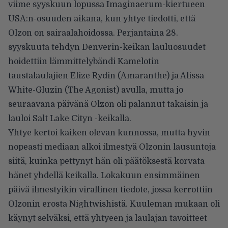
viime syyskuun lopussa Imaginaerum-kiertueen
USA:n-osuuden aikana, kun yhtye tiedotti, että
Olzon on sairaalahoidossa. Perjantaina 28.
syyskuuta tehdyn Denverin-keikan lauluosuudet
hoidettiin lämmittelybändi Kamelotin
taustalaulajien Elize Rydin (Amaranthe) ja Alissa
White-Gluzin (The Agonist) avulla, mutta jo
seuraavana päivänä Olzon oli palannut takaisin ja
lauloi Salt Lake Cityn -keikalla.
Yhtye kertoi kaiken olevan kunnossa, mutta hyvin
nopeasti mediaan alkoi ilmestyä Olzonin lausuntoja
siitä, kuinka pettynyt hän oli päätöksestä korvata
hänet yhdellä keikalla. Lokakuun ensimmäinen
päivä ilmestyikin virallinen tiedote, jossa kerrottiin
Olzonin erosta Nightwishistä. Kuuleman mukaan oli
käynyt selväksi, että yhtyeen ja laulajan tavoitteet