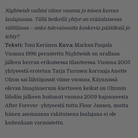
Nightwish vaihtoi viime vuonna jo toisen kerran
laulajaansa. Tällä hetkellä yhtye on eräänlaisessa
välitilassa – onko tulevaisuutta koskevia päätöksiä jo
tehty?
Teksti:
Toni Keränen
Kuva:
Markus Paajala
Vuonna 1996 perustettu Nightwish on urallaan
jälleen kerran erikoisessa tilanteessa. Vuonna 2005
yhtyeestä erotetun Tarja Turusen korvaaja Anette
Olzon sai lähtöpassit viime vuonna. Käynnissä
olevan Imaginaerum-kiertueen keikat on Olzonin
lähdön jälkeen hoitanut vuonna 2009 hajonneesta
After Forever -yhtyeestä tuttu Floor Jansen, mutta
hänen asemaansa vakituisena laulajana ei ole
kuitenkaan varmistettu.