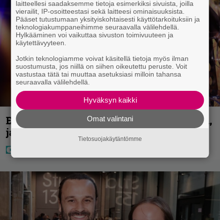
laitteellesi saadaksemme tietoja esimerkiksi sivuista, joilla
vierailit, IP-osoitteestasi sekä laitteesi ominaisuuksista.
Pääset tutustumaan yksityiskohtaisesti käyttötarkoituksiin ja
teknologiakumppaneihimme seuraavalla välilehdellä.
Hylkääminen voi vaikuttaa sivuston toimivuuteen ja
käytettävyyteen.
Jotkin teknologiamme voivat käsitellä tietoja myös ilman
suostumusta, jos niillä on siihen oikeutettu peruste. Voit
vastustaa tätä tai muuttaa asetuksiasi milloin tahansa
seuraavalla välilehdellä.
Hyväksyn kaikki
Eurojackpotissa poksahti 32,7 miljoonaa,
Omat valintani
ja tänne Suomen isoin voitto meni
Tietosuojakäytäntömme