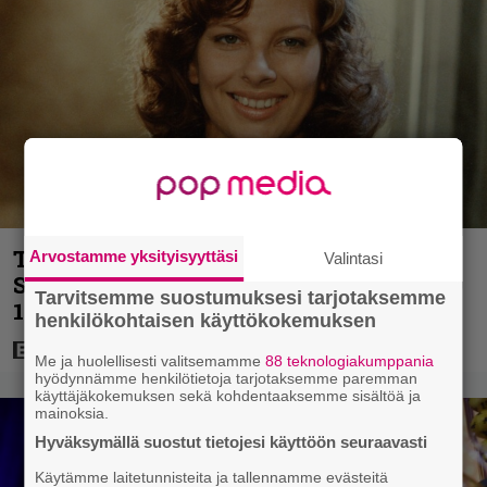
Tänän tv:ssä: Esko Salminen ja Satu
Arvostamme yksityisyyttäsi
Valintasi
Silvo tekevät hienot pääroolit vuoden
Tarvitsemme suostumuksesi tarjotaksemme
1984 menestyselokuvassa
henkilökohtaisen käyttökokemuksen
Me ja huolellisesti valitsemamme
88 teknologiakumppania
hyödynnämme henkilötietoja tarjotaksemme paremman
käyttäjäkokemuksen sekä kohdentaaksemme sisältöä ja
mainoksia.
Hyväksymällä suostut tietojesi käyttöön seuraavasti
Käytämme laitetunnisteita ja tallennamme evästeitä