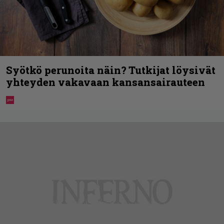
Syötkö perunoita näin? Tutkijat löysivät
yhteyden vakavaan kansansairauteen