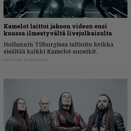
Kamelot laittoi jakoon videon ensi
kuussa ilmestyvältä livejulkaisulta
Hollannin Tilburgissa taltioitu keikka
sisältää kaikki Kamelot-suosikit.
09.07.2020
Joni Juutilainen