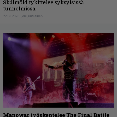
Skálmöld tykittelee syksyisissä
tunnelmissa.
22.08.2020
Joni Juutilainen
Manowar työskentelee The Final Battle