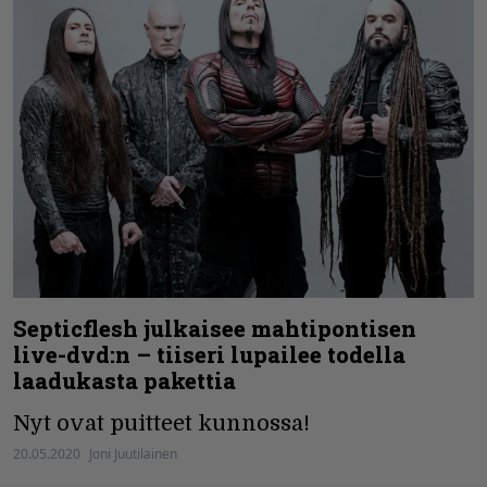
Septicflesh julkaisee mahtipontisen
live-dvd:n – tiiseri lupailee todella
laadukasta pakettia
Nyt ovat puitteet kunnossa!
20.05.2020
Joni Juutilainen