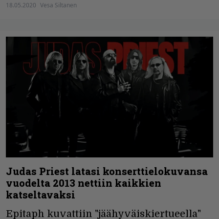
18.05.2020
Vesa Siltanen
Judas Priest latasi konserttielokuvansa
vuodelta 2013 nettiin kaikkien
katseltavaksi
Epitaph kuvattiin "jäähyväiskiertueella"