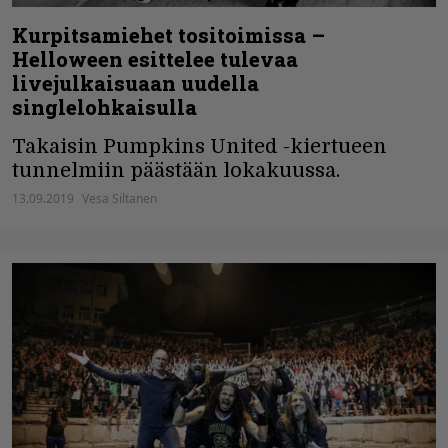
Kurpitsamiehet tositoimissa –
Helloween esittelee tulevaa
livejulkaisuaan uudella
singlelohkaisulla
Takaisin Pumpkins United -kiertueen
tunnelmiin päästään lokakuussa.
13.09.2019
Vesa Siltanen