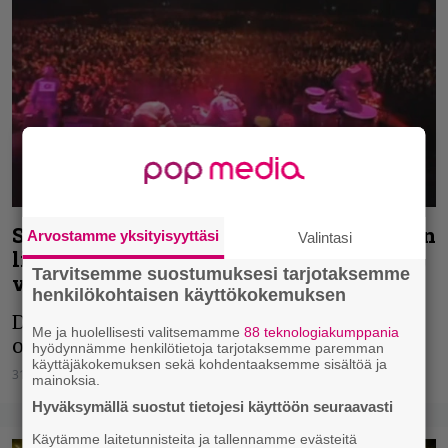
Slipknot latasi Iowa-kiertueella kuvatun
Arvostamme yksityisyyttäsi
Valintasi
live-dvd:nsä nettiin – katso kun vielä
Tarvitsemme suostumuksesi tarjotaksemme
voit
henkilökohtaisen käyttökokemuksen
Disasterpieces esittää hurjassa iskussa
Me ja huolellisesti valitsemamme
88 teknologiakumppania
olevan yhtyeen.
hyödynnämme henkilötietoja tarjotaksemme paremman
käyttäjäkokemuksen sekä kohdentaaksemme sisältöä ja
31.08.2020
Vesa Siltanen
mainoksia.
Hyväksymällä suostut tietojesi käyttöön seuraavasti
Käytämme laitetunnisteita ja tallennamme evästeitä