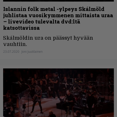
Islannin folk metal -ylpeys Skálmöld
juhlistaa vuosikymmenen mittaista uraa
– livevideo tulevalta dvd:ltä
katsottavissa
Skálmöldin ura on päässyt hyvään
vauhtiin.
23.07.2020
Joni Juutilainen