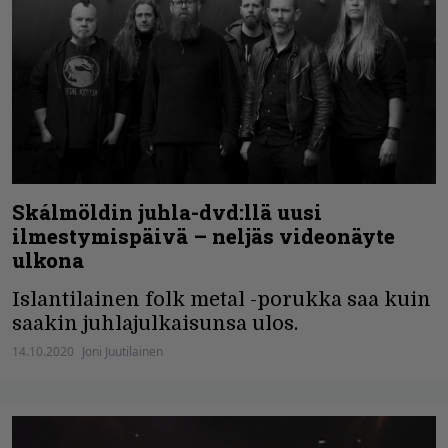
Skálmöldin juhla-dvd:llä uusi
ilmestymispäivä – neljäs videonäyte
ulkona
Islantilainen folk metal -porukka saa kuin
saakin juhlajulkaisunsa ulos.
14.10.2020
Joni Juutilainen