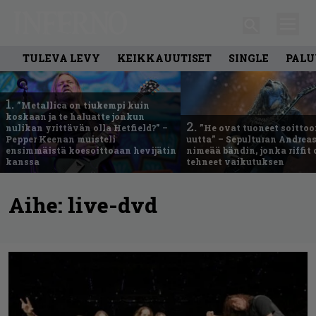
TULEVA LEVY
KEIKKAUUTISET
SINGLE
PALU
1.
”Metallica on tiukempi kuin
koskaan ja te haluatte jonkun
2.
nulikan yrittävän olla Hetfield?” –
”He ovat tuoneet soittoo
Pepper Keenan muisteli
uutta” – Sepulturan Andreas
ensimmäistä koesoittoaan hevijätin
nimeää bändin, jonka riffit
kanssa
tehneet vaikutuksen
Aihe:
live-dvd