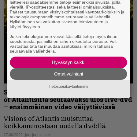
laitteellesi saadaksemme tietoja esimerkiksi sivuista, joilla
vierailit, IP-osoitteestasi sekä laitteesi ominaisuuksista.
Pääset tutustumaan yksityiskohtaisesti käyttötarkoituksiin ja
teknologiakumppaneihimme seuraavalla välilehdellä.
Hylkääminen voi vaikuttaa sivuston toimivuuteen ja
käytettävyyteen.
Jotkin teknologiamme voivat käsitellä tietoja myös ilman
suostumusta, jos niillä on siihen oikeutettu peruste. Voit
vastustaa tätä tai muuttaa asetuksiasi milloin tahansa
seuraavalla välilehdellä.
Hyväksyn kaikki
Omat valintani
Tietosuojakäytäntömme
Sinfonista metallia soittavalta Visions
of Atlantisilta seuraavaksi ulos live-dvd
– ensimmäinen video väijyttävissä
Visions of Atlantis muistuttaa
keikkamenostaan uudella dvd:llä.
27.08.2020
Joni Juutilainen