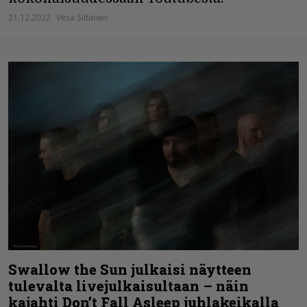
21.12.2022
Vesa Siltanen
Swallow the Sun julkaisi näytteen
tulevalta livejulkaisultaan – näin
kajahti Don’t Fall Asleep juhlakeikalla