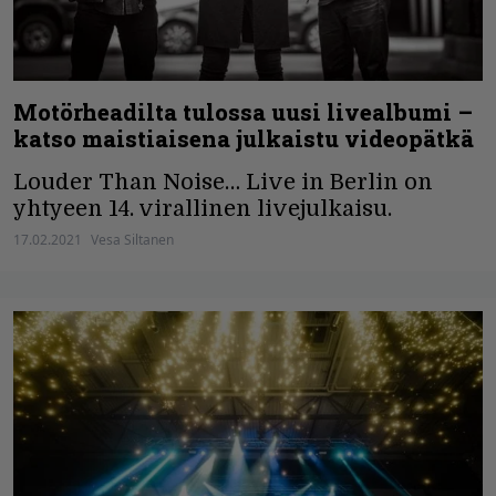
Motörheadilta tulossa uusi livealbumi –
katso maistiaisena julkaistu videopätkä
Louder Than Noise… Live in Berlin on
yhtyeen 14. virallinen livejulkaisu.
17.02.2021
Vesa Siltanen