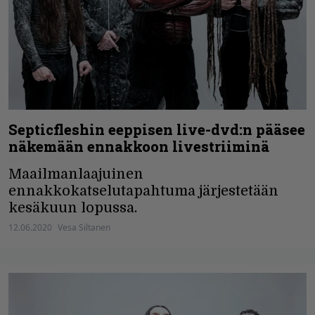
Septicfleshin eeppisen live-dvd:n pääsee
näkemään ennakkoon livestriiminä
Maailmanlaajuinen
ennakkokatselutapahtuma järjestetään
kesäkuun lopussa.
12.06.2020
Vesa Siltanen