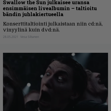
Swallow the Sun julkaisee uransa
ensimmäisen livealbumin – taltioitu
bändin juhlakiertueella
Konserttitaltiointi julkaistaan niin cd:nä,
vinyylinä kuin dvd:nä.
28.05.2021
Vesa Siltanen