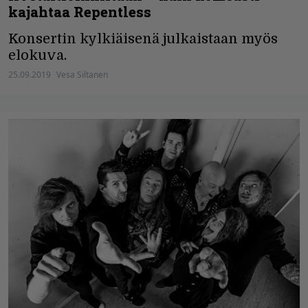
kajahtaa Repentless
Konsertin kylkiäisenä julkaistaan myös
elokuva.
25.09.2019
Vesa Siltanen