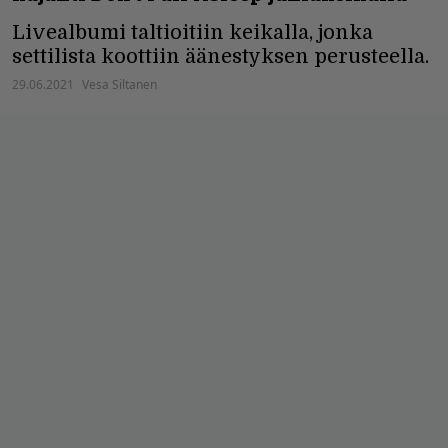
Livealbumi taltioitiin keikalla, jonka
settilista koottiin äänestyksen perusteella.
29.06.2021
Vesa Siltanen