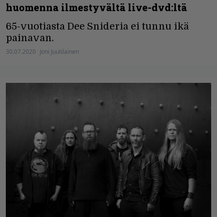
huomenna ilmestyvältä live-dvd:ltä
65-vuotiasta Dee Snideria ei tunnu ikä
painavan.
30.07.2020
Joni Juutilainen