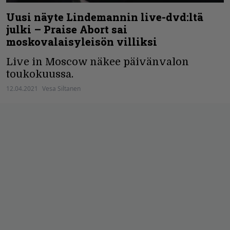
Uusi näyte Lindemannin live-dvd:ltä
julki – Praise Abort sai
moskovalaisyleisön villiksi
Live in Moscow näkee päivänvalon
toukokuussa.
12.04.2021
Vesa Siltanen