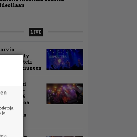
ideollaan
LIVE
arvio:
puunmyyty
stia saatteli
lturan ikiuneen
ki Raikasi
ereella –
sen
rnon neljä
evää nostoa
arin
tietoja
 ja
kospäivän
yksistä
toja
uu vanhaan