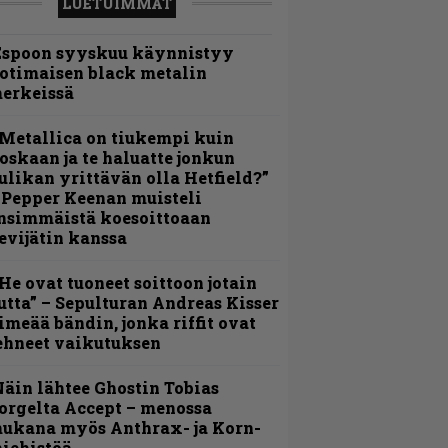
LUETUIMMAT
Espoon syyskuu käynnistyy
otimaisen black metalin
erkeissä
Metallica on tiukempi kuin
oskaan ja te haluatte jonkun
ulikan yrittävän olla Hetfield?”
 Pepper Keenan muisteli
nsimmäistä koesoittoaan
evijätin kanssa
He ovat tuoneet soittoon jotain
utta” – Sepulturan Andreas Kisser
imeää bändin, jonka riffit ovat
ehneet vaikutuksen
äin lähtee Ghostin Tobias
orgelta Accept – menossa
ukana myös Anthrax- ja Korn-
iehistöä