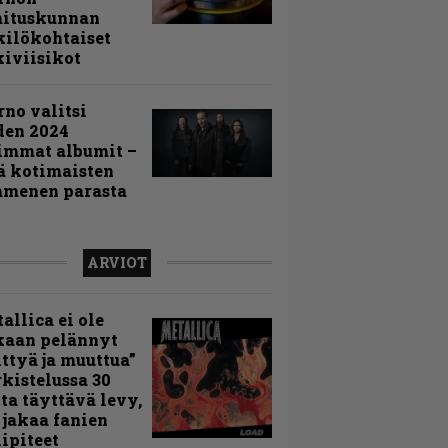
mituskunnan
ilökohtaiset
iviisikot
rno valitsi
den 2024
immat albumit –
ä kotimaisten
menen parasta
ARVIOT
allica ei ole
kaan pelännyt
ttyä ja muuttua”
rkistelussa 30
ta täyttävä levy,
 jakaa fanien
ipiteet