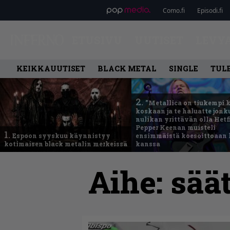
Como.fi
Episodi.fi
ETUSIVU
UUTISET
LEVY
KEIKKAUUTISET
BLACK METAL
SINGLE
TUL
2.
”Metallica on tiukempi 
koskaan ja te haluatte jonk
nulikan yrittävän olla Hetfi
Pepper Keenan muisteli
1.
Espoon syyskuu käynnistyy
ensimmäistä koesoittoaan 
kotimaisen black metalin merkeissä
kanssa
Aihe:
sää