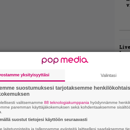
v
Live
Lop
Tava
Sepu
vostamme yksityisyyttäsi
Valintasi
Rok
Tamp
semme suostumuksesi tarjotaksemme henkilökohtai
Infe
ökokemuksen
väk
fest
lellisesti valitsemamme
88 teknologiakumppania
hyödynnämme henkilö
semme paremman käyttäjäkokemuksen sekä kohdentaaksemme sisältöä
kak
a.
esit
ällä suostut tietojesi käyttöön seuraavasti
laitetunnisteita ja tallennamme evästeitä laitteellesi saadaksemme tie
Pal