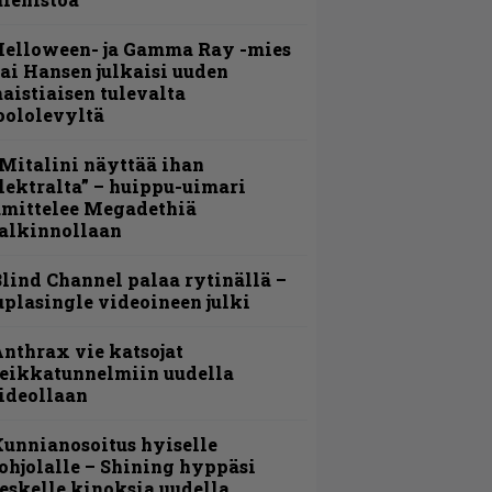
Helloween- ja Gamma Ray -mies
ai Hansen julkaisi uuden
aistiaisen tulevalta
oololevyltä
Mitalini näyttää ihan
lektralta” – huippu-uimari
amittelee Megadethiä
alkinnollaan
lind Channel palaa rytinällä –
uplasingle videoineen julki
nthrax vie katsojat
eikkatunnelmiin uudella
ideollaan
unnianosoitus hyiselle
ohjolalle – Shining hyppäsi
eskelle kinoksia uudella