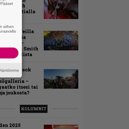
. Pääset
toon – Arch
e
my Tavastialla
n siihen
llä festareilla
uraavalla
ki on aina
allaan” –
rtti John Smith
 Festivalista
n Smith Rock
äytäntömme
ivalin
sögalleria –
aatko itsesi tai
uja joukosta?
KOLUMNIT
den 2025