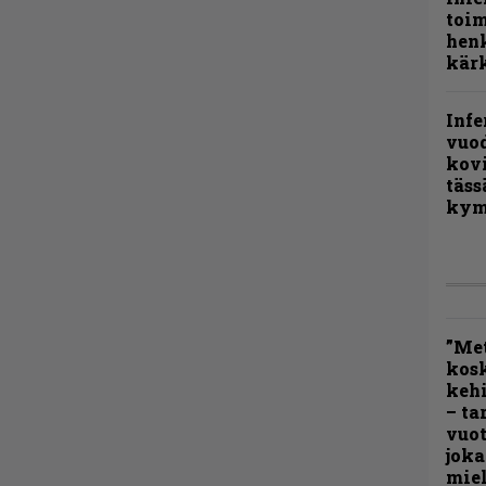
toi
henk
kärk
Infe
vuo
kov
täss
kym
”Met
kos
kehi
– ta
vuot
joka
miel