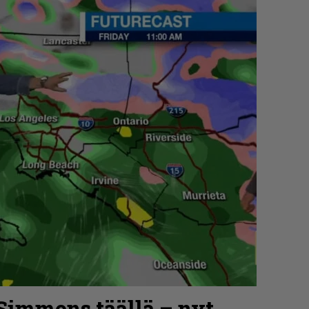
 Simmons täällä – nyt