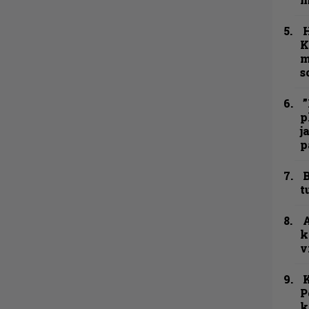
K
m
s
”
p
j
p
B
t
A
k
v
K
P
k