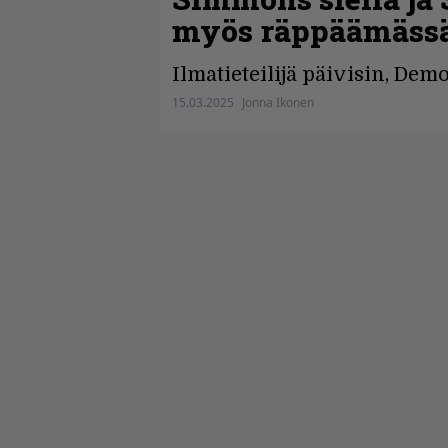
myös räppäämässä
Ilmatieteilijä päivisin, Dem
15.03.2025
Jonna Ikonen