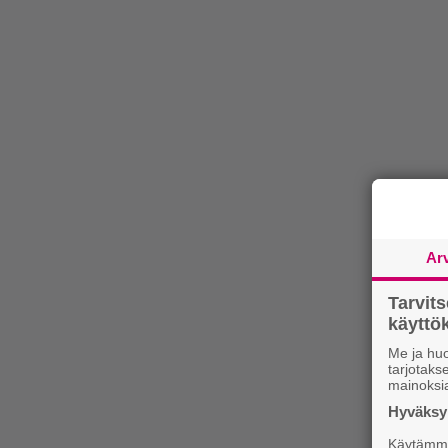
Ar
Tarvit
käytt
Me ja huo
tarjotak
mainoksi
Hyväksym
Käytämme 