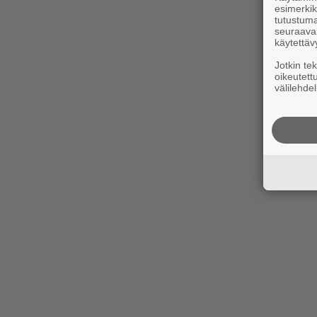
esimerkiks
tutustuma
seuraaval
käytettäv
Jotkin te
oikeutett
välilehdel