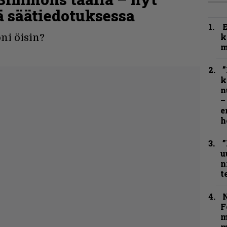
 säätiedotuksessa
k
oni öisin?
m
”
k
n
–
e
h
”
u
n
t
N
F
m
m