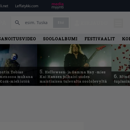
i.net
Leffatykki.com
PA
Etsi
KIRJAUDU
SANOITUSVIDEO
SOOLOALBUMI
FESTIVAALIT
KO
5.
ostin Tobias
Helloween- ja Gamma Ray -mies
6.
– menossa mukana
Kai Hansen julkaisi uuden
Blind
 Korn-miehistöä
maistiaisen tulevalta soololevyltä
tuplasin