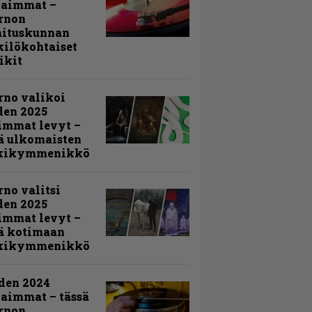
kaimmat –
rnon
mituskunnan
ilökohtaiset
ikit
rno valikoi
den 2025
immat levyt –
ä ulkomaisten
kikymmenikkö
rno valitsi
den 2025
immat levyt –
ä kotimaan
kikymmenikkö
den 2024
aimmat – tässä
rnon