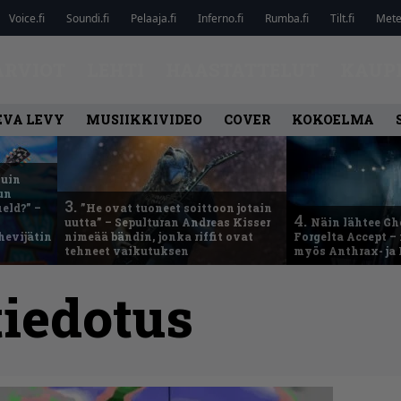
Voice.fi
Soundi.fi
Pelaaja.fi
Inferno.fi
Rumba.fi
Tilt.fi
Metel
ARVIOT
LEHTI
HAASTATTELUT
KAUP
EVA LEVY
MUSIIKKIVIDEO
COVER
KOKOELMA
kuin
un
3.
eld?” –
”He ovat tuoneet soittoon jotain
4.
uutta” – Sepulturan Andreas Kisser
Näin lähtee Gh
hevijätin
nimeää bändin, jonka riffit ovat
Forgelta Accept 
tehneet vaikutuksen
myös Anthrax- ja
tiedotus