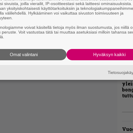
i sivuista, joilla vierailit, IP-osoitteestasi sekä laitteesi ominaisuuksista
liit
an yksityiskohtaisesti käyttötarkoituksiin ja teknologiakumppaneihimm
Ene
la välilehdellä. Hylkääminen voi vaikuttaa sivuston toimivuuteen ja
yyteen.
knologiamme voivat käsitellä tietoja myös ilman suostumusta, jos niillä o
”Näi
u peruste. Voit vastustaa tätä tai muuttaa asetuksiasi milloin tahansa se
lä.
kaik
kohd
rapo
Omat valintani
Hyväksyn kaikki
Rock
Joh
Tietosuojak
Fest
ylei
bong
tutt
Vuo