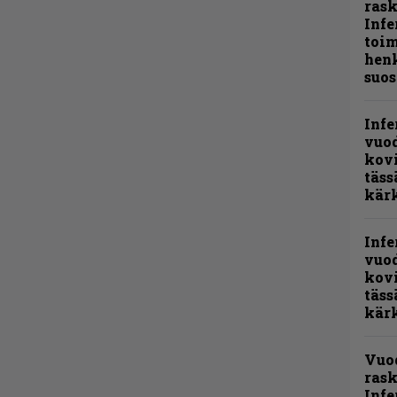
ras
Infe
toi
henk
suos
Infe
vuo
kov
täss
kär
Infe
vuo
kov
täss
kär
Vuo
rask
Infe