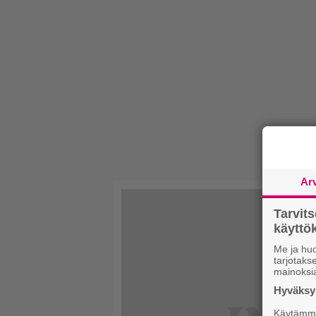
Ar
Tarvit
käytt
Me ja huo
tarjotak
mainoksi
Hyväksym
Käytämme 