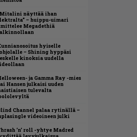
Mitalini näyttää ihan
lektralta” – huippu-uimari
amittelee Megadethiä
alkinnollaan
unnianosoitus hyiselle
ohjolalle – Shining hyppäsi
eskelle kinoksia uudella
ideollaan
Helloween- ja Gamma Ray -mies
ai Hansen julkaisi uuden
aistiaisen tulevalta
oololevyltä
lind Channel palaa rytinällä –
uplasingle videoineen julki
hrash ’n’ roll -yhtye Madred
yydittää levyjulkaisua