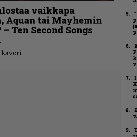
ulostaa vaikkapa
”
n, Aquan tai Mayhemin
p
j
? – Ten Second Songs
p
n
K
P
kaveri.
k
v
K
m
s
B
t
T
r