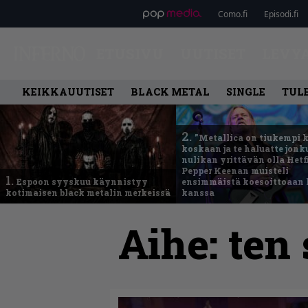
Como.fi
Episodi.fi
ETUSIVU
UUTISET
LEVY
KEIKKAUUTISET
BLACK METAL
SINGLE
TUL
2.
”Metallica on tiukempi 
koskaan ja te haluatte jonk
nulikan yrittävän olla Hetfi
Pepper Keenan muisteli
1.
Espoon syyskuu käynnistyy
ensimmäistä koesoittoaan 
kotimaisen black metalin merkeissä
kanssa
Aihe:
ten