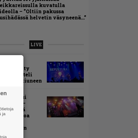
eikkareissulla kuvatulla
ideolla – ”Oltiin pakussa
usihädässä helvetin väsyneenä…”
LIVE
arvio:
puunmyyty
stia saatteli
lturan ikiuneen
sen
ki Raikasi
ereella –
rnon neljä
tietoja
 ja
evää nostoa
arin
kospäivän
yksistä
toja