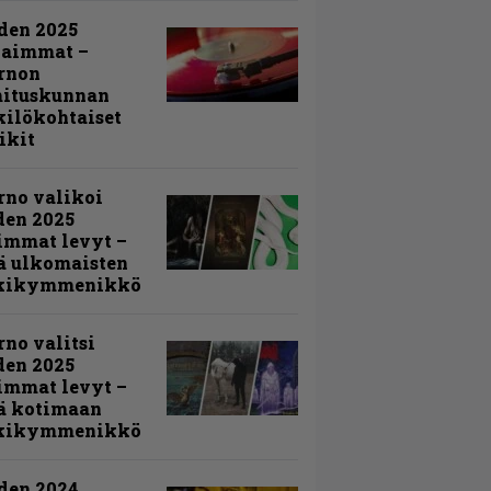
den 2025
kaimmat –
rnon
mituskunnan
ilökohtaiset
ikit
rno valikoi
den 2025
immat levyt –
ä ulkomaisten
kikymmenikkö
rno valitsi
den 2025
immat levyt –
ä kotimaan
kikymmenikkö
den 2024