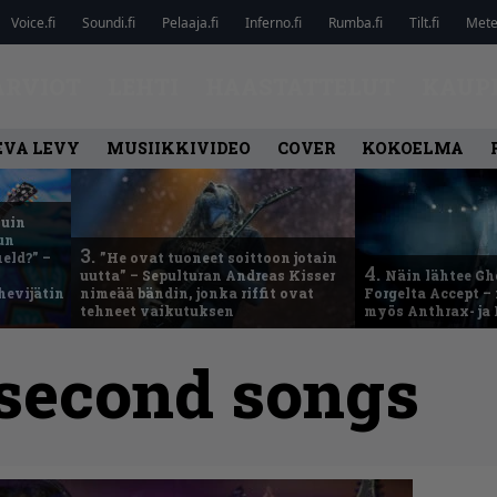
Voice.fi
Soundi.fi
Pelaaja.fi
Inferno.fi
Rumba.fi
Tilt.fi
Metel
ARVIOT
LEHTI
HAASTATTELUT
KAUP
EVA LEVY
MUSIIKKIVIDEO
COVER
KOKOELMA
kuin
un
3.
eld?” –
”He ovat tuoneet soittoon jotain
4.
uutta” – Sepulturan Andreas Kisser
Näin lähtee Gh
hevijätin
nimeää bändin, jonka riffit ovat
Forgelta Accept 
tehneet vaikutuksen
myös Anthrax- ja
 second songs