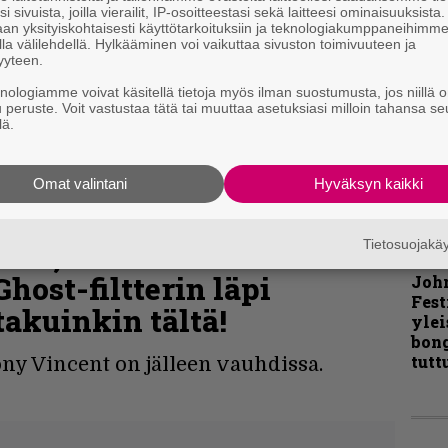
i sivuista, joilla vierailit, IP-osoitteestasi sekä laitteesi ominaisuuksista
an yksityiskohtaisesti käyttötarkoituksiin ja teknologiakumppaneihimm
Pal
la välilehdellä. Hylkääminen voi vaikuttaa sivuston toimivuuteen ja
liit
yyteen.
Ene
knologiamme voivat käsitellä tietoja myös ilman suostumusta, jos niillä o
u peruste. Voit vastustaa tätä tai muuttaa asetuksiasi milloin tahansa se
lä.
”Näi
kaik
Omat valintani
Hyväksyn kaikki
kohd
rapo
Rock
Tietosuojak
nna, Abba tai Notorious
Ghost-filtterin läpi
Joh
Fest
akuinkin tältä!
ylei
bong
tutt
y Vincent on jälleen vauhdissa.