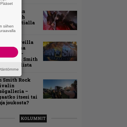
. Pääset
e
uu vanhaan
toon – Arch
my Tavastialla
n siihen
uraavalla
llä festareilla
ki on aina
allaan” –
rtti John Smith
 Festivalista
äytäntömme
n Smith Rock
ivalin
sögalleria –
aatko itsesi tai
uja joukosta?
KOLUMNIT