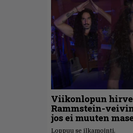
Viikonlopun hirvei
Rammstein-veivin
jos ei muuten mas
Loppuu se ilkamointi.