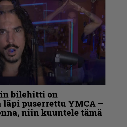
n bilehitti on
 läpi puserrettu YMCA –
enna, niin kuuntele tämä