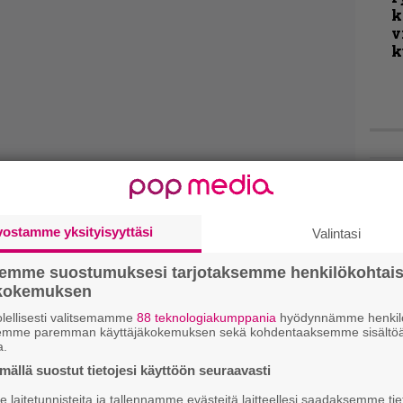
k
v
k
Live
Lop
Tava
vostamme yksityisyyttäsi
Valintasi
Sepu
semme suostumuksesi tarjotaksemme henkilökohtai
Rok
ökokemuksen
Tamp
Infe
lellisesti valitsemamme
88 teknologiakumppania
hyödynnämme henkilö
semme paremman käyttäjäkokemuksen sekä kohdentaaksemme sisältöä
väk
a.
fest
ällä suostut tietojesi käyttöön seuraavasti
kak
esit
laitetunnisteita ja tallennamme evästeitä laitteellesi saadaksemme tie