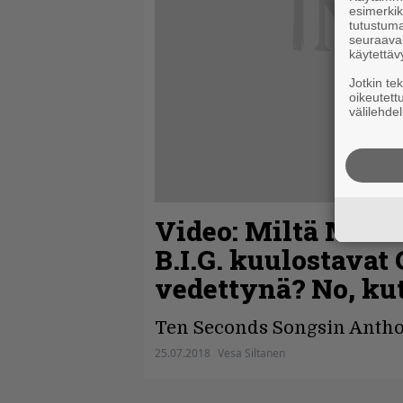
esimerkiks
tutustuma
seuraaval
käytettäv
Jotkin te
oikeutett
välilehdel
Video: Miltä Mado
B.I.G. kuulostavat 
vedettynä? No, kut
Ten Seconds Songsin Anthon
25.07.2018
Vesa Siltanen