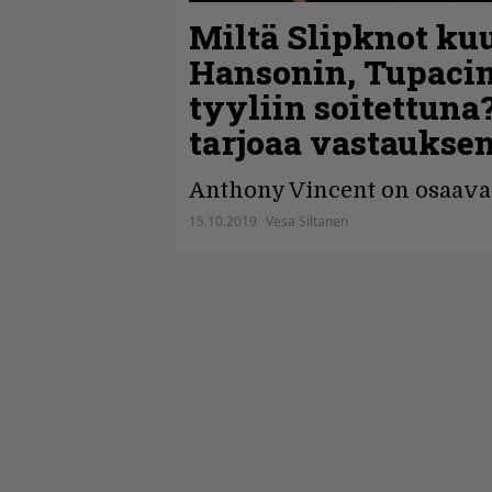
Miltä Slipknot ku
Hansonin, Tupaci
tyyliin soitettuna
tarjoaa vastaukse
Anthony Vincent on osaava 
15.10.2019
Vesa Siltanen