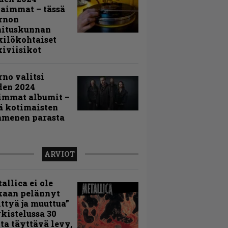
aimmat – tässä
rnon
mituskunnan
ilökohtaiset
iviisikot
rno valitsi
den 2024
immat albumit –
ä kotimaisten
menen parasta
ARVIOT
allica ei ole
kaan pelännyt
ttyä ja muuttua”
rkistelussa 30
ta täyttävä levy,