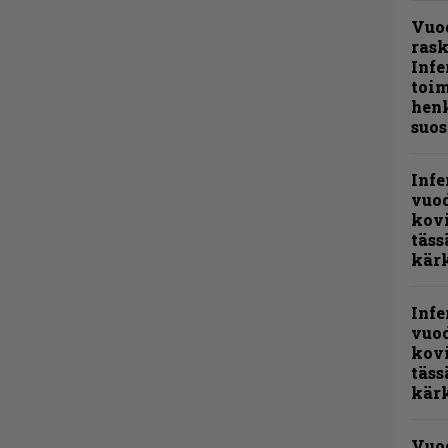
Vuo
ras
Infe
toi
henk
suos
Infe
vuo
kov
täss
kär
Infe
vuo
kov
täss
kär
Vuo