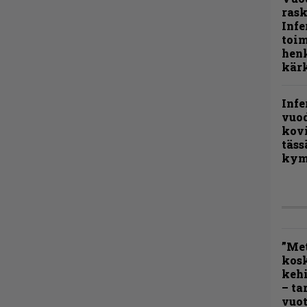
rask
Infe
toi
henk
kärk
Infe
vuo
kov
täss
kym
”Met
kos
kehi
– ta
vuot