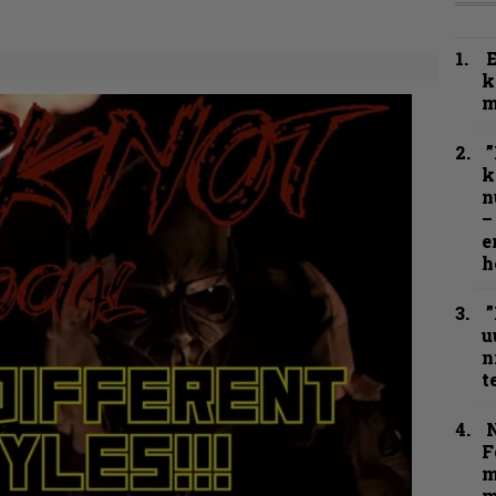
k
m
”
k
n
–
e
h
”
u
n
t
N
F
m
m