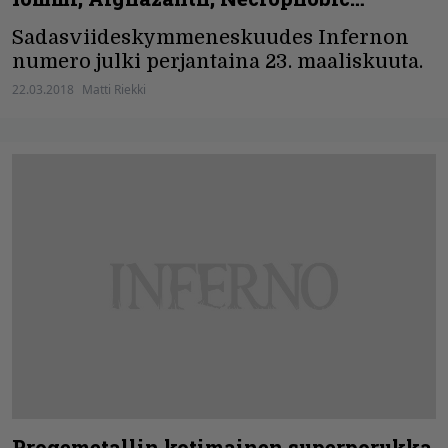
Sadasviideskymmeneskuudes Infernon
numero julki perjantaina 23. maaliskuuta.
22.03.2018
Matti Riekki
Progemetallin kotimainen superporukka