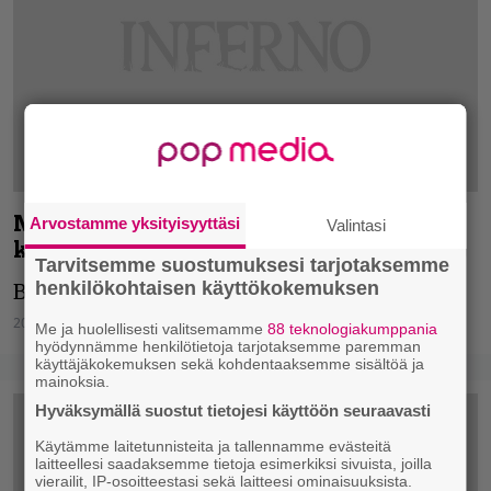
Meri-ilmaa ja myrskytuulta – katso
Arvostamme yksityisyyttäsi
Valintasi
kuvagalleria Barren Earthin keikalta!
Tarvitsemme suostumuksesi tarjotaksemme
henkilökohtaisen käyttökokemuksen
Barren Earth – Nosturi, Helsinki, 2.4.2015
20.04.2015
Me ja huolellisesti valitsemamme
88 teknologiakumppania
hyödynnämme henkilötietoja tarjotaksemme paremman
käyttäjäkokemuksen sekä kohdentaaksemme sisältöä ja
mainoksia.
Hyväksymällä suostut tietojesi käyttöön seuraavasti
Käytämme laitetunnisteita ja tallennamme evästeitä
laitteellesi saadaksemme tietoja esimerkiksi sivuista, joilla
vierailit, IP-osoitteestasi sekä laitteesi ominaisuuksista.