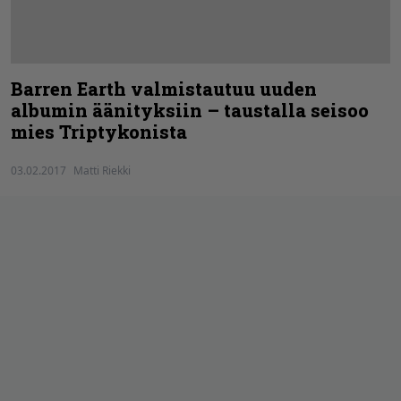
Barren Earth valmistautuu uuden
albumin äänityksiin – taustalla seisoo
mies Triptykonista
03.02.2017
Matti Riekki