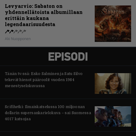
Levyarvio: Sabaton on
yhdennellätoista albumillaan
erittäin kaukana
legendaarisuudesta
Aki Nuopponen
Tänän tv:ssä: Esko Salminen ja Satu Silvo
tekevät hienot pääroolit vuoden 1984
menestyselokuvassa
Scifihetki: Ilmaiskatselussa 100 miljoonan
dollarin supersankarielokuva – sai Suomessa
4017 katsojaa