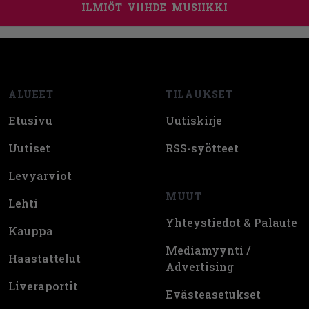
ILMIÖT
VIIHDE
MUSIIKKI
Footer
ALUEET
TILAUKSET
Etusivu
Uutiskirje
Uutiset
RSS-syötteet
Levyarviot
MUUT
Lehti
Yhteystiedot & Palaute
Kauppa
Mediamyynti /
Haastattelut
Advertising
Liveraportit
Evästeasetukset