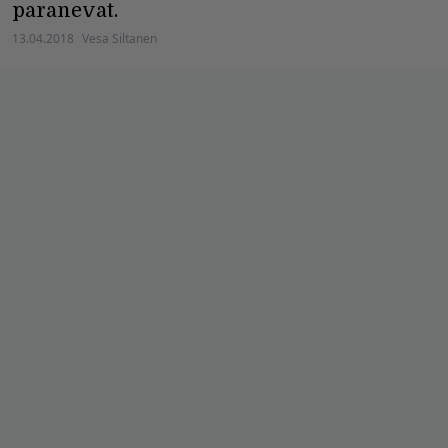
paranevat.
13.04.2018
Vesa Siltanen