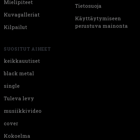
Mielipiteet
Tietosuoja
Kuvagalleriat
Käyttäytymiseen
perustuva mainonta
Kilpailut
SUOSITUT AIHEET
keikkauutiset
black metal
single
Tuleva levy
musiikkivideo
cover
Kokoelma