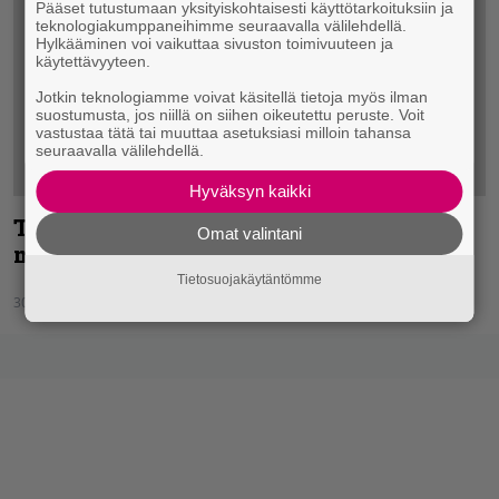
Pääset tutustumaan yksityiskohtaisesti käyttötarkoituksiin ja
teknologiakumppaneihimme seuraavalla välilehdellä.
Hylkääminen voi vaikuttaa sivuston toimivuuteen ja
käytettävyyteen.
Jotkin teknologiamme voivat käsitellä tietoja myös ilman
suostumusta, jos niillä on siihen oikeutettu peruste. Voit
vastustaa tätä tai muuttaa asetuksiasi milloin tahansa
seuraavalla välilehdellä.
Hyväksyn kaikki
Tässä olisi uusi Barren Earth -
Omat valintani
musiikkivideo
Tietosuojakäytäntömme
30.03.2015