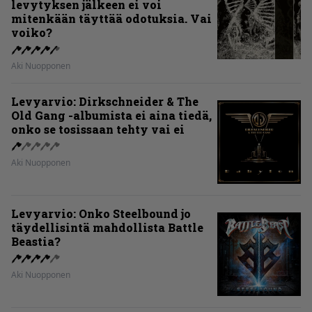
levytyksen jälkeen ei voi
mitenkään täyttää odotuksia. Vai
voiko?
Aki Nuopponen
Levyarvio: Dirkschneider & The
Old Gang -albumista ei aina tiedä,
onko se tosissaan tehty vai ei
Aki Nuopponen
Levyarvio: Onko Steelbound jo
täydellisintä mahdollista Battle
Beastia?
Aki Nuopponen