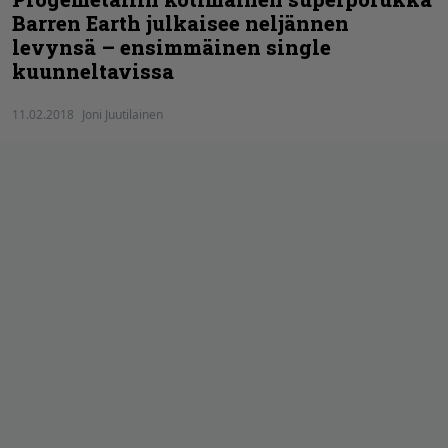
Barren Earth julkaisee neljännen
levynsä – ensimmäinen single
kuunneltavissa
11.02.2018
Joni Juutilainen