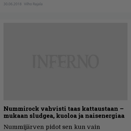
30.06.2018
Vilho Rajala
Nummirock vahvisti taas kattaustaan –
mukaan sludgea, kuoloa ja naisenergiaa
Nummijärven pidot sen kun vain