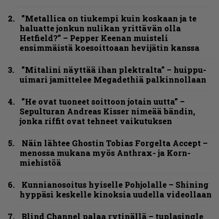
”Metallica on tiukempi kuin koskaan ja te
haluatte jonkun nulikan yrittävän olla
Hetfield?” – Pepper Keenan muisteli
ensimmäistä koesoittoaan hevijätin kanssa
”Mitalini näyttää ihan plektralta” – huippu-
uimari jamittelee Megadethiä palkinnollaan
”He ovat tuoneet soittoon jotain uutta” –
Sepulturan Andreas Kisser nimeää bändin,
jonka riffit ovat tehneet vaikutuksen
Näin lähtee Ghostin Tobias Forgelta Accept –
menossa mukana myös Anthrax- ja Korn-
miehistöä
Kunnianosoitus hyiselle Pohjolalle – Shining
hyppäsi keskelle kinoksia uudella videollaan
Blind Channel palaa rytinällä – tuplasingle