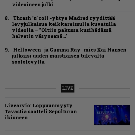
videoineen julki
Thrash ’n’ roll -yhtye Madred ryydittää
levyjulkaisua keikkareissulla kuvatulla
videolla – ”Oltiin pakussa kusihädässä
helvetin väsyneenä…”
Helloween- ja Gamma Ray -mies Kai Hansen
julkaisi uuden maistiaisen tulevalta
soololevyltä
LIVE
Livearvio: Loppuunmyyty
Tavastia saatteli Sepulturan
ikiuneen