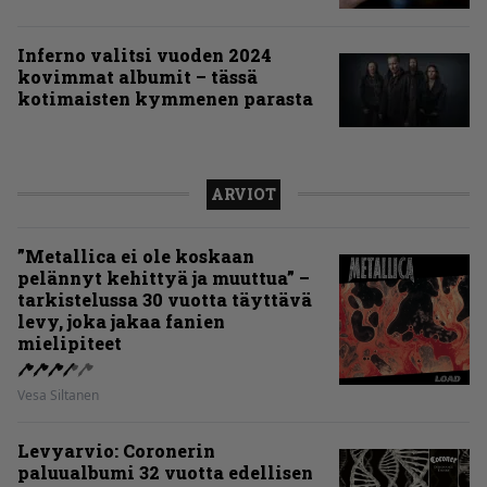
Inferno valitsi vuoden 2024
kovimmat albumit – tässä
kotimaisten kymmenen parasta
ARVIOT
”Metallica ei ole koskaan
pelännyt kehittyä ja muuttua” –
tarkistelussa 30 vuotta täyttävä
levy, joka jakaa fanien
mielipiteet
Vesa Siltanen
Levyarvio: Coronerin
paluualbumi 32 vuotta edellisen