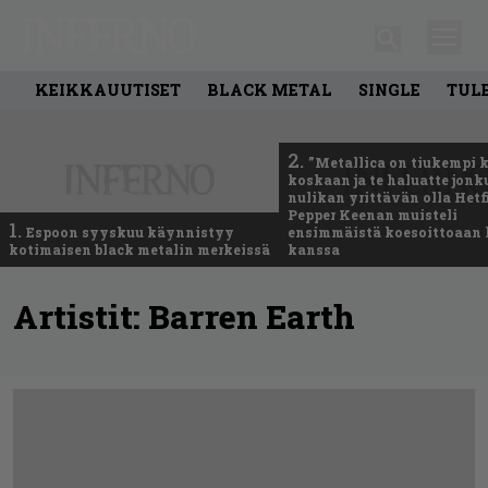
KEIKKAUUTISET
BLACK METAL
SINGLE
TUL
2.
”Metallica on tiukempi 
koskaan ja te haluatte jonk
nulikan yrittävän olla Hetfi
Pepper Keenan muisteli
1.
Espoon syyskuu käynnistyy
ensimmäistä koesoittoaan 
kotimaisen black metalin merkeissä
kanssa
Artistit:
Barren Earth