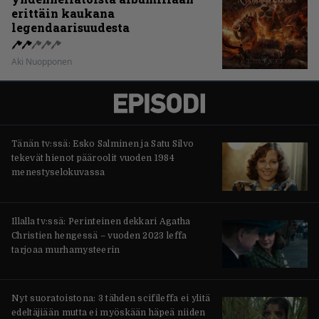
erittäin kaukana
legendaarisuudesta
Aki Nuopponen
Tänän tv:ssä: Esko Salminen ja Satu Silvo
tekevät hienot pääroolit vuoden 1984
menestyselokuvassa
Illalla tv:ssä: Perinteinen dekkari Agatha
Christien hengessä – vuoden 2023 leffa
tarjoaa murhamysteerin
Nyt suoratoistona: 3 tähden scifileffa ei ylitä
edeltäjiään mutta ei myöskään häpeä niiden