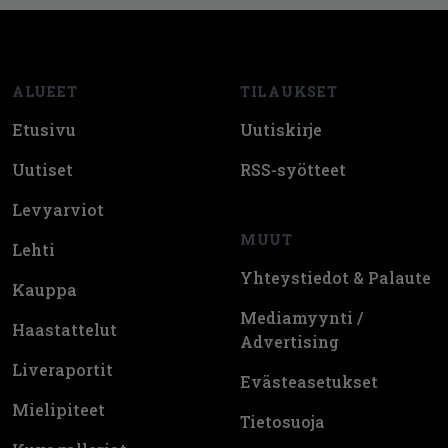
Footer
ALUEET
TILAUKSET
Etusivu
Uutiskirje
Uutiset
RSS-syötteet
Levyarviot
MUUT
Lehti
Yhteystiedot & Palaute
Kauppa
Mediamyynti /
Haastattelut
Advertising
Liveraportit
Evästeasetukset
Mielipiteet
Tietosuoja