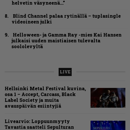
helvetin väsyneenä…”
Blind Channel palaa rytinällä – tuplasingle
videoineen julki
Helloween- ja Gamma Ray -mies Kai Hansen
julkaisi uuden maistiaisen tulevalta
soololevyltä
LIVE
Hellsinki Metal Festival kuvina,
osa 1 – Accept, Carcass, Black
Label Society ja muita
avauspäivän esiintyjiä
Livearvio: Loppuunmyyty
Tavastia saatteli Sepulturan