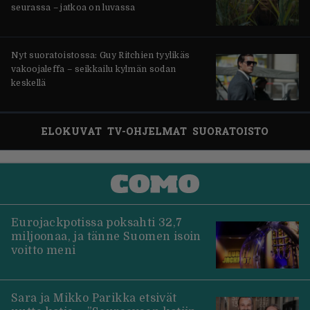
seurassa – jatkoa on luvassa
Nyt suoratoistossa: Guy Ritchien tyylikäs
vakoojaleffa – seikkailu kylmän sodan
keskellä
ELOKUVAT
TV-OHJELMAT
SUORATOISTO
Eurojackpotissa poksahti 32,7
miljoonaa, ja tänne Suomen isoin
voitto meni
Sara ja Mikko Parikka etsivät