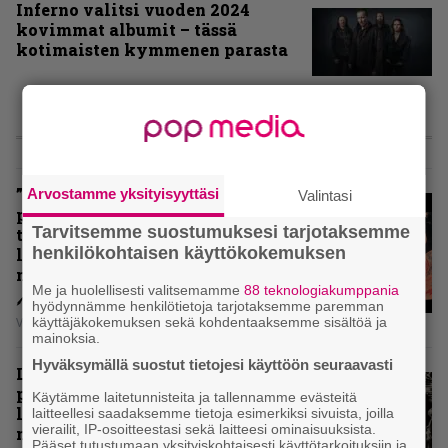
Inferno valitsi vuoden 2024
kovimmat albumit – tässä
kotimaisten kymmenen parasta
ARVIOT
”Metallica ei ole koskaan
Arvostamme yksityisyyttäsi
Valintasi
pelännyt kehittyä ja muuttua” –
Tarvitsemme suostumuksesi tarjotaksemme
tarkistelussa 30 vuotta täyttävä
henkilökohtaisen käyttökokemuksen
levy, joka jakaa fanien
mielipiteet
Me ja huolellisesti valitsemamme
88 teknologiakumppania
hyödynnämme henkilötietoja tarjotaksemme paremman
käyttäjäkokemuksen sekä kohdentaaksemme sisältöä ja
Vesa Siltanen
mainoksia.
Hyväksymällä suostut tietojesi käyttöön seuraavasti
Levyarvio: Coronerin
paluualbumi 32 vuotta edellisen
Käytämme laitetunnisteita ja tallennamme evästeitä
levytyksen jälkeen ei voi
laitteellesi saadaksemme tietoja esimerkiksi sivuista, joilla
vierailit, IP-osoitteestasi sekä laitteesi ominaisuuksista.
mitenkään täyttää odotuksia. Vai
Pääset tutustumaan yksityiskohtaisesti käyttötarkoituksiin ja