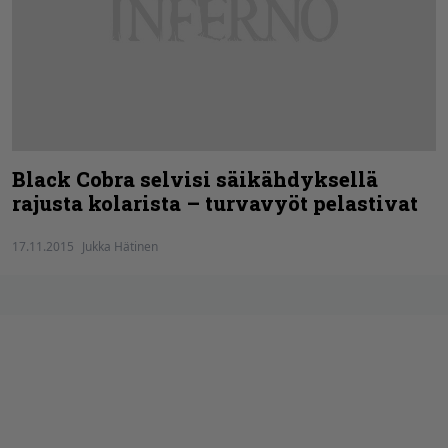
Black Cobra selvisi säikähdyksellä
rajusta kolarista – turvavyöt pelastivat
17.11.2015
Jukka Hätinen