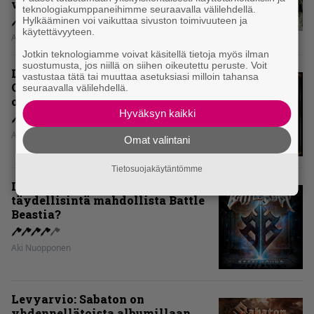
voiko?
teknologiakumppaneihimme seuraavalla välilehdellä.
Hylkääminen voi vaikuttaa sivuston toimivuuteen ja
käytettävyyteen.
Aki Nuopponen
Jotkin teknologiamme voivat käsitellä tietoja myös ilman
suostumusta, jos niillä on siihen oikeutettu peruste. Voit
Levyarvio: Dirkschneider & The
vastustaa tätä tai muuttaa asetuksiasi milloin tahansa
Old Gang -albumista ei aina tiedä,
seuraavalla välilehdellä.
onko se tosissaan tehty vai ei
Hyväksyn kaikki
Aki Nuopponen
Omat valintani
Tietosuojakäytäntömme
Levyarvio: Onko Steelbound jo
täydellisintä mahdollista Battle
Beastia?
Aki Nuopponen
Levyarvio: Sabaton on
yhdennellätoista albumillaan