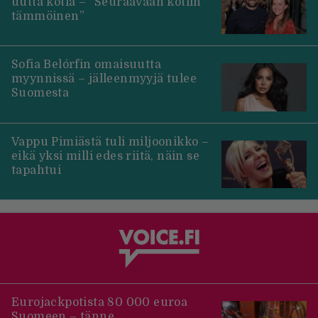
uutta kotia – ”Seuraavaan kotiin
tämmöinen”
Sofia Belórfin omaisuutta
myynnissä – jälleenmyyjä tulee
Suomesta
Vappu Pimiästä tuli miljoonikko –
eikä yksi milli edes riitä, näin se
tapahtui
Eurojackpotista 80 000 euroa
Suomeen – tänne