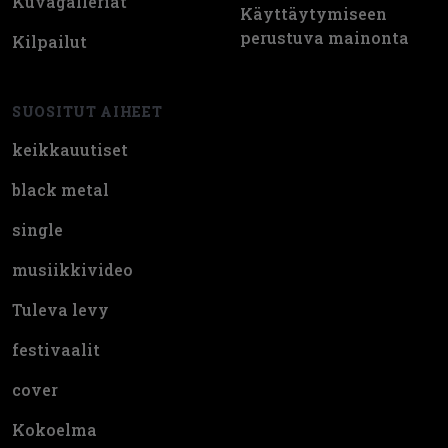
Kuvagalleriat
Käyttäytymiseen
perustuva mainonta
Kilpailut
SUOSITUT AIHEET
keikkauutiset
black metal
single
musiikkivideo
Tuleva levy
festivaalit
cover
Kokoelma