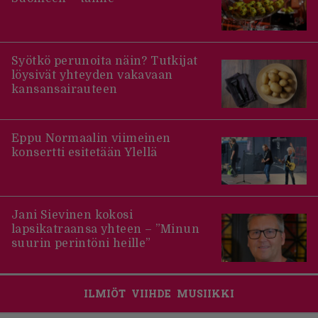
Syötkö perunoita näin? Tutkijat
löysivät yhteyden vakavaan
kansansairauteen
Eppu Normaalin viimeinen
konsertti esitetään Ylellä
Jani Sievinen kokosi
lapsikatraansa yhteen – ”Minun
suurin perintöni heille”
ILMIÖT
VIIHDE
MUSIIKKI