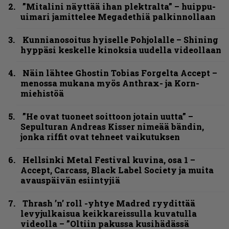
”Mitalini näyttää ihan plektralta” – huippu-
uimari jamittelee Megadethiä palkinnollaan
Kunnianosoitus hyiselle Pohjolalle – Shining
hyppäsi keskelle kinoksia uudella videollaan
Näin lähtee Ghostin Tobias Forgelta Accept –
menossa mukana myös Anthrax- ja Korn-
miehistöä
”He ovat tuoneet soittoon jotain uutta” –
Sepulturan Andreas Kisser nimeää bändin,
jonka riffit ovat tehneet vaikutuksen
Hellsinki Metal Festival kuvina, osa 1 –
Accept, Carcass, Black Label Society ja muita
avauspäivän esiintyjiä
Thrash ’n’ roll -yhtye Madred ryydittää
levyjulkaisua keikkareissulla kuvatulla
videolla – ”Oltiin pakussa kusihädässä