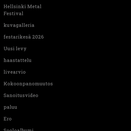
Hellsinki Metal
Festival
kuvagalleria
festarikesä 2026
Uusi levy
haastattelu
livearvio
Kokoonpanomuutos
Sanoitusvideo
paluu
Ero
Sooloalbumi