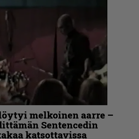
löytyi melkoinen aarre –
dittämän Sentencedin
takaa katsottavissa