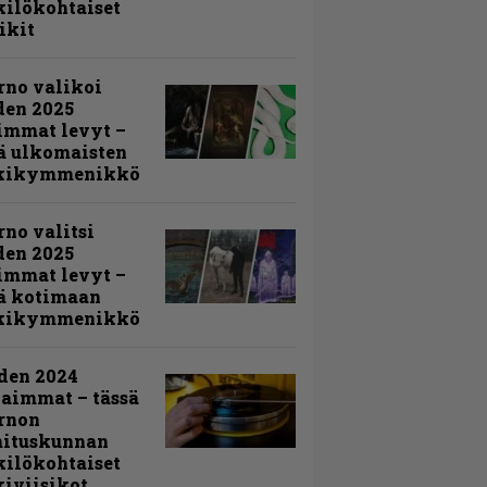
ilökohtaiset
ikit
rno valikoi
den 2025
immat levyt –
ä ulkomaisten
kikymmenikkö
rno valitsi
den 2025
immat levyt –
ä kotimaan
kikymmenikkö
den 2024
aimmat – tässä
rnon
mituskunnan
ilökohtaiset
iviisikot