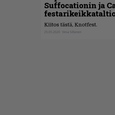
Suffocationin ja C
festarikeikkatalti
Kiitos tästä, Knotfest.
25.05.2020
Vesa Siltanen