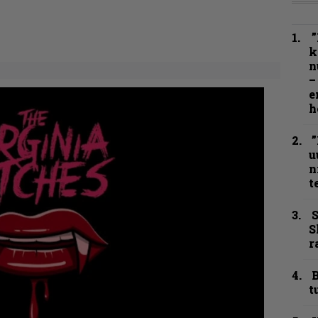
”
k
n
–
e
h
”
u
n
t
S
S
r
B
t