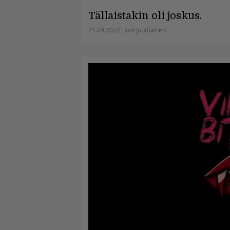
Tällaistakin oli joskus.
21.09.2022
Joni Juutilainen