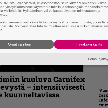
i sivuista, joilla vierailit, IP-osoitteestasi sekä laitteesi ominaisuuksista
an yksityiskohtaisesti käyttötarkoituksiin ja teknologiakumppaneihimm
la välilehdellä. Hylkääminen voi vaikuttaa sivuston toimivuuteen ja
”Näi
yyteen.
kaik
kohd
knologiamme voivat käsitellä tietoja myös ilman suostumusta, jos niillä o
rapo
u peruste. Voit vastustaa tätä tai muuttaa asetuksiasi milloin tahansa se
lä.
Rock
Joh
Omat valintani
Hyväksyn kaikki
Fest
ylei
bong
Tietosuojak
tutt
imiin kuuluva Carnifex
levystä – intensiivisesti
Vuo
e kuunneltavissa
ras
Infe
toi