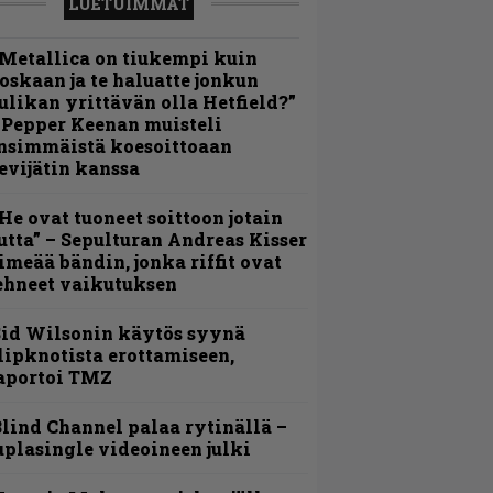
LUETUIMMAT
Metallica on tiukempi kuin
oskaan ja te haluatte jonkun
ulikan yrittävän olla Hetfield?”
 Pepper Keenan muisteli
nsimmäistä koesoittoaan
evijätin kanssa
He ovat tuoneet soittoon jotain
utta” – Sepulturan Andreas Kisser
imeää bändin, jonka riffit ovat
ehneet vaikutuksen
id Wilsonin käytös syynä
lipknotista erottamiseen,
aportoi TMZ
lind Channel palaa rytinällä –
uplasingle videoineen julki