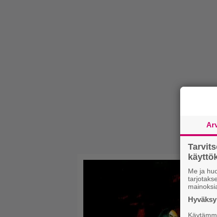
Ar
Tarvit
käytt
Me ja huo
tarjotak
mainoksi
Hyväksym
Käytämme 