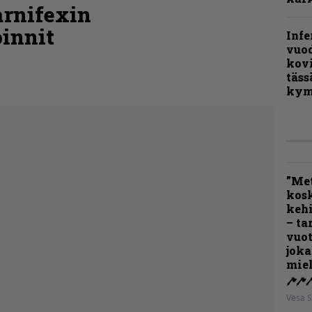
arnifexin
oinnit
Infe
vuo
kov
täss
kym
”Met
kos
kehi
– ta
vuot
joka
miel
Vesa S