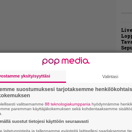
Live
Lop
Tava
Sepu
Rok
Tamp
Infe
vostamme yksityisyyttäsi
Valintasi
väk
fest
semme suostumuksesi tarjotaksemme henkilökohtai
kak
ökokemuksen
esit
lellisesti valitsemamme
88 teknologiakumppania
hyödynnämme henkilö
semme paremman käyttäjäkokemuksen sekä kohdentaaksemme sisältöä
a.
Pal
liit
ällä suostut tietojesi käyttöön seuraavasti
Ene
laitetunnisteita ja tallennamme evästeitä laitteellesi saadaksemme tie