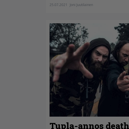
25.07.2021
Joni Juutilainen
Tupla-annos death