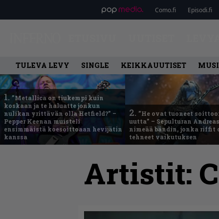
Como.fi
Episodi.fi
ETUSIVU
UUTISET
LEVY
TULEVA LEVY
SINGLE
KEIKKAUUTISET
MUSI
1.
”Metallica on tiukempi kuin
koskaan ja te haluatte jonkun
2.
nulikan yrittävän olla Hetfield?” –
”He ovat tuoneet soittoo
Pepper Keenan muisteli
uutta” – Sepulturan Andreas
ensimmäistä koesoittoaan hevijätin
nimeää bändin, jonka riffit
kanssa
tehneet vaikutuksen
Artistit:
C