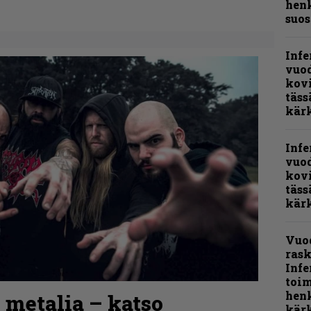
henk
suos
Infe
vuo
kov
täss
kär
Infe
vuo
kov
täss
kär
Vuo
rask
Infe
toi
henk
 metalia – katso
kärk