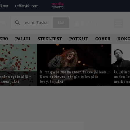
i.net
Leffatykki.com
PA
Etsi
KIRJAUDU
ERO
PALUU
STEELFEST
POTKUT
COVER
KOK
5.
6.
Yngwie Malmsteen iskee jälleen –
Blind
palaa rytinällä –
Now or Never -single tulevalta
uuden le
neen julki
levyltä julki
merkeis