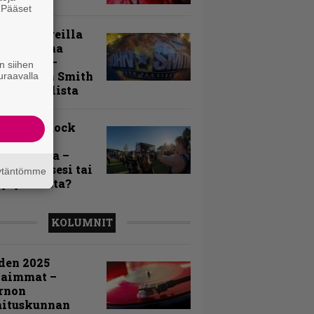
. Pääset
e
llä festareilla
ki on aina
allaan” –
n siihen
rtti John Smith
uraavalla
 Festivalista
n Smith Rock
ivalin
sögalleria –
aatko itsesi tai
äytäntömme
uja joukosta?
KOLUMNIT
den 2025
kaimmat –
rnon
mituskunnan