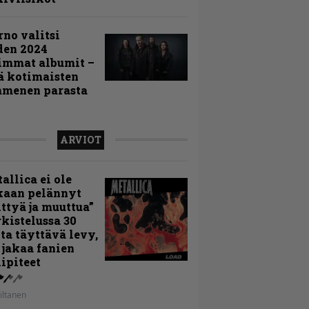
rno valitsi
den 2024
immat albumit –
ä kotimaisten
menen parasta
ARVIOT
allica ei ole
kaan pelännyt
ttyä ja muuttua”
rkistelussa 30
ta täyttävä levy,
 jakaa fanien
ipiteet
iltanen