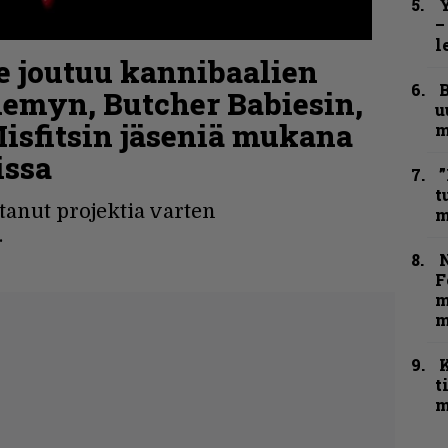
Y
–
l
e joutuu kannibaalien
B
nemyn, Butcher Babiesin,
u
Misfitsin jäseniä mukana
m
issa
”
t
tanut projektia varten
m
.
N
F
m
m
t
m