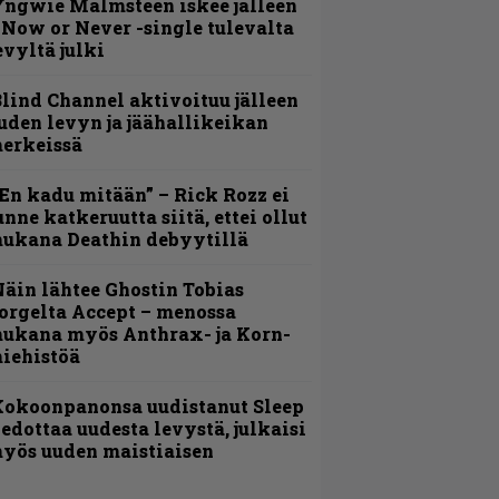
ngwie Malmsteen iskee jälleen
 Now or Never -single tulevalta
evyltä julki
lind Channel aktivoituu jälleen
uden levyn ja jäähallikeikan
erkeissä
En kadu mitään” – Rick Rozz ei
unne katkeruutta siitä, ettei ollut
ukana Deathin debyytillä
äin lähtee Ghostin Tobias
orgelta Accept – menossa
ukana myös Anthrax- ja Korn-
iehistöä
Kokoonpanonsa uudistanut Sleep
iedottaa uudesta levystä, julkaisi
yös uuden maistiaisen