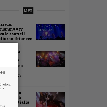
LIVE
arvio:
puunmyyty
stia saatteli
lturan ikiuneen
ki Raikasi
ereella –
rnon neljä
evää nostoa
arin
sen
kospäivän
yksistä
tietoja
 ja
uu vanhaan
toon – Arch
my Tavastialla
toja