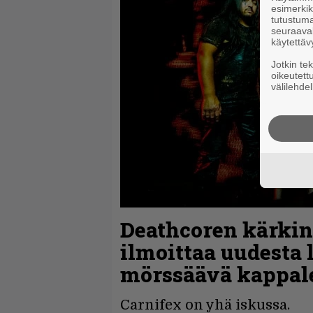
esimerkiks
tutustuma
seuraaval
käytettäv
Jotkin te
oikeutett
välilehdel
Deathcoren kärkin
ilmoittaa uudesta 
mörssäävä kappal
Carnifex on yhä iskussa.