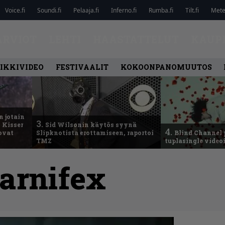
Voice.fi
Soundi.fi
Pelaaja.fi
Inferno.fi
Rumba.fi
Tilt.fi
Metel
ARVIOT
LEHTI
HAASTATTELUT
KAUP
IKKIVIDEO
FESTIVAALIT
KOKOONPANOMUUTOS
n jotain
3.
 Kisser
Sid Wilsonin käytös syynä
4.
 ovat
Slipknotista erottamiseen, raportoi
Blind Channel 
TMZ
tuplasingle videoi
arnifex