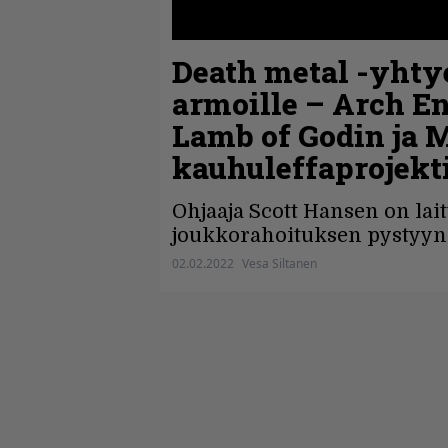
Death metal -yhty
armoille – Arch E
Lamb of Godin ja 
kauhuleffaprojekt
Ohjaaja Scott Hansen on lait
joukkorahoituksen pystyyn
02.02.2022
Vesa Siltanen