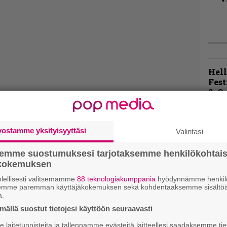
Hell
Fest
2: O
Mis
Eluv
ja m
vostamme yksityisyyttäsi
Valintasi
esii
semme suostumuksesi tarjotaksemme henkilökohtai
Hell
ökokemuksen
Fest
1 – 
lellisesti valitsemamme
88 teknologiakumppania
hyödynnämme henkilö
semme paremman käyttäjäkokemuksen sekä kohdentaaksemme sisältöä
Blac
a.
ja m
ällä suostut tietojesi käyttöön seuraavasti
esii
laitetunnisteita ja tallennamme evästeitä laitteellesi saadaksemme tie