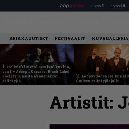
Como.fi
Episodi.fi
ETUSIVU
UUTISET
LEVY
KEIKKAUUTISET
FESTIVAALIT
KUVAGALLERIA
1.
Hellsinki Metal Festival kuvina,
osa 1 – Accept, Carcass, Black Label
2.
Society ja muita avauspäivän
Loppuvuoden Hellsinki 
esiintyjiä
Cruisen esiintyjät julki
Artistit:
J