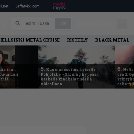
i.net
Leffatykki.com
PA
Etsi
KIRJAUDU
HELLSINKI METAL CRUISE
RISTEILY
BLACK METAL
5.
6.
tää ihan
Kunnianosoitus hyiselle
Hells
ppu-uimari
Pohjolalle – Shining hyppäsi
osa 2: O
ethiä
keskelle kinoksia uudella
Triptyko
videollaan
esiintyj