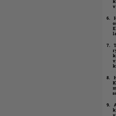
k
v
H
o
E
l
T
r
k
v
k
K
m
s
A
k
v