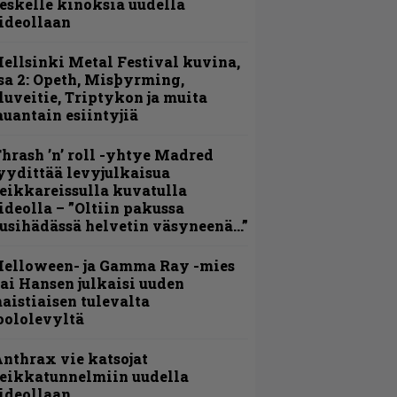
eskelle kinoksia uudella
ideollaan
ellsinki Metal Festival kuvina,
sa 2: Opeth, Misþyrming,
luveitie, Triptykon ja muita
auantain esiintyjiä
hrash ’n’ roll -yhtye Madred
yydittää levyjulkaisua
eikkareissulla kuvatulla
ideolla – ”Oltiin pakussa
usihädässä helvetin väsyneenä…”
Helloween- ja Gamma Ray -mies
ai Hansen julkaisi uuden
aistiaisen tulevalta
oololevyltä
nthrax vie katsojat
eikkatunnelmiin uudella
ideollaan