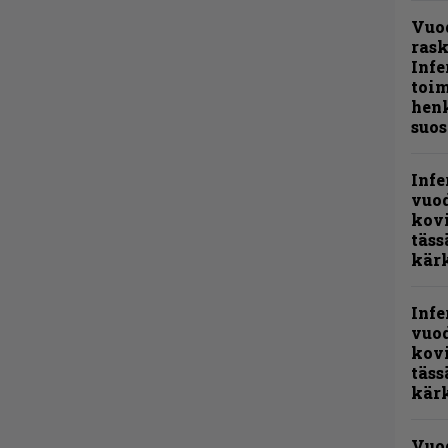
Vuo
ras
Infe
toi
henk
suos
Infe
vuo
kov
täss
kär
Infe
vuo
kov
täss
kär
Vuo