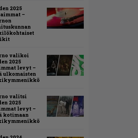
den 2025
kaimmat –
rnon
mituskunnan
ilökohtaiset
ikit
rno valikoi
den 2025
immat levyt –
ä ulkomaisten
kikymmenikkö
rno valitsi
den 2025
immat levyt –
ä kotimaan
kikymmenikkö
den 2024