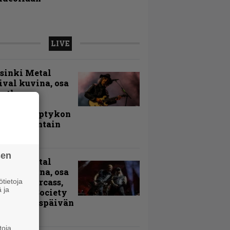
LIVE
sinki Metal
ival kuvina, osa
peth,
þyrming,
eitie, Triptykon
uita lauantain
ntyjiä
sen
sinki Metal
ival kuvina, osa
Accept, Carcass,
tietoja
 ja
k Label Society
uita avauspäivän
ntyjiä
toja