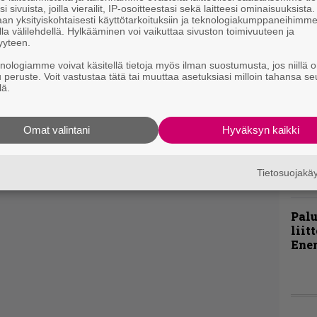
i sivuista, joilla vierailit, IP-osoitteestasi sekä laitteesi ominaisuuksista
Live
an yksityiskohtaisesti käyttötarkoituksiin ja teknologiakumppaneihimm
Lop
la välilehdellä. Hylkääminen voi vaikuttaa sivuston toimivuuteen ja
Tava
yyteen.
Sepu
knologiamme voivat käsitellä tietoja myös ilman suostumusta, jos niillä o
u peruste. Voit vastustaa tätä tai muuttaa asetuksiasi milloin tahansa se
lä.
Rok
Tamp
Infe
Omat valintani
Hyväksyn kaikki
väk
fest
kak
Tietosuojak
esit
Pal
liit
Ene