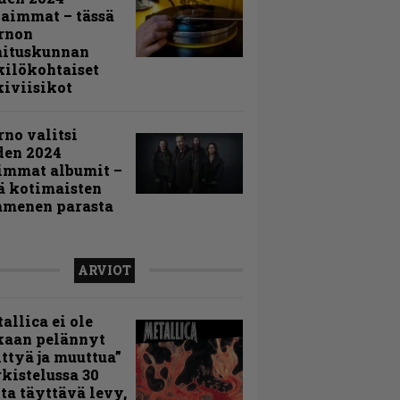
aimmat – tässä
rnon
mituskunnan
ilökohtaiset
iviisikot
rno valitsi
den 2024
immat albumit –
ä kotimaisten
menen parasta
ARVIOT
allica ei ole
kaan pelännyt
ttyä ja muuttua”
rkistelussa 30
ta täyttävä levy,