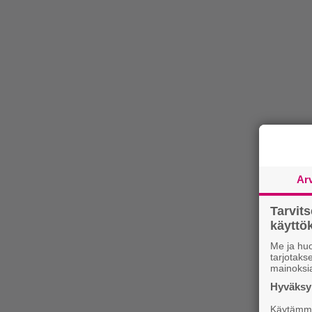
Ar
Tarvit
käytt
Me ja huo
tarjotak
mainoksi
Hyväksym
Käytämme 