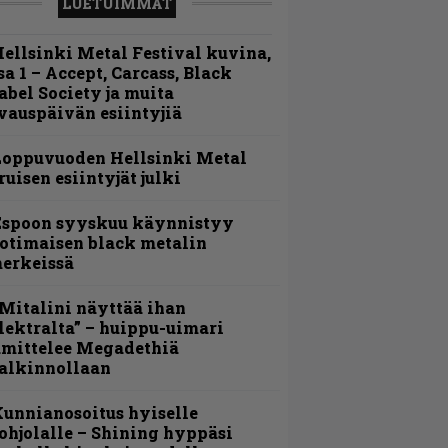
LUETUIMMAT
ellsinki Metal Festival kuvina,
sa 1 – Accept, Carcass, Black
abel Society ja muita
vauspäivän esiintyjiä
Loppuvuoden Hellsinki Metal
ruisen esiintyjät julki
Espoon syyskuu käynnistyy
otimaisen black metalin
erkeissä
Mitalini näyttää ihan
lektralta” – huippu-uimari
amittelee Megadethiä
alkinnollaan
unnianosoitus hyiselle
ohjolalle – Shining hyppäsi