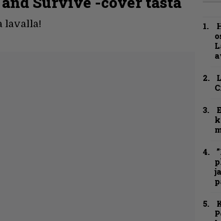
 and Survive -cover tästä
 lavalla!
H
o
L
a
C
k
m
”
p
j
p
K
P