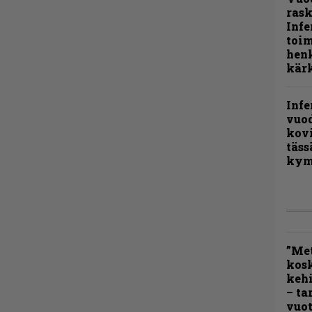
rask
Infe
toi
henk
kärk
Infe
vuo
kov
täss
kym
”Met
kos
kehi
– ta
vuot