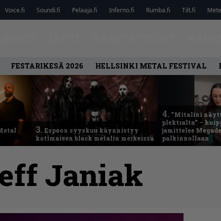
Voice.fi
Soundi.fi
Pelaaja.fi
Inferno.fi
Rumba.fi
Tilt.fi
Metel
ARVIOT
LEHTI
HAASTATTELUT
KAUP
FESTARIKESÄ 2026
HELLSINKI METAL FESTIVAL
4.
”Mitalini näyt
plektralta” – hui
3.
Metal
Espoon syyskuu käynnistyy
jamittelee Megad
kotimaisen black metalin merkeissä
palkinnollaan
eff Janiak