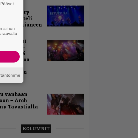
. Pääset
arvio:
e
puunmyyty
stia saatteli
lturan ikiuneen
n siihen
uraavalla
ki Raikasi
ereella –
rnon neljä
evää nostoa
arin
kospäivän
äytäntömme
yksistä
uu vanhaan
toon – Arch
my Tavastialla
KOLUMNIT