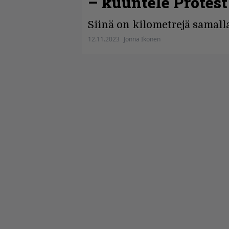
– kuuntele Protest
Siinä on kilometrejä samalla
12.11.2023
Jonna Ikonen