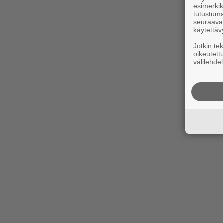
esimerkiks
tutustuma
seuraaval
käytettäv
Jotkin te
oikeutett
välilehdel