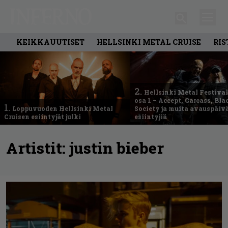
KEIKKAUUTISET
HELLSINKI METAL CRUISE
RIS
2.
Hellsinki Metal Festival
osa 1 – Accept, Carcass, Bla
1.
Loppuvuoden Hellsinki Metal
Society ja muita avauspäiv
Cruisen esiintyjät julki
esiintyjiä
Artistit:
justin bieber