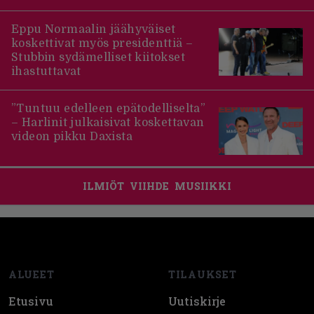
Eppu Normaalin jäähyväiset
koskettivat myös presidenttiä –
Stubbin sydämelliset kiitokset
ihastuttavat
”Tuntuu edelleen epätodelliselta”
– Harlinit julkaisivat koskettavan
videon pikku Daxista
ILMIÖT
VIIHDE
MUSIIKKI
Footer
ALUEET
TILAUKSET
Etusivu
Uutiskirje