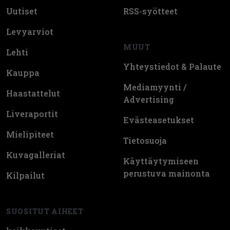
Uutiset
RSS-syötteet
Levyarviot
MUUT
Lehti
Yhteystiedot & Palaute
Kauppa
Mediamyynti /
Haastattelut
Advertising
Liveraportit
Evästeasetukset
Mielipiteet
Tietosuoja
Kuvagalleriat
Käyttäytymiseen
perustuva mainonta
Kilpailut
SUOSITUT AIHEET