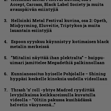
Accept, Carcass, Black Label Society ja muita
avauspäivän esiintyjiä
Hellsinki Metal Festival kuvina, osa 2: Opeth,
Misþyrming, Eluveitie, Triptykon ja muita
lauantain esiintyjiä
Espoon syyskuu käynnistyy kotimaisen black
metalin merkeissä
”Mitalini näyttää ihan plektralta” – huippu-
uimari jamittelee Megadethiä palkinnollaan
Kunnianosoitus hyiselle Pohjolalle – Shining
hyppäsi keskelle kinoksia uudella videollaan
Thrash ’n’ roll -yhtye Madred ryydittää
levyjulkaisua keikkareissulla kuvatulla
videolla – ”Oltiin pakussa kusihädässä
helvetin väsyneenä…”