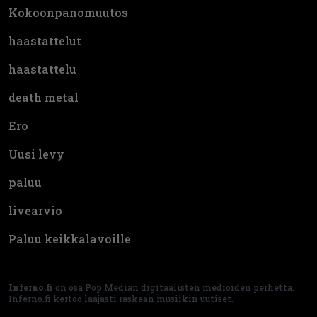
Kokoonpanomuutos
haastattelut
haastattelu
death metal
Ero
Uusi levy
paluu
livearvio
Paluu keikkalavoille
Inferno.fi
on osa Pop Median digitaalisten medioiden perhettä.
Inferno.fi kertoo laajasti raskaan musiikin uutiset.