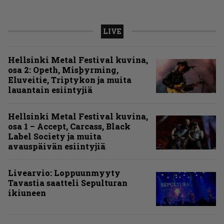
LIVE
Hellsinki Metal Festival kuvina,
osa 2: Opeth, Misþyrming,
Eluveitie, Triptykon ja muita
lauantain esiintyjiä
Hellsinki Metal Festival kuvina,
osa 1 – Accept, Carcass, Black
Label Society ja muita
avauspäivän esiintyjiä
Livearvio: Loppuunmyyty
Tavastia saatteli Sepulturan
ikiuneen