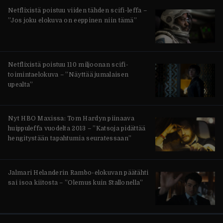
Netflixistä poistuu viiden tähden scifi-leffa –
”Jos joku elokuva on eeppinen niin tämä”
Netflixistä poistuu 110 miljoonan scifi-
toimintaelokuva – ”Näyttää jumalaisen
upealta”
Nyt HBO Maxissa: Tom Hardyn piinaava
huippuleffa vuodelta 2013 – ”Katsoja pidättää
hengitystään tapahtumia seuratessaan”
Jalmari Helanderin Rambo-elokuvan päätähti
sai isoa kiitosta – ”Olemus kuin Stallonella”