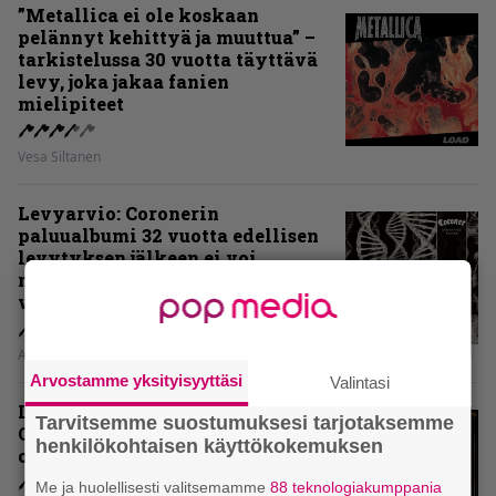
”Metallica ei ole koskaan
pelännyt kehittyä ja muuttua” –
tarkistelussa 30 vuotta täyttävä
levy, joka jakaa fanien
mielipiteet
Vesa Siltanen
Levyarvio: Coronerin
paluualbumi 32 vuotta edellisen
levytyksen jälkeen ei voi
mitenkään täyttää odotuksia. Vai
voiko?
Aki Nuopponen
Arvostamme yksityisyyttäsi
Valintasi
Levyarvio: Dirkschneider & The
Tarvitsemme suostumuksesi tarjotaksemme
Old Gang -albumista ei aina tiedä,
henkilökohtaisen käyttökokemuksen
onko se tosissaan tehty vai ei
Me ja huolellisesti valitsemamme
88 teknologiakumppania