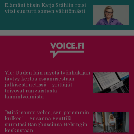
Elämäni biisin Katja Ståhlin roisi
vitsi suututti somen välittömästi
Yle: Uuden lain myötä työnhakijan
täytyy kertoa osaamisestaan
julkisesti netissä – yrittäjät
toivovat rangaistusta
laiminlyönnistä
”Mitä isompi vehje, sen paremmin
kulkee” – Susanna Penttilä
suuntasi Bangbussinsa Helsingin
keskustaan