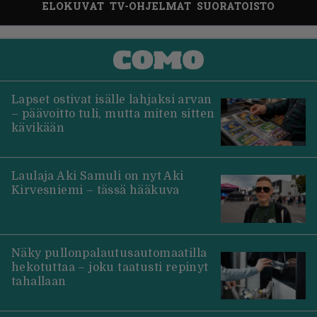
ELOKUVAT
TV-OHJELMAT
SUORATOISTO
Lapset ostivat isälle lahjaksi arvan
– päävoitto tuli, mutta miten sitten
kävikään
Laulaja Aki Samuli on nyt Aki
Kirvesniemi – tässä hääkuva
Näky pullonpalautusautomaatilla
hekotuttaa – joku taatusti repinyt
tahallaan