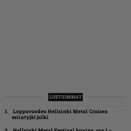
LUETUIMMAT
Loppuvuoden Hellsinki Metal Cruisen
esiintyjät julki
Hellsinki Metal Festival kuvina, osa 1 –