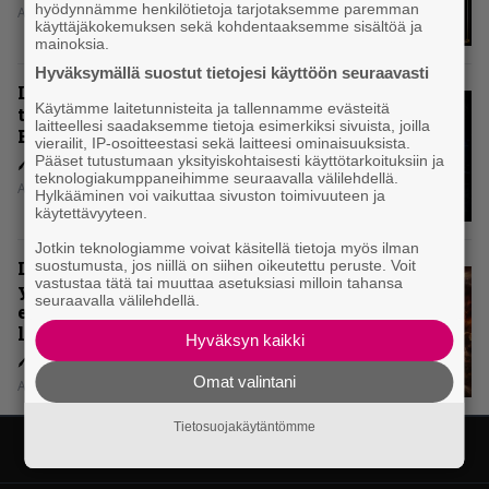
hyödynnämme henkilötietoja tarjotaksemme paremman
Aki Nuopponen
käyttäjäkokemuksen sekä kohdentaaksemme sisältöä ja
mainoksia.
Hyväksymällä suostut tietojesi käyttöön seuraavasti
Levyarvio: Onko Steelbound jo
Käytämme laitetunnisteita ja tallennamme evästeitä
täydellisintä mahdollista Battle
laitteellesi saadaksemme tietoja esimerkiksi sivuista, joilla
Beastia?
vierailit, IP-osoitteestasi sekä laitteesi ominaisuuksista.
Pääset tutustumaan yksityiskohtaisesti käyttötarkoituksiin ja
teknologiakumppaneihimme seuraavalla välilehdellä.
Aki Nuopponen
Hylkääminen voi vaikuttaa sivuston toimivuuteen ja
käytettävyyteen.
Jotkin teknologiamme voivat käsitellä tietoja myös ilman
suostumusta, jos niillä on siihen oikeutettu peruste. Voit
Levyarvio: Sabaton on
vastustaa tätä tai muuttaa asetuksiasi milloin tahansa
yhdennellätoista albumillaan
seuraavalla välilehdellä.
erittäin kaukana
legendaarisuudesta
Hyväksyn kaikki
Omat valintani
Aki Nuopponen
Tietosuojakäytäntömme