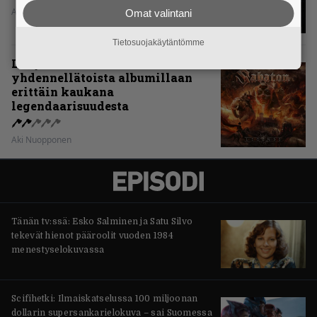
Aki Nuopponen
Omat valintani
Tietosuojakäytäntömme
Levyarvio: Sabaton on
yhdennellätoista albumillaan
erittäin kaukana
legendaarisuudesta
Aki Nuopponen
Tänän tv:ssä: Esko Salminen ja Satu Silvo
tekevät hienot pääroolit vuoden 1984
menestyselokuvassa
Scifihetki: Ilmaiskatselussa 100 miljoonan
dollarin supersankarielokuva – sai Suomessa