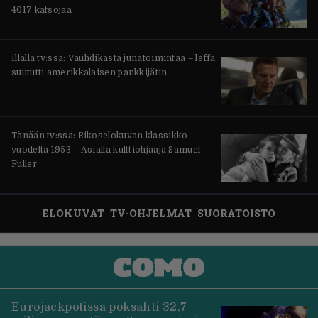
4017 katsojaa
Illalla tv:ssä: Vauhdikasta junatoimintaa – leffa
suututti amerikkalaisen pankkijätin
Tänään tv:ssä: Rikoselokuvan klassikko
vuodelta 1953 – Asialla kulttiohjaaja Samuel
Fuller
ELOKUVAT
TV-OHJELMAT
SUORATOISTO
Eurojackpotissa poksahti 32,7