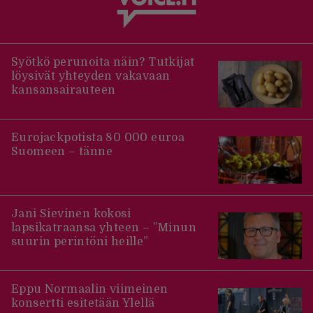
Syötkö perunoita näin? Tutkijat
löysivät yhteyden vakavaan
kansansairauteen
Eurojackpotista 80 000 euroa
Suomeen – tänne
Jani Sievinen kokosi
lapsikatraansa yhteen – ”Minun
suurin perintöni heille”
Eppu Normaalin viimeinen
konsertti esitetään Ylellä