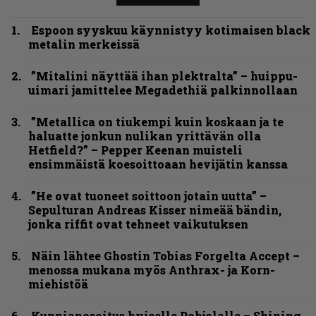
Espoon syyskuu käynnistyy kotimaisen black
metalin merkeissä
”Mitalini näyttää ihan plektralta” – huippu-
uimari jamittelee Megadethiä palkinnollaan
”Metallica on tiukempi kuin koskaan ja te
haluatte jonkun nulikan yrittävän olla
Hetfield?” – Pepper Keenan muisteli
ensimmäistä koesoittoaan hevijätin kanssa
”He ovat tuoneet soittoon jotain uutta” –
Sepulturan Andreas Kisser nimeää bändin,
jonka riffit ovat tehneet vaikutuksen
Näin lähtee Ghostin Tobias Forgelta Accept –
menossa mukana myös Anthrax- ja Korn-
miehistöä
Kunnianosoitus hyiselle Pohjolalle – Shining