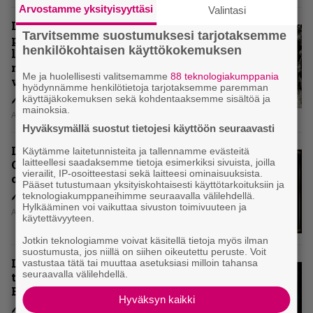
Arvostamme yksityisyyttäsi
Valintasi
Levyarvio: Coronerin
Tarvitsemme suostumuksesi tarjotaksemme
paluualbumi 32 vuotta edellisen
henkilökohtaisen käyttökokemuksen
levytyksen jälkeen ei voi
mitenkään täyttää odotuksia. Vai
Me ja huolellisesti valitsemamme
88 teknologiakumppania
voiko?
hyödynnämme henkilötietoja tarjotaksemme paremman
käyttäjäkokemuksen sekä kohdentaaksemme sisältöä ja
mainoksia.
Aki Nuopponen
Hyväksymällä suostut tietojesi käyttöön seuraavasti
Levyarvio: Dirkschneider & The
Käytämme laitetunnisteita ja tallennamme evästeitä
laitteellesi saadaksemme tietoja esimerkiksi sivuista, joilla
Old Gang -albumista ei aina tiedä,
vierailit, IP-osoitteestasi sekä laitteesi ominaisuuksista.
onko se tosissaan tehty vai ei
Pääset tutustumaan yksityiskohtaisesti käyttötarkoituksiin ja
teknologiakumppaneihimme seuraavalla välilehdellä.
Hylkääminen voi vaikuttaa sivuston toimivuuteen ja
Aki Nuopponen
käytettävyyteen.
Jotkin teknologiamme voivat käsitellä tietoja myös ilman
suostumusta, jos niillä on siihen oikeutettu peruste. Voit
Levyarvio: Onko Steelbound jo
vastustaa tätä tai muuttaa asetuksiasi milloin tahansa
seuraavalla välilehdellä.
täydellisintä mahdollista Battle
Beastia?
Hyväksyn kaikki