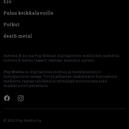
Ero
Paluu keikkalavoille
Potkut
death metal
Inferno.fi
on osa Pop Median digitaalisten medioiden perhettä.
Inferno.fi kertoo laajasti raskaan musiikin uutiset.
Pop Media
on digitaalisen median ja markkinoinnin
monipuolinen osaaja. Yritys julkaisee laadukkaita digitaalisia
medioita, tarjoaa tehokkaita ratkaisuja mainontaan sekä
markkinointipalveluita.
Facebook
Instagram
© 2022 Pop Media Oy