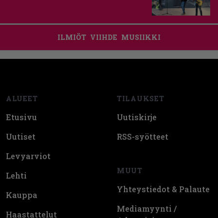
ILMIÖT
VIIHDE
MUSIIKKI
Footer
ALUEET
TILAUKSET
Etusivu
Uutiskirje
Uutiset
RSS-syötteet
Levyarviot
MUUT
Lehti
Yhteystiedot & Palaute
Kauppa
Mediamyynti /
Haastattelut