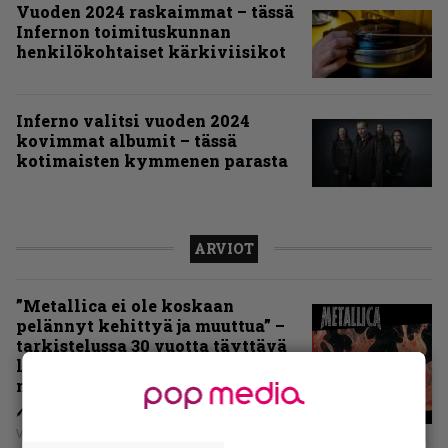
Vuoden 2024 raskaimmat – tässä
Infernon toimituskunnan
henkilökohtaiset kärkiviisikot
Inferno valitsi vuoden 2024
kovimmat albumit – tässä
kotimaisten kymmenen parasta
ARVIOT
”Metallica ei ole koskaan
pelännyt kehittyä ja muuttua” –
tarkistelussa 30 vuotta täyttävä
levy, joka jakaa fanien
mielipiteet
Vesa Siltanen