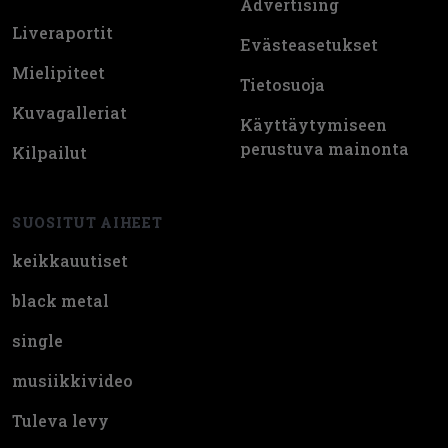
Advertising
Liveraportit
Evästeasetukset
Mielipiteet
Tietosuoja
Kuvagalleriat
Käyttäytymiseen
perustuva mainonta
Kilpailut
SUOSITUT AIHEET
keikkauutiset
black metal
single
musiikkivideo
Tuleva levy