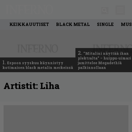
KEIKKAUUTISET
BLACK METAL
SINGLE
MUS
2.
”Mitalini näyttää ihan
plektralta” – huippu-uimari
1.
Espoon syyskuu käynnistyy
jamittelee Megadethiä
kotimaisen black metalin merkeissä
palkinnollaan
Artistit:
Liha