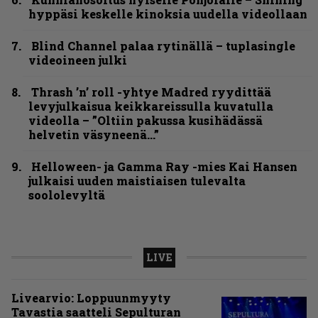
hyppäsi keskelle kinoksia uudella videollaan
Blind Channel palaa rytinällä – tuplasingle
videoineen julki
Thrash ’n’ roll -yhtye Madred ryydittää
levyjulkaisua keikkareissulla kuvatulla
videolla – ”Oltiin pakussa kusihädässä
helvetin väsyneenä…”
Helloween- ja Gamma Ray -mies Kai Hansen
julkaisi uuden maistiaisen tulevalta
soololevyltä
LIVE
Livearvio: Loppuunmyyty
Tavastia saatteli Sepulturan