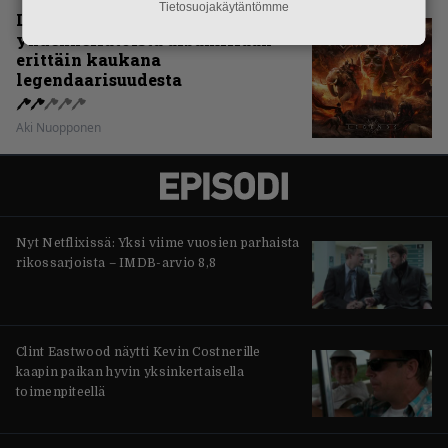
Tietosuojakäytäntömme
Levyarvio: Sabaton on
yhdennellätoista albumillaan
erittäin kaukana
legendaarisuudesta
Aki Nuopponen
Nyt Netflixissä: Yksi viime vuosien parhaista
rikossarjoista – IMDB-arvio 8,8
Clint Eastwood näytti Kevin Costnerille
kaapin paikan hyvin yksinkertaisella
toimenpiteellä