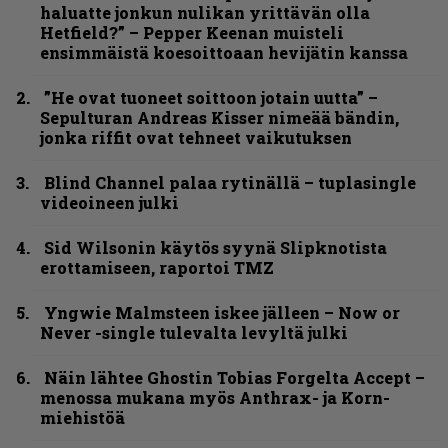
haluatte jonkun nulikan yrittävän olla
Hetfield?” – Pepper Keenan muisteli
ensimmäistä koesoittoaan hevijätin kanssa
”He ovat tuoneet soittoon jotain uutta” –
Sepulturan Andreas Kisser nimeää bändin,
jonka riffit ovat tehneet vaikutuksen
Blind Channel palaa rytinällä – tuplasingle
videoineen julki
Sid Wilsonin käytös syynä Slipknotista
erottamiseen, raportoi TMZ
Yngwie Malmsteen iskee jälleen – Now or
Never -single tulevalta levyltä julki
Näin lähtee Ghostin Tobias Forgelta Accept –
menossa mukana myös Anthrax- ja Korn-
miehistöä