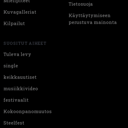
Mielipiteet
Tietosuoja
Kuvagalleriat
Käyttäytymiseen
perustuva mainonta
Kilpailut
SUOSITUT AIHEET
Tuleva levy
single
keikkauutiset
musiikkivideo
festivaalit
Kokoonpanomuutos
Steelfest