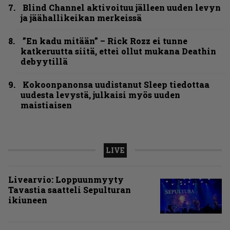
Blind Channel aktivoituu jälleen uuden levyn
ja jäähallikeikan merkeissä
”En kadu mitään” – Rick Rozz ei tunne
katkeruutta siitä, ettei ollut mukana Deathin
debyytillä
Kokoonpanonsa uudistanut Sleep tiedottaa
uudesta levystä, julkaisi myös uuden
maistiaisen
LIVE
Livearvio: Loppuunmyyty
Tavastia saatteli Sepulturan
ikiuneen