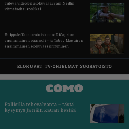
Tuleva videopelielokuva jäi Sam Neillin
viimeiseksi rooliksi
Huippuleffa suoratoistossa: DiCaprion
ensimmäinen päärooli – ja Tobey Maguiren
ensimmäinen elokuvaesiintyminen
ELOKUVAT
TV-OHJELMAT
SUORATOISTO
Poliisilla tehovalvonta – tästä
kysymys ja näin kauan kestää