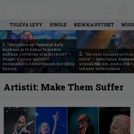
TULEVA LEVY
SINGLE
KEIKKAUUTISET
MUSI
1.
”Metallica on tiukempi kuin
koskaan ja te haluatte jonkun
2.
nulikan yrittävän olla Hetfield?” –
”He ovat tuoneet soittoo
Pepper Keenan muisteli
uutta” – Sepulturan Andreas
ensimmäistä koesoittoaan hevijätin
nimeää bändin, jonka riffit
kanssa
tehneet vaikutuksen
Artistit:
Make Them Suffer