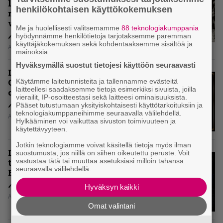
levytyksen jälkeen ei voi
henkilökohtaisen käyttökokemuksen
mitenkään täyttää odotuksia. Vai
voiko?
Me ja huolellisesti valitsemamme
88 teknologiakumppania
hyödynnämme henkilötietoja tarjotaksemme paremman
käyttäjäkokemuksen sekä kohdentaaksemme sisältöä ja
Aki Nuopponen
mainoksia.
Hyväksymällä suostut tietojesi käyttöön seuraavasti
Levyarvio: Dirkschneider & The
Old Gang -albumista ei aina tiedä,
Käytämme laitetunnisteita ja tallennamme evästeitä
laitteellesi saadaksemme tietoja esimerkiksi sivuista, joilla
onko se tosissaan tehty vai ei
vierailit, IP-osoitteestasi sekä laitteesi ominaisuuksista.
Pääset tutustumaan yksityiskohtaisesti käyttötarkoituksiin ja
teknologiakumppaneihimme seuraavalla välilehdellä.
Aki Nuopponen
Hylkääminen voi vaikuttaa sivuston toimivuuteen ja
käytettävyyteen.
Jotkin teknologiamme voivat käsitellä tietoja myös ilman
Levyarvio: Onko Steelbound jo
suostumusta, jos niillä on siihen oikeutettu peruste. Voit
vastustaa tätä tai muuttaa asetuksiasi milloin tahansa
täydellisintä mahdollista Battle
seuraavalla välilehdellä.
Beastia?
Hyväksyn kaikki
Aki Nuopponen
Omat valintani