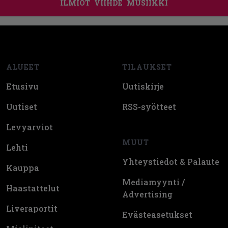
ILMIÖT
VIIHDE
MUSIIKKI
Footer
ALUEET
TILAUKSET
Etusivu
Uutiskirje
Uutiset
RSS-syötteet
Levyarviot
MUUT
Lehti
Yhteystiedot & Palaute
Kauppa
Mediamyynti /
Haastattelut
Advertising
Liveraportit
Evästeasetukset