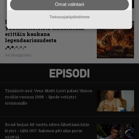
Omat valintani
Tietosuojakäytäntömme
Levyarvio: Sabaton on
yhdennellätoista albumillaan
erittäin kaukana
legendaarisuudesta
Aki Nuopponen
Tänään tv:ssä: Vesa-Matti Loiri palasi Uunon
rooliin vuonna 1998 – Spede vetäytyi
sivummalle
Bond-luojan 68 vuotta sitten lähettämä kirje
löytyi – tältä 007-hahmon piti alun perin
näyttää