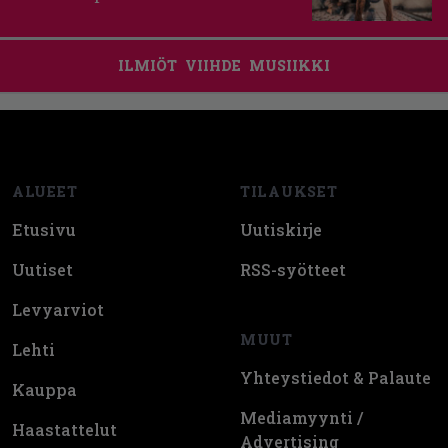
ILMIÖT
VIIHDE
MUSIIKKI
Footer
ALUEET
TILAUKSET
Etusivu
Uutiskirje
Uutiset
RSS-syötteet
Levyarviot
MUUT
Lehti
Yhteystiedot & Palaute
Kauppa
Mediamyynti /
Haastattelut
Advertising