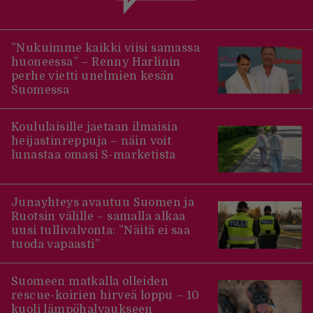
”Nukuimme kaikki viisi samassa
huoneessa” – Renny Harlinin
perhe vietti unelmien kesän
Suomessa
Koululaisille jaetaan ilmaisia
heijastinreppuja – näin voit
lunastaa omasi S-marketista
Junayhteys avautuu Suomen ja
Ruotsin välille – samalla alkaa
uusi tullivalvonta: ”Näitä ei saa
tuoda vapaasti”
Suomeen matkalla olleiden
rescue-koirien hirveä loppu – 10
kuoli lämpöhalvaukseen