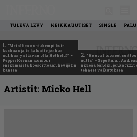
TULEVA LEVY
KEIKKAUUTISET
SINGLE
PALU
1.
”Metallica on tiukempi kuin
koskaan ja te haluatte jonkun
2.
nulikan yrittävän olla Hetfield?” –
”He ovat tuoneet soittoo
Pepper Keenan muisteli
uutta” – Sepulturan Andreas
ensimmäistä koesoittoaan hevijätin
nimeää bändin, jonka riffit
kanssa
tehneet vaikutuksen
Artistit:
Micko Hell