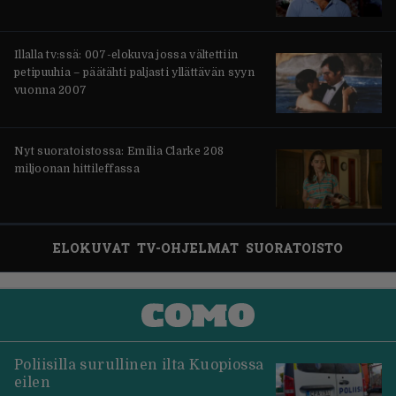
Illalla tv:ssä: 007-elokuva jossa vältettiin
petipuuhia – päätähti paljasti yllättävän syyn
vuonna 2007
Nyt suoratoistossa: Emilia Clarke 208
miljoonan hittileffassa
ELOKUVAT
TV-OHJELMAT
SUORATOISTO
Poliisilla surullinen ilta Kuopiossa
eilen