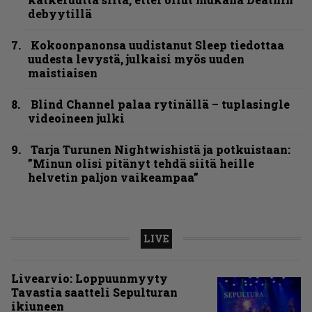
debyytillä
Kokoonpanonsa uudistanut Sleep tiedottaa
uudesta levystä, julkaisi myös uuden
maistiaisen
Blind Channel palaa rytinällä – tuplasingle
videoineen julki
Tarja Turunen Nightwishistä ja potkuistaan:
”Minun olisi pitänyt tehdä siitä heille
helvetin paljon vaikeampaa”
LIVE
Livearvio: Loppuunmyyty
Tavastia saatteli Sepulturan
ikiuneen