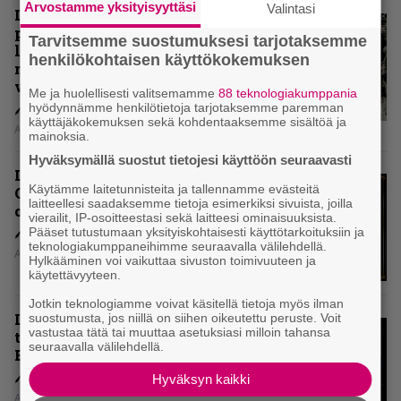
Arvostamme yksityisyyttäsi
Valintasi
Levyarvio: Coronerin
paluualbumi 32 vuotta edellisen
Tarvitsemme suostumuksesi tarjotaksemme
levytyksen jälkeen ei voi
henkilökohtaisen käyttökokemuksen
mitenkään täyttää odotuksia. Vai
voiko?
Me ja huolellisesti valitsemamme
88 teknologiakumppania
hyödynnämme henkilötietoja tarjotaksemme paremman
käyttäjäkokemuksen sekä kohdentaaksemme sisältöä ja
Aki Nuopponen
mainoksia.
Hyväksymällä suostut tietojesi käyttöön seuraavasti
Levyarvio: Dirkschneider & The
Käytämme laitetunnisteita ja tallennamme evästeitä
Old Gang -albumista ei aina tiedä,
laitteellesi saadaksemme tietoja esimerkiksi sivuista, joilla
onko se tosissaan tehty vai ei
vierailit, IP-osoitteestasi sekä laitteesi ominaisuuksista.
Pääset tutustumaan yksityiskohtaisesti käyttötarkoituksiin ja
teknologiakumppaneihimme seuraavalla välilehdellä.
Aki Nuopponen
Hylkääminen voi vaikuttaa sivuston toimivuuteen ja
käytettävyyteen.
Jotkin teknologiamme voivat käsitellä tietoja myös ilman
Levyarvio: Onko Steelbound jo
suostumusta, jos niillä on siihen oikeutettu peruste. Voit
vastustaa tätä tai muuttaa asetuksiasi milloin tahansa
täydellisintä mahdollista Battle
seuraavalla välilehdellä.
Beastia?
Hyväksyn kaikki
Aki Nuopponen