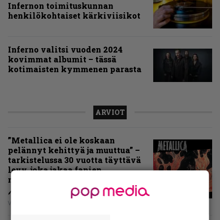
Infernon toimituskunnan
henkilökohtaiset kärkiviisikot
Inferno valitsi vuoden 2024
kovimmat albumit – tässä
kotimaisten kymmenen parasta
ARVIOT
”Metallica ei ole koskaan
pelännyt kehittyä ja muuttua” –
tarkistelussa 30 vuotta täyttävä
levy, joka jakaa fanien
mielipiteet
Vesa Siltanen