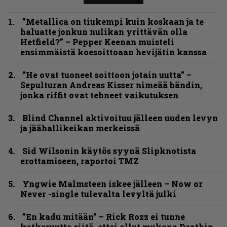
”Metallica on tiukempi kuin koskaan ja te
haluatte jonkun nulikan yrittävän olla
Hetfield?” – Pepper Keenan muisteli
ensimmäistä koesoittoaan hevijätin kanssa
”He ovat tuoneet soittoon jotain uutta” –
Sepulturan Andreas Kisser nimeää bändin,
jonka riffit ovat tehneet vaikutuksen
Blind Channel aktivoituu jälleen uuden levyn
ja jäähallikeikan merkeissä
Sid Wilsonin käytös syynä Slipknotista
erottamiseen, raportoi TMZ
Yngwie Malmsteen iskee jälleen – Now or
Never -single tulevalta levyltä julki
”En kadu mitään” – Rick Rozz ei tunne
katkeruutta siitä, ettei ollut mukana Deathin