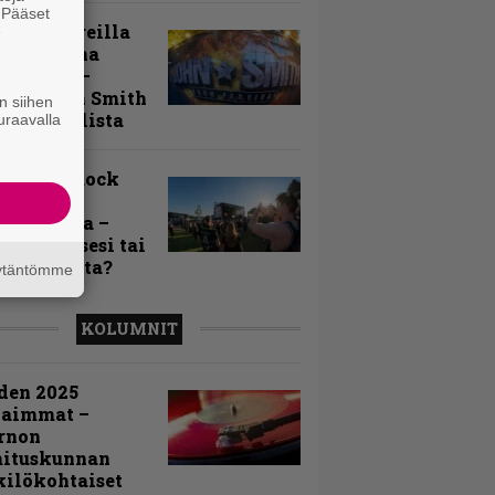
. Pääset
llä festareilla
e
ki on aina
allaan” –
rtti John Smith
n siihen
 Festivalista
uraavalla
n Smith Rock
ivalin
sögalleria –
aatko itsesi tai
uja joukosta?
äytäntömme
KOLUMNIT
den 2025
kaimmat –
rnon
mituskunnan
ilökohtaiset