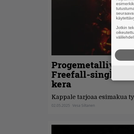
esimerkiks
tutustuma
seuraaval
käytettäv
Jotkin te
oikeutett
välilehdel
Progemetalliyhtye
Freefall-singlen k
kera
Kappale tarjoaa esimakua ty
02.05.2025
Vesa Siltanen