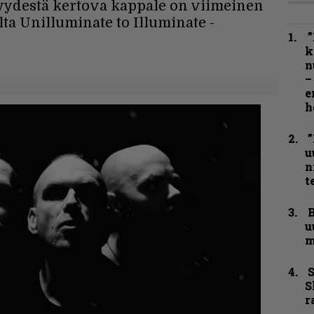
kyydestä kertova kappale on viimeinen
a Unilluminate to Illuminate -
”
k
n
–
e
h
”
u
n
t
B
u
m
S
S
r