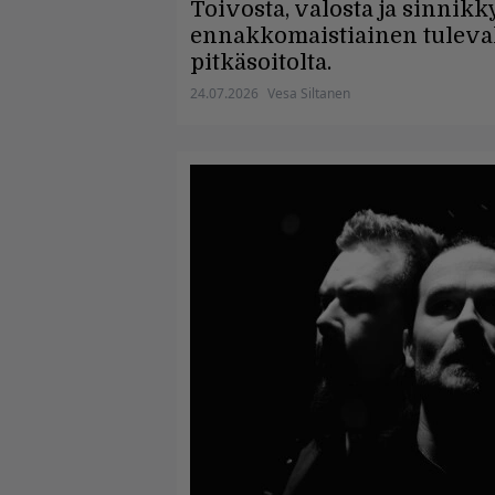
Toivosta, valosta ja sinnik
ennakkomaistiainen tulevalt
pitkäsoitolta.
24.07.2026
Vesa Siltanen