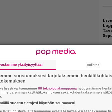
Live
Lop
Tava
Sepu
Rok
Tamp
Infe
väk
vostamme yksityisyyttäsi
Valintasi
fest
kak
semme suostumuksesi tarjotaksemme henkilökohtai
esit
ökokemuksen
lellisesti valitsemamme
88 teknologiakumppania
hyödynnämme henkilö
Pal
semme paremman käyttäjäkokemuksen sekä kohdentaaksemme sisältöä
a.
liit
Ene
ällä suostut tietojesi käyttöön seuraavasti
laitetunnisteita ja tallennamme evästeitä laitteellesi saadaksemme tie