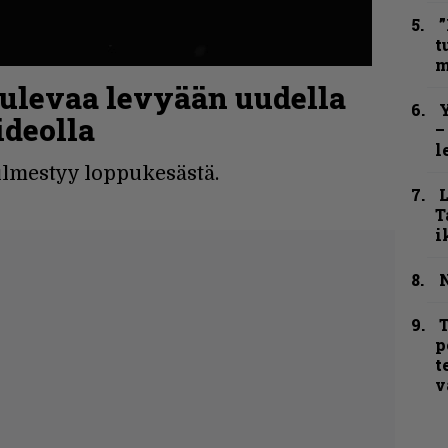
”
t
m
tulevaa levyään uudella
Y
ideolla
–
l
ilmestyy loppukesästä.
T
i
N
T
p
t
v