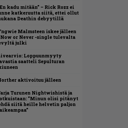
En kadu mitään” – Rick Rozz ei
unne katkeruutta siitä, ettei ollut
ukana Deathin debyytillä
ngwie Malmsteen iskee jälleen
 Now or Never -single tulevalta
evyltä julki
Livearvio: Loppuunmyyty
avastia saatteli Sepulturan
kiuneen
orther aktivoituu jälleen
arja Turunen Nightwishistä ja
otkuistaan: ”Minun olisi pitänyt
ehdä siitä heille helvetin paljon
aikeampaa”