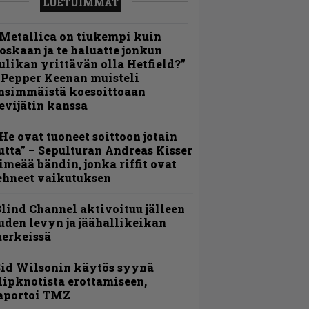
LUETUIMMAT
Metallica on tiukempi kuin
oskaan ja te haluatte jonkun
ulikan yrittävän olla Hetfield?”
 Pepper Keenan muisteli
nsimmäistä koesoittoaan
evijätin kanssa
He ovat tuoneet soittoon jotain
utta” – Sepulturan Andreas Kisser
imeää bändin, jonka riffit ovat
ehneet vaikutuksen
lind Channel aktivoituu jälleen
uden levyn ja jäähallikeikan
erkeissä
id Wilsonin käytös syynä
lipknotista erottamiseen,
aportoi TMZ