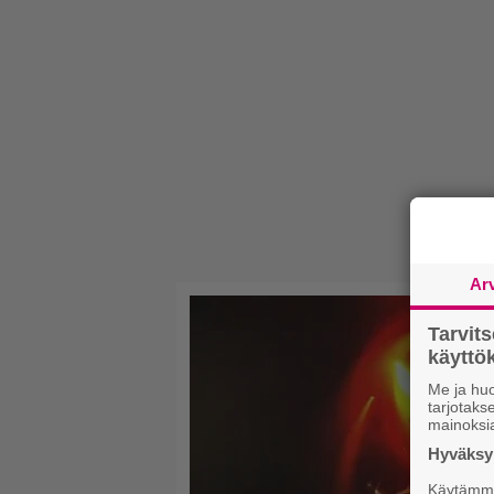
Ar
Tarvit
käytt
Me ja huo
tarjotak
mainoksi
Hyväksym
Käytämme 