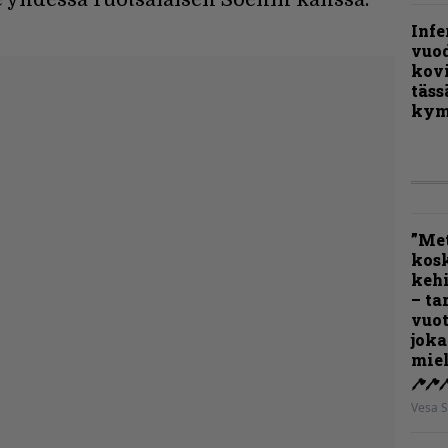
Infe
vuo
kov
täss
kym
”Met
kos
kehi
– ta
vuot
joka
miel
Vesa S