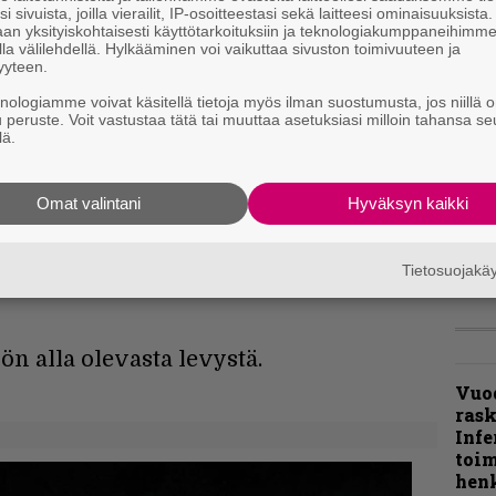
i sivuista, joilla vierailit, IP-osoitteestasi sekä laitteesi ominaisuuksista
”Näi
an yksityiskohtaisesti käyttötarkoituksiin ja teknologiakumppaneihimm
la välilehdellä. Hylkääminen voi vaikuttaa sivuston toimivuuteen ja
kaik
yyteen.
kohd
rapo
knologiamme voivat käsitellä tietoja myös ilman suostumusta, jos niillä o
Rock
u peruste. Voit vastustaa tätä tai muuttaa asetuksiasi milloin tahansa se
lä.
Joh
Fest
Omat valintani
Hyväksyn kaikki
ylei
 Oddland julkaisi uuden
bong
iertueella kuvatun videon
tutt
Tietosuojak
ön alla olevasta levystä.
Vuo
ras
Infe
toi
henk