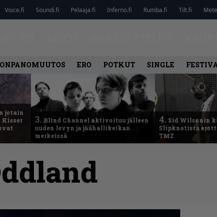
Voice.fi
Soundi.fi
Pelaaja.fi
Inferno.fi
Rumba.fi
Tilt.fi
Metel
ARVIOT
LEHTI
HAASTATTELUT
KAUP
ONPANOMUUTOS
ERO
POTKUT
SINGLE
FESTIV
n jotain
3.
4.
 Kisser
Blind Channel aktivoituu jälleen
Sid Wilsonin 
 ovat
uuden levyn ja jäähallikeikan
Slipknotista erot
merkeissä
TMZ
ddland