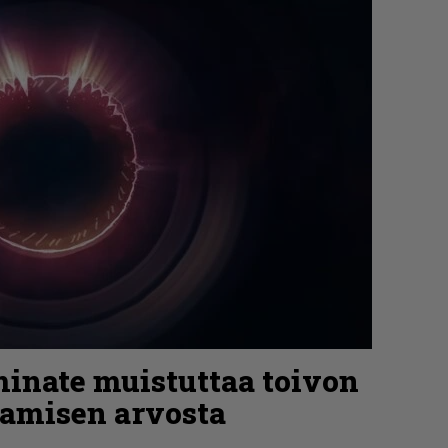
inate muistuttaa toivon
oamisen arvosta