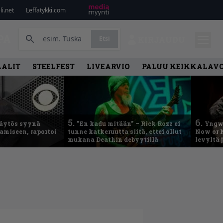
i.net
Leffatykki.com
PA
Etsi
KIRJAUDU
AALIT
STEELFEST
LIVEARVIO
PALUU KEIKKALAVO
5.
6.
käytös syynä
”En kadu mitään” – Rick Rozz ei
Yngwi
tamiseen, raportoi
tunne katkeruutta siitä, ettei ollut
Now or N
mukana Deathin debyytillä
levyltä 