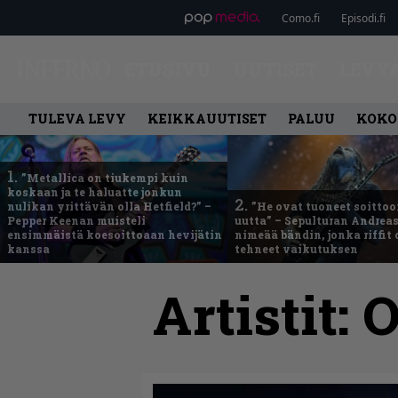
Como.fi
Episodi.fi
ETUSIVU
UUTISET
LEVY
TULEVA LEVY
KEIKKAUUTISET
PALUU
KOKO
1.
”Metallica on tiukempi kuin
koskaan ja te haluatte jonkun
2.
nulikan yrittävän olla Hetfield?” –
”He ovat tuoneet soittoo
Pepper Keenan muisteli
uutta” – Sepulturan Andreas
ensimmäistä koesoittoaan hevijätin
nimeää bändin, jonka riffit
kanssa
tehneet vaikutuksen
Artistit:
O