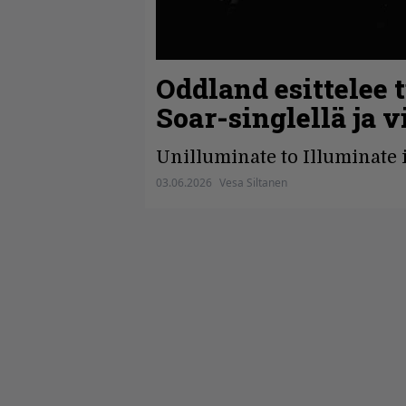
Oddland esittelee 
Soar-singlellä ja v
Unilluminate to Illuminate 
03.06.2026
Vesa Siltanen