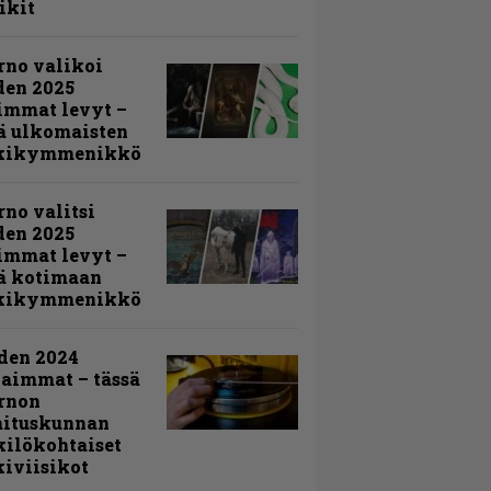
ikit
rno valikoi
den 2025
immat levyt –
ä ulkomaisten
kikymmenikkö
rno valitsi
den 2025
immat levyt –
ä kotimaan
kikymmenikkö
den 2024
aimmat – tässä
rnon
mituskunnan
ilökohtaiset
iviisikot