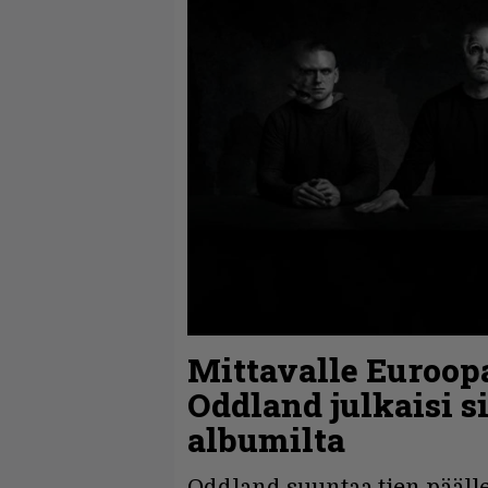
Mittavalle Euroop
Oddland julkaisi s
albumilta
Oddland suuntaa tien pääll