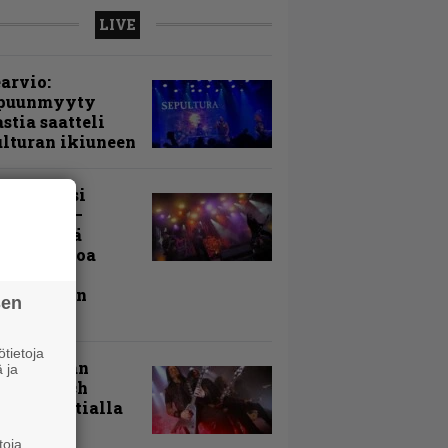
LIVE
arvio:
puunmyyty
stia saatteli
lturan ikiuneen
ki Raikasi
ereella –
rnon neljä
evää nostoa
arin
kospäivän
sen
yksistä
tietoja
uu vanhaan
 ja
toon – Arch
my Tavastialla
toja