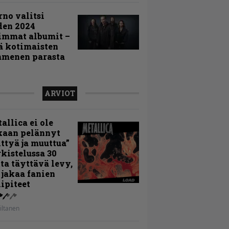
rno valitsi
den 2024
immat albumit –
ä kotimaisten
menen parasta
ARVIOT
allica ei ole
kaan pelännyt
ttyä ja muuttua”
rkistelussa 30
ta täyttävä levy,
 jakaa fanien
ipiteet
iltanen